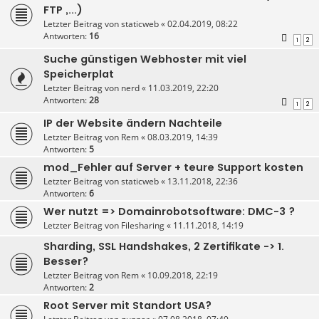
FTP ,...)
Letzter Beitrag von
staticweb
«
02.04.2019, 08:22
Antworten:
16
1
2
Suche günstigen Webhoster mit viel
Speicherplat
Letzter Beitrag von
nerd
«
11.03.2019, 22:20
Antworten:
28
1
2
IP der Website ändern Nachteile
Letzter Beitrag von
Rem
«
08.03.2019, 14:39
Antworten:
5
mod_Fehler auf Server + teure Support kosten
Letzter Beitrag von
staticweb
«
13.11.2018, 22:36
Antworten:
6
Wer nutzt => Domainrobotsoftware: DMC-3 ?
Letzter Beitrag von
Filesharing
«
11.11.2018, 14:19
Sharding, SSL Handshakes, 2 Zertifikate -> 1.
Besser?
Letzter Beitrag von
Rem
«
10.09.2018, 22:19
Antworten:
2
Root Server mit Standort USA?