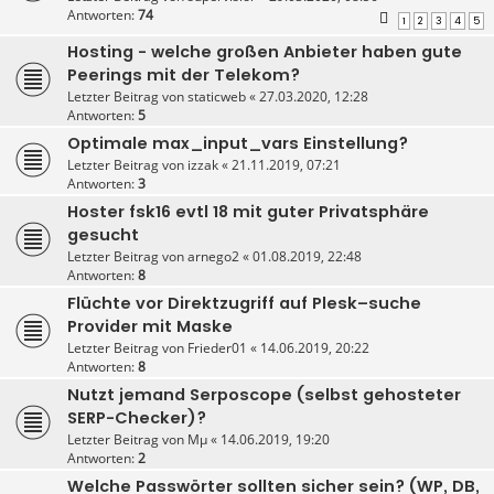
Antworten:
74
1
2
3
4
5
Hosting - welche großen Anbieter haben gute
Peerings mit der Telekom?
Letzter Beitrag von
staticweb
«
27.03.2020, 12:28
Antworten:
5
Optimale max_input_vars Einstellung?
Letzter Beitrag von
izzak
«
21.11.2019, 07:21
Antworten:
3
Hoster fsk16 evtl 18 mit guter Privatsphäre
gesucht
Letzter Beitrag von
arnego2
«
01.08.2019, 22:48
Antworten:
8
Flüchte vor Direktzugriff auf Plesk–suche
Provider mit Maske
Letzter Beitrag von
Frieder01
«
14.06.2019, 20:22
Antworten:
8
Nutzt jemand Serposcope (selbst gehosteter
SERP-Checker)?
Letzter Beitrag von
Mµ
«
14.06.2019, 19:20
Antworten:
2
Welche Passwörter sollten sicher sein? (WP, DB,