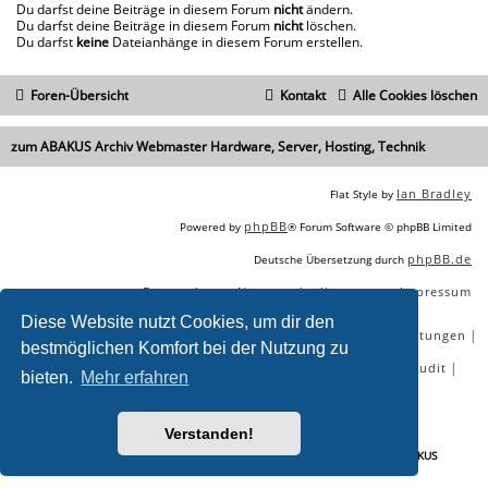
Du darfst deine Beiträge in diesem Forum
nicht
ändern.
Du darfst deine Beiträge in diesem Forum
nicht
löschen.
Du darfst
keine
Dateianhänge in diesem Forum erstellen.
Foren-Übersicht
Kontakt
Alle Cookies löschen
zum ABAKUS Archiv Webmaster Hardware, Server, Hosting, Technik
Ian Bradley
Flat Style by
phpBB
Powered by
® Forum Software © phpBB Limited
phpBB.de
Deutsche Übersetzung durch
Datenschutz
Nutzungsbedingungen
Impressum
|
|
Diese Website nutzt Cookies, um dir den
|
|
|
|
SEO Agentur
SEO Blog
SEO Online Tools
SEO Dienstleistungen
bestmöglichen Komfort bei der Nutzung zu
|
|
|
|
SEO Workshops
SEO Beratung
Backlinks kaufen
SEO Audit
bieten.
Mehr erfahren
|
SEO Tools gratis
SEO-Konkurrenzanalyse
Verstanden!
Sie lesen gerade:
Webmaster Hardware, Server, Hosting, Technik - ABAKUS