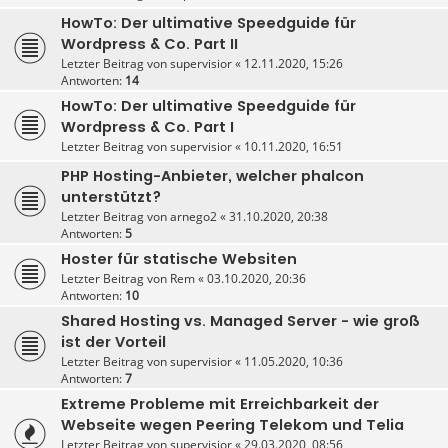
HowTo: Der ultimative Speedguide für
Wordpress & Co. Part II
Letzter Beitrag von
supervisior
«
12.11.2020, 15:26
Antworten:
14
HowTo: Der ultimative Speedguide für
Wordpress & Co. Part I
Letzter Beitrag von
supervisior
«
10.11.2020, 16:51
PHP Hosting-Anbieter, welcher phalcon
unterstützt?
Letzter Beitrag von
arnego2
«
31.10.2020, 20:38
Antworten:
5
Hoster für statische Websiten
Letzter Beitrag von
Rem
«
03.10.2020, 20:36
Antworten:
10
Shared Hosting vs. Managed Server - wie groß
ist der Vorteil
Letzter Beitrag von
supervisior
«
11.05.2020, 10:36
Antworten:
7
Extreme Probleme mit Erreichbarkeit der
Webseite wegen Peering Telekom und Telia
Letzter Beitrag von
supervisior
«
29.03.2020, 08:56