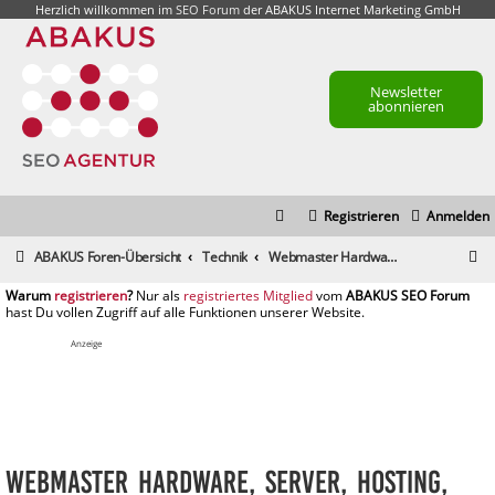
Herzlich willkommen im
SEO Forum
der ABAKUS Internet Marketing GmbH
Newsletter
abonnieren
Registrieren
Anmelden
S
ABAKUS Foren-Übersicht
Technik
Webmaster Hardware, Server, Hosting, Technik
u
registrieren
registriertes Mitglied
c
h
Anzeige
e
Webmaster Hardware, Server, Hosting,