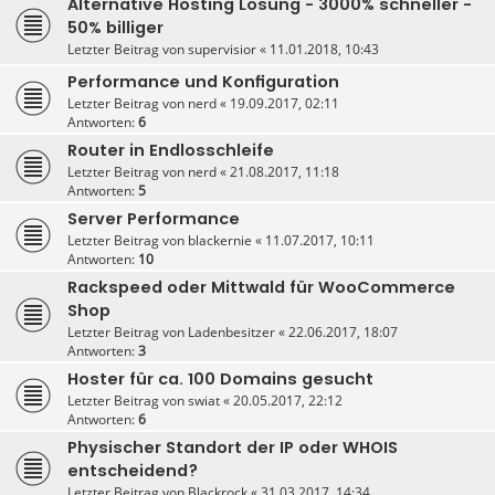
Alternative Hosting Lösung - 3000% schneller -
50% billiger
Letzter Beitrag von
supervisior
«
11.01.2018, 10:43
Performance und Konfiguration
Letzter Beitrag von
nerd
«
19.09.2017, 02:11
Antworten:
6
Router in Endlosschleife
Letzter Beitrag von
nerd
«
21.08.2017, 11:18
Antworten:
5
Server Performance
Letzter Beitrag von
blackernie
«
11.07.2017, 10:11
Antworten:
10
Rackspeed oder Mittwald für WooCommerce
Shop
Letzter Beitrag von
Ladenbesitzer
«
22.06.2017, 18:07
Antworten:
3
Hoster für ca. 100 Domains gesucht
Letzter Beitrag von
swiat
«
20.05.2017, 22:12
Antworten:
6
Physischer Standort der IP oder WHOIS
entscheidend?
Letzter Beitrag von
Blackrock
«
31.03.2017, 14:34