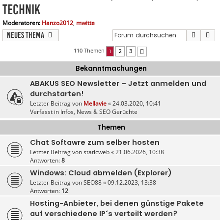
Technik
Moderatoren:
Hanzo2012
,
mwitte
Suche
Er
Neues Thema
110 Themen
1
2
3
Nächste
Bekanntmachungen
ABAKUS SEO Newsletter – Jetzt anmelden und
durchstarten!
Letzter Beitrag von
Mellavie
«
24.03.2020, 10:41
Verfasst in
Infos, News & SEO Gerüchte
Themen
Chat Softawre zum selber hosten
Letzter Beitrag von
staticweb
«
21.06.2026, 10:38
Antworten:
8
Windows: Cloud abmelden (Explorer)
Letzter Beitrag von
SEO88
«
09.12.2023, 13:38
Antworten:
12
Hosting-Anbieter, bei denen günstige Pakete
auf verschiedene IP´s verteilt werden?