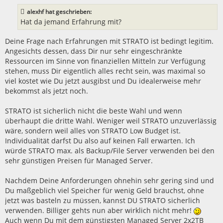
a
alexhf hat geschrieben:
g
Hat da jemand Erfahrung mit?
Deine Frage nach Erfahrungen mit STRATO ist bedingt legitim.
Angesichts dessen, dass Dir nur sehr eingeschränkte
Ressourcen im Sinne von finanziellen Mitteln zur Verfügung
stehen, muss Dir eigentlich alles recht sein, was maximal so
viel kostet wie Du jetzt ausgibst und Du idealerweise mehr
bekommst als jetzt noch.
STRATO ist sicherlich nicht die beste Wahl und wenn
überhaupt die dritte Wahl. Weniger weil STRATO unzuverlässig
wäre, sondern weil alles von STRATO Low Budget ist.
Individualität darfst Du also auf keinen Fall erwarten. Ich
würde STRATO max. als Backup/File Server verwenden bei den
sehr günstigen Preisen für Managed Server.
Nachdem Deine Anforderungen ohnehin sehr gering sind und
Du maßgeblich viel Speicher für wenig Geld brauchst, ohne
jetzt was basteln zu müssen, kannst DU STRATO sicherlich
verwenden. Billiger gehts nun aber wirklich nicht mehr!
Auch wenn Du mit dem günstigsten Managed Server 2x2TB