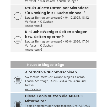
Verfasst in
Marktplatz: Dienstleistungen
Strukturierte Daten per Microdata -
für Ranking in KI-Suche sinnvoll?
Letzter Beitrag von
arnego2
«
04.12.2025, 18:12
Verfasst in
KI-Suchen
Antworten:
5
KI-Suche:Weniger Seiten anlegen
bzw. Seiten sperren?
Letzter Beitrag von
arnego2
«
09.04.2026, 17:54
Verfasst in
KI-Suchen
Antworten:
6
Neueste Blogbeiträge
Alternative Suchmaschinen
Swisscows, MetaGer, Qwant, Mojeek, Carrot2,
Ecosia, Startpage, DuckDuckGo, You.com und
Neeva
weiterlesen
Diese Tools nutzen die ABAKUS
Mitarbeiter
Tools erleichtern den Arbeitsalltag. Drei ABAKUS