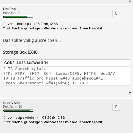
LinkPop
PostRank 9
B
LinkPop
» 11.03.2019, 12:33
e
Suche günstigen Webhoster mit viel Speicherplat
i
t
r
Das sollte völlig ausreichen...
a
g
Storage Box BX40
CODE:
ALLES AUSWÄHLEN
2 TB Speicherplatz

FTP, FTPS, SFTP, SCP, Samba/CIFS, HTTPS, WebDAV

10 TB Traffic pro Monat &#40;ausgehend&#41;

supervisior
PostRank 10
B
supervisior
» 11.03.2019, 12:36
e
Suche günstigen Webhoster mit viel Speicherplat
i
t
r