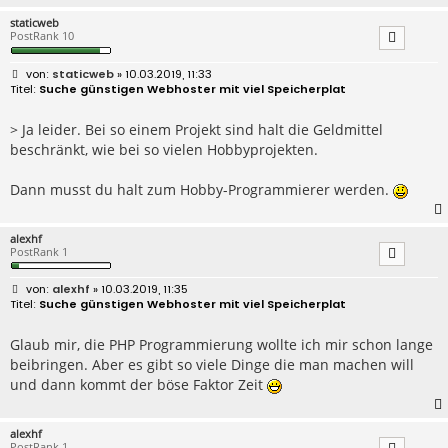
staticweb
PostRank 10
B
staticweb
» 10.03.2019, 11:33
e
Suche günstigen Webhoster mit viel Speicherplat
i
t
r
> Ja leider. Bei so einem Projekt sind halt die Geldmittel
a
beschränkt, wie bei so vielen Hobbyprojekten.
g
Dann musst du halt zum Hobby-Programmierer werden.
alexhf
PostRank 1
B
alexhf
» 10.03.2019, 11:35
e
Suche günstigen Webhoster mit viel Speicherplat
i
t
r
Glaub mir, die PHP Programmierung wollte ich mir schon lange
a
beibringen. Aber es gibt so viele Dinge die man machen will
g
und dann kommt der böse Faktor Zeit
alexhf
PostRank 1