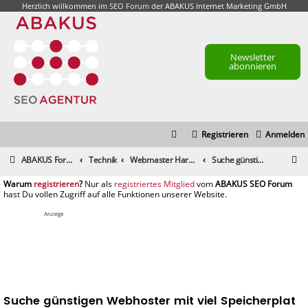
Herzlich willkommen im
SEO Forum
der ABAKUS Internet Marketing GmbH
Newsletter
abonnieren
Registrieren
Anmelden
S
ABAKUS Foren-Übersicht
Technik
Webmaster Hardware, Server, Hosting, Technik
Suche günstigen Webhoster mit viel Speicherplat
u
registrieren
registriertes Mitglied
c
h
Anzeige
e
Suche günstigen Webhoster mit viel Speicherplat