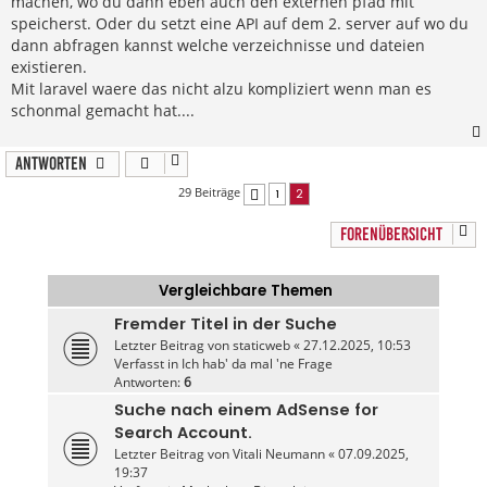
machen, wo du dann eben auch den externen pfad mit
speicherst. Oder du setzt eine API auf dem 2. server auf wo du
dann abfragen kannst welche verzeichnisse und dateien
existieren.
Mit laravel waere das nicht alzu kompliziert wenn man es
schonmal gemacht hat....
Antworten
29 Beiträge
1
2
Vorherige
FORENÜBERSICHT
Vergleichbare Themen
Fremder Titel in der Suche
Letzter Beitrag von
staticweb
«
27.12.2025, 10:53
Verfasst in
Ich hab' da mal 'ne Frage
Antworten:
6
Suche nach einem AdSense for
Search Account.
Letzter Beitrag von
Vitali Neumann
«
07.09.2025,
19:37