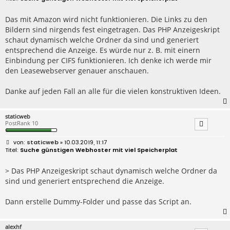
i
t
r
Das mit Amazon wird nicht funktionieren. Die Links zu den
a
Bildern sind nirgends fest eingetragen. Das PHP Anzeigeskript
g
schaut dynamisch welche Ordner da sind und generiert
entsprechend die Anzeige. Es würde nur z. B. mit einern
Einbindung per CIFS funktionieren. Ich denke ich werde mir
den Leasewebserver genauer anschauen.
Danke auf jeden Fall an alle für die vielen konstruktiven Ideen.
staticweb
PostRank 10
B
staticweb
» 10.03.2019, 11:17
e
Suche günstigen Webhoster mit viel Speicherplat
i
t
r
> Das PHP Anzeigeskript schaut dynamisch welche Ordner da
a
sind und generiert entsprechend die Anzeige.
g
Dann erstelle Dummy-Folder und passe das Script an.
alexhf