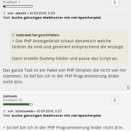
PostRank 1
B
alexhf
» 10.03.2019, 11:23
e
Suche günstigen Webhoster mit viel Speicherplat
i
t
r
a
staticweb hat geschrieben:
g
> Das PHP Anzeigeskript schaut dynamisch welche
Ordner da sind und generiert entsprechend die Anzeige.
Dann erstelle Dummy-Folder und passe das Script an.
Das ganze Tool ist ein Paket von PHP Skripten die nicht von mir
stammen. So tief bin ich in der PHP Programmierung leider
nicht drin.
staticweb
PostRank 10
B
staticweb
» 10.03.2019, 11:27
e
Suche günstigen Webhoster mit viel Speicherplat
i
t
r
> So tief bin ich in der PHP Programmierung leider nicht drin.
a