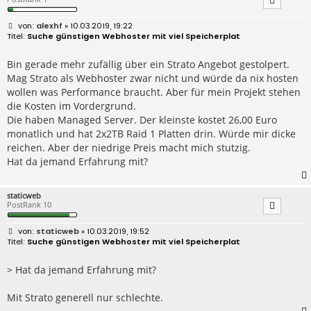
B
alexhf
» 10.03.2019, 19:22
e
Suche günstigen Webhoster mit viel Speicherplat
i
t
r
Bin gerade mehr zufällig über ein Strato Angebot gestolpert.
a
Mag Strato als Webhoster zwar nicht und würde da nix hosten
g
wollen was Performance braucht. Aber für mein Projekt stehen
die Kosten im Vordergrund.
Die haben Managed Server. Der kleinste kostet 26,00 Euro
monatlich und hat 2x2TB Raid 1 Platten drin. Würde mir dicke
reichen. Aber der niedrige Preis macht mich stutzig.
Hat da jemand Erfahrung mit?
staticweb
PostRank 10
B
staticweb
» 10.03.2019, 19:52
e
Suche günstigen Webhoster mit viel Speicherplat
i
t
r
> Hat da jemand Erfahrung mit?
a
g
Mit Strato generell nur schlechte.