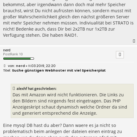
bekommst, aber irgendwann dann doch mal mehr Speicher
brauchst, wirst Du nicht aufrüsten können, sondern musst mit
großer Wahrscheinlichkeit gleich den nächst größeren Server
mit mehr Speicher nehmen müssen. Indiviualität bei STRATO is
nicht! Bedenke auch, dass Dir bei 2x2TB nur 1x2TB zur
Verfügung stehen. Die haben RAID1.
nerd
PostRank 10
B
nerd
» 11.03.2019, 22:20
e
Suche günstigen Webhoster mit viel Speicherplat
i
t
r
a
alexhf hat geschrieben:
g
Das mit Amazon wird nicht funktionieren. Die Links zu
den Bildern sind nirgends fest eingetragen. Das PHP
Anzeigeskript schaut dynamisch welche Ordner da sind
und generiert entsprechend die Anzeige.
Eine mysql DB hast du aber? Dann waere es ja nicht so
problematisch beim anlegen der dateien einen eintrag zu