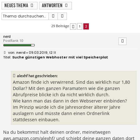
Neues Thema
Antworten
Suche
Erweiterte Suche
29 Beiträge
1
2
Vorherige
nerd
PostRank 10
B
nerd
» 09.03.2019, 12:11
e
Suche günstigen Webhoster mit viel Speicherplat
i
t
r
a
alexhf hat geschrieben:
g
Amazon finde ich verwirrend. Sind das wirklich nur 1,80
Dollar? Mit den ganzen Paramatern wie die ganzen
Abrufpreise blicke ich da nicht wirklich durch.
Wie kann man das dann in den Webserver einbinden?
Im Prinzip würde ich die Jahresordner älterer Jahre
auslagern und müsste dann einen Ordnerlink
stattdessen einbauen.
Na du bekommst halt deinen ordner, meinetwegen
aws.amazon.com/alexhf/ und schiebt deine ganzen daten dort