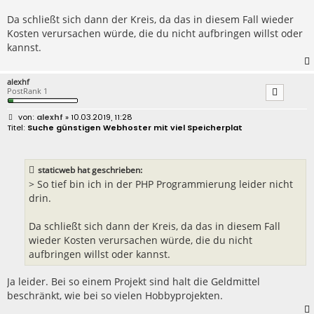
g
Da schließt sich dann der Kreis, da das in diesem Fall wieder
Kosten verursachen würde, die du nicht aufbringen willst oder
kannst.
alexhf
PostRank 1
B
alexhf
» 10.03.2019, 11:28
e
Suche günstigen Webhoster mit viel Speicherplat
i
t
r
a
staticweb hat geschrieben:
g
> So tief bin ich in der PHP Programmierung leider nicht
drin.
Da schließt sich dann der Kreis, da das in diesem Fall
wieder Kosten verursachen würde, die du nicht
aufbringen willst oder kannst.
Ja leider. Bei so einem Projekt sind halt die Geldmittel
beschränkt, wie bei so vielen Hobbyprojekten.