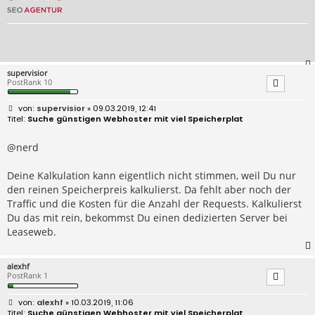
supervisior
PostRank 10
B
supervisior
» 09.03.2019, 12:41
e
Suche günstigen Webhoster mit viel Speicherplat
i
t
r
@nerd
a
g
Deine Kalkulation kann eigentlich nicht stimmen, weil Du nur
den reinen Speicherpreis kalkulierst. Da fehlt aber noch der
Traffic und die Kosten für die Anzahl der Requests. Kalkulierst
Du das mit rein, bekommst Du einen dedizierten Server bei
Leaseweb.
alexhf
PostRank 1
B
alexhf
» 10.03.2019, 11:06
e
Suche günstigen Webhoster mit viel Speicherplat