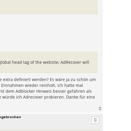
global head tag of the website; AdRecover will
e extra definiert werden? Es wäre ja zu schön um
r Einnahmen wieder reinholt. Ich hatte mal
 mit dem Adblocker Hinweis besser gefahren als
e würde ich Adrecover probieren. Danke für eine
N
a
ingebrochen
c
h
o