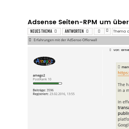
Adsense Seiten-RPM um über 
Neues Thema
Antworten
Erfahrungen mit der AdSense-Offerwall
B
arn
e
i
t
r
mar
a
g
https
arnego2
PostRank 10
The ha
in a 
Beiträge:
3596
Registriert:
23.02.2016, 13:55
In eff
trans
publis
platf
Googl