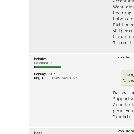
Acceptable
Wenn diese
beantragen
haben ein
Richtlinie
viel gema
Ich kann 
Tisoomi ha
B
hein
heinrich
e
PostRank 10
i
t
r
Beiträge:
3314
tom
a
Registriert:
17.08.2006, 11:26
g
Das w
Das war i
Support wa
Anbieter 
gerne von 
"ähnlich" 
B
Hab
Habe