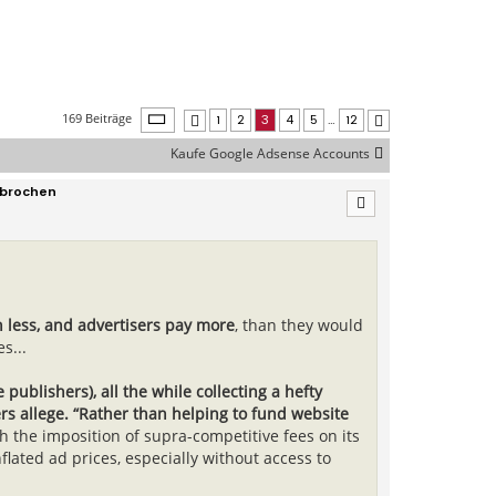
Seite
3
von
12
169 Beiträge
1
2
3
4
5
…
12
Vorherige
Nächste
Kaufe Google Adsense Accounts
ebrochen
n less, and advertisers pay more
, than they would
s...
publishers), all the while collecting a hefty
ers allege. “Rather than helping to fund website
 the imposition of supra-competitive fees on its
flated ad prices, especially without access to