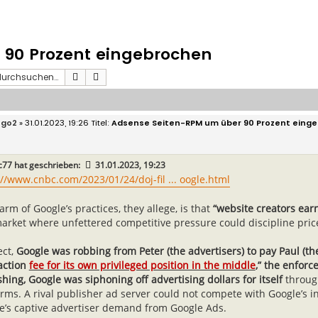
90 Prozent eingebrochen
Suche
Erweiterte Suche
ego2
» 31.01.2023, 19:26
Adsense Seiten-RPM um über 90 Prozent eing
c77
hat geschrieben:
31.01.2023, 19:23
://www.cnbc.com/2023/01/24/doj-fil ... oogle.html
rm of Google’s practices, they allege, is that
“website creators ear
market where unfettered competitive pressure could discipline price
ect,
Google was robbing from Peter (the advertisers) to pay Paul (the 
action
fee for its own privileged position in the middle
,” the enforc
hing, Google was siphoning off advertising dollars for itself
through
orms. A rival publisher ad server could not compete with Google’s in
e’s captive advertiser demand from Google Ads.