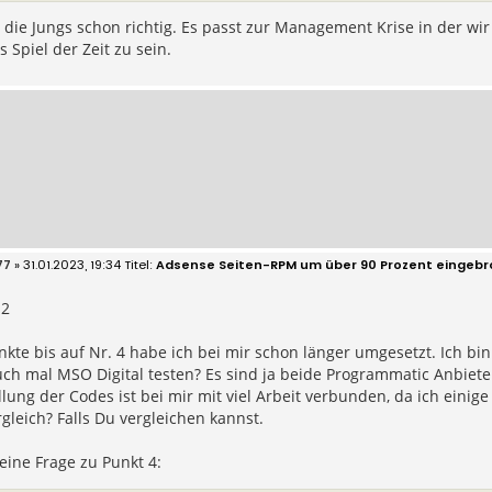
 die Jungs schon richtig. Es passt zur Management Krise in der w
s Spiel der Zeit zu sein.
77
» 31.01.2023, 19:34
Adsense Seiten-RPM um über 90 Prozent eingeb
2
nkte bis auf Nr. 4 habe ich bei mir schon länger umgesetzt. Ich bin a
uch mal MSO Digital testen? Es sind ja beide Programmatic Anbiete
lung der Codes ist bei mir mit viel Arbeit verbunden, da ich eini
gleich? Falls Du vergleichen kannst.
ine Frage zu Punkt 4: