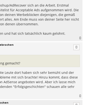
ushup/AdRecover sich an die Arbeit. Erstmal
Whitelist für Acceptable Ads aufgenommen wird. Die
 von deinen Werbeblöcken diejenigen, die gemäß
rt alles. Am Ende muss von deiner Seite her nicht
it von denen übernommen.
en und hat sich tatsächlich kaum gelohnt.
N
a
gebrochen
c
h
o
b
e
ung gemacht?
n
Die Leute dort haben sich sehr bemüht und der
robleme mit sich brachte! Hinzu kommt, dass diese
n AdSense angeboten wird. Aber ich lasse mich
ndenden "Erfolgsgeschichten" schauen alle sehr
N
a
rochen
c