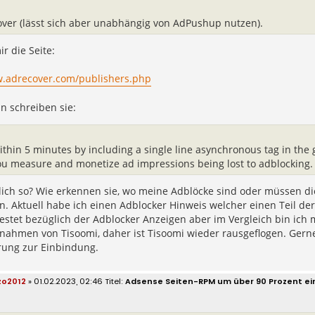
ver (lässt sich aber unabhängig von AdPushup nutzen).
r die Seite:
w.adrecover.com/publishers.php
n schreiben sie:
ithin 5 minutes by including a single line asynchronous tag in the 
ou measure and monetize ad impressions being lost to adblocking.
klich so? Wie erkennen sie, wo meine Adblöcke sind oder müssen di
n. Aktuell habe ich einen Adblocker Hinweis welcher einen Teil de
estet bezüglich der Adblocker Anzeigen aber im Vergleich bin ich
nahmen von Tisoomi, daher ist Tisoomi wieder rausgeflogen. Gern
rung zur Einbindung.
zo2012
» 01.02.2023, 02:46
Adsense Seiten-RPM um über 90 Prozent e