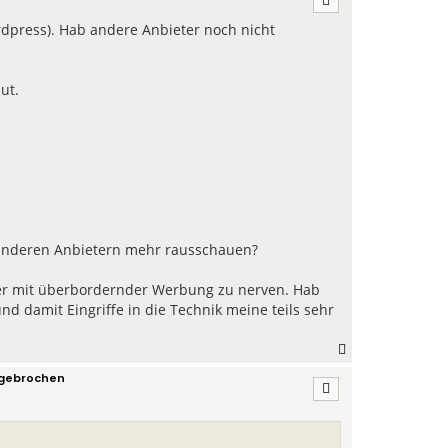
h
rdpress). Hab andere Anbieter noch nicht
o
b
e
n
ut.
t anderen Anbietern mehr rausschauen?
ucher mit überbordernder Werbung zu nerven. Hab
d damit Eingriffe in die Technik meine teils sehr
N
a
ngebrochen
c
h
o
b