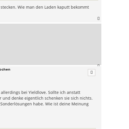
ir stecken. Wie man den Laden kaputt bekommt
N
a
c
h
o
b
e
n
N
rochen
a
c
h
o
b
llerdings bei Yieldlove. Sollte ich anstatt
e
r und denke eigentlich schenken sie sich nichts.
n
ge Sonderlösungen habe. Wie ist deine Meinung