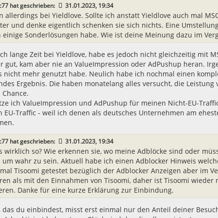
c77
hat geschrieben:
31.01.2023, 19:34
in allerdings bei Yieldlove. Sollte ich anstatt Yieldlove auch mal M
ter und denke eigentlich schenken sie sich nichts. Eine Umstellung 
h einige Sonderlösungen habe. Wie ist deine Meinung dazu im Vergl
ch lange Zeit bei Yieldlove, habe es jedoch nicht gleichzeitig mit MS
hr gut, kam aber nie an ValueImpression oder AdPushup heran. Ir
es nicht mehr genutzt habe. Neulich habe ich nochmal einen kompl
ndes Ergebnis. Die haben monatelang alles versucht, die Leistung
e Chance.
tze ich ValueImpression und AdPushup für meinen Nicht-EU-Traffic (
n EU-Traffic - weil ich denen als deutsches Unternehmen am ehest
men.
c77
hat geschrieben:
31.01.2023, 19:34
as wirklich so? Wie erkennen sie, wo meine Adblöcke sind oder müss
 um wahr zu sein. Aktuell habe ich einen Adblocker Hinweis welche
 mal Tisoomi getestet bezüglich der Adblocker Anzeigen aber im Ve
ren als mit den Einnahmen von Tisoomi, daher ist Tisoomi wieder 
eren. Danke für eine kurze Erklärung zur Einbindung.
, das du einbindest, misst erst einmal nur den Anteil deiner Besu