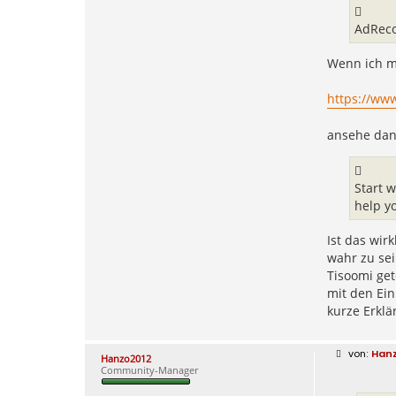
AdReco
Wenn ich mi
https://ww
ansehe dan
Start w
help y
Ist das wir
wahr zu sei
Tisoomi get
mit den Ein
kurze Erklä
B
Han
Hanzo2012
e
Community-Manager
i
t