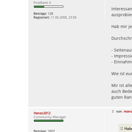
e
PostRank 4
i
Interessan
t
r
Beiträge:
128
ausprobier
a
Registriert:
11.06.2008, 23:58
g
Hab mir j
Durchschn
- Seitenau
- Impress
- Einnahm
Wie ist eu
Mir ist al
auch Beden
guten Rank
B
Han
Hanzo2012
e
Community-Manager
i
t
r
Hab
a
Beiträge:
2607