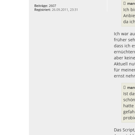
r
mar
a
Beiträge:
2607
g
Ich b
Registriert:
26.09.2011, 23:31
Anbie
da ic
Ich war au
früher se
dass ich 
ernüchter
aber kein
Aktuell nu
für meine
ernst neh
mar
Ist d
schön
hatte
gefah
probi
Das Script