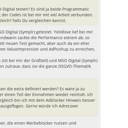
b
e
SO Digital testen? Es sind ja beide Programmatic
n
der Codes ist bei mir mit viel Arbeit verbunden,
eich? Falls Du vergleichen kannst.
O Digital (Symplr) getestet. Yieldlove lief bei mir
gendwann sackte die Performance extrem ab, so
ett neuen Test gemacht, aber auch da ein eher
 von ValueImpression und AdPushup zu erreichen,
ist bei mir der Großteil) und MSO Digital (Symplr)
en zutraue, dass sie die ganze DSGVO-Thematik
en die extra definiert werden? Es wäre ja zu
r einen Teil der Einnahmen wieder reinholt. Ich
rgleich bin ich mit dem Adblocker Hinweis besser
rausgeflogen. Gerne würde ich Adrecover
cher, die einen Werbeblocker nutzen und