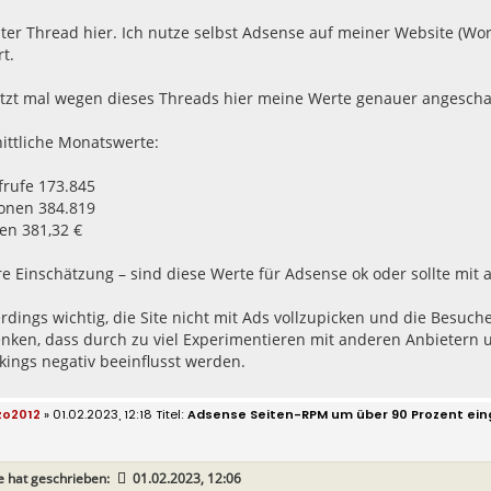
ter Thread hier. Ich nutze selbst Adsense auf meiner Website (Wo
t.
etzt mal wegen dieses Threads hier meine Werte genauer angescha
ittliche Monatswerte:
frufe 173.845
ionen 384.819
en 381,32 €
re Einschätzung – sind diese Werte für Adsense ok oder sollte mi
lerdings wichtig, die Site nicht mit Ads vollzupicken und die Bes
ken, dass durch zu viel Experimentieren mit anderen Anbietern un
ings negativ beeinflusst werden.
zo2012
» 01.02.2023, 12:18
Adsense Seiten-RPM um über 90 Prozent ei
e
hat geschrieben:
01.02.2023, 12:06