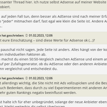
essanter Thread hier. Ich nutze selbst Adsense auf meiner Website
obiert.
u auf jeden Fall tun, denn besser als AdSense sind nach meiner Erfa
 "jeder" mitmachen darf, fast egal wie klein die Seite ist. Ander
..
e
hat geschrieben:
01.02.2023, 12:06
st eure Einschätzung – sind diese Werte für Adsense ok (...)?
auschal nicht sagen. Jede Seite ist anders. Alles hängt von der ko
n individuellen Faktoren ab.
 machst du einen 50:50-Vergleich zwischen AdSense und einem an
uf per Zufallsgenerator, ob du AdSense oder den anderen Anbieter
nn vergleichst und entscheidest du.
e
hat geschrieben:
01.02.2023, 12:06
st allerdings wichtig, die Site nicht mit Ads vollzupicken und die
uch Bedenken, dass durch zu viel Experimentieren mit anderen Anb
 sehr guten Rankings negativ beeinflusst werden.
t halte ich für eher unbegründet, solange der neue Anbieter eben
st, bleibt weiterhin dir selbst überlassen.