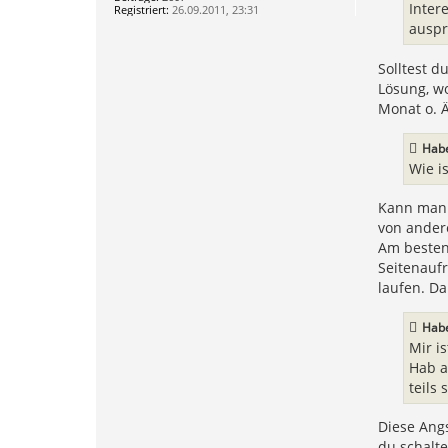
g
Inter
Registriert:
26.09.2011, 23:31
auspr
Solltest d
Lösung, wo
Monat o. Ä
Hab
Wie i
Kann man p
von andere
Am besten
Seitenaufr
laufen. Da
Hab
Mir i
Hab a
teils
Diese Angs
du schalte