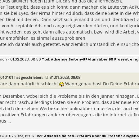
 Ads aktiviert haben (zum Glück sind das die allermeisten).
r Test ergibt, dass es sich lohnt, dann machen die Leute von AdP
 sie bei Eyeo, der Firma hinter AdBlock, dass deine Seite in die 
en Deal mit denen. Dann setzt sich jemand dran und identifiziert
n von Acceptable Ads noch angezeigt werden dürfen, und konfigurie
cht werden, das geht dann alles automatisch, bzw. wird die Arbe
nur empfehlen, es einmal auszuprobieren.
tte ich damals auch getestet, war ziemlich umständlich einzuricht
rich
» 01.02.2023, 08:56
Adsense Seiten-RPM um über 90 Prozent ein
_010101
hat geschrieben:
31.01.2023, 08:08
äre dann natürlich schlecht
Wann genau hast Du Deine Erfahr
m Dezember, wobei sich die Probleme bis in den Jänner hinzogen. 
r recht rasch, allerdings lösten sie ein Problem, das aber neue P
letztlich den selben Werbekuchen anknabbern müssen, der auch vo
positiven Erfahrungen anderer überzeugen - die im Internet zu fi
aus …
e
» 01.02.2023, 12:06
Adsense Seiten-RPM um über 90 Prozent eingeb