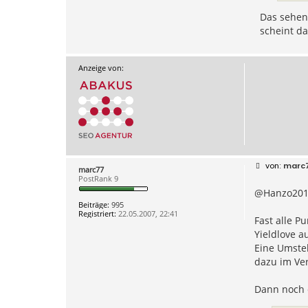
Das sehen
scheint da
Anzeige von:
B
marc
marc77
e
PostRank 9
i
@Hanzo201
t
r
Beiträge:
995
a
Registriert:
22.05.2007, 22:41
g
Fast alle Pu
Yieldlove a
Eine Umstel
dazu im Ver
Dann noch e