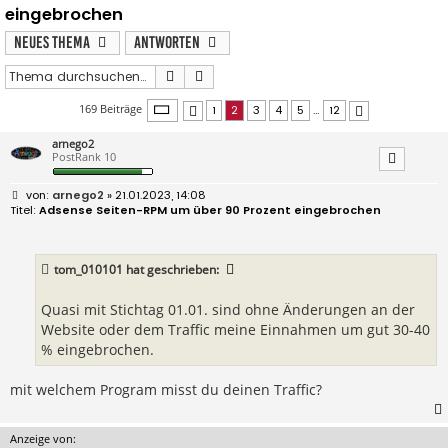
eingebrochen
Neues Thema
Antworten
Suche
Erweiterte Suche
Seite
2
von
12
169 Beiträge
1
2
3
4
5
…
12
Vorherige
Nächste
arnego2
PostRank 10
B
arnego2
» 21.01.2023, 14:08
e
Adsense Seiten-RPM um über 90 Prozent eingebrochen
i
t
r
a
tom_010101
hat geschrieben:
g
Quasi mit Stichtag 01.01. sind ohne Änderungen an der
Website oder dem Traffic meine Einnahmen um gut 30-40
% eingebrochen.
mit welchem Program misst du deinen Traffic?
Anzeige von: