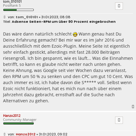
tom_010101
PostRank 5
B
tom_010101
» 31.01.2023, 08:08
e
Adsense Seiten-RPM um über 90 Prozent eingebrochen
i
t
r
Das wäre dann natürlich schlecht
Wann genau hast Du
a
Deine Erfahrung gemacht? Bei mir war es im Jahr 2016 und
g
ausschließlich mit dem Ezoic-Plugin. Meine Seite ist eigentlich
sehr einfach gestickt, allerdings mit fast 28.000 Beiträgen
riesengroß. Ich bin gespannt, wie es läuft... Was die Einnahmen
betrifft, so kann es glaube nicht weiter nach unten gehen.
Keine Ahnung, was Google seit vier Wochen dazu veranlasst,
den RPM um 50 % zu senken und den CPC um gut 10 Cent. Was
auch immer es ist, ich habe davon die S***** voll. Selbst wenn
Ezoic nicht funktioniert, hat es mich nun nach über einem
Jahrzehnt dazu gebracht, ernsthaft auf die Suche nach
Alternativen zu gehen.
Hanzo2012
Community-Manager
B
Hanzo2012
» 31.01.2023, 09:02