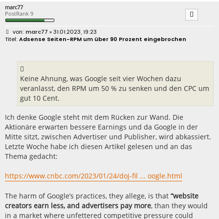
marc77
PostRank 9
B
marc77
» 31.01.2023, 19:23
e
Adsense Seiten-RPM um über 90 Prozent eingebrochen
i
t
r
a
g
Keine Ahnung, was Google seit vier Wochen dazu
veranlasst, den RPM um 50 % zu senken und den CPC um
gut 10 Cent.
Ich denke Google steht mit dem Rücken zur Wand. Die
Aktionäre erwarten bessere Earnings und da Google in der
Mitte sitzt, zwischen Advertiser und Publisher, wird abkassiert.
Letzte Woche habe ich diesen Artikel gelesen und an das
Thema gedacht:
https://www.cnbc.com/2023/01/24/doj-fil ... oogle.html
The harm of Google’s practices, they allege, is that
“website
creators earn less, and advertisers pay more
, than they would
in a market where unfettered competitive pressure could