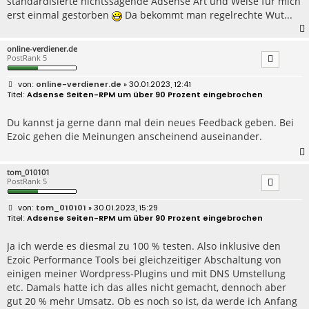
standardisierte nichtssagende Adsense Art und Weise für mich
erst einmal gestorben
Da bekommt man regelrechte Wut...
online-verdiener.de
PostRank 5
B
online-verdiener.de
» 30.01.2023, 12:41
e
Adsense Seiten-RPM um über 90 Prozent eingebrochen
i
t
r
Du kannst ja gerne dann mal dein neues Feedback geben. Bei
a
Ezoic gehen die Meinungen anscheinend auseinander.
g
tom_010101
PostRank 5
B
tom_010101
» 30.01.2023, 15:29
e
Adsense Seiten-RPM um über 90 Prozent eingebrochen
i
t
r
Ja ich werde es diesmal zu 100 % testen. Also inklusive den
a
Ezoic Performance Tools bei gleichzeitiger Abschaltung von
g
einigen meiner Wordpress-Plugins und mit DNS Umstellung
etc. Damals hatte ich das alles nicht gemacht, dennoch aber
gut 20 % mehr Umsatz. Ob es noch so ist, da werde ich Anfang