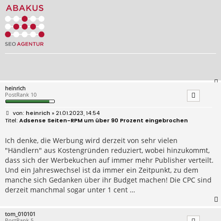
heinrich
PostRank 10
B
heinrich
» 21.01.2023, 14:54
e
Adsense Seiten-RPM um über 90 Prozent eingebrochen
i
t
r
Ich denke, die Werbung wird derzeit von sehr vielen
a
"Händlern" aus Kostengründen reduziert, wobei hinzukommt,
g
dass sich der Werbekuchen auf immer mehr Publisher verteilt.
Und ein Jahreswechsel ist da immer ein Zeitpunkt, zu dem
manche sich Gedanken über ihr Budget machen! Die CPC sind
derzeit manchmal sogar unter 1 cent …
tom_010101
PostRank 5