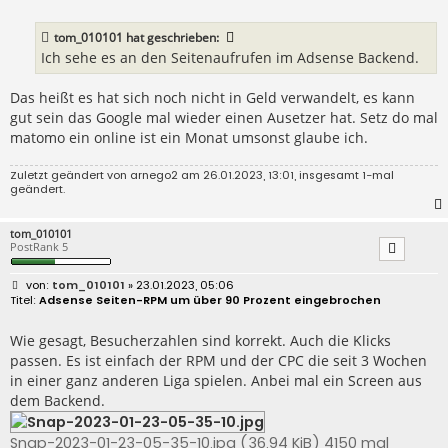
t
r
a
tom_010101
hat geschrieben:
g
Ich sehe es an den Seitenaufrufen im Adsense Backend.
Das heißt es hat sich noch nicht in Geld verwandelt, es kann
gut sein das Google mal wieder einen Ausetzer hat. Setz do mal
matomo ein online ist ein Monat umsonst glaube ich.
Zuletzt geändert von
arnego2
am 26.01.2023, 13:01, insgesamt 1-mal
geändert.
tom_010101
PostRank 5
B
tom_010101
» 23.01.2023, 05:06
e
Adsense Seiten-RPM um über 90 Prozent eingebrochen
i
t
r
Wie gesagt, Besucherzahlen sind korrekt. Auch die Klicks
a
passen. Es ist einfach der RPM und der CPC die seit 3 Wochen
g
in einer ganz anderen Liga spielen. Anbei mal ein Screen aus
dem Backend.
Snap-2023-01-23-05-35-10.jpg (36.94 KiB) 4150 mal