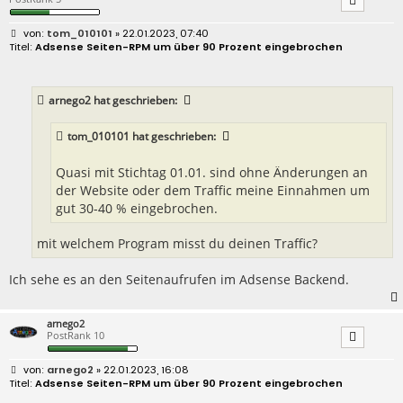
B
tom_010101
» 22.01.2023, 07:40
e
Adsense Seiten-RPM um über 90 Prozent eingebrochen
i
t
r
a
arnego2
hat geschrieben:
g
tom_010101
hat geschrieben:
Quasi mit Stichtag 01.01. sind ohne Änderungen an
der Website oder dem Traffic meine Einnahmen um
gut 30-40 % eingebrochen.
mit welchem Program misst du deinen Traffic?
Ich sehe es an den Seitenaufrufen im Adsense Backend.
arnego2
PostRank 10
B
arnego2
» 22.01.2023, 16:08
e
Adsense Seiten-RPM um über 90 Prozent eingebrochen
i