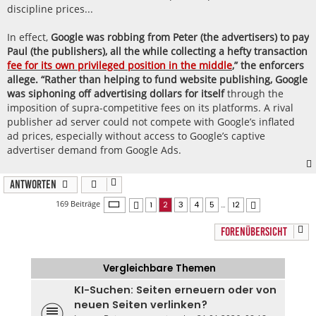
discipline prices...
In effect,
Google was robbing from Peter (the advertisers) to pay
Paul (the publishers), all the while collecting a hefty transaction
fee for its own privileged position in the middle
,” the enforcers
allege. “Rather than helping to fund website publishing, Google
was siphoning off advertising dollars for itself
through the
imposition of supra-competitive fees on its platforms. A rival
publisher ad server could not compete with Google’s inflated
ad prices, especially without access to Google’s captive
advertiser demand from Google Ads.
Antworten
Seite
2
von
12
169 Beiträge
1
2
3
4
5
…
12
Vorherige
Nächste
FORENÜBERSICHT
Vergleichbare Themen
KI-Suchen: Seiten erneuern oder von
neuen Seiten verlinken?