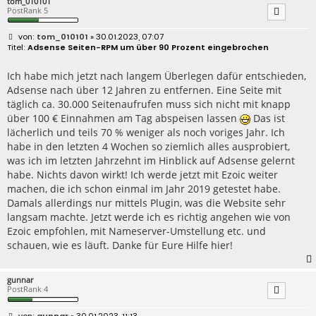
tom_010101
PostRank 5
B
tom_010101
» 30.01.2023, 07:07
e
Adsense Seiten-RPM um über 90 Prozent eingebrochen
i
t
r
Ich habe mich jetzt nach langem Überlegen dafür entschieden,
a
Adsense nach über 12 Jahren zu entfernen. Eine Seite mit
g
täglich ca. 30.000 Seitenaufrufen muss sich nicht mit knapp
über 100 € Einnahmen am Tag abspeisen lassen
Das ist
lächerlich und teils 70 % weniger als noch voriges Jahr. Ich
habe in den letzten 4 Wochen so ziemlich alles ausprobiert,
was ich im letzten Jahrzehnt im Hinblick auf Adsense gelernt
habe. Nichts davon wirkt! Ich werde jetzt mit Ezoic weiter
machen, die ich schon einmal im Jahr 2019 getestet habe.
Damals allerdings nur mittels Plugin, was die Website sehr
langsam machte. Jetzt werde ich es richtig angehen wie von
Ezoic empfohlen, mit Nameserver-Umstellung etc. und
schauen, wie es läuft. Danke für Eure Hilfe hier!
gunnar
PostRank 4
B
gunnar
» 30.01.2023, 11:13