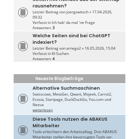
rausnehmen?
Letzter Beitrag von
joergowitsch
«
17.04.2026,
09:32
Verfasst in
Ich hab' da mal 'ne Frage
Antworten:
3
Welche Seiten sind bei ChatGPT
indexiert?
Letzter Beitrag von
arnego2
«
16.05.2026, 15:04
Verfasst in
KI-Suchen
Antworten:
4
Neueste Blogbeiträge
Alternative Suchmaschinen
Swisscows, MetaGer, Qwant, Mojeek, Carrot2,
Ecosia, Startpage, DuckDuckGo, You.com und
Neeva
weiterlesen
Diese Tools nutzen die ABAKUS
Mitarbeiter
Tools erleichtern den Arbeitsalltag. Drei ABAKUS
Mitarbeiter stellen ihre bevorzugten Tools vor.