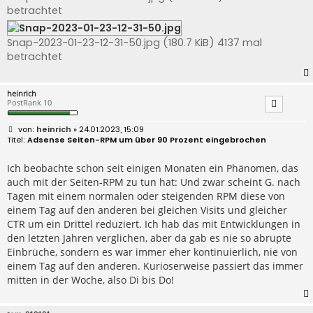
betrachtet
Snap-2023-01-23-12-31-50.jpg (180.7 KiB) 4137 mal
betrachtet
heinrich
PostRank 10
B
heinrich
» 24.01.2023, 15:09
e
Adsense Seiten-RPM um über 90 Prozent eingebrochen
i
t
r
Ich beobachte schon seit einigen Monaten ein Phänomen, das
a
auch mit der Seiten-RPM zu tun hat: Und zwar scheint G. nach
g
Tagen mit einem normalen oder steigenden RPM diese von
einem Tag auf den anderen bei gleichen Visits und gleicher
CTR um ein Drittel reduziert. Ich hab das mit Entwicklungen in
den letzten Jahren verglichen, aber da gab es nie so abrupte
Einbrüche, sondern es war immer eher kontinuierlich, nie von
einem Tag auf den anderen. Kurioserweise passiert das immer
mitten in der Woche, also Di bis Do!