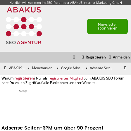
Herzlich willkommen im
SEO Forum
der ABAKUS Internet Marketing GmbH
Newsletter
abonnieren
Registrieren
Anmelden
S
ABAKUS Foren-Übersicht
Monetarisierung & Controlling
Google Adsense
Adsense Seiten-RPM um über 90 Prozent eingebrochen
u
registrieren
registriertes Mitglied
c
h
Anzeige
e
Adsense Seiten-RPM um über 90 Prozent