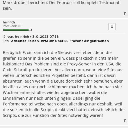
März drüber berichten. Der Februar soll komplett Testmonat
sein.
heinrich
PostRank 10
B
heinrich
» 31.01.2023, 07:58
e
Adsense Seiten-RPM um über 90 Prozent eingebrochen
i
t
r
Bezüglich Ezoic kann ich die Skepsis verstehen, denn die
a
greifen so sehr in die Seiten ein, dass praktisch nichts mehr
g
fuktioniert! Das Problem sind die Proxy-Server in den USA, die
Code-Schrott produzieren. Vor allem dann, wenn eine Site aus
vielen unterschiedlichen Projekten besteht, dann ist davon
abzuraten, auch wenn die Leute dort sich sehr bemühen, aber
letztlich alles nur noch schlimmer machen. Ich habe nach vier
Wochen entnervt alles wieder abgebrochen, wobei die
Einnahmen nur nach unten gingen! Dabei ging die
Performance teilweise nach oben, allerdings nur deshalb, weil
die so ziemlich alle Scripts deaktiviert hatten, einschließlich der
Scripts, die zur Funktion der Sites notwendig waren!