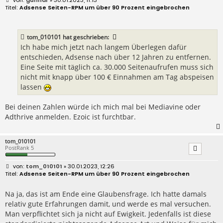
e
Adsense Seiten-RPM um über 90 Prozent eingebrochen
i
t
r
a
tom_010101
hat geschrieben:
g
Ich habe mich jetzt nach langem Überlegen dafür
entschieden, Adsense nach über 12 Jahren zu entfernen.
Eine Seite mit täglich ca. 30.000 Seitenaufrufen muss sich
nicht mit knapp über 100 € Einnahmen am Tag abspeisen
lassen
Bei deinen Zahlen würde ich mich mal bei Mediavine oder
Adthrive anmelden. Ezoic ist furchtbar.
tom_010101
PostRank 5
B
tom_010101
» 30.01.2023, 12:26
e
Adsense Seiten-RPM um über 90 Prozent eingebrochen
i
t
r
Na ja, das ist am Ende eine Glaubensfrage. Ich hatte damals
a
relativ gute Erfahrungen damit, und werde es mal versuchen.
g
Man verpflichtet sich ja nicht auf Ewigkeit. Jedenfalls ist diese