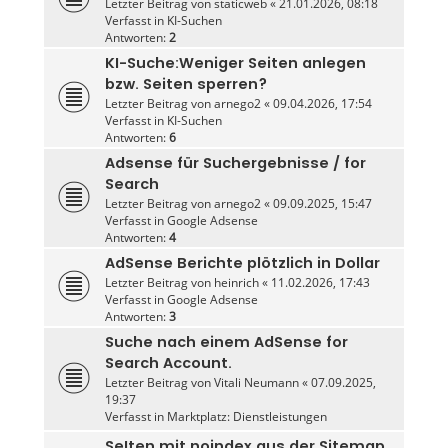
Letzter Beitrag von
staticweb
«
21.01.2026, 08:18
Verfasst in
KI-Suchen
Antworten:
2
KI-Suche:Weniger Seiten anlegen
bzw. Seiten sperren?
Letzter Beitrag von
arnego2
«
09.04.2026, 17:54
Verfasst in
KI-Suchen
Antworten:
6
Adsense für Suchergebnisse / for
Search
Letzter Beitrag von
arnego2
«
09.09.2025, 15:47
Verfasst in
Google Adsense
Antworten:
4
AdSense Berichte plötzlich in Dollar
Letzter Beitrag von
heinrich
«
11.02.2026, 17:43
Verfasst in
Google Adsense
Antworten:
3
Suche nach einem AdSense for
Search Account.
Letzter Beitrag von
Vitali Neumann
«
07.09.2025,
19:37
Verfasst in
Marktplatz: Dienstleistungen
SeIten mit noindex aus der Sitemap