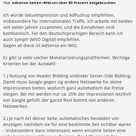
e
Adsense Seiten-RPM um über 90 Prozent eingebrochen
i
t
r
Ich würde ValueImpression und AdPushup empfehlen,
a
insbesondere für internationalen Traffic. Ich arbeite mit beiden
g
seit vielen Jahren zusammen, und die Einnahmen sind
bombastisch. Für den deutschsprachigen Bereich kann ich
auch Symplr (MSO Digital) empfehlen.
Gegen all diese ist AdSense ein Witz.
Es gibt ja viele solcher Monetarisierungsplattformen. Wichtige
Kriterien bei der Auswahl:
1.) Nutzung von Header Bidding und/oder Server-Side Bidding:
Damit muss Google gegen zig andere Netzwerke für deine
Impressionen bieten, wodurch ganz automatisch die Preise
steigen. Bei mir werden nur ca. 25% der Impressionen letztlich
von Google gefüllt, der ganze Rest kommt von anderen
Netzwerken.
2.) Je nach Art deiner Seite: automatisches Neuladen von
Anzeigen, nachdem sie für eine bestimmte Zeit sichtbar waren
- insbesondere dann interessant, wenn einzelne Seiten eine