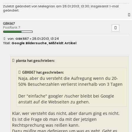
Zuletzt geändert von
Melegrian
am 28.01.2013, 13:30, insgesamt 1-mal
geändert.
GBK667
PostRank 7
B
GBK667
» 28.01.2013, 13:24
e
Google Bildersuche, Mißfeldt Artikel
i
t
r
a
planta hat geschrieben:
g
GBK667 hat geschrieben:
Naja, aber du versteht die Aufregung wenn du 20-
50% Besucherzahlen verlierst innerhalb von 3 Tagen
Der "einfache" googler /sucher bleibt bei Google
anstatt auf die Webseiten zu gehen.
Klar, wer versteht das nicht, aber darum ging es nicht.
Es ist die Frage ob man da mit der jetzigen
Rechtsprechung was reißen kann.
Dazu müßte man definieren um was es geht. Geht es