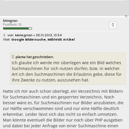
Melegrian
PostRank 10
B
Melegrian
» 28.01.2013, 13:54
e
Google Bildersuche, Mißfeldt Artikel
i
t
r
a
planta hat geschrieben:
g
Ich glaube ich werde mir überlegen wie ein Bild welches
Suchmaschinen für sich nutzen dürfen, bzw. in welcher
Art ich den Suchmaschinen die Erlaubnis gebe, diese für
ihre Zwecke zu nutzen, auszusehen hat.
Hatte ich mir auch schon überlegt, ein Verzeichnis mit Bildern
für Suchmaschinen und ein gesperrtes Verzeichnis. Noch
besser wäre es, für Suchmaschinen nur Bilder anzubieten, die
zur Hälfte verschwommen sind und nur eine Hälfte deutlich
erkennbar. Leider lässt sich das nicht so einfach umsetzen.
Man könnte eventuell die Bilder nur noch über PHP ausgeben
und dabei bei jeder Anfrage von einer Suchmaschine einen