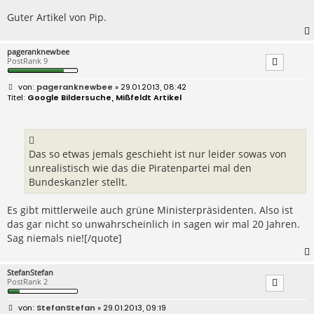
Guter Artikel von Pip.
pageranknewbee
PostRank 9
B
pageranknewbee
» 29.01.2013, 08:42
e
Google Bildersuche, Mißfeldt Artikel
i
t
r
a
g
Das so etwas jemals geschieht ist nur leider sowas von
unrealistisch wie das die Piratenpartei mal den
Bundeskanzler stellt.
Es gibt mittlerweile auch grüne Ministerpräsidenten. Also ist
das gar nicht so unwahrscheinlich in sagen wir mal 20 Jahren.
Sag niemals nie![/quote]
StefanStefan
PostRank 2
B
StefanStefan
» 29.01.2013, 09:19