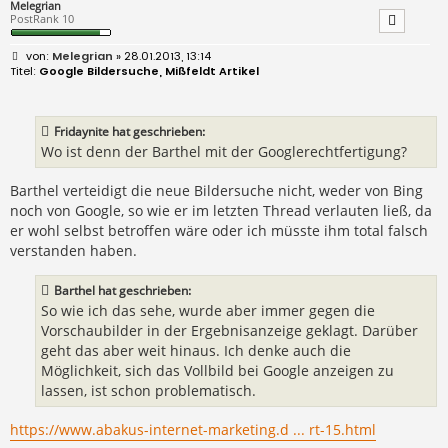
Melegrian
PostRank 10
B
Melegrian
» 28.01.2013, 13:14
e
Google Bildersuche, Mißfeldt Artikel
i
t
r
a
Fridaynite hat geschrieben:
g
Wo ist denn der Barthel mit der Googlerechtfertigung?
Barthel verteidigt die neue Bildersuche nicht, weder von Bing
noch von Google, so wie er im letzten Thread verlauten ließ, da
er wohl selbst betroffen wäre oder ich müsste ihm total falsch
verstanden haben.
Barthel hat geschrieben:
So wie ich das sehe, wurde aber immer gegen die
Vorschaubilder in der Ergebnisanzeige geklagt. Darüber
geht das aber weit hinaus. Ich denke auch die
Möglichkeit, sich das Vollbild bei Google anzeigen zu
lassen, ist schon problematisch.
https://www.abakus-internet-marketing.d ... rt-15.html