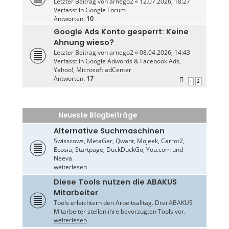
Letzter Beitrag von
arnego2
«
12.07.2026, 18:27
Verfasst in
Google Forum
Antworten:
10
Google Ads Konto gesperrt: Keine
Ahnung wieso?
Letzter Beitrag von
arnego2
«
08.04.2026, 14:43
Verfasst in
Google Adwords & Facebook Ads,
Yahoo!, Microsoft adCenter
Antworten:
17
1
2
Neueste Blogbeiträge
Alternative Suchmaschinen
Swisscows, MetaGer, Qwant, Mojeek, Carrot2,
Ecosia, Startpage, DuckDuckGo, You.com und
Neeva
weiterlesen
Diese Tools nutzen die ABAKUS
Mitarbeiter
Tools erleichtern den Arbeitsalltag. Drei ABAKUS
Mitarbeiter stellen ihre bevorzugten Tools vor.
weiterlesen