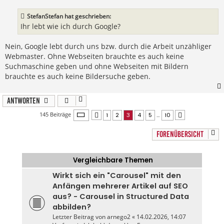
StefanStefan hat geschrieben:
Ihr lebt wie ich durch Google?
Nein, Google lebt durch uns bzw. durch die Arbeit unzähliger
Webmaster. Ohne Webseiten brauchte es auch keine
Suchmaschine geben und ohne Webseiten mit Bildern
brauchte es auch keine Bildersuche geben.
Antworten
Seite
3
von
10
145 Beiträge
1
2
3
4
5
…
10
Vorherige
Nächste
FORENÜBERSICHT
Vergleichbare Themen
Wirkt sich ein "Carousel" mit den
Anfängen mehrerer Artikel auf SEO
aus? - Carousel in Structured Data
abbilden?
Letzter Beitrag von
arnego2
«
14.02.2026, 14:07