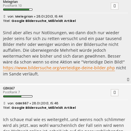
Melegrian
PostRank 10
B
Melegrian
» 28.01.2013, 15:44
e
Google Bildersuche, Mißfeldt Artikel
i
t
r
Sind aber alles nur Notlösungen, wo dann doch nur wieder
a
jeder seins für sich zu retten versucht und ein paar tausend
g
Bilder mehr oder weniger würden in der Bildersuche nicht
auffallen. Die überwiegende Mehrheit würde jedoch
weitermachen wie bisher und sich daran gewöhnen. Besser
wäre da schon wenn so eine Aktion wie "Verteidige Dein Bild!"
https://www.bildersuche.org/verteidige-deine-bilder.php
nicht
im Sande verläuft.
GBK667
PostRank 7
B
GBK667
» 28.01.2013, 15:48
e
Google Bildersuche, Mißfeldt Artikel
i
t
r
Ich schaue mal wie es weitergeht..und wenns noch schlimmer
a
wird als jetzt..was wohl warscheinlich der Fall sein wird wenn
g