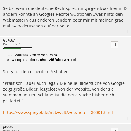
Selbst wenn die deutsche Rechtsprechung irgendwas hier in D.
ändern könnte an Googles Rechten/Optionen ..was hilfts den
Webmastern aus anderen Ländern oder mir mit meinen grad
mal 3-4% deutschen auf der Seite.
GBK667
PostRank 7
B
GBK667
» 28.01.2013, 13:36
e
Google Bildersuche, Mißfeldt Artikel
i
t
r
Sorry für den erneuten Post aber,
a
g
"Praktisch - aber auch legal? Die neue Bildersuche von Google
zeigt große Bilder, losgelöst von der Website, von der sie
stammen. In Deutschland ist die neue Suche bisher nicht
gestartet."
https://www.spiegel.de/netzwelt/web/neu ... 80001.html
planta
PostRank 6