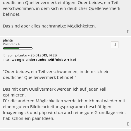
deutlichen Quellenvermerk einfügen. Oder beides, ein Teil
verschwommen, in dem sich ein deutlicher Quellenvermerk
befindet.
Das sind aber alles nachrangige Möglichkeiten.
planta
PostRank 6
B
planta
» 28.01.2013, 14:28
e
Google Bildersuche, Mißfeldt Artikel
i
t
r
"Oder beides, ein Teil verschwommen, in dem sich ein
a
deutlicher Quellenvermerk befindet."
g
Das mit dem Quellvermerk werden ich auf jeden Fall
optimieren.
Für die anderen Möglichkeiten werde ich mich mal wieder mit
einem gutem Bildbearbeitungsprogramm beschäftigen.
Imagemagick und php wird da auch eine gute Grundlage sein,
hab schon ein paar Ideen.