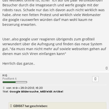
das Weltweit online ist, schei'' ich auf die paar verbliebenden
Besucher durch die Imagesearch und werfe google mit der
robots raus. Schade nur das ich davon auch nicht wirklich was
habe..ohne nen fetten Protest und wirklich viele Webmaster
die google rauswerfen würden darf man wohl kaum ne
besserung erwarten.
User..also google user reagieren übrigends zum großteil
verwundert über die Aufregung und finden das neue System
gut.."da muss man nicht mehr auf soviele webseiten gehen auf
denen man sich Viren einfangen kann"
Herrlich das ganze..
H G
PostRank 6
B
H G
» 28.01.2013, 16:20
e
Google Bildersuche, Mißfeldt Artikel
i
t
r
a
GBK667 hat geschrieben:
g