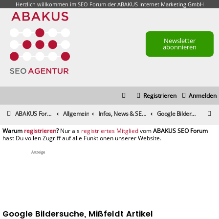
Herzlich willkommen im
SEO Forum
der ABAKUS Internet Marketing GmbH
Newsletter
abonnieren
Registrieren
Anmelden
S
ABAKUS Foren-Übersicht
Allgemein
Infos, News & SEO Gerüchte
Google Bildersuche, Mißfeldt Artikel
u
registrieren
registriertes Mitglied
c
h
Anzeige
e
Google Bildersuche, Mißfeldt Artikel