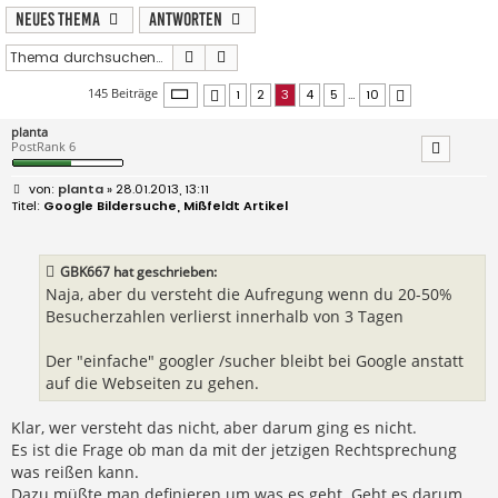
Neues Thema
Antworten
Suche
Erweiterte Suche
Seite
3
von
10
145 Beiträge
1
2
3
4
5
…
10
Vorherige
Nächste
planta
PostRank 6
B
planta
» 28.01.2013, 13:11
e
Google Bildersuche, Mißfeldt Artikel
i
t
r
a
GBK667 hat geschrieben:
g
Naja, aber du versteht die Aufregung wenn du 20-50%
Besucherzahlen verlierst innerhalb von 3 Tagen
Der "einfache" googler /sucher bleibt bei Google anstatt
auf die Webseiten zu gehen.
Klar, wer versteht das nicht, aber darum ging es nicht.
Es ist die Frage ob man da mit der jetzigen Rechtsprechung
was reißen kann.
Dazu müßte man definieren um was es geht. Geht es darum