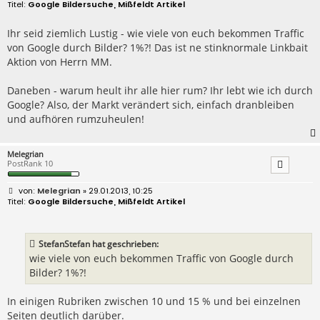
e
Google Bildersuche, Mißfeldt Artikel
i
t
r
Ihr seid ziemlich Lustig - wie viele von euch bekommen Traffic
a
von Google durch Bilder? 1%?! Das ist ne stinknormale Linkbait
g
Aktion von Herrn MM.
Daneben - warum heult ihr alle hier rum? Ihr lebt wie ich durch
Google? Also, der Markt verändert sich, einfach dranbleiben
und aufhören rumzuheulen!
Melegrian
PostRank 10
B
Melegrian
» 29.01.2013, 10:25
e
Google Bildersuche, Mißfeldt Artikel
i
t
r
a
StefanStefan hat geschrieben:
g
wie viele von euch bekommen Traffic von Google durch
Bilder? 1%?!
In einigen Rubriken zwischen 10 und 15 % und bei einzelnen
Seiten deutlich darüber.