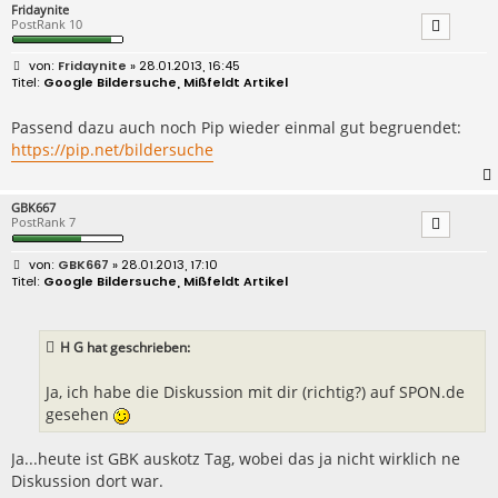
Fridaynite
PostRank 10
B
Fridaynite
» 28.01.2013, 16:45
e
Google Bildersuche, Mißfeldt Artikel
i
t
r
Passend dazu auch noch Pip wieder einmal gut begruendet:
a
https://pip.net/bildersuche
g
GBK667
PostRank 7
B
GBK667
» 28.01.2013, 17:10
e
Google Bildersuche, Mißfeldt Artikel
i
t
r
a
H G hat geschrieben:
g
Ja, ich habe die Diskussion mit dir (richtig?) auf SPON.de
gesehen
Ja...heute ist GBK auskotz Tag, wobei das ja nicht wirklich ne
Diskussion dort war.