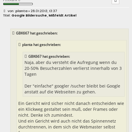
B
planta
» 28.01.2013, 13:37
e
Google Bildersuche, Mißfeldt Artikel
i
t
r
a
GBK667 hat geschrieben:
g
planta hat geschrieben:
GBK667 hat geschrieben:
Naja, aber du versteht die Aufregung wenn du
20-50% Besucherzahlen verlierst innerhalb von 3
Tagen
Der "einfache" googler /sucher bleibt bei Google
anstatt auf die Webseiten zu gehen.
Ein Gericht wird sicher nicht danach entscheiden wie
ein Klickweg gestaltet sein muß, oder Frames oder
nicht. Denke ich zumindest.
Und ein Gericht wird auch nicht das Spinnennetz
durchtrennen, in dem sich die Webmaster selbst