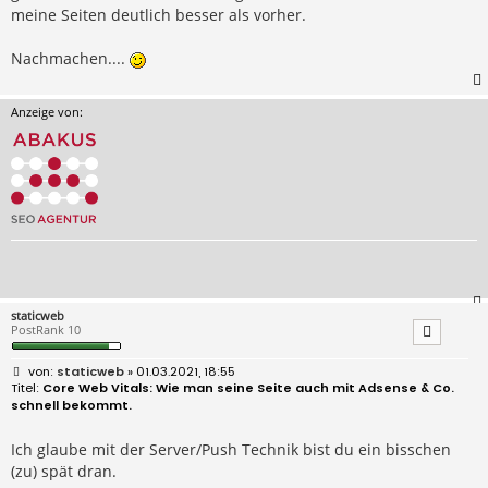
meine Seiten deutlich besser als vorher.
Nachmachen....
Anzeige von:
staticweb
PostRank 10
B
staticweb
» 01.03.2021, 18:55
e
Core Web Vitals: Wie man seine Seite auch mit Adsense & Co.
i
schnell bekommt.
t
r
a
Ich glaube mit der Server/Push Technik bist du ein bisschen
g
(zu) spät dran.