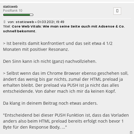
staticweb
PostRank 10
B
staticweb
» 01.03.2021, 19:49
e
Core Web Vitals: Wie man seine Seite auch mit Adsense & Co.
i
schnell bekommt.
t
r
a
> Ist bereits damit konfrontiert und das seit etwa 4 1/2
g
Monaten mit positiver Resonanz.
Den Sinn kann ich nicht (ganz) nachvollziehen.
> Selbst wenn das im Chrome Browser ebenso geschehen soll,
ändert das wenig bis gar nichts, zumal der HTML preload ja
erhalten bleibt. Der preload via PUSH ist ja nicht das alles
entscheidende. Von daher mach ich mir da keinen Kopf.
Da klang in deinem Beitrag noch etwas anders.
"Entscheidend bei dieser PUSH Funktion ist, dass das Vorladen
anders also beim HTML preload bereits erfolgt noch bevor 1
Byte für den Response Body, ..."