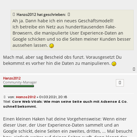
r
a
g
Hanzo2012
hat geschrieben:
Ah ja. Dann habe ich ein neues Geschäftsmodell!
Ich betreibe ein Netz aus hunderttausenden Fake-
Browsern, die manipulierte User Experience-Daten an
Google schicken und so die Seiten meiner Kunden besser
aussehen lassen.
Mach mal, aber sag Bescheid obs funzt. Vorausgesetzt Du
bekommst es vorher hin die Daten zu manipulieren.
Hanzo2012
Community-Manager
B
Hanzo2012
» 01.03.2021, 20:18
e
Core Web Vitals: Wie man seine Seite auch mit Adsense & Co.
i
schnell bekommt.
t
r
a
Einen kleinen Haken hat deine Vorgehensweise: Wenn einer
g
dieser User, der User Experience-Daten sammelt und an
Google schickt, deine Seiten ein zweites, drittes, ... Mal besucht