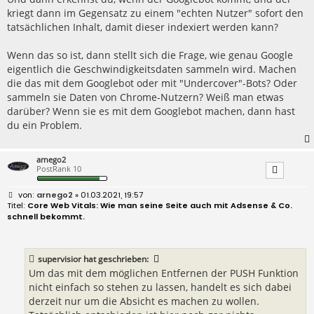
kriegt dann im Gegensatz zu einem "echten Nutzer" sofort den
tatsächlichen Inhalt, damit dieser indexiert werden kann?
Wenn das so ist, dann stellt sich die Frage, wie genau Google
eigentlich die Geschwindigkeitsdaten sammeln wird. Machen
die das mit dem Googlebot oder mit "Undercover"-Bots? Oder
sammeln sie Daten von Chrome-Nutzern? Weiß man etwas
darüber? Wenn sie es mit dem Googlebot machen, dann hast
du ein Problem.
arnego2
PostRank 10
B
arnego2
» 01.03.2021, 19:57
e
Core Web Vitals: Wie man seine Seite auch mit Adsense & Co.
i
schnell bekommt.
t
r
a
g
supervisior
hat geschrieben:
Um das mit dem möglichen Entfernen der PUSH Funktion
nicht einfach so stehen zu lassen, handelt es sich dabei
derzeit nur um die Absicht es machen zu wollen.