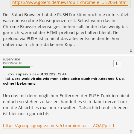
https://www.golem.de/news/quic-chrome-e ... 52064.html
Der Safari Browser hat die PUSH Funktion noch nie unterstützt,
was ebenso ohne Konsequenzen ist. Selbst wenn das im
Chrome Browser ebenso geschehen soll, ändert das wenig bis
gar nichts, zumal der HTML preload ja erhalten bleibt. Der
preload via PUSH ist ja nicht das alles entscheidende. Von
daher mach ich mir da keinen Kopf.
supervisior
PostRank 10
B
supervisior
» 01.03.2021, 19:44
e
Core Web Vitals: Wie man seine Seite auch mit Adsense & Co.
i
schnell bekommt.
t
r
a
Um das mit dem möglichen Entfernen der PUSH Funktion nicht
g
einfach so stehen zu lassen, handelt es sich dabei derzeit nur
um die Absicht es machen zu wollen. Tatsächlich entschieden
ist hier noch gar nichts.
https://groups.google.com/a/chromium.or ... AQAJ?pli=1