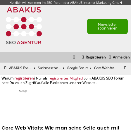
Herzlich willkommen im
SEO Forum
der ABAKUS Internet Marketing GmbH
Newsletter
abonnieren
Registrieren
Anmelden
S
ABAKUS Foren-Übersicht
Suchmaschinenmarketing (SEM) / Suchmaschinenoptimierung (SEO)
Google Forum
Core Web Vitals: Wie man seine Seite auch mit Adsense & Co. schnell bekommt.
u
registrieren
registriertes Mitglied
c
h
Anzeige
e
Core Web Vitals: Wie man seine Seite auch mit