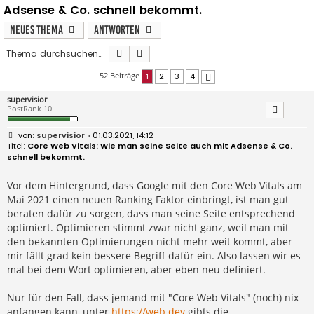
Adsense & Co. schnell bekommt.
Neues Thema
Antworten
Suche
Erweiterte Suche
52 Beiträge
1
2
3
4
Nächste
supervisior
PostRank 10
B
supervisior
» 01.03.2021, 14:12
e
Core Web Vitals: Wie man seine Seite auch mit Adsense & Co.
i
schnell bekommt.
t
r
a
Vor dem Hintergrund, dass Google mit den Core Web Vitals am
g
Mai 2021 einen neuen Ranking Faktor einbringt, ist man gut
beraten dafür zu sorgen, dass man seine Seite entsprechend
optimiert. Optimieren stimmt zwar nicht ganz, weil man mit
den bekannten Optimierungen nicht mehr weit kommt, aber
mir fällt grad kein bessere Begriff dafür ein. Also lassen wir es
mal bei dem Wort optimieren, aber eben neu definiert.
Nur für den Fall, dass jemand mit "Core Web Vitals" (noch) nix
anfangen kann, unter
https://web.dev
gibts die