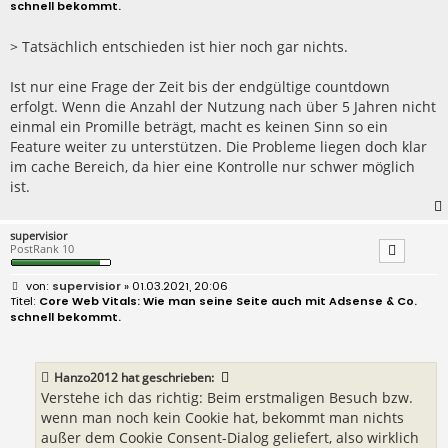
schnell bekommt.
t
r
a
> Tatsächlich entschieden ist hier noch gar nichts.
g
Ist nur eine Frage der Zeit bis der endgültige countdown
erfolgt. Wenn die Anzahl der Nutzung nach über 5 Jahren nicht
einmal ein Promille beträgt, macht es keinen Sinn so ein
Feature weiter zu unterstützen. Die Probleme liegen doch klar
im cache Bereich, da hier eine Kontrolle nur schwer möglich
ist.
supervisior
PostRank 10
B
supervisior
» 01.03.2021, 20:06
e
Core Web Vitals: Wie man seine Seite auch mit Adsense & Co.
i
schnell bekommt.
t
r
a
g
Hanzo2012
hat geschrieben:
Verstehe ich das richtig: Beim erstmaligen Besuch bzw.
wenn man noch kein Cookie hat, bekommt man nichts
außer dem Cookie Consent-Dialog geliefert, also wirklich