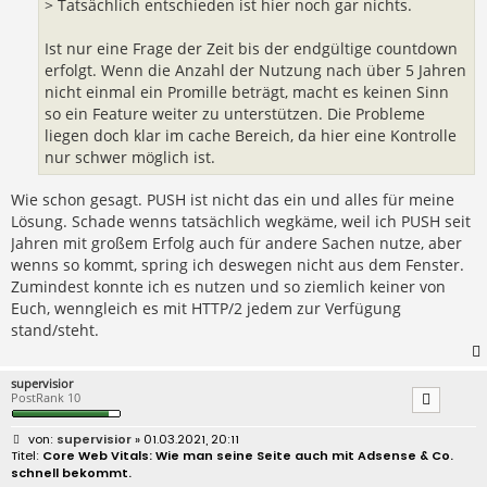
> Tatsächlich entschieden ist hier noch gar nichts.
Ist nur eine Frage der Zeit bis der endgültige countdown
erfolgt. Wenn die Anzahl der Nutzung nach über 5 Jahren
nicht einmal ein Promille beträgt, macht es keinen Sinn
so ein Feature weiter zu unterstützen. Die Probleme
liegen doch klar im cache Bereich, da hier eine Kontrolle
nur schwer möglich ist.
Wie schon gesagt. PUSH ist nicht das ein und alles für meine
Lösung. Schade wenns tatsächlich wegkäme, weil ich PUSH seit
Jahren mit großem Erfolg auch für andere Sachen nutze, aber
wenns so kommt, spring ich deswegen nicht aus dem Fenster.
Zumindest konnte ich es nutzen und so ziemlich keiner von
Euch, wenngleich es mit HTTP/2 jedem zur Verfügung
stand/steht.
supervisior
PostRank 10
B
supervisior
» 01.03.2021, 20:11
e
Core Web Vitals: Wie man seine Seite auch mit Adsense & Co.
i
schnell bekommt.
t