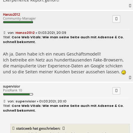
Hanzo2012
Community-Manager
B
Hanzo2012
» 01.03.2021, 20:09
e
Core Web Vitals: Wie man seine Seite auch mit Adsense & Co.
i
schnell bekommt.
t
r
a
Ah ja. Dann habe ich ein neues Geschäftsmodell!
g
Ich betreibe ein Netz aus hunderttausenden Fake-Browsern,
die manipulierte User Experience-Daten an Google schicken
und so die Seiten meiner Kunden besser aussehen lassen.
supervisior
PostRank 10
B
supervisior
» 01.03.2021, 20:10
e
Core Web Vitals: Wie man seine Seite auch mit Adsense & Co.
i
schnell bekommt.
t
r
a
g
staticweb
hat geschrieben: