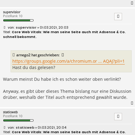
supervisior
PostRank 10
B
supervisior
» 01.03.2021, 20:03
e
Core Web Vitals: Wie man seine Seite auch mit Adsense & Co.
i
schnell bekommt.
t
r
a
g
arnego2
hat geschrieben:
https://groups.google.com/a/chromium.or ... AQAJ?pli=1
Hast du das gelesen?
Warum meinst Du habe ich es schon weiter oben verlinkt?
Anyway, es gibt über dieses Thema bislang nur eine Diskussion
drüber, weshalb der Titel auch entsprechend gewählt wurde.
staticweb
PostRank 10
B
staticweb
» 01.03.2021, 20:04
e
Core Web Vitals: Wie man seine Seite auch mit Adsense & Co.
i