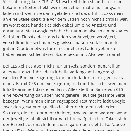
Verschiebung, kurz CLS. CLS beschreibt den sicherlich jedem
bekannten Seiteneffekt, wenn einzelne Inhalte nur langsam
laden und wenn sie dann geladen sind dazu führt, dass man
an eine Stelle klickt, die vor dem Laden noch nicht sichtbar war.
Im worst case handelt es sich dabei um eine Anzeige und
daran stört sich Google erheblich. Hat man also so ein besagtes
Script im Einsatz, dass das Laden von Anzeigen verzögert,
verschlimmbessert man es gewissermaßen, sodass man in
gutem Glauben etwas für ein schnelleres Laden getan zu
haben einen schlechteren Score bekommt. Also wech damit!
Bei CLS geht es aber nicht nur um Ads, sondern generell um
alles was dazu führt, dass Inhalte verlangsamt angezeigt
werden. Eine Verzögerung kann auch dadurch erfolgen, dass
man z.B. mit CSS eine Verzögerung definiert hat oder weil man
Inhalte animiert darstellen lässt. Alles stellt im Sinne von CLS
eine Abwertung dar, aber nicht generell auf die gesamte Seite
bezogen. Wenn man einen Pagespeed Test macht, lädt Google
zwar den gesamten Quellcode, aber nicht den Code oder
Sourcen, die erst dann erscheinen, bzw. geladen werden, wenn
der jeweilige Inhalt sichtbar wird. Im maßgeblichen Fokus steht
der Bereich, der nach dem Laden ganz oben steht also "above
the fold" ist. Wenn in diesem sensiblen Bereich egal was und