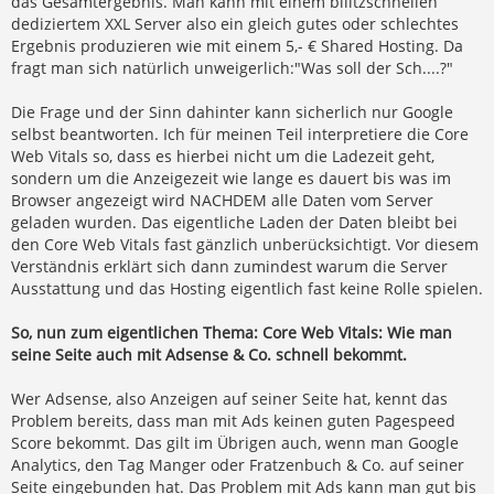
das Gesamtergebnis. Man kann mit einem bllitzschnellen
dediziertem XXL Server also ein gleich gutes oder schlechtes
Ergebnis produzieren wie mit einem 5,- € Shared Hosting. Da
fragt man sich natürlich unweigerlich:"Was soll der Sch....?"
Die Frage und der Sinn dahinter kann sicherlich nur Google
selbst beantworten. Ich für meinen Teil interpretiere die Core
Web Vitals so, dass es hierbei nicht um die Ladezeit geht,
sondern um die Anzeigezeit wie lange es dauert bis was im
Browser angezeigt wird NACHDEM alle Daten vom Server
geladen wurden. Das eigentliche Laden der Daten bleibt bei
den Core Web Vitals fast gänzlich unberücksichtigt. Vor diesem
Verständnis erklärt sich dann zumindest warum die Server
Ausstattung und das Hosting eigentlich fast keine Rolle spielen.
So, nun zum eigentlichen Thema: Core Web Vitals: Wie man
seine Seite auch mit Adsense & Co. schnell bekommt.
Wer Adsense, also Anzeigen auf seiner Seite hat, kennt das
Problem bereits, dass man mit Ads keinen guten Pagespeed
Score bekommt. Das gilt im Übrigen auch, wenn man Google
Analytics, den Tag Manger oder Fratzenbuch & Co. auf seiner
Seite eingebunden hat. Das Problem mit Ads kann man gut bis