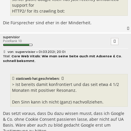
support for
HTTP2/ for its crawling bot:
Die Fürsprecher sind eher in der Minderheit.
supervisior
PostRank 10
B
supervisior
» 01.03.2021, 20:01
e
Core Web Vitals: Wie man seine Seite auch mit Adsense & Co.
i
schnell bekommt.
t
r
a
g
staticweb
hat geschrieben:
> Ist bereits damit konfrontiert und das seit etwa 4 1/2
Monaten mit positiver Resonanz.
Den Sinn kann ich nicht (ganz) nachvollziehen.
Das setzt voraus, dass Du dazu wissen musst, dass ich Google
& Co. ohne Cookie Consent passieren lasse, aber nicht auf UA
Basis. Wäre aber auch zu blöd gedacht Google erst um
Zustimmung zu bitten.....