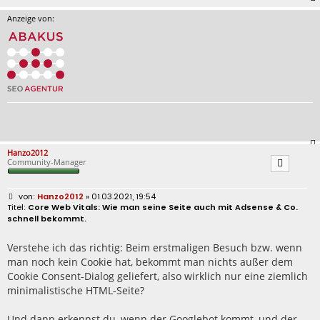
Anzeige von:
Hanzo2012
Community-Manager
B
Hanzo2012
» 01.03.2021, 19:54
e
Core Web Vitals: Wie man seine Seite auch mit Adsense & Co.
i
schnell bekommt.
t
r
a
Verstehe ich das richtig: Beim erstmaligen Besuch bzw. wenn
g
man noch kein Cookie hat, bekommt man nichts außer dem
Cookie Consent-Dialog geliefert, also wirklich nur eine ziemlich
minimalistische HTML-Seite?
Und dann erkennst du, wenn der Googlebot kommt, und der