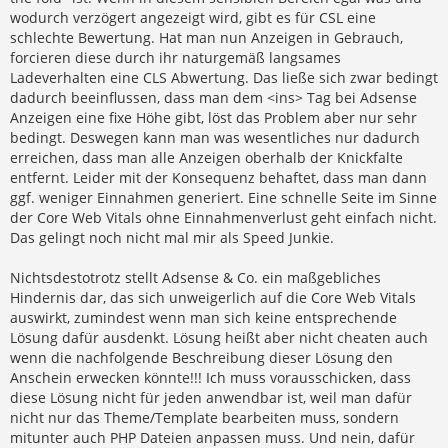
wodurch verzögert angezeigt wird, gibt es für CSL eine
schlechte Bewertung. Hat man nun Anzeigen in Gebrauch,
forcieren diese durch ihr naturgemäß langsames
Ladeverhalten eine CLS Abwertung. Das ließe sich zwar bedingt
dadurch beeinflussen, dass man dem <ins> Tag bei Adsense
Anzeigen eine fixe Höhe gibt, löst das Problem aber nur sehr
bedingt. Deswegen kann man was wesentliches nur dadurch
erreichen, dass man alle Anzeigen oberhalb der Knickfalte
entfernt. Leider mit der Konsequenz behaftet, dass man dann
ggf. weniger Einnahmen generiert. Eine schnelle Seite im Sinne
der Core Web Vitals ohne Einnahmenverlust geht einfach nicht.
Das gelingt noch nicht mal mir als Speed Junkie.
Nichtsdestotrotz stellt Adsense & Co. ein maßgebliches
Hindernis dar, das sich unweigerlich auf die Core Web Vitals
auswirkt, zumindest wenn man sich keine entsprechende
Lösung dafür ausdenkt. Lösung heißt aber nicht cheaten auch
wenn die nachfolgende Beschreibung dieser Lösung den
Anschein erwecken könnte!!! Ich muss vorausschicken, dass
diese Lösung nicht für jeden anwendbar ist, weil man dafür
nicht nur das Theme/Template bearbeiten muss, sondern
mitunter auch PHP Dateien anpassen muss. Und nein, dafür