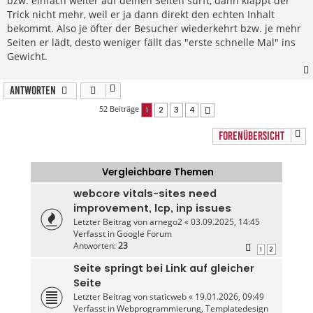
bzw. einfach weiter auf deinen Seiten surft, dann klappt der
Trick nicht mehr, weil er ja dann direkt den echten Inhalt
bekommt. Also je öfter der Besucher wiederkehrt bzw. je mehr
Seiten er lädt, desto weniger fällt das "erste schnelle Mal" ins
Gewicht.
Antworten
52 Beiträge
1
2
3
4
Nächste
FORENÜBERSICHT
Vergleichbare Themen
webcore vitals-sites need
improvement, lcp, inp issues
Letzter Beitrag von
arnego2
«
03.09.2025, 14:45
Verfasst in
Google Forum
Antworten:
23
1
2
Seite springt bei Link auf gleicher
Seite
Letzter Beitrag von
staticweb
«
19.01.2026, 09:49
Verfasst in
Webprogrammierung, Templatedesign