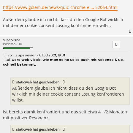
https://www.golem.de/news/quic-chrome-e ... 52064.html
Außerdem glaube ich nicht, dass du den Google Bot wirklich
mit deiner cookie consent Lösung konfrontieren willst.
supervisior
PostRank 10
B
supervisior
» 01.03.2021, 19:31
e
Core Web Vitals: Wie man seine Seite auch mit Adsense & Co.
i
schnell bekommt.
t
r
a
g
staticweb
hat geschrieben:
Außerdem glaube ich nicht, dass du den Google Bot
wirklich mit deiner cookie consent Lösung konfrontieren
willst.
Ist bereits damit konfrontiert und das seit etwa 4 1/2 Monaten
mit positiver Resonanz.
staticweb
hat geschrieben: