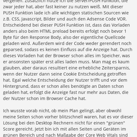
vergehen. Zusätzlich nutze ich die Server/PUSH Funktion, die
zwar jeder hat, aber fast keiner zu nutzen weiß. Mit dieser
PUSH Funktion lade ich alle wichtigen statischen Sourcen wie
z.B. CSS, Javascript, Bilder und auch den Adsense Code VOR.
Entscheidend bei dieser PUSH Funktion ist, dass das Vorladen
anders also beim HTML preload bereits erfolgt noch bevor 1
Byte für den Response Body, also der eigentliche Quellcode
geladen wird. Außerdem wird der Code weder gerendert noch
geparsed, sodass es keinen Einfluss auf die Anzeige hat. Durch
dieses Vorladen hat der Browser schon alles im Speicher, was
er ansonsten später erst alles laden muss. Man mag es kaum
glauben, aber daraus resultiert eine erhebliche Zeitersparnis,
wenn der Nutzer dann seine Cookie Entscheidung getroffen
hat. Egal welche Entscheidung der Nutzer trifft und vor dem
Hintergrund, dass er schon alles benötigte an Daten schon
geladen hat, erfolgt die Anzeige fast nur mehr aus Daten, die
der Nutzer schon im Browser Cache hat.
Ich wusste vorab nicht, ob mein Plan gelingt, aber obwohl
meine Seiten schon vorher blitzschnell waren, hat es vor dieser
Lösung bei den Desktop Rechnern nicht für einen "grünen"
Score gereicht. Jetzt bin ich mit allen Seiten und Geräten im
grünen Bereich und nach Maßgabe der Core Web Vitals sind