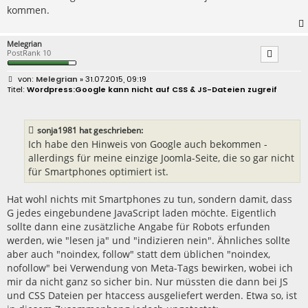
kommen.
Melegrian
PostRank 10
B
Melegrian
» 31.07.2015, 09:19
e
Wordpress:Google kann nicht auf CSS & JS-Dateien zugreif
i
t
r
a
sonja1981 hat geschrieben:
g
Ich habe den Hinweis von Google auch bekommen -
allerdings für meine einzige Joomla-Seite, die so gar nicht
für Smartphones optimiert ist.
Hat wohl nichts mit Smartphones zu tun, sondern damit, dass
G jedes eingebundene JavaScript laden möchte. Eigentlich
sollte dann eine zusätzliche Angabe für Robots erfunden
werden, wie "lesen ja" und "indizieren nein". Ähnliches sollte
aber auch "noindex, follow" statt dem üblichen "noindex,
nofollow" bei Verwendung von Meta-Tags bewirken, wobei ich
mir da nicht ganz so sicher bin. Nur müssten die dann bei JS
und CSS Dateien per htaccess ausgeliefert werden. Etwa so, ist