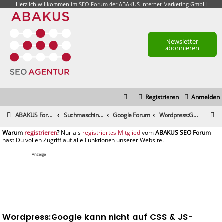
Herzlich willkommen im
SEO Forum
der ABAKUS Internet Marketing GmbH
Newsletter
abonnieren
Registrieren
Anmelden
S
ABAKUS Foren-Übersicht
Suchmaschinenmarketing (SEM) / Suchmaschinenoptimierung (SEO)
Google Forum
Wordpress:Google kann nicht auf CSS & JS-Dateien zugreif
u
registrieren
registriertes Mitglied
c
h
Anzeige
e
Wordpress:Google kann nicht auf CSS & JS-