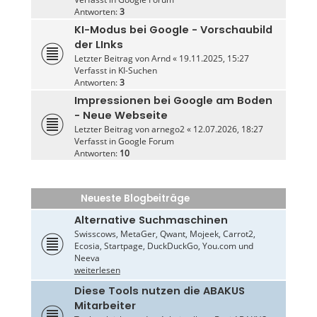
Antworten:
3
KI-Modus bei Google - Vorschaubild
der LInks
Letzter Beitrag von
Arnd
«
19.11.2025, 15:27
Verfasst in
KI-Suchen
Antworten:
3
Impressionen bei Google am Boden
- Neue Webseite
Letzter Beitrag von
arnego2
«
12.07.2026, 18:27
Verfasst in
Google Forum
Antworten:
10
Neueste Blogbeiträge
Alternative Suchmaschinen
Swisscows, MetaGer, Qwant, Mojeek, Carrot2,
Ecosia, Startpage, DuckDuckGo, You.com und
Neeva
weiterlesen
Diese Tools nutzen die ABAKUS
Mitarbeiter