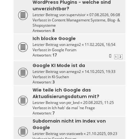
WordPress Plugins - welche sind
unverzichtbar?
Letzter Beitrag von
supervisior
«
07.08.2026, 06:08
Verfasst in
Content Management Systeme, Blog- &
Shopsysteme
Antworten:
8
Ich blocke Google
Letzter Beitrag von
arnego2
«
11.02.2026, 16:54
Verfasst in
Google Forum
Antworten:
17
1
2
Google KI Mode ist da
Letzter Beitrag von
arnego2
«
14.10.2025, 19:33
Verfasst in
KI-Suchen
Antworten:
3
Wie teile ich Google das
Aktualisierungsdatum mit?
Letzter Beitrag von
ptr_bnd
«
20.08.2025, 11:25
Verfasst in
Ich hab' da mal 'ne Frage
Antworten:
7
Subdomain nicht im Index von
Google
Letzter Beitrag von
staticweb
«
21.10.2025, 09:23
Verfasst in
Google Forum