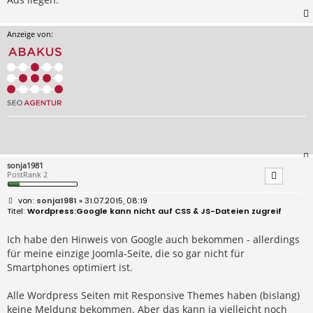
Anzeige von:
sonja1981
PostRank 2
B
sonja1981
» 31.07.2015, 08:19
e
Wordpress:Google kann nicht auf CSS & JS-Dateien zugreif
i
t
r
Ich habe den Hinweis von Google auch bekommen - allerdings
a
für meine einzige Joomla-Seite, die so gar nicht für
g
Smartphones optimiert ist.
Alle Wordpress Seiten mit Responsive Themes haben (bislang)
keine Meldung bekommen. Aber das kann ja vielleicht noch