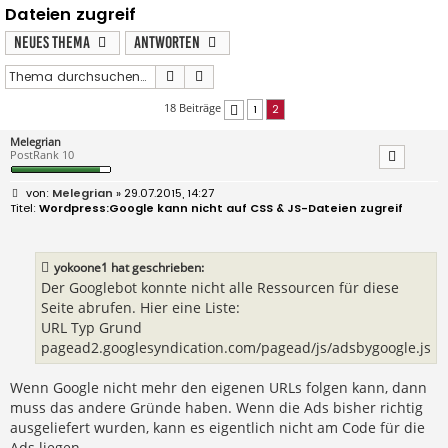
Dateien zugreif
Neues Thema
Antworten
Suche
Erweiterte Suche
18 Beiträge
1
2
Vorherige
Melegrian
PostRank 10
B
Melegrian
» 29.07.2015, 14:27
e
Wordpress:Google kann nicht auf CSS & JS-Dateien zugreif
i
t
r
a
yokoone1 hat geschrieben:
g
Der Googlebot konnte nicht alle Ressourcen für diese
Seite abrufen. Hier eine Liste:
URL Typ Grund
pagead2.googlesyndication.com/pagead/js/adsbygoogle.js
Wenn Google nicht mehr den eigenen URLs folgen kann, dann
muss das andere Gründe haben. Wenn die Ads bisher richtig
ausgeliefert wurden, kann es eigentlich nicht am Code für die
Ads liegen.