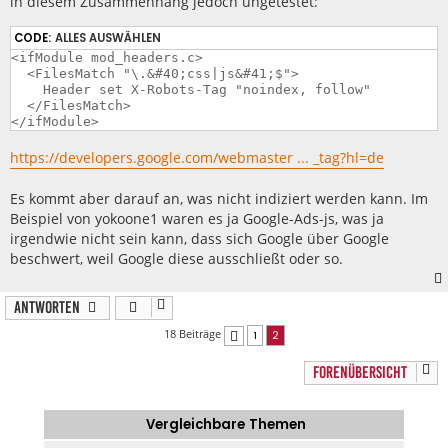
in diesem Zusammenhang jedoch ungetestet:
CODE:
ALLES AUSWÄHLEN
<ifModule mod_headers.c>

  <FilesMatch "\.&#40;css|js&#41;$">

    Header set X-Robots-Tag "noindex, follow"

  </FilesMatch>

</ifModule>
https://developers.google.com/webmaster ... _tag?hl=de
Es kommt aber darauf an, was nicht indiziert werden kann. Im
Beispiel von yokoone1 waren es ja Google-Ads-js, was ja
irgendwie nicht sein kann, dass sich Google über Google
beschwert, weil Google diese ausschließt oder so.
Antworten
18 Beiträge
1
2
Vorherige
FORENÜBERSICHT
Vergleichbare Themen