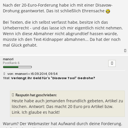
Nach der 20-Euro-Forderung habe ich mit einer Disavow-
Drohung geantwortet. Das ist schließlich Ehrensache
Bei Texten, die ich selbst verfasst habe, besitze ich das
Urheberrecht - und das lasse ich mir eigentlich nicht nehmen.
Wenn ich diese Abmahner nicht abgrundtief hassen würde,
müsste ich den Text-Kidnapper abmahnen... Da hat der noch
mal Glück gehabt.
manori
PostRank 6
B
manori
» 16.09.2014, 09:54
e
Verlangt ihr Geld für's "Disavow Tool" Gedrohe?
i
t
r
a
Rasputin hat geschrieben:
g
Heute habe auch jemanden freundlich gebeten, Artikel zu
löschen. Antwort: Das macht 20 Euro pro Artikel bzw.
Link. Ich glaube es hackt!
Warum? Der Webmaster hat Aufwand durch deine Forderung.