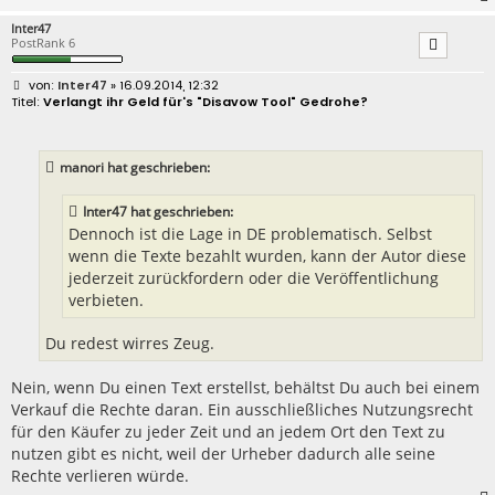
Inter47
PostRank 6
B
Inter47
» 16.09.2014, 12:32
e
Verlangt ihr Geld für's "Disavow Tool" Gedrohe?
i
t
r
a
manori hat geschrieben:
g
Inter47 hat geschrieben:
Dennoch ist die Lage in DE problematisch. Selbst
wenn die Texte bezahlt wurden, kann der Autor diese
jederzeit zurückfordern oder die Veröffentlichung
verbieten.
Du redest wirres Zeug.
Nein, wenn Du einen Text erstellst, behältst Du auch bei einem
Verkauf die Rechte daran. Ein ausschließliches Nutzungsrecht
für den Käufer zu jeder Zeit und an jedem Ort den Text zu
nutzen gibt es nicht, weil der Urheber dadurch alle seine
Rechte verlieren würde.