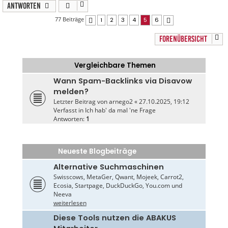
Antworten
77 Beiträge
1
2
3
4
5
6
Vorherige
Nächste
FORENÜBERSICHT
Vergleichbare Themen
Wann Spam-Backlinks via Disavow
melden?
Letzter Beitrag von
arnego2
«
27.10.2025, 19:12
Verfasst in
Ich hab' da mal 'ne Frage
Antworten:
1
Neueste Blogbeiträge
Alternative Suchmaschinen
Swisscows, MetaGer, Qwant, Mojeek, Carrot2,
Ecosia, Startpage, DuckDuckGo, You.com und
Neeva
weiterlesen
Diese Tools nutzen die ABAKUS