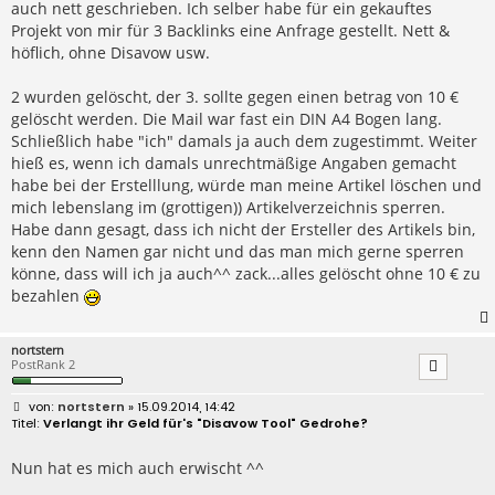
auch nett geschrieben. Ich selber habe für ein gekauftes
Projekt von mir für 3 Backlinks eine Anfrage gestellt. Nett &
höflich, ohne Disavow usw.
2 wurden gelöscht, der 3. sollte gegen einen betrag von 10 €
gelöscht werden. Die Mail war fast ein DIN A4 Bogen lang.
Schließlich habe "ich" damals ja auch dem zugestimmt. Weiter
hieß es, wenn ich damals unrechtmäßige Angaben gemacht
habe bei der Erstelllung, würde man meine Artikel löschen und
mich lebenslang im (grottigen)) Artikelverzeichnis sperren.
Habe dann gesagt, dass ich nicht der Ersteller des Artikels bin,
kenn den Namen gar nicht und das man mich gerne sperren
könne, dass will ich ja auch^^ zack...alles gelöscht ohne 10 € zu
bezahlen
nortstern
PostRank 2
B
nortstern
» 15.09.2014, 14:42
e
Verlangt ihr Geld für's "Disavow Tool" Gedrohe?
i
t
r
Nun hat es mich auch erwischt ^^
a
g