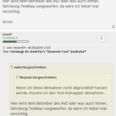
Hier wird dem Betreiber des AVZ oder was auch immer,
fahrlässig Textklau vorgeworfen, da wäre ich lieber mal
vorsichtig.
Gruss
Inter47
PostRank 6
B
Inter47
» 16.09.2014, 11:33
e
Verlangt ihr Geld für's "Disavow Tool" Gedrohe?
i
t
r
a
swiat hat geschrieben:
g
Rasputin hat geschrieben:
Wenn ich diese Abmahner nicht abgrundtief hassen
würde, müsste ich den Text-Kidnapper abmahnen...
Hier wird dem Betreiber des AVZ oder was auch immer,
fahrlässig Textklau vorgeworfen, da wäre ich lieber mal
vorsichtig.