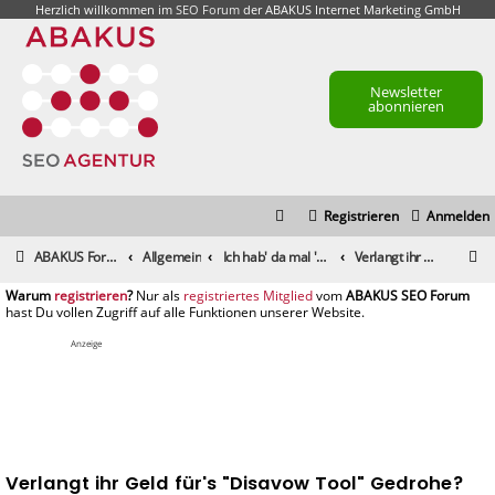
Herzlich willkommen im
SEO Forum
der ABAKUS Internet Marketing GmbH
Newsletter
abonnieren
Registrieren
Anmelden
S
ABAKUS Foren-Übersicht
Allgemein
Ich hab' da mal 'ne Frage
Verlangt ihr Geld für's "Disavow Tool" Gedrohe?
u
registrieren
registriertes Mitglied
c
h
Anzeige
e
Verlangt ihr Geld für's "Disavow Tool" Gedrohe?