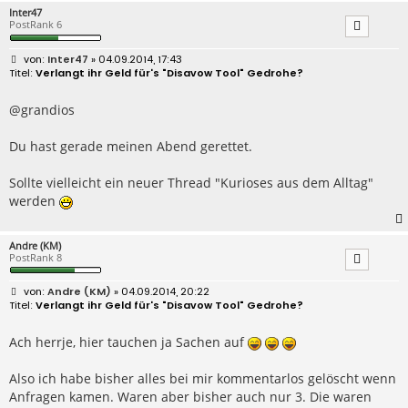
Inter47
PostRank 6
B
Inter47
» 04.09.2014, 17:43
e
Verlangt ihr Geld für's "Disavow Tool" Gedrohe?
i
t
r
@grandios
a
g
Du hast gerade meinen Abend gerettet.
Sollte vielleicht ein neuer Thread "Kurioses aus dem Alltag"
werden
Andre (KM)
PostRank 8
B
Andre (KM)
» 04.09.2014, 20:22
e
Verlangt ihr Geld für's "Disavow Tool" Gedrohe?
i
t
r
Ach herrje, hier tauchen ja Sachen auf
a
g
Also ich habe bisher alles bei mir kommentarlos gelöscht wenn
Anfragen kamen. Waren aber bisher auch nur 3. Die waren