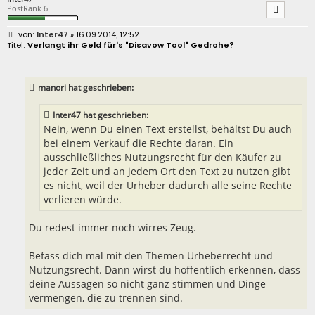
PostRank 6
B
Inter47
» 16.09.2014, 12:52
e
Verlangt ihr Geld für's "Disavow Tool" Gedrohe?
i
t
r
a
manori hat geschrieben:
g
Inter47 hat geschrieben:
Nein, wenn Du einen Text erstellst, behältst Du auch
bei einem Verkauf die Rechte daran. Ein
ausschließliches Nutzungsrecht für den Käufer zu
jeder Zeit und an jedem Ort den Text zu nutzen gibt
es nicht, weil der Urheber dadurch alle seine Rechte
verlieren würde.
Du redest immer noch wirres Zeug.
Befass dich mal mit den Themen Urheberrecht und
Nutzungsrecht. Dann wirst du hoffentlich erkennen, dass
deine Aussagen so nicht ganz stimmen und Dinge
vermengen, die zu trennen sind.