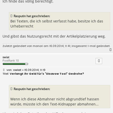
Ich finde das völlig berechtigt.
Rasputin hat geschrieben:
Bei Texten, die ich selbst verfasst habe, besitze ich das
Urheberrecht
Und gibst das Nutzungsrecht mit der Artikelplatzierung weg.
Zuletzt geändert von
manori
am 16.09.2014, 11:41, insgesamt 1-mal geändert.
swiat
PostRank 10
B
swiat
» 16.09.2014, 11:19
e
Verlangt ihr Geld für's "Disavow Tool" Gedrohe?
i
t
r
a
Rasputin hat geschrieben:
g
Wenn ich diese Abmahner nicht abgrundtief hassen
würde, müsste ich den Text-Kidnapper abmahnen...