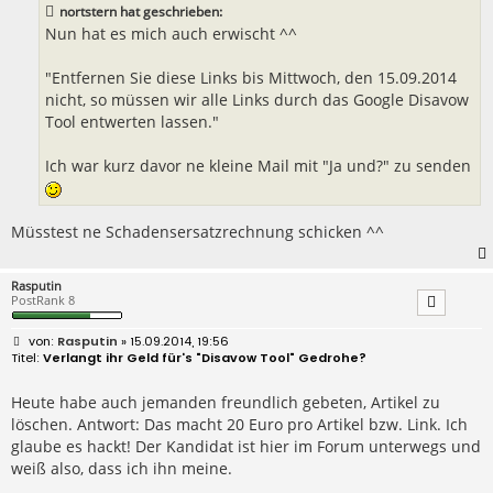
nortstern hat geschrieben:
g
Nun hat es mich auch erwischt ^^
"Entfernen Sie diese Links bis Mittwoch, den 15.09.2014
nicht, so müssen wir alle Links durch das Google Disavow
Tool entwerten lassen."
Ich war kurz davor ne kleine Mail mit "Ja und?" zu senden
Müsstest ne Schadensersatzrechnung schicken ^^
Rasputin
PostRank 8
B
Rasputin
» 15.09.2014, 19:56
e
Verlangt ihr Geld für's "Disavow Tool" Gedrohe?
i
t
r
Heute habe auch jemanden freundlich gebeten, Artikel zu
a
löschen. Antwort: Das macht 20 Euro pro Artikel bzw. Link. Ich
g
glaube es hackt! Der Kandidat ist hier im Forum unterwegs und
weiß also, dass ich ihn meine.