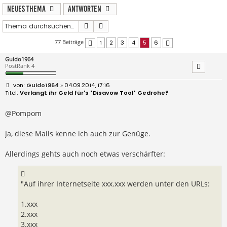
Neues Thema
Antworten
Suche
Erweiterte Suche
77 Beiträge
1
2
3
4
5
6
Vorherige
Nächste
Guido1964
PostRank 4
B
Guido1964
» 04.09.2014, 17:16
e
Verlangt ihr Geld für's "Disavow Tool" Gedrohe?
i
t
r
@Pompom
a
g
Ja, diese Mails kenne ich auch zur Genüge.
Allerdings gehts auch noch etwas verschärfter:
"Auf ihrer Internetseite xxx.xxx werden unter den URLs:
1.xxx
2.xxx
3.xxx