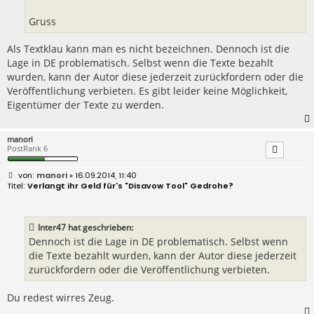
Gruss
Als Textklau kann man es nicht bezeichnen. Dennoch ist die
Lage in DE problematisch. Selbst wenn die Texte bezahlt
wurden, kann der Autor diese jederzeit zurückfordern oder die
Veröffentlichung verbieten. Es gibt leider keine Möglichkeit,
Eigentümer der Texte zu werden.
manori
PostRank 6
B
manori
» 16.09.2014, 11:40
e
Verlangt ihr Geld für's "Disavow Tool" Gedrohe?
i
t
r
a
Inter47 hat geschrieben:
g
Dennoch ist die Lage in DE problematisch. Selbst wenn
die Texte bezahlt wurden, kann der Autor diese jederzeit
zurückfordern oder die Veröffentlichung verbieten.
Du redest wirres Zeug.