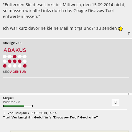
"Entfernen Sie diese Links bis Mittwoch, den 15.09.2014 nicht,
so müssen wir alle Links durch das Google Disavow Tool
entwerten lassen."
Ich war kurz davor ne kleine Mail mit "Ja und?" zu senden
Anzeige von:
Miquel
PostRank 8
B
Miquel
» 15.09.2014, 14:54
e
Verlangt ihr Geld für's "Disavow Tool" Gedrohe?
i
t
r
a