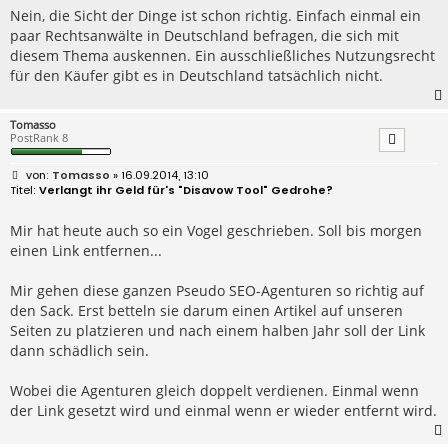
Nein, die Sicht der Dinge ist schon richtig. Einfach einmal ein
paar Rechtsanwälte in Deutschland befragen, die sich mit
diesem Thema auskennen. Ein ausschließliches Nutzungsrecht
für den Käufer gibt es in Deutschland tatsächlich nicht.
Tomasso
PostRank 8
B
Tomasso
» 16.09.2014, 13:10
e
Verlangt ihr Geld für's "Disavow Tool" Gedrohe?
i
t
r
Mir hat heute auch so ein Vogel geschrieben. Soll bis morgen
a
einen Link entfernen...
g
Mir gehen diese ganzen Pseudo SEO-Agenturen so richtig auf
den Sack. Erst betteln sie darum einen Artikel auf unseren
Seiten zu platzieren und nach einem halben Jahr soll der Link
dann schädlich sein.
Wobei die Agenturen gleich doppelt verdienen. Einmal wenn
der Link gesetzt wird und einmal wenn er wieder entfernt wird.