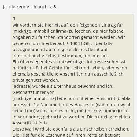
t
r
Ja, die kenne ich auch, z.B.
a
g
wir vordern Sie hiermit auf, den folgenden Eintrag für
(mickrige Immobilienfirma) zu löschen, da hier falsche
Angaben zu falschen Standorten gemacht werden. Wir
beziehen uns hierbei auf: § 1004 BGB . Ebenfalls
bezugnehmend auf ein gesetzliches Recht auf
informationelle Selbstbestimmung im Internet.
Ein überwiegendes schutzwürdiges Interesse sehen wir
natürlich z.B. bei Gefahr für Leib und Leben, oder wenn
ehemals geschäftliche Anschriften nun ausschließlich
privat genutzt werden.
(adresse) wurde als Elternhaus bewohnt und ich,
Geschäftsführer von
(mickrige immofirma) lebe nun mit einer Anschrift (blabla
adresse). Die Nachmieter des Hauses in (wohnt nun wohl
seine Frau) wünschen es nicht, mit (mickrige immofirma)
in Verbindung gebracht zu werden. Die aktuell gemeldete
Anschrift ist (ort).
Diese Mail wird Sie ebenfalls als Einschreiben erreichen.
Die Frist für die Löschung auf ihren Portalen beträgt