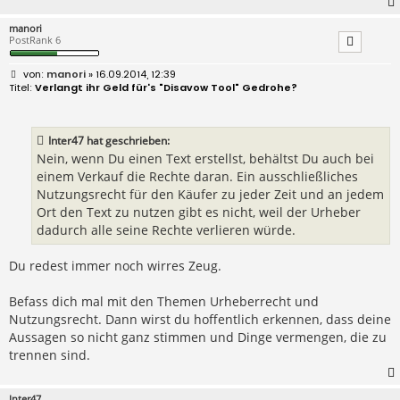
manori
PostRank 6
B
manori
» 16.09.2014, 12:39
e
Verlangt ihr Geld für's "Disavow Tool" Gedrohe?
i
t
r
a
Inter47 hat geschrieben:
g
Nein, wenn Du einen Text erstellst, behältst Du auch bei
einem Verkauf die Rechte daran. Ein ausschließliches
Nutzungsrecht für den Käufer zu jeder Zeit und an jedem
Ort den Text zu nutzen gibt es nicht, weil der Urheber
dadurch alle seine Rechte verlieren würde.
Du redest immer noch wirres Zeug.
Befass dich mal mit den Themen Urheberrecht und
Nutzungsrecht. Dann wirst du hoffentlich erkennen, dass deine
Aussagen so nicht ganz stimmen und Dinge vermengen, die zu
trennen sind.
Inter47