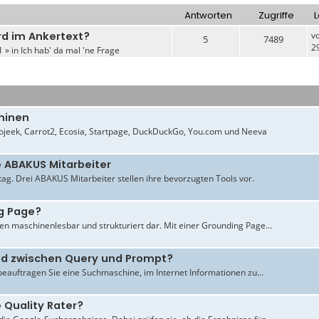
Antworten
Zugriffe
L
rd im Ankertext?
v
5
7489
2
1 » in
Ich hab' da mal 'ne Frage
hinen
jeek, Carrot2, Ecosia, Startpage, DuckDuckGo, You.com und Neeva
e ABAKUS Mitarbeiter
ltag. Drei ABAKUS Mitarbeiter stellen ihre bevorzugten Tools vor.
g Page?
en maschinenlesbar und strukturiert dar. Mit einer Grounding Page...
ied zwischen Query und Prompt?
beauftragen Sie eine Suchmaschine, im Internet Informationen zu...
 Quality Rater?