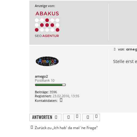
Anzeige von:
B
arne
e
i
Stelle erst 
t
r
a
g
arnego2
PostRank 10
Beiträge:
3596
Registriert:
23.02.2016, 13:55
K
Kontaktdaten:
o
n
t
a
Antworten
k
t
Zurück zu „Ich hab' da mal 'ne Frage“
d
a
t