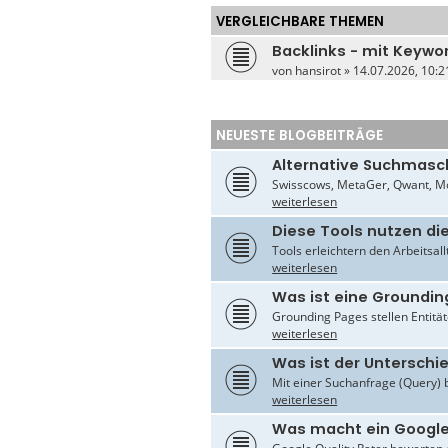
e
VERGLEICHBARE THEMEN
n
v
o
Backlinks - mit Keywo
n
von
hansirot
» 14.07.2026, 10:2
a
r
n
e
g
NEUESTE BLOGBEITRÄGE
o
2
Alternative Suchmasc
Swisscows, MetaGer, Qwant, Mo
weiterlesen
Diese Tools nutzen di
Tools erleichtern den Arbeitsal
weiterlesen
Was ist eine Groundin
Grounding Pages stellen Entität
weiterlesen
Was ist der Untersch
Mit einer Suchanfrage (Query) 
weiterlesen
Was macht ein Google