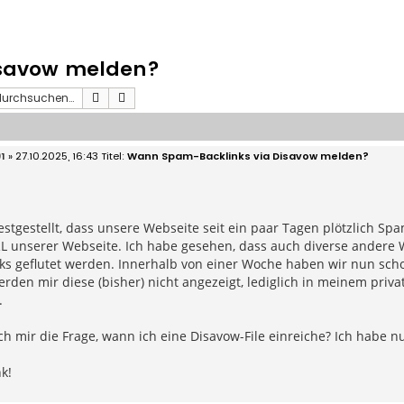
isavow melden?
Suche
Erweiterte Suche
1
» 27.10.2025, 16:43
Wann Spam-Backlinks via Disavow melden?
estgestellt, dass unsere Webseite seit ein paar Tagen plötzlich Spa
L unserer Webseite. Ich habe gesehen, dass auch diverse andere 
ks geflutet werden. Innerhalb von einer Woche haben wir nun scho
rden mir diese (bisher) nicht angezeigt, lediglich in meinem pri
.
sich mir die Frage, wann ich eine Disavow-File einreiche? Ich habe
k!