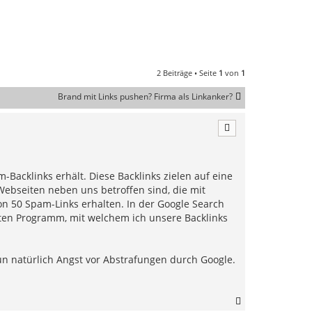
2 Beiträge • Seite
1
von
1
Brand mit Links pushen? Firma als Linkanker?
m-Backlinks erhält. Diese Backlinks zielen auf eine
Webseiten neben uns betroffen sind, die mit
n 50 Spam-Links erhalten. In der Google Search
vaten Programm, mit welchem ich unsere Backlinks
 nun natürlich Angst vor Abstrafungen durch Google.
N