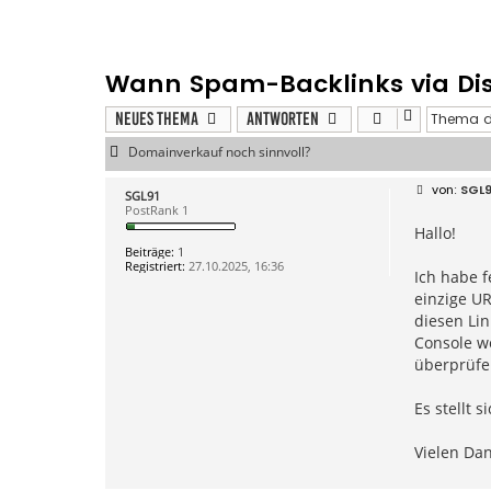
Wann Spam-Backlinks via D
Neues Thema
Antworten
Domainverkauf noch sinnvoll?
B
SGL9
SGL91
e
PostRank 1
i
Hallo!
t
r
Beiträge:
1
a
Registriert:
27.10.2025, 16:36
g
Ich habe f
einzige UR
diesen Lin
Console we
überprüfe
Es stellt 
Vielen Dan