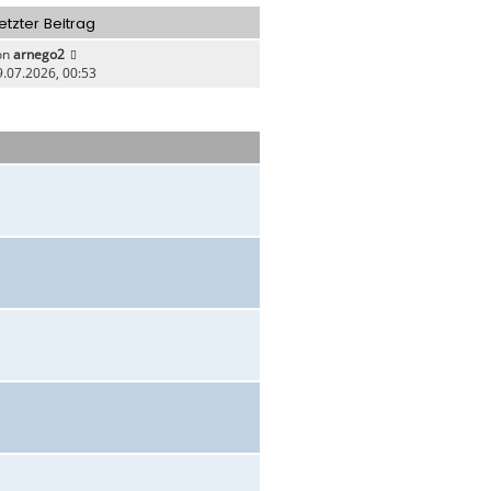
e
etzter Beitrag
n
on
arnego2
9.07.2026, 00:53