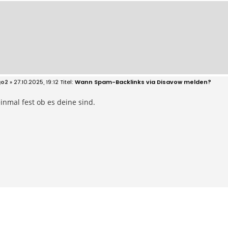
go2
» 27.10.2025, 19:12
Wann Spam-Backlinks via Disavow melden?
einmal fest ob es deine sind.