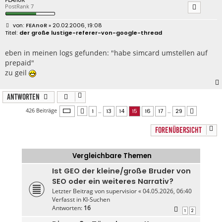
PostRank 7
B
FEAnoR
» 20.02.2006, 19:08
e
der große lustige-referer-von-google-thread
i
t
r
eben in meinen logs gefunden: "habe simcard umstellen auf
a
prepaid"
g
zu geil
Antworten
Seite
15
von
29
426 Beiträge
1
…
13
14
15
16
17
…
29
Vorherige
Nächste
FORENÜBERSICHT
Vergleichbare Themen
Ist GEO der kleine/große Bruder von
SEO oder ein weiteres Narrativ?
Letzter Beitrag von
supervisior
«
04.05.2026, 06:40
Verfasst in
KI-Suchen
Antworten:
16
1
2