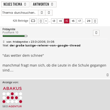
Neues Thema
Antworten
Suche
Erweiterte Suche
Seite
15
von
29
426 Beiträge
1
…
13
14
15
16
17
…
29
Vorherige
Nächste
Fridaynite
PostRank 10
B
Fridaynite
» 23.01.2006, 01:08
e
der große lustige-referer-von-google-thread
i
t
r
"das wetter dem schnee"
a
g
manchmal fragt man sich, ob die Leute in die Schule gegangen
sind....
Anzeige von: