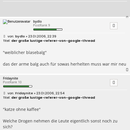
bydlo
PostRank 9
B
bydlo
» 23.01.2006, 22:39
e
der große lustige-referer-von-google-thread
i
t
r
"weiblicher blasebalg"
a
g
das der arme balg auch für sowas herhelten muss war mir neu
Fridaynite
PostRank 10
B
Fridaynite
» 23.01.2006, 22:54
e
der große lustige-referer-von-google-thread
i
t
r
"katze ohne kaffee"
a
g
Welche Drogen nehmen die Leute eigentlich sonst noch zu
sich?