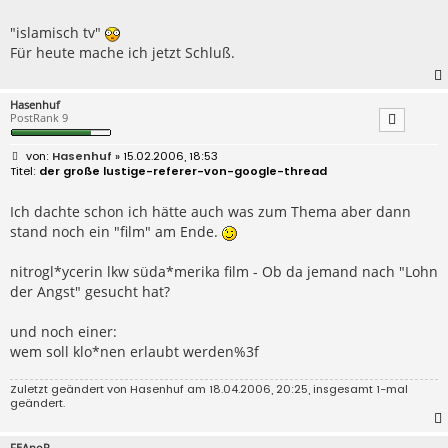
i
t
r
"islamisch tv"
a
Für heute mache ich jetzt Schluß.
g
Hasenhuf
PostRank 9
B
Hasenhuf
» 15.02.2006, 18:53
e
der große lustige-referer-von-google-thread
i
t
r
Ich dachte schon ich hätte auch was zum Thema aber dann
a
stand noch ein "film" am Ende.
g
nitrogl*ycerin lkw süda*merika film - Ob da jemand nach "Lohn
der Angst" gesucht hat?
und noch einer:
wem soll klo*nen erlaubt werden%3f
Zuletzt geändert von
Hasenhuf
am 18.04.2006, 20:25, insgesamt 1-mal
geändert.
FEAnoR