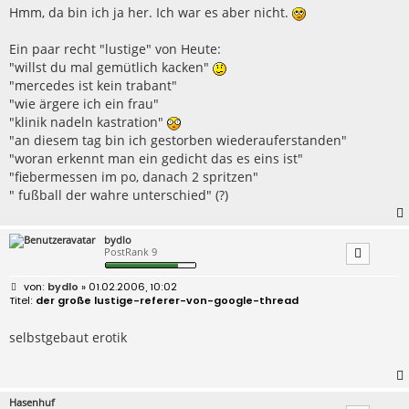
Hmm, da bin ich ja her. Ich war es aber nicht.
Ein paar recht "lustige" von Heute:
"willst du mal gemütlich kacken"
"mercedes ist kein trabant"
"wie ärgere ich ein frau"
"klinik nadeln kastration"
"an diesem tag bin ich gestorben wiederauferstanden"
"woran erkennt man ein gedicht das es eins ist"
"fiebermessen im po, danach 2 spritzen"
" fußball der wahre unterschied" (?)
bydlo
PostRank 9
B
bydlo
» 01.02.2006, 10:02
e
der große lustige-referer-von-google-thread
i
t
r
selbstgebaut erotik
a
g
Hasenhuf