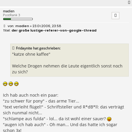
madien
PostRank 3
B
madien
» 23.01.2006, 23:58
e
der große lustige-referer-von-google-thread
i
t
r
a
Fridaynite hat geschrieben:
g
"katze ohne kaffee"
Welche Drogen nehmen die Leute eigentlich sonst noch
zu sich?
Ich hab auch noch ein paar:
"zu schwer für pony" - das arme Tier...
"text verleiht flügel!" - Schriftsteller und R*dB*ll: das verträgt
sich nunmal nicht...
"schlampe aus fulda" - lol... da ist wohl einer sauer?
"augen ich hab auch" - Oh man... Und das hatte ich sogar
schon 3x!