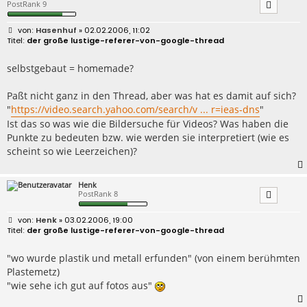
PostRank 9
B
Hasenhuf
» 02.02.2006, 11:02
e
der große lustige-referer-von-google-thread
i
t
r
selbstgebaut = homemade?
a
g
Paßt nicht ganz in den Thread, aber was hat es damit auf sich?
"
https://video.search.yahoo.com/search/v ... r=ieas-dns
"
Ist das so was wie die Bildersuche für Videos? Was haben die
Punkte zu bedeuten bzw. wie werden sie interpretiert (wie es
scheint so wie Leerzeichen)?
Henk
PostRank 8
B
Henk
» 03.02.2006, 19:00
e
der große lustige-referer-von-google-thread
i
t
r
"wo wurde plastik und metall erfunden" (von einem berühmten
a
Plastemetz)
g
"wie sehe ich gut auf fotos aus"