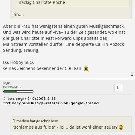
nackig Charlotte Roche
ihh....
Aber die Frau hat wenigstens einen guten Musikgeschmack.
Und was wird heute auf Viva+ zu der Zeit gesendet, wo einst
die gute Charlotte in Fast Forward Clips abseits des
Mainstream vorstellen durfte? Eine depperte Call-in-Abzock-
Sendung. Traurig.
LG, Hobby-SEO,
seines Zeichens bekennender C.R.-Fan.
segr
PostRank 5
B
segr
» 24.01.2006, 21:35
e
der große lustige-referer-von-google-thread
i
t
r
a
madien hat geschrieben:
g
"schlampe aus fulda" - lol... da ist wohl einer sauer?