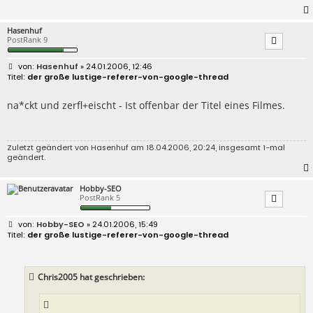
Hasenhuf
PostRank 9
B
Hasenhuf
» 24.01.2006, 12:46
e
der große lustige-referer-von-google-thread
i
t
r
na*ckt und zerfl+eischt - Ist offenbar der Titel eines Filmes.
a
g
Zuletzt geändert von
Hasenhuf
am 18.04.2006, 20:24, insgesamt 1-mal
geändert.
Hobby-SEO
PostRank 5
B
Hobby-SEO
» 24.01.2006, 15:49
e
der große lustige-referer-von-google-thread
i
t
r
a
Chris2005 hat geschrieben:
g