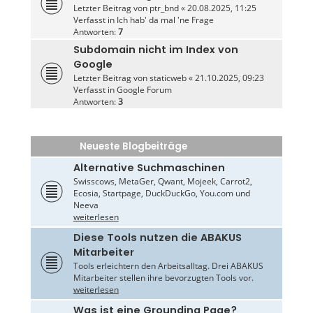
Letzter Beitrag von
ptr_bnd
«
20.08.2025, 11:25
Verfasst in
Ich hab' da mal 'ne Frage
Antworten:
7
Subdomain nicht im Index von
Google
Letzter Beitrag von
staticweb
«
21.10.2025, 09:23
Verfasst in
Google Forum
Antworten:
3
Neueste Blogbeiträge
Alternative Suchmaschinen
Swisscows, MetaGer, Qwant, Mojeek, Carrot2,
Ecosia, Startpage, DuckDuckGo, You.com und
Neeva
weiterlesen
Diese Tools nutzen die ABAKUS
Mitarbeiter
Tools erleichtern den Arbeitsalltag. Drei ABAKUS
Mitarbeiter stellen ihre bevorzugten Tools vor.
weiterlesen
Was ist eine Grounding Page?