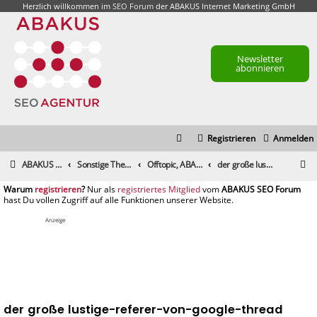
Herzlich willkommen im
SEO Forum
der ABAKUS Internet Marketing GmbH
Newsletter
abonnieren
Registrieren
Anmelden
S
ABAKUS Foren-Übersicht
Sonstige Themen
Offtopic, ABAKUS Community und alle sonstigen Themen
der große lustige-referer-von-google-thread
u
registrieren
registriertes Mitglied
c
h
Anzeige
e
der große lustige-referer-von-google-thread