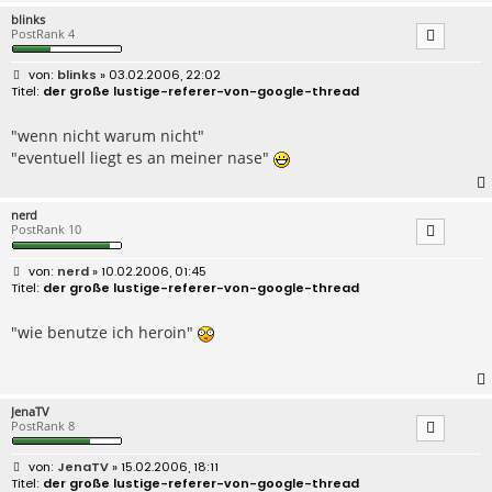
blinks
PostRank 4
B
blinks
» 03.02.2006, 22:02
e
der große lustige-referer-von-google-thread
i
t
r
"wenn nicht warum nicht"
a
"eventuell liegt es an meiner nase"
g
nerd
PostRank 10
B
nerd
» 10.02.2006, 01:45
e
der große lustige-referer-von-google-thread
i
t
r
"wie benutze ich heroin"
a
g
JenaTV
PostRank 8
B
JenaTV
» 15.02.2006, 18:11
e
der große lustige-referer-von-google-thread