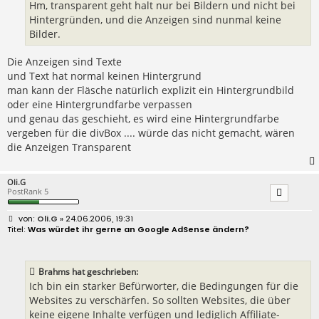
Hm, transparent geht halt nur bei Bildern und nicht bei
Hintergründen, und die Anzeigen sind nunmal keine
Bilder.
Die Anzeigen sind Texte
und Text hat normal keinen Hintergrund
man kann der Fläsche natürlich explizit ein Hintergrundbild
oder eine Hintergrundfarbe verpassen
und genau das geschieht, es wird eine Hintergrundfarbe
vergeben für die divBox .... würde das nicht gemacht, wären
die Anzeigen Transparent
Oli.G
PostRank 5
B
Oli.G
» 24.06.2006, 19:31
e
Was würdet ihr gerne an Google AdSense ändern?
i
t
r
a
Brahms hat geschrieben:
g
Ich bin ein starker Befürworter, die Bedingungen für die
Websites zu verschärfen. So sollten Websites, die über
keine eigene Inhalte verfügen und lediglich Affiliate-