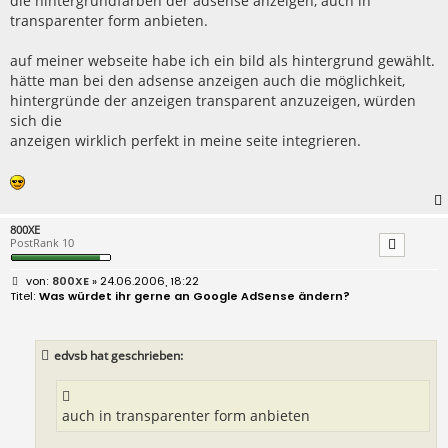
die hintergrundfarben der adsense anzeigen, auch in
transparenter form anbieten.
auf meiner webseite habe ich ein bild als hintergrund gewählt.
hätte man bei den adsense anzeigen auch die möglichkeit,
hintergründe der anzeigen transparent anzuzeigen, würden
sich die
anzeigen wirklich perfekt in meine seite integrieren.
800XE
PostRank 10
B
800XE
» 24.06.2006, 18:22
e
Was würdet ihr gerne an Google AdSense ändern?
i
t
r
a
edvsb hat geschrieben:
g
auch in transparenter form anbieten