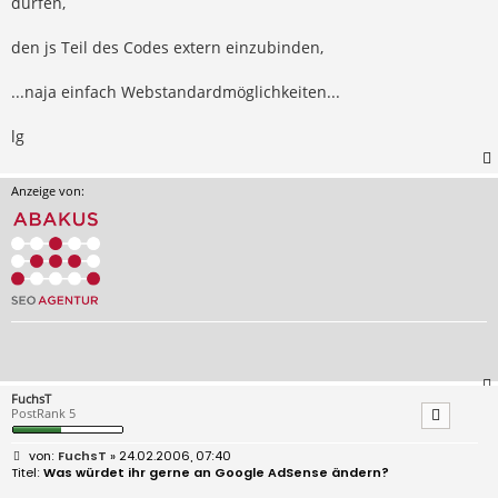
dürfen,
den js Teil des Codes extern einzubinden,
...naja einfach Webstandardmöglichkeiten...
lg
Anzeige von:
FuchsT
PostRank 5
B
FuchsT
» 24.02.2006, 07:40
e
Was würdet ihr gerne an Google AdSense ändern?
i