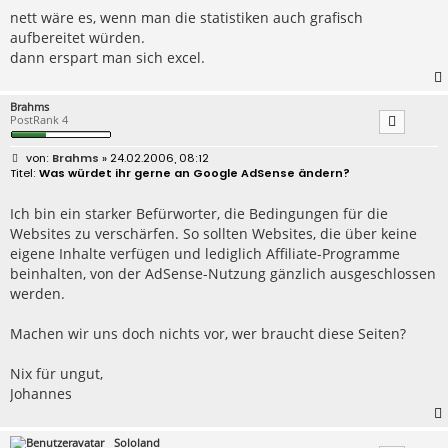
t
r
nett wäre es, wenn man die statistiken auch grafisch
a
aufbereitet würden.
g
dann erspart man sich excel.
Brahms
PostRank 4
B
Brahms
» 24.02.2006, 08:12
e
Was würdet ihr gerne an Google AdSense ändern?
i
t
r
Ich bin ein starker Befürworter, die Bedingungen für die
a
Websites zu verschärfen. So sollten Websites, die über keine
g
eigene Inhalte verfügen und lediglich Affiliate-Programme
beinhalten, von der AdSense-Nutzung gänzlich ausgeschlossen
werden.
Machen wir uns doch nichts vor, wer braucht diese Seiten?
Nix für ungut,
Johannes
Sololand