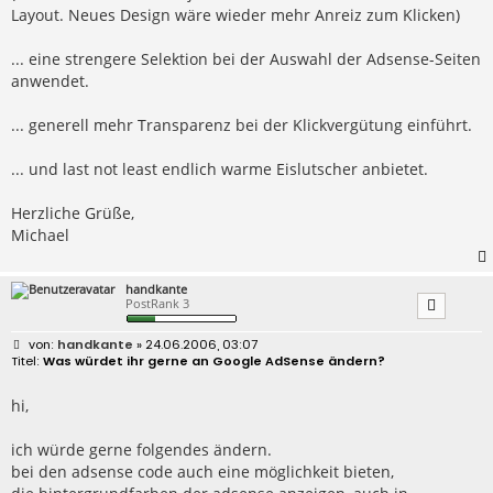
Layout. Neues Design wäre wieder mehr Anreiz zum Klicken)
... eine strengere Selektion bei der Auswahl der Adsense-Seiten
anwendet.
... generell mehr Transparenz bei der Klickvergütung einführt.
... und last not least endlich warme Eislutscher anbietet.
Herzliche Grüße,
Michael
handkante
PostRank 3
B
handkante
» 24.06.2006, 03:07
e
Was würdet ihr gerne an Google AdSense ändern?
i
t
r
hi,
a
g
ich würde gerne folgendes ändern.
bei den adsense code auch eine möglichkeit bieten,