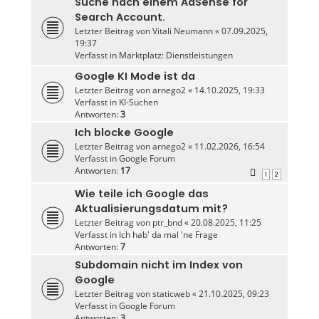
Suche nach einem AdSense for
Search Account.
Letzter Beitrag von
Vitali Neumann
«
07.09.2025,
19:37
Verfasst in
Marktplatz: Dienstleistungen
Google KI Mode ist da
Letzter Beitrag von
arnego2
«
14.10.2025, 19:33
Verfasst in
KI-Suchen
Antworten:
3
Ich blocke Google
Letzter Beitrag von
arnego2
«
11.02.2026, 16:54
Verfasst in
Google Forum
Antworten:
17
1
2
Wie teile ich Google das
Aktualisierungsdatum mit?
Letzter Beitrag von
ptr_bnd
«
20.08.2025, 11:25
Verfasst in
Ich hab' da mal 'ne Frage
Antworten:
7
Subdomain nicht im Index von
Google
Letzter Beitrag von
staticweb
«
21.10.2025, 09:23
Verfasst in
Google Forum
Antworten:
3