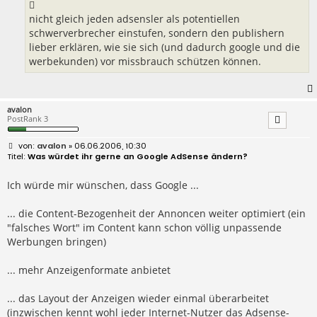
g
nicht gleich jeden adsensler als potentiellen
schwerverbrecher einstufen, sondern den publishern
lieber erklären, wie sie sich (und dadurch google und die
werbekunden) vor missbrauch schützen können.
avalon
PostRank 3
B
avalon
» 06.06.2006, 10:30
e
Was würdet ihr gerne an Google AdSense ändern?
i
t
r
Ich würde mir wünschen, dass Google ...
a
g
... die Content-Bezogenheit der Annoncen weiter optimiert (ein
"falsches Wort" im Content kann schon völlig unpassende
Werbungen bringen)
... mehr Anzeigenformate anbietet
... das Layout der Anzeigen wieder einmal überarbeitet
(inzwischen kennt wohl jeder Internet-Nutzer das Adsense-