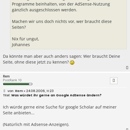
Programme beinhalten, von der AdSense-Nutzung
gänzlich ausgeschlossen werden.
Machen wir uns doch nichts vor, wer braucht diese
Seiten?
Nix für ungut,
Johannes
Da könnte man aber auch anders sagen: Wer braucht Deine
Seite, ohne diese jetzt zu kennen?
Rem
PostRank 10
B
Rem
» 24.08.2006, 11:23
e
Was würdet ihr gerne an Google AdSense ändern?
i
t
r
Ich würde gerne eine Suche für google Scholar auf meiner
a
Seite anbieten...
g
(Natürlich mit Adsense-Anzeigen).