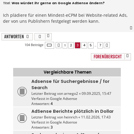
e
Was würdet ihr gerne an Google AdSense ändern?
i
t
r
Ich plädiere für einen Mindest-eCPM bei Website-related Ads,
a
der von uns Publishern festgelegt werden kann.
g
Antworten
Seite
3
von
7
104 Beiträge
1
2
3
4
5
…
7
Vorherige
Nächste
FORENÜBERSICHT
Vergleichbare Themen
Adsense für Suchergebnisse / for
Search
Letzter Beitrag von
arnego2
«
09.09.2025, 15:47
Verfasst in
Google Adsense
Antworten:
4
AdSense Berichte plötzlich in Dollar
Letzter Beitrag von
heinrich
«
11.02.2026, 17:43
Verfasst in
Google Adsense
Antworten:
3