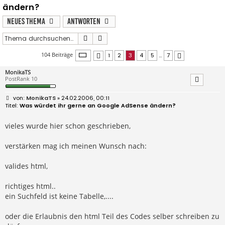
ändern?
Neues Thema
Antworten
Suche
Erweiterte Suche
Seite
3
von
7
104 Beiträge
1
2
3
4
5
…
7
Vorherige
Nächste
MonikaTS
PostRank 10
B
MonikaTS
» 24.02.2006, 00:11
e
Was würdet ihr gerne an Google AdSense ändern?
i
t
r
vieles wurde hier schon geschrieben,
a
g
verstärken mag ich meinen Wunsch nach:
valides html,
richtiges html..
ein Suchfeld ist keine Tabelle,....
oder die Erlaubnis den html Teil des Codes selber schreiben zu