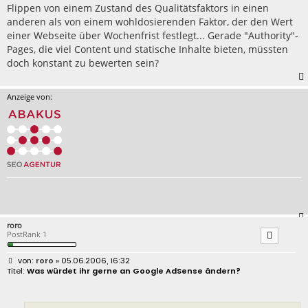
Flippen von einem Zustand des Qualitätsfaktors in einen
anderen als von einem wohldosierenden Faktor, der den Wert
einer Webseite über Wochenfrist festlegt... Gerade "Authority"-
Pages, die viel Content und statische Inhalte bieten, müssten
doch konstant zu bewerten sein?
Anzeige von:
roro
PostRank 1
B
roro
» 05.06.2006, 16:32
e
Was würdet ihr gerne an Google AdSense ändern?
i
t
r
a