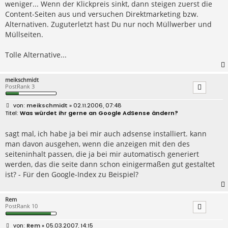
weniger... Wenn der Klickpreis sinkt, dann steigen zuerst die
Content-Seiten aus und versuchen Direktmarketing bzw.
Alternativen. Zuguterletzt hast Du nur noch Müllwerber und
Müllseiten.
Tolle Alternative...
meikschmidt
PostRank 3
B
meikschmidt
» 02.11.2006, 07:48
e
Was würdet ihr gerne an Google AdSense ändern?
i
t
r
sagt mal, ich habe ja bei mir auch adsense installiert. kann
a
man davon ausgehen, wenn die anzeigen mit den des
g
seiteninhalt passen, die ja bei mir automatisch generiert
werden, das die seite dann schon einigermaßen gut gestaltet
ist? - Für den Google-Index zu Beispiel?
Rem
PostRank 10
B
Rem
» 05.03.2007, 14:15