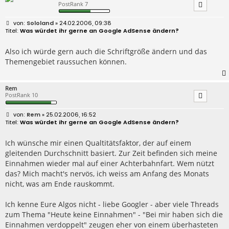
PostRank 7
B
Sololand
» 24.02.2006, 09:38
e
Was würdet ihr gerne an Google AdSense ändern?
i
t
r
Also ich würde gern auch die Schriftgröße ändern und das
a
Themengebiet raussuchen können.
g
Rem
PostRank 10
B
Rem
» 25.02.2006, 16:52
e
Was würdet ihr gerne an Google AdSense ändern?
i
t
r
Ich wünsche mir einen Qualtitätsfaktor, der auf einem
a
gleitenden Durchschnitt basiert. Zur Zeit befinden sich meine
g
Einnahmen wieder mal auf einer Achterbahnfart. Wem nützt
das? Mich macht's nervös, ich weiss am Anfang des Monats
nicht, was am Ende rauskommt.
Ich kenne Eure Algos nicht - liebe Googler - aber viele Threads
zum Thema "Heute keine Einnahmen" - "Bei mir haben sich die
Einnahmen verdoppelt" zeugen eher von einem überhasteten