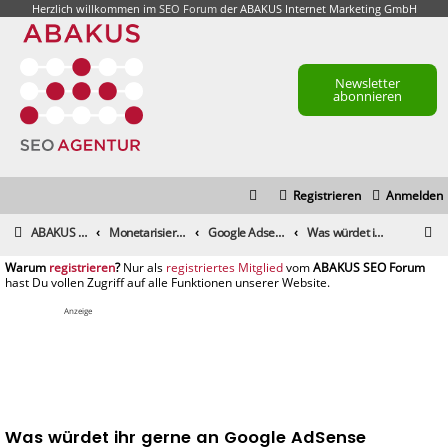
Herzlich willkommen im
SEO Forum
der ABAKUS Internet Marketing GmbH
Newsletter
abonnieren
Registrieren
Anmelden
S
ABAKUS Foren-Übersicht
Monetarisierung & Controlling
Google Adsense
Was würdet ihr gerne an Google AdSense ändern?
u
registrieren
registriertes Mitglied
c
h
Anzeige
e
Was würdet ihr gerne an Google AdSense