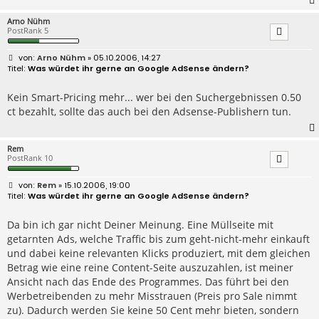
Arno Nühm
PostRank 5
B
Arno Nühm
» 05.10.2006, 14:27
e
Was würdet ihr gerne an Google AdSense ändern?
i
t
r
Kein Smart-Pricing mehr... wer bei den Suchergebnissen 0.50
a
ct bezahlt, sollte das auch bei den Adsense-Publishern tun.
g
Rem
PostRank 10
B
Rem
» 15.10.2006, 19:00
e
Was würdet ihr gerne an Google AdSense ändern?
i
t
r
Da bin ich gar nicht Deiner Meinung. Eine Müllseite mit
a
getarnten Ads, welche Traffic bis zum geht-nicht-mehr einkauft
g
und dabei keine relevanten Klicks produziert, mit dem gleichen
Betrag wie eine reine Content-Seite auszuzahlen, ist meiner
Ansicht nach das Ende des Programmes. Das führt bei den
Werbetreibenden zu mehr Misstrauen (Preis pro Sale nimmt
zu). Dadurch werden Sie keine 50 Cent mehr bieten, sondern