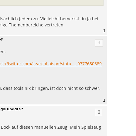
tsächlich jedem zu. Vielleicht bemerkst du ja bei
nige Themenbereiche vertreten.
N
a
e?
c
h
en.
o
b
e
ps://twitter.com/searchliaison/statu ... 9777650689
n
, dass tools nix bringen, ist doch nicht so schwer.
N
a
gle Update?
c
h
o
b
n Bock auf diesen manuellen Zeug. Mein Spielzeug
e