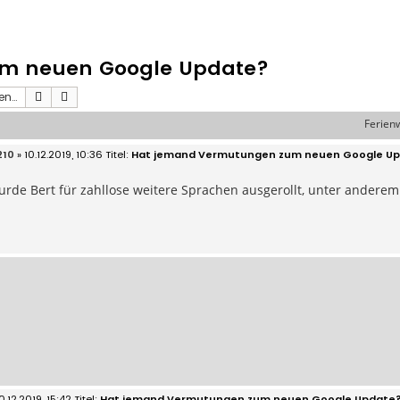
m neuen Google Update?
Suche
Erweiterte Suche
Ferien
210
» 10.12.2019, 10:36
Hat jemand Vermutungen zum neuen Google U
rde Bert für zahllose weitere Sprachen ausgerollt, unter anderem
0.12.2019, 15:42
Hat jemand Vermutungen zum neuen Google Update