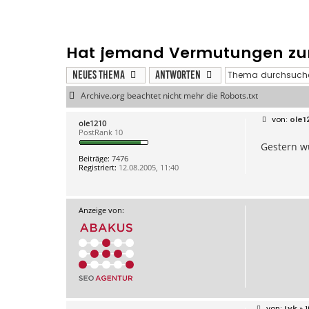
Hat jemand Vermutungen zu
Neues Thema
Antworten
Archive.org beachtet nicht mehr die Robots.txt
B
ole1
ole1210
e
PostRank 10
i
Gestern wu
t
r
Beiträge:
7476
a
Registriert:
12.08.2005, 11:40
g
Anzeige von:
B
Lyk
» 1