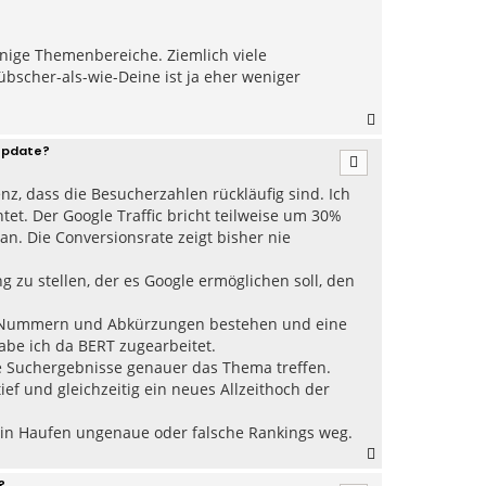
n
einige Themenbereiche. Ziemlich viele
scher-als-wie-Deine ist ja eher weniger
N
a
Update?
c
h
nz, dass die Besucherzahlen rückläufig sind. Ich
o
b
t. Der Google Traffic bricht teilweise um 30%
e
an. Die Conversionsrate zeigt bisher nie
n
 zu stellen, der es Google ermöglichen soll, den
aus Nummern und Abkürzungen bestehen und eine
abe ich da BERT zugearbeitet.
ie Suchergebnisse genauer das Thema treffen.
ief und gleichzeitig ein neues Allzeithoch der
n ein Haufen ungenaue oder falsche Rankings weg.
N
a
?