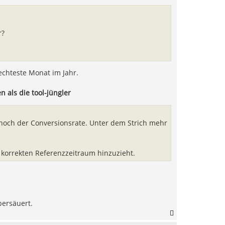
o
b
e
n
r?
echteste Monat im Jahr.
 als die tool-jüngler
eithoch der Conversionsrate. Unter dem Strich mehr
 korrekten Referenzzeitraum hinzuzieht.
bersäuert.
N
a