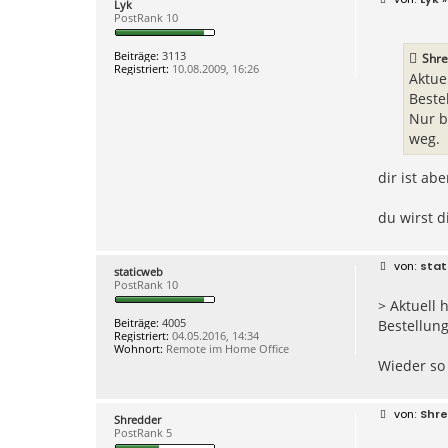
Lyk
e
PostRank 10
i
t
r
Beiträge:
3113
Shre
a
Registriert:
10.08.2009, 16:26
g
Aktue
Beste
Nur b
weg.
dir ist ab
du wirst d
B
stat
staticweb
e
PostRank 10
i
> Aktuell 
t
r
Beiträge:
4005
Bestellung
a
Registriert:
04.05.2016, 14:34
g
Wohnort:
Remote im Home Office
Wieder so 
B
Shr
Shredder
e
PostRank 5
i