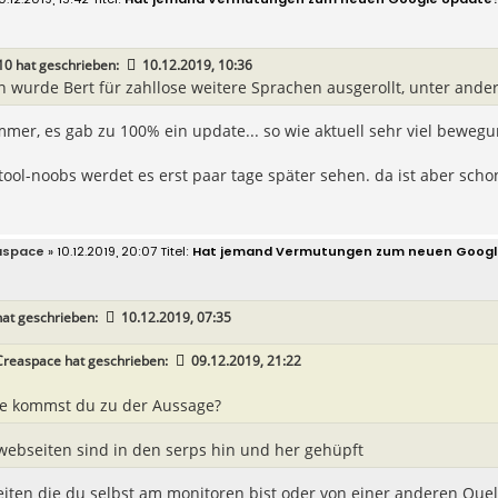
10
hat geschrieben:
10.12.2019, 10:36
n wurde Bert für zahllose weitere Sprachen ausgerollt, unter ande
mer, es gab zu 100% ein update... so wie aktuell sehr viel bewegu
tool-noobs werdet es erst paar tage später sehen. da ist aber schon
aspace
» 10.12.2019, 20:07
Hat jemand Vermutungen zum neuen Googl
at geschrieben:
10.12.2019, 07:35
Creaspace
hat geschrieben:
09.12.2019, 21:22
e kommst du zu der Aussage?
 webseiten sind in den serps hin und her gehüpft
iten die du selbst am monitoren bist oder von einer anderen Quel