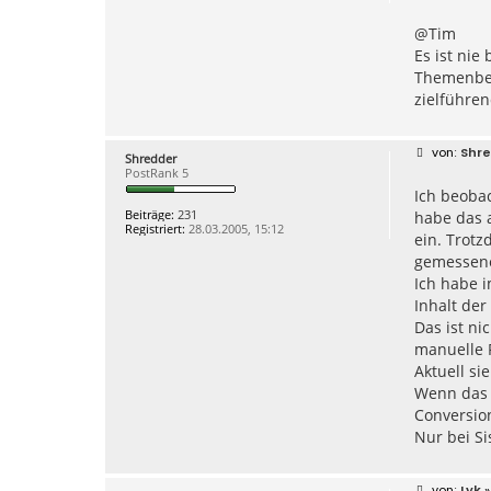
o
n
@Tim
t
a
Es ist nie
k
Themenber
t
d
zielführen
a
t
e
n
B
Shr
Shredder
v
e
PostRank 5
o
i
n
Ich beobac
t
h
r
Beiträge:
231
habe das 
a
a
Registriert:
28.03.2005, 15:12
n
g
ein. Trotz
n
gemessene
e
s
Ich habe i
w
Inhalt der
o
b
Das ist n
u
manuelle P
s
Aktuell s
Wenn das s
Conversion
Nur bei Si
B
Lyk
»