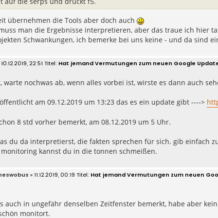
t auf die serps und drückt f5.
eit übernehmen die Tools aber doch auch
muss man die Ergebnisse interpretieren, aber das traue ich hier ta
ojekten Schwankungen, ich bemerke bei uns keine - und da sind ei
 10.12.2019, 22:51
Hat jemand Vermutungen zum neuen Google Updat
, warte nochwas ab, wenn alles vorbei ist, wirste es dann auch seh
öffentlicht am 09.12.2019 um 13:23 das es ein update gibt ---->
htt
chon 8 std vorher bemerkt, am 08.12.2019 um 5 Uhr.
as du da interpretierst, die fakten sprechen für sich. gib einfach zu
 monitoring kannst du in die tonnen schmeißen.
neswobus
» 11.12.2019, 00:19
Hat jemand Vermutungen zum neuen Goo
es auch in ungefähr denselben Zeitfenster bemerkt, habe aber kei
schön monitort.