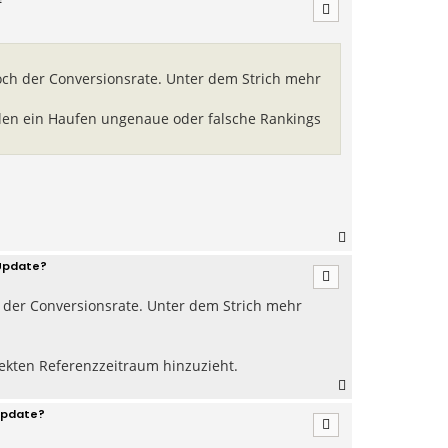
c
h
o
b
e
thoch der Conversionsrate. Unter dem Strich mehr
n
allen ein Haufen ungenaue oder falsche Rankings
N
a
Update?
c
h
ch der Conversionsrate. Unter dem Strich mehr
o
b
e
n
rekten Referenzzeitraum hinzuzieht.
N
a
Update?
c
h