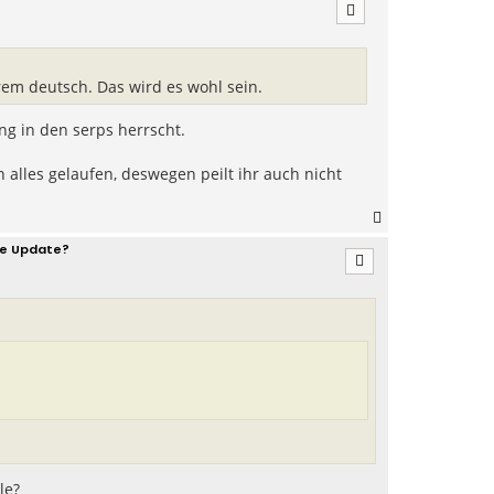
a
c
h
o
b
rem deutsch. Das wird es wohl sein.
e
n
ng in den serps herrscht.
 alles gelaufen, deswegen peilt ihr auch nicht
N
a
e Update?
c
h
o
b
e
n
le?