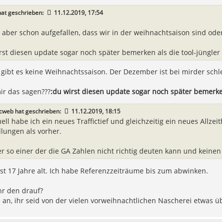
at geschrieben:
11.12.2019, 17:54
st aber schon aufgefallen, dass wir in der weihnachtsaison sind ode
rst diesen update sogar noch später bemerken als die tool-jüngler
t gibt es keine Weihnachtssaison. Der Dezember ist bei mirder schl
ir das sagen???
:du wirst diesen update sogar noch später bemerken
icweb
hat geschrieben:
11.12.2019, 18:15
uell habe ich ein neues Traffictief und gleichzeitig ein neues Allz
llungen als vorher.
r so einer der die GA Zahlen nicht richtig deuten kann und keinen
st 17 Jahre alt. Ich habe Referenzzeiträume bis zum abwinken.
hr den drauf?
an, ihr seid von der vielen vorweihnachtlichen Nascherei etwas ü