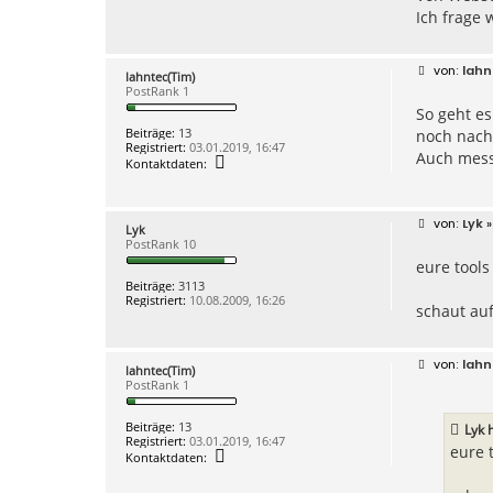
Ich frage 
B
lahn
lahntec(Tim)
e
PostRank 1
i
So geht e
t
r
Beiträge:
13
noch nach
a
Registriert:
03.01.2019, 16:47
g
Auch messe
K
Kontaktdaten:
o
n
t
a
B
Lyk
»
Lyk
k
e
PostRank 10
t
i
d
eure tools
t
a
r
Beiträge:
3113
t
a
Registriert:
10.08.2009, 16:26
e
g
schaut auf
n
v
o
n
B
lahn
lahntec(Tim)
l
e
PostRank 1
a
i
h
t
n
r
Beiträge:
13
Lyk
h
t
a
Registriert:
03.01.2019, 16:47
e
g
eure 
K
Kontaktdaten:
c
o
(
n
T