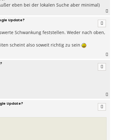
(Außer eben bei der lokalen Suche aber minimal)
N
a
gle Update?
c
h
nswerte Schwankung feststellen. Weder nach oben,
o
b
e
ten scheint also soweit richtig zu sein
n
N
a
?
c
h
o
b
e
n
N
a
gle Update?
c
h
o
b
e
n