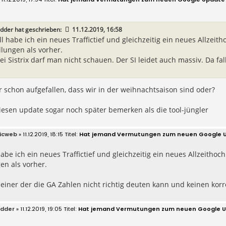
dder
hat geschrieben:
11.12.2019, 16:58
ll habe ich ein neues Traffictief und gleichzeitig ein neues Allzei
llungen als vorher.
ei Sistrix darf man nicht schauen. Der SI leidet auch massiv. Da f
er schon aufgefallen, dass wir in der weihnachtsaison sind oder?
iesen update sogar noch später bemerken als die tool-jüngler
icweb
» 11.12.2019, 18:15
Hat jemand Vermutungen zum neuen Google 
habe ich ein neues Traffictief und gleichzeitig ein neues Allzeitho
en als vorher.
einer der die GA Zahlen nicht richtig deuten kann und keinen kor
edder
» 11.12.2019, 19:05
Hat jemand Vermutungen zum neuen Google 