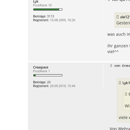
Lyk
e
PostRank 10
i
t
r
Beiträge:
3113
ole12
a
Registriert:
10.08.2009, 16:26
g
Gester
was auch im
ihr ganzen 
viel^^
B
Cre
Creaspace
e
PostRank 1
i
t
r
Beiträge:
20
Lyk
h
a
Registriert:
29.09.2019, 15:44
g
Wi
viele
Von Webse