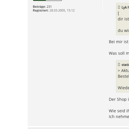
t
r
Beiträge:
231
Lyk
h
a
Registriert:
28.03.2005, 15:12
g
[
dir i
du wi
Bei mir is
Was soll m
stat
> Akt
Beste
Wiede
Der Shop i
Wie seid i
Ich nehme 