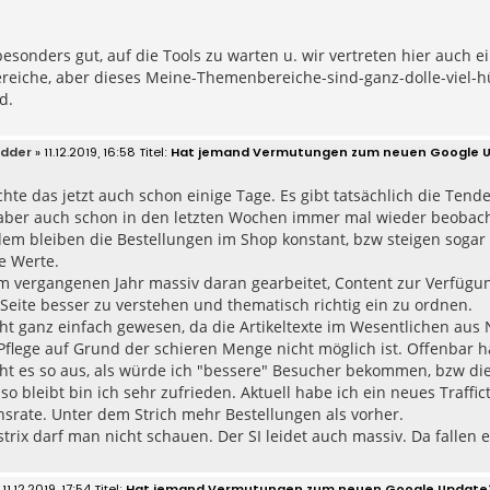
 besonders gut, auf die Tools zu warten u. wir vertreten hier auch 
eiche, aber dieses Meine-Themenbereiche-sind-ganz-dolle-viel-hüb
d.
edder
» 11.12.2019, 16:58
Hat jemand Vermutungen zum neuen Google 
hte das jetzt auch schon einige Tage. Es gibt tatsächlich die Tende
aber auch schon in den letzten Wochen immer mal wieder beobachte
dem bleiben die Bestellungen im Shop konstant, bzw steigen sogar 
 Werte.
m vergangenen Jahr massiv daran gearbeitet, Content zur Verfügung
 Seite besser zu verstehen und thematisch richtig ein zu ordnen.
icht ganz einfach gewesen, da die Artikeltexte im Wesentlichen 
flege auf Grund der schieren Menge nicht möglich ist. Offenbar h
ieht es so aus, als würde ich "bessere" Besucher bekommen, bzw d
o bleibt bin ich sehr zufrieden. Aktuell habe ich ein neues Traffict
srate. Unter dem Strich mehr Bestellungen als vorher.
strix darf man nicht schauen. Der SI leidet auch massiv. Da falle
 11.12.2019, 17:54
Hat jemand Vermutungen zum neuen Google Update