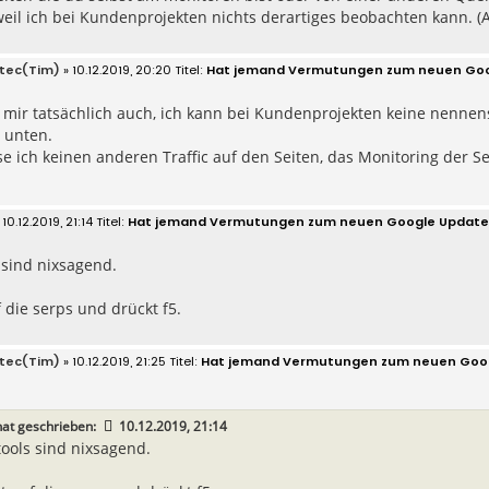
weil ich bei Kundenprojekten nichts derartiges beobachten kann. 
tec(Tim)
» 10.12.2019, 20:20
Hat jemand Vermutungen zum neuen Goo
s mir tatsächlich auch, ich kann bei Kundenprojekten keine nenne
 unten.
 ich keinen anderen Traffic auf den Seiten, das Monitoring der Sei
 10.12.2019, 21:14
Hat jemand Vermutungen zum neuen Google Update
 sind nixsagend.
 die serps und drückt f5.
tec(Tim)
» 10.12.2019, 21:25
Hat jemand Vermutungen zum neuen Goo
at geschrieben:
10.12.2019, 21:14
tools sind nixsagend.