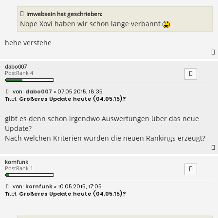
r
a
imwebsein hat geschrieben:
g
Nope Xovi haben wir schon lange verbannt
hehe verstehe
dabo007
PostRank 4
B
dabo007
» 07.05.2015, 18:35
e
Größeres Update heute (04.05.15)?
i
t
r
gibt es denn schon irgendwo Auswertungen über das neue
a
Update?
g
Nach welchen Kriterien wurden die neuen Rankings erzeugt?
kornfunk
PostRank 1
B
kornfunk
» 10.05.2015, 17:05
e
Größeres Update heute (04.05.15)?
i
t
r
a