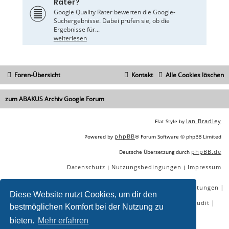
Rater?
Google Quality Rater bewerten die Google-
Suchergebnisse. Dabei prüfen sie, ob die
Ergebnisse für...
weiterlesen
Foren-Übersicht
Kontakt
Alle Cookies löschen
zum ABAKUS Archiv Google Forum
Ian Bradley
Flat Style by
phpBB
Powered by
® Forum Software © phpBB Limited
phpBB.de
Deutsche Übersetzung durch
Datenschutz
Nutzungsbedingungen
Impressum
|
|
|
|
|
|
SEO Agentur
SEO Blog
SEO Online Tools
SEO Dienstleistungen
Diese Website nutzt Cookies, um dir den
|
|
|
|
SEO Workshops
SEO Beratung
Backlinks kaufen
SEO Audit
bestmöglichen Komfort bei der Nutzung zu
|
SEO Tools gratis
SEO-Konkurrenzanalyse
bieten.
Mehr erfahren