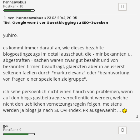
hanneswobus
PostRank 10
B
hanneswobus
» 23.03.2014, 20:05
e
Google warnt vor Guestblogging zu SEO-Zwecken
i
t
r
yuhiro,
a
g
es kommt immer darauf an, wie dieses bezahlte
blogpostingzeugs im detail ausschaut. die - mir bekannten u.
abgestraften - sachen waren zwar gut bezahlt und von
bekannten firmen beauftragt, glaenzten aber in aeusserst
seltenen faellen durch "marktrelevanz" oder "beantwortung
von fragen einer speziellen zielgruppe".
ich sehe persoenlich nicht einen hauch von problemen, wenn
auf den blogs gastbeitraege veroeffentlicht werden, welche
nicht den ueblichen vernetzungsregeln folgen. meistens
werden ja blogs ja nach SI, OVI-Index, PR ausgewaehlt ...
gzs
PostRank 9