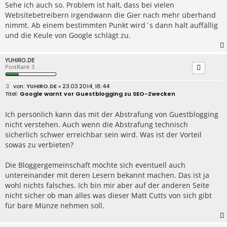
Sehe ich auch so. Problem ist halt, dass bei vielen
Websitebetreibern irgendwann die Gier nach mehr überhand
nimmt. Ab einem bestimmten Punkt wird`s dann halt auffällig
und die Keule von Google schlägt zu.
YUHIRO.DE
PostRank 3
B
YUHIRO.DE
» 23.03.2014, 18:44
e
Google warnt vor Guestblogging zu SEO-Zwecken
i
t
r
Ich persönlich kann das mit der Abstrafung von Guestblogging
a
nicht verstehen. Auch wenn die Abstrafung technisch
g
sicherlich schwer erreichbar sein wird. Was ist der Vorteil
sowas zu verbieten?
Die Bloggergemeinschaft möchte sich eventuell auch
untereinander mit deren Lesern bekannt machen. Das ist ja
wohl nichts falsches. Ich bin mir aber auf der anderen Seite
nicht sicher ob man alles was dieser Matt Cutts von sich gibt
für bare Münze nehmen soll.