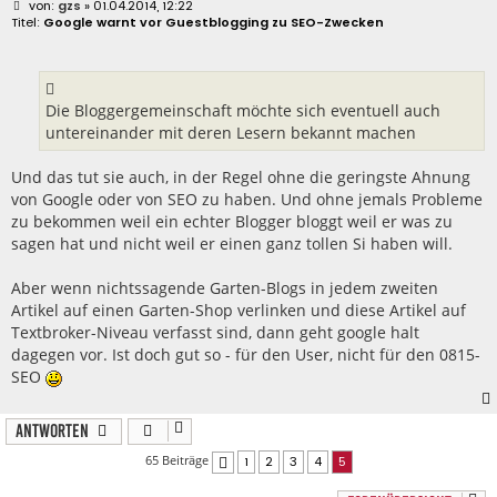
B
gzs
» 01.04.2014, 12:22
e
Google warnt vor Guestblogging zu SEO-Zwecken
i
t
r
a
g
Die Bloggergemeinschaft möchte sich eventuell auch
untereinander mit deren Lesern bekannt machen
Und das tut sie auch, in der Regel ohne die geringste Ahnung
von Google oder von SEO zu haben. Und ohne jemals Probleme
zu bekommen weil ein echter Blogger bloggt weil er was zu
sagen hat und nicht weil er einen ganz tollen Si haben will.
Aber wenn nichtssagende Garten-Blogs in jedem zweiten
Artikel auf einen Garten-Shop verlinken und diese Artikel auf
Textbroker-Niveau verfasst sind, dann geht google halt
dagegen vor. Ist doch gut so - für den User, nicht für den 0815-
SEO
Antworten
65 Beiträge
1
2
3
4
5
Vorherige