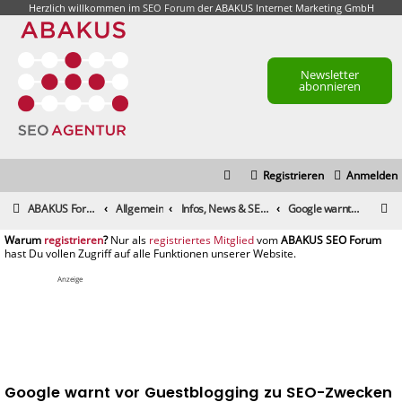
Herzlich willkommen im
SEO Forum
der ABAKUS Internet Marketing GmbH
Newsletter
abonnieren
Registrieren
Anmelden
S
ABAKUS Foren-Übersicht
Allgemein
Infos, News & SEO Gerüchte
Google warnt vor Guestblogging zu SEO-Zwecken
u
registrieren
registriertes Mitglied
c
h
Anzeige
e
Google warnt vor Guestblogging zu SEO-Zwecken