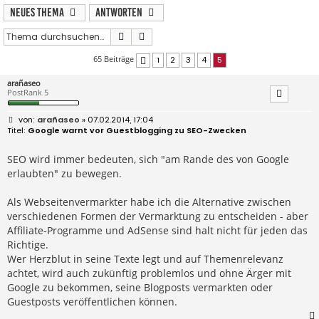
Neues Thema
Antworten
Suche
Erweiterte Suche
65 Beiträge
1
2
3
4
5
Vorherige
arañaseo
PostRank 5
B
arañaseo
» 07.02.2014, 17:04
e
Google warnt vor Guestblogging zu SEO-Zwecken
i
t
r
SEO wird immer bedeuten, sich "am Rande des von Google
a
erlaubten" zu bewegen.
g
Als Webseitenvermarkter habe ich die Alternative zwischen
verschiedenen Formen der Vermarktung zu entscheiden - aber
Affiliate-Programme und AdSense sind halt nicht für jeden das
Richtige.
Wer Herzblut in seine Texte legt und auf Themenrelevanz
achtet, wird auch zukünftig problemlos und ohne Ärger mit
Google zu bekommen, seine Blogposts vermarkten oder
Guestposts veröffentlichen können.