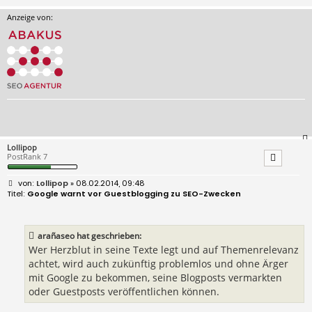
Anzeige von:
Lollipop
PostRank 7
B
Lollipop
» 08.02.2014, 09:48
e
Google warnt vor Guestblogging zu SEO-Zwecken
i
t
r
a
arañaseo hat geschrieben:
g
Wer Herzblut in seine Texte legt und auf Themenrelevanz
achtet, wird auch zukünftig problemlos und ohne Ärger
mit Google zu bekommen, seine Blogposts vermarkten
oder Guestposts veröffentlichen können.