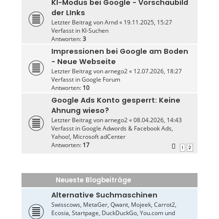
KI-Modus bei Google - Vorschaubild
der LInks
Letzter Beitrag von
Arnd
«
19.11.2025, 15:27
Verfasst in
KI-Suchen
Antworten:
3
Impressionen bei Google am Boden
- Neue Webseite
Letzter Beitrag von
arnego2
«
12.07.2026, 18:27
Verfasst in
Google Forum
Antworten:
10
Google Ads Konto gesperrt: Keine
Ahnung wieso?
Letzter Beitrag von
arnego2
«
08.04.2026, 14:43
Verfasst in
Google Adwords & Facebook Ads,
Yahoo!, Microsoft adCenter
Antworten:
17
1
2
Neueste Blogbeiträge
Alternative Suchmaschinen
Swisscows, MetaGer, Qwant, Mojeek, Carrot2,
Ecosia, Startpage, DuckDuckGo, You.com und