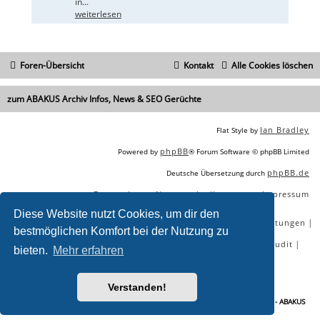
in...
weiterlesen
Foren-Übersicht
Kontakt
Alle Cookies löschen
zum ABAKUS Archiv Infos, News & SEO Gerüchte
Ian Bradley
Flat Style by
phpBB
Powered by
® Forum Software © phpBB Limited
phpBB.de
Deutsche Übersetzung durch
Datenschutz
Nutzungsbedingungen
Impressum
|
|
Diese Website nutzt Cookies, um dir den
|
|
|
|
SEO Agentur
SEO Blog
SEO Online Tools
SEO Dienstleistungen
bestmöglichen Komfort bei der Nutzung zu
|
|
|
|
SEO Workshops
SEO Beratung
Backlinks kaufen
SEO Audit
bieten.
Mehr erfahren
|
SEO Tools gratis
SEO-Konkurrenzanalyse
Verstanden!
Sie lesen gerade:
Google warnt vor Guestblogging zu SEO-Zwecken - Seite 5 - ABAKUS