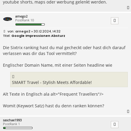
youtube shorts, maps oder werbung gelenkt werden.
arnego2
PostRank 10
B
arnego2
» 30.12.2024, 14:32
e
Google Impressionen Absturz
i
t
r
Die Sixtrix ranking hast du mal gecheckt oder hast dich darauf
a
verlassen was dir das Tool vermittelt?
g
Englischer Domain Name, mit einer Seiten headline wie
SMART Travel - Stylish Meets Affordable!
Alt Texte in Englisch ala alt="Frequent Travellers"/>
Womit (Keywort Satz) hast du denn ranken können?
saschae1993
PostRank 1