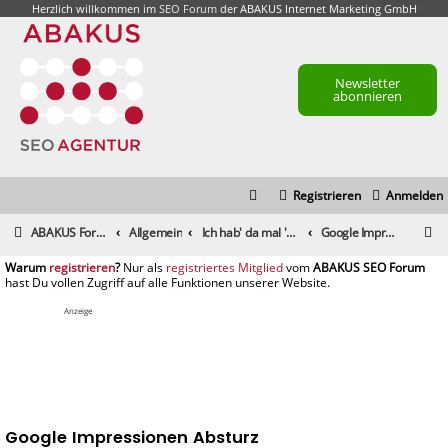
Herzlich willkommen im
SEO Forum
der ABAKUS Internet Marketing GmbH
Newsletter
abonnieren
Registrieren
Anmelden
S
ABAKUS Foren-Übersicht
Allgemein
Ich hab' da mal 'ne Frage
Google Impressionen Absturz
u
registrieren
registriertes Mitglied
c
h
Anzeige
e
Google Impressionen Absturz