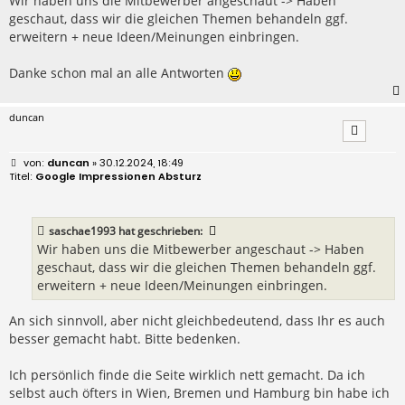
Wir haben uns die Mitbewerber angeschaut -> Haben
geschaut, dass wir die gleichen Themen behandeln ggf.
erweitern + neue Ideen/Meinungen einbringen.
Danke schon mal an alle Antworten
duncan
B
duncan
» 30.12.2024, 18:49
e
Google Impressionen Absturz
i
t
r
a
saschae1993
hat geschrieben:
g
Wir haben uns die Mitbewerber angeschaut -> Haben
geschaut, dass wir die gleichen Themen behandeln ggf.
erweitern + neue Ideen/Meinungen einbringen.
An sich sinnvoll, aber nicht gleichbedeutend, dass Ihr es auch
besser gemacht habt. Bitte bedenken.
Ich persönlich finde die Seite wirklich nett gemacht. Da ich
selbst auch öfters in Wien, Bremen und Hamburg bin habe ich