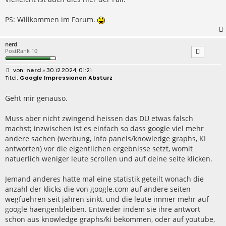
PS: Willkommen im Forum.
nerd
PostRank 10
B
nerd
» 30.12.2024, 01:21
e
Google Impressionen Absturz
i
t
r
Geht mir genauso.
a
g
Muss aber nicht zwingend heissen das DU etwas falsch
machst; inzwischen ist es einfach so dass google viel mehr
andere sachen (werbung, info panels/knowledge graphs, KI
antworten) vor die eigentlichen ergebnisse setzt, womit
natuerlich weniger leute scrollen und auf deine seite klicken.
Jemand anderes hatte mal eine statistik geteilt wonach die
anzahl der klicks die von google.com auf andere seiten
wegfuehren seit jahren sinkt, und die leute immer mehr auf
google haengenbleiben. Entweder indem sie ihre antwort
schon aus knowledge graphs/ki bekommen, oder auf youtube,