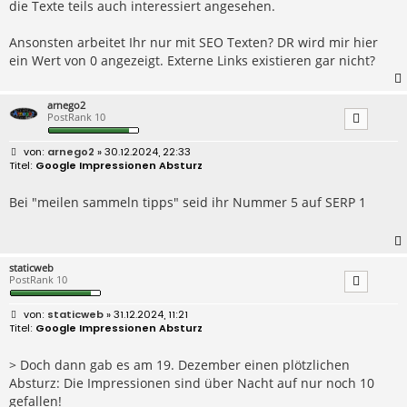
die Texte teils auch interessiert angesehen.
Ansonsten arbeitet Ihr nur mit SEO Texten? DR wird mir hier
ein Wert von 0 angezeigt. Externe Links existieren gar nicht?
arnego2
PostRank 10
B
arnego2
» 30.12.2024, 22:33
e
Google Impressionen Absturz
i
t
r
Bei "meilen sammeln tipps" seid ihr Nummer 5 auf SERP 1
a
g
staticweb
PostRank 10
B
staticweb
» 31.12.2024, 11:21
e
Google Impressionen Absturz
i
t
r
> Doch dann gab es am 19. Dezember einen plötzlichen
a
Absturz: Die Impressionen sind über Nacht auf nur noch 10
g
gefallen!