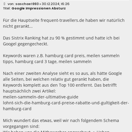
B
saschae1993
» 30.12.2024, 16:26
e
Google Impressionen Absturz
i
t
r
Für die Hauptseite frequent-travellers.de haben wir natürlich
a
nicht gerankt...
g
Das Sistrix Ranking hat zu 90 % gestimmt und hatte ich bei
Googel gegengecheckt.
Keywords waren z.B. hamburg card preis, meilen sammeln
tipps, hamburg card 3 tage, meilen sammeln
Nach einer zweiten Analyse sieht es so aus, als hätte Google
alle Seiten, bei welchen relativ gut gerankt haben, die
Keywords komplett aus den Top 100 entfernt. Das betrifft
hauptsächlich zwei Artikel:
meilen-sammeln-der-ultimative-guide
lohnt-sich-die-hamburg-card-preise-rabatte-und-gultigkeit-der-
hamburg-card
Mich wundert das etwas, weil wir nach folgendem Schema
vorgegangen sind: