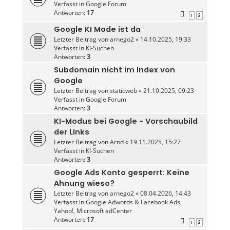
Verfasst in
Google Forum
Antworten:
17
1
2
Google KI Mode ist da
Letzter Beitrag von
arnego2
«
14.10.2025, 19:33
Verfasst in
KI-Suchen
Antworten:
3
Subdomain nicht im Index von
Google
Letzter Beitrag von
staticweb
«
21.10.2025, 09:23
Verfasst in
Google Forum
Antworten:
3
KI-Modus bei Google - Vorschaubild
der LInks
Letzter Beitrag von
Arnd
«
19.11.2025, 15:27
Verfasst in
KI-Suchen
Antworten:
3
Google Ads Konto gesperrt: Keine
Ahnung wieso?
Letzter Beitrag von
arnego2
«
08.04.2026, 14:43
Verfasst in
Google Adwords & Facebook Ads,
Yahoo!, Microsoft adCenter
Antworten:
17
1
2