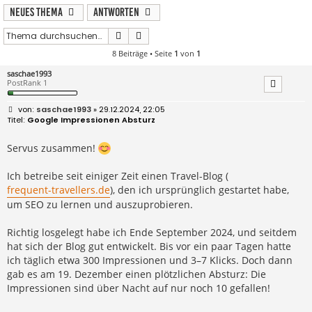
Neues Thema
Antworten
Suche
Erweiterte Suche
8 Beiträge • Seite
1
von
1
saschae1993
PostRank 1
B
saschae1993
» 29.12.2024, 22:05
e
Google Impressionen Absturz
i
t
r
Servus zusammen!
a
g
Ich betreibe seit einiger Zeit einen Travel-Blog (
frequent-travellers.de
), den ich ursprünglich gestartet habe,
um SEO zu lernen und auszuprobieren.
Richtig losgelegt habe ich Ende September 2024, und seitdem
hat sich der Blog gut entwickelt. Bis vor ein paar Tagen hatte
ich täglich etwa 300 Impressionen und 3–7 Klicks. Doch dann
gab es am 19. Dezember einen plötzlichen Absturz: Die
Impressionen sind über Nacht auf nur noch 10 gefallen!