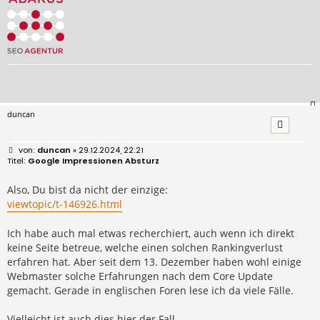
duncan
B
duncan
» 29.12.2024, 22:21
e
Google Impressionen Absturz
i
t
r
Also, Du bist da nicht der einzige:
a
viewtopic/t-146926.html
g
Ich habe auch mal etwas recherchiert, auch wenn ich direkt
keine Seite betreue, welche einen solchen Rankingverlust
erfahren hat. Aber seit dem 13. Dezember haben wohl einige
Webmaster solche Erfahrungen nach dem Core Update
gemacht. Gerade in englischen Foren lese ich da viele Fälle.
Vielleicht ist auch dies hier der Fall.