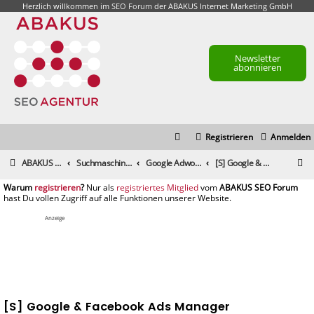
Herzlich willkommen im
SEO Forum
der ABAKUS Internet Marketing GmbH
Newsletter
abonnieren
Registrieren
Anmelden
S
ABAKUS Foren-Übersicht
Suchmaschinenmarketing (SEM) / Suchmaschinenoptimierung (SEO)
Google Adwords & Facebook Ads, Yahoo!, Microsoft adCenter
[S] Google & Facebook Ads Manager
u
registrieren
registriertes Mitglied
c
h
Anzeige
e
[S] Google & Facebook Ads Manager