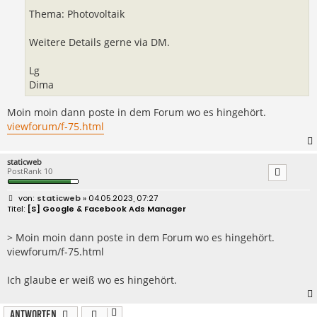
Thema: Photovoltaik
Weitere Details gerne via DM.
Lg
Dima
Moin moin dann poste in dem Forum wo es hingehört.
viewforum/f-75.html
staticweb
PostRank 10
B
staticweb
» 04.05.2023, 07:27
e
[S] Google & Facebook Ads Manager
i
t
r
> Moin moin dann poste in dem Forum wo es hingehört.
a
viewforum/f-75.html
g
Ich glaube er weiß wo es hingehört.
Antworten