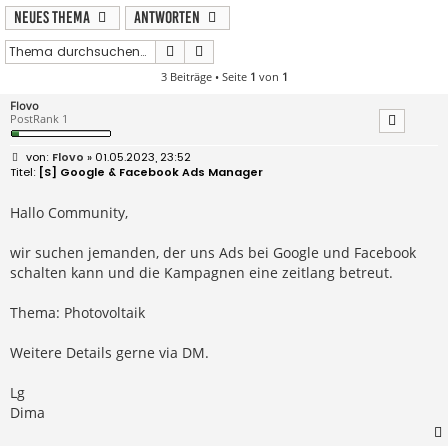
Neues Thema
Antworten
Suche
Erweiterte Suche
3 Beiträge • Seite
1
von
1
Flovo
PostRank 1
B
Flovo
» 01.05.2023, 23:52
e
[S] Google & Facebook Ads Manager
i
t
r
Hallo Community,
a
g
wir suchen jemanden, der uns Ads bei Google und Facebook
schalten kann und die Kampagnen eine zeitlang betreut.
Thema: Photovoltaik
Weitere Details gerne via DM.
Lg
Dima