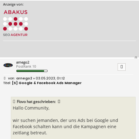
Anzeige von:
arnego2
PostRank 10
B
arnego2
» 03.05.2023, 01:12
e
[S] Google & Facebook Ads Manager
i
t
r
a
Flovo
hat geschrieben:
g
Hallo Community,
wir suchen jemanden, der uns Ads bei Google und
Facebook schalten kann und die Kampagnen eine
zeitlang betreut.