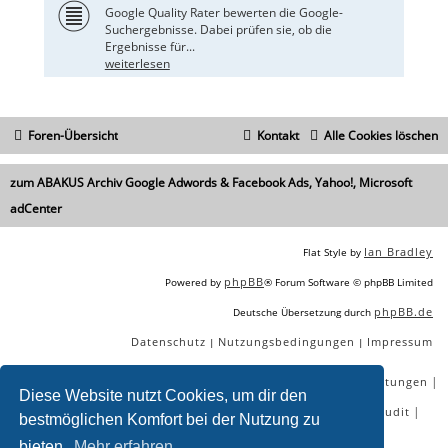
Google Quality Rater bewerten die Google-
Suchergebnisse. Dabei prüfen sie, ob die
Ergebnisse für...
weiterlesen
Foren-Übersicht
Kontakt
Alle Cookies löschen
zum ABAKUS Archiv Google Adwords & Facebook Ads, Yahoo!, Microsoft
adCenter
Ian Bradley
Flat Style by
phpBB
Powered by
® Forum Software © phpBB Limited
phpBB.de
Deutsche Übersetzung durch
Datenschutz
Nutzungsbedingungen
Impressum
|
|
|
|
|
|
SEO Agentur
SEO Blog
SEO Online Tools
SEO Dienstleistungen
Diese Website nutzt Cookies, um dir den
|
|
|
|
SEO Workshops
SEO Beratung
Backlinks kaufen
SEO Audit
bestmöglichen Komfort bei der Nutzung zu
|
SEO Tools gratis
SEO-Konkurrenzanalyse
bieten.
Mehr erfahren