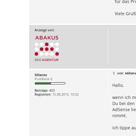
für das Pr
Viele Grüß
Anzeige von:
B
Milan
Milanex
e
PostRank 6
i
Hallo,
t
r
Beiträge:
403
a
Registriert:
15.08.2015, 10:32
g
wenn ich mi
Du bei den 
AdSense lie
nimmt.
Ich tippe a