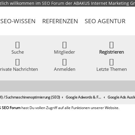
zlich willkommen im
SEO Forum
der ABAKUS Internet Marketing 
SEO-WISSEN
REFERENZEN
SEO AGENTUR
Suche
Mitglieder
Registrieren
rivate Nachrichten
Anmelden
Letzte Themen
) / Suchmaschinenoptimierung (SEO)
Google Adwords & Facebook Ads, Yahoo!, Microsoft adCenter