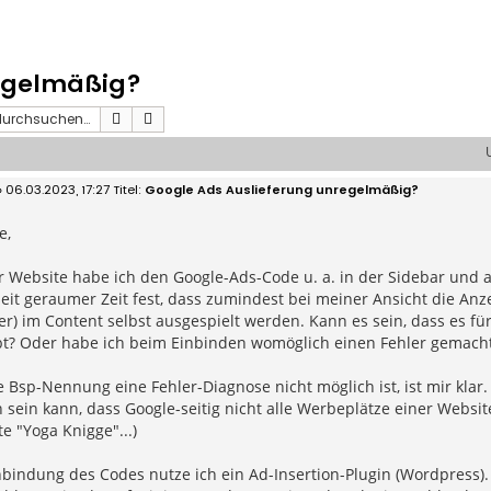
egelmäßig?
Suche
Erweiterte Suche
 06.03.2023, 17:27
Google Ads Auslieferung unregelmäßig?
e,
 Website habe ich den Google-Ads-Code u. a. in der Sidebar und a
 seit geraumer Zeit fest, dass zumindest bei meiner Ansicht die An
r) im Content selbst ausgespielt werden. Kann es sein, dass es fü
bt? Oder habe ich beim Einbinden womöglich einen Fehler gemacht.
 Bsp-Nennung eine Fehler-Diagnose nicht möglich ist, ist mir klar. 
h sein kann, dass Google-seitig nicht alle Werbeplätze einer Webs
e "Yoga Knigge"...)
nbindung des Codes nutze ich ein Ad-Insertion-Plugin (Wordpress). 