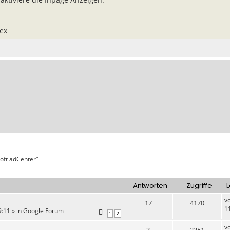
ex
oft adCenter“
Antworten
Zugriffe
L
v
17
4170
1
:11 » in
Google Forum
1
2
v
3
2351