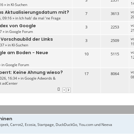
1
16 » in
KI-Suchen
das Aktualisierungsdatum mit?
v
7
3613
2
, 09:16 » in
Ich hab' da mal 'ne Frage
ndex von Google
v
3
2253
2
7 » in
Google Forum
 Vorschaubild der LInks
v
3
2509
1
37 » in
KI-Suchen
gle am Boden - Neue
v
10
5115
1
» in
Google Forum
perrt: Keine Ahnung wieso?
v
17
8064
0
026, 16:34 » in
Google Adwords &
ft adCenter
1
2
hinen
jeek, Carrot2, Ecosia, Startpage, DuckDuckGo, You.com und Neeva