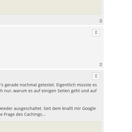
N
a
c
h
o
b
e
n
N
a
c
h
b's gerade nochmal getestet. Eigentlich müsste es
o
b
h nur, warum es auf einigen Seiten geht und auf
e
n
wieder ausgeschaltet. Seit dem knallt mir Google
ne Frage des Cachings...