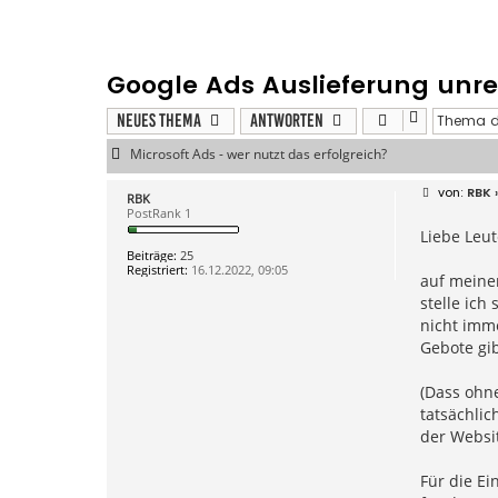
Google Ads Auslieferung unr
Neues Thema
Antworten
Microsoft Ads - wer nutzt das erfolgreich?
B
RBK
»
RBK
e
PostRank 1
i
Liebe Leut
t
r
Beiträge:
25
a
Registriert:
16.12.2022, 09:05
g
auf meiner
stelle ich
nicht imme
Gebote gi
(Dass ohne
tatsächlic
der Websit
Für die Ei