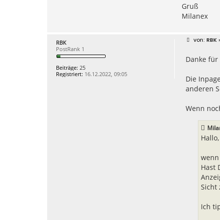
Gruß
Milanex
B
RBK
»
RBK
e
PostRank 1
i
Danke für
t
r
Beiträge:
25
a
Registriert:
16.12.2022, 09:05
g
Die Inpage
anderen Se
Wenn noch
Mila
Hallo,
wenn 
Hast 
Anzei
Sicht
Ich t