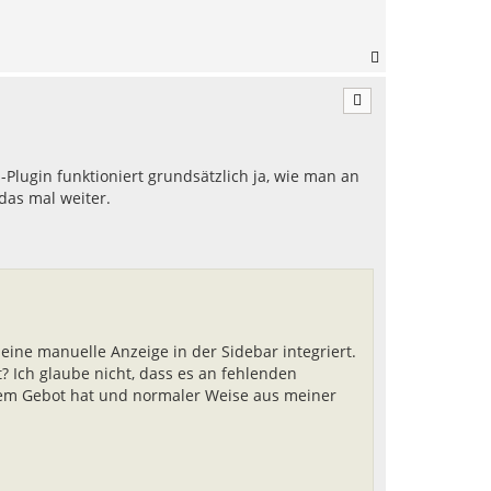
N
a
c
h
o
b
e
Plugin funktioniert grundsätzlich ja, wie man an
n
das mal weiter.
eine manuelle Anzeige in der Sidebar integriert.
 Ich glaube nicht, dass es an fehlenden
gem Gebot hat und normaler Weise aus meiner