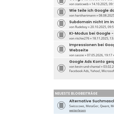
von
staticweb
» 14.10.2025, 09:
Wie teile ich Google 
von
hartihartmann
» 08.08.2025
Subdomain nicht im I
von
Rudeboy
» 20.10.2025, 09:5
KI-Modus bei Google -
von
ritchie276
» 18.11.2025, 13:
Impressionen bei Goo
Webseite
von
sassie
» 07.05.2026, 19:17 
Google Ads Konto ges
von
kevin-und-chantal
» 03.02.2
Facebook Ads, Yahoo!, Microso
NEUESTE BLOGBEITRÄGE
Alternative Suchmasc
Swisscows, MetaGer, Qwant, Mo
weiterlesen