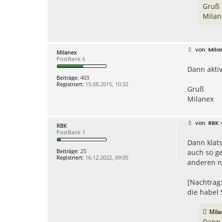
Gruß
Milan
B
Mila
Milanex
e
PostRank 6
i
Dann aktiv
t
r
Beiträge:
403
a
Registriert:
15.08.2015, 10:32
g
Gruß
Milanex
B
RBK
»
RBK
e
PostRank 1
i
Dann klats
t
r
Beiträge:
25
auch so ge
a
Registriert:
16.12.2022, 09:05
g
anderen n
[Nachtrag:
die habel 
Mila
Dann 