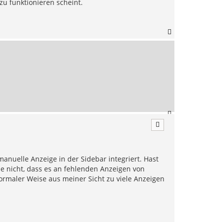
zu funktionieren scheint.
N
a
c
h
o
b
e
n
N
a
c
h
o
b
anuelle Anzeige in der Sidebar integriert. Hast
e
e nicht, dass es an fehlenden Anzeigen von
n
ormaler Weise aus meiner Sicht zu viele Anzeigen