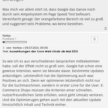
Was mich vor allem stört ist, dass Google das Ganze noch
durch sein Ampelsystem im Page Speed Test befeuert.
Vereinfacht gesagt: Der orangefarbene Bereich ist viel zu groß
und suggeriert teils Probleme, wo keine bestehen.
Yorloo
PostRank 1
B
Yorloo
» 09.07.2021, 09:05
e
Auswirkungen der Core Web Vitals ab Mai 2021
i
t
r
So wie ich es aus verschiedenen Gesprächen mitbekommen
a
habe, soll der Effekt nicht so groß sein. Google hat schon eine
g
gewisse Intention, wenn sie Monate davor, bestimmte Updates
ankündigen. Letztendlich hat die Optimierung auch was
Positives an sich. Denn wir optimieren letztendlich nicht nur
für die Suchmaschinen, sondern in erster Linie für die User. E-
Commerce Shops müssen die Kriterien einer schnellen,
nutzerfreundlichen Seite erfüllen, sonst geht Umsatz verloren.
Und die Optimierugen gehen auch mit den aktuellen Update
hinsischtlich Inhalt und Technik einher.