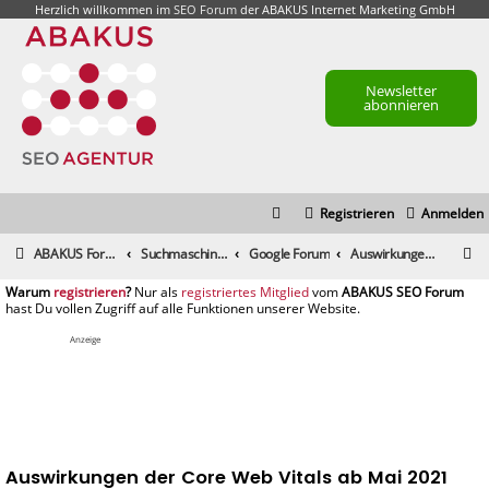
Herzlich willkommen im
SEO Forum
der ABAKUS Internet Marketing GmbH
Newsletter
abonnieren
Registrieren
Anmelden
S
ABAKUS Foren-Übersicht
Suchmaschinenmarketing (SEM) / Suchmaschinenoptimierung (SEO)
Google Forum
Auswirkungen der Core Web Vitals ab Mai 2021
u
registrieren
registriertes Mitglied
c
h
Anzeige
e
Auswirkungen der Core Web Vitals ab Mai 2021