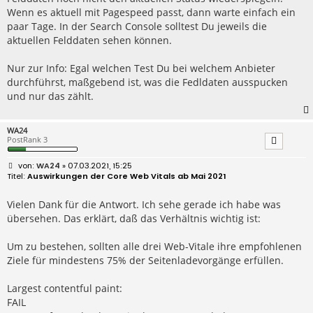
Wenn es aktuell mit Pagespeed passt, dann warte einfach ein
paar Tage. In der Search Console solltest Du jeweils die
aktuellen Felddaten sehen können.
Nur zur Info: Egal welchen Test Du bei welchem Anbieter
durchführst, maßgebend ist, was die Fedldaten ausspucken
und nur das zählt.
WA24
PostRank 3
B
WA24
» 07.03.2021, 15:25
e
Auswirkungen der Core Web Vitals ab Mai 2021
i
t
r
Vielen Dank für die Antwort. Ich sehe gerade ich habe was
a
übersehen. Das erklärt, daß das Verhältnis wichtig ist:
g
Um zu bestehen, sollten alle drei Web-Vitale ihre empfohlenen
Ziele für mindestens 75% der Seitenladevorgänge erfüllen.
Largest contentful paint:
FAIL