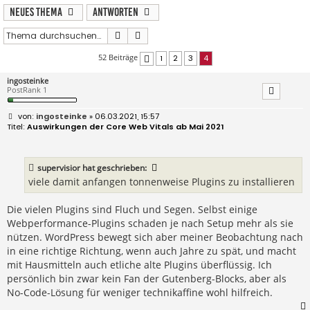
Neues Thema
Antworten
Suche
Erweiterte Suche
52 Beiträge
1
2
3
4
Vorherige
ingosteinke
PostRank 1
B
ingosteinke
» 06.03.2021, 15:57
e
Auswirkungen der Core Web Vitals ab Mai 2021
i
t
r
a
supervisior
hat geschrieben:
g
viele damit anfangen tonnenweise Plugins zu installieren
Die vielen Plugins sind Fluch und Segen. Selbst einige
Webperformance-Plugins schaden je nach Setup mehr als sie
nützen. WordPress bewegt sich aber meiner Beobachtung nach
in eine richtige Richtung, wenn auch Jahre zu spät, und macht
mit Hausmitteln auch etliche alte Plugins überflüssig. Ich
persönlich bin zwar kein Fan der Gutenberg-Blocks, aber als
No-Code-Lösung für weniger technikaffine wohl hilfreich.