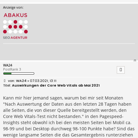
Anzeige von:
WA24
PostRank 3
B
WA24
» 07.03.2021, 13:11
e
Auswirkungen der Core Web Vitals ab Mai 2021
i
t
r
Kann mir hier jemand sagen, warum bei mir seit Monaten
a
"Nach Auswertung der Daten aus den letzten 28 Tagen haben
g
alle Seiten, die von dieser Quelle bereitgestellt werden, den
Core Web Vitals-Test nicht bestanden." in den Pagespeed-
Insights steht obwohl ich bei den meisten Seiten bei Mobil ca.
98-99 und bei Desktop durchweg 98-100 Punkte habe? Sind das
wenige langsame Seiten die das Gesamtergebnis runterziehen