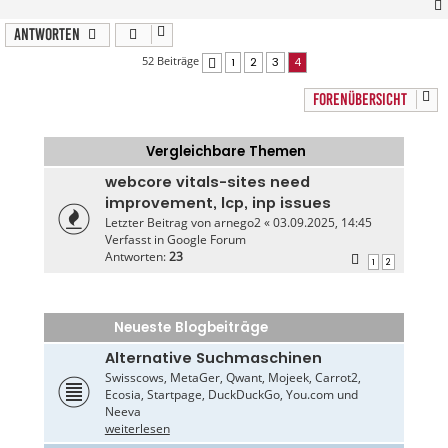
Antworten
52 Beiträge
1
2
3
4
Vorherige
FORENÜBERSICHT
Vergleichbare Themen
webcore vitals-sites need
improvement, lcp, inp issues
Letzter Beitrag von
arnego2
«
03.09.2025, 14:45
Verfasst in
Google Forum
Antworten:
23
1
2
Neueste Blogbeiträge
Alternative Suchmaschinen
Swisscows, MetaGer, Qwant, Mojeek, Carrot2,
Ecosia, Startpage, DuckDuckGo, You.com und
Neeva
weiterlesen