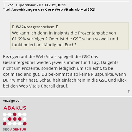
B
supervisior
» 07.03.2021, 16:29
e
Auswirkungen der Core Web Vitals ab Mai 2021
i
t
r
a
WA24
hat geschrieben:
g
Wo kann ich denn in Insights die Prozentangabe von
61,69% verfolgen? Oder ist die GSC schon so weit und
funktioniert anständig bei Euch?
Bezogen auf die Web Vitals spiegelt die GSC das
Gesamtergebnis wieder, jeweils immer für 1 Tag. Da gehts
nicht um Prozente, sondern lediglich um schlecht, to be
optimised and gut. Du bekommst also keine Pluspunkte, wenn
Du 1% mehr hast. Schau halt einfach rein in die GSC und Klick
bei den Web Vitals überall drauf.
Anzeige von: