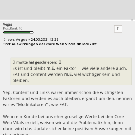
Vegas
PostRank 10
B
Vegas
» 24.03.2021, 12:29
e
Auswirkungen der Core Web Vitals ab Mai 2021
i
t
r
a
mwitte
hat geschrieben:
g
Es ist und bleibt
m.E.
ein Faktor -- wie viele andere auch.
EAT und Content werden
m.E.
viel wichtiger sein und
bleiben.
Yep. Content und Links waren immer schon die wichtigsten
Faktoren und werden es auch bleiben, ergänzt um den, nennen
wir es "Modifikatoren" , wie EAT.
Wenn ein Kunde bei uns eher gruselige Werte bei den Core
Web Vitals erzielt, weisen wir auf die Problematik hin, denn
dann wird das Update sicher keine positiven Auswirkungen mit
sich bringen.