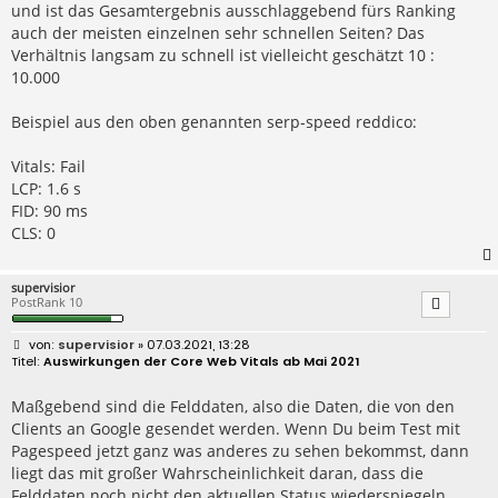
und ist das Gesamtergebnis ausschlaggebend fürs Ranking
auch der meisten einzelnen sehr schnellen Seiten? Das
Verhältnis langsam zu schnell ist vielleicht geschätzt 10 :
10.000
Beispiel aus den oben genannten serp-speed reddico:
Vitals: Fail
LCP: 1.6 s
FID: 90 ms
CLS: 0
supervisior
PostRank 10
B
supervisior
» 07.03.2021, 13:28
e
Auswirkungen der Core Web Vitals ab Mai 2021
i
t
r
Maßgebend sind die Felddaten, also die Daten, die von den
a
Clients an Google gesendet werden. Wenn Du beim Test mit
g
Pagespeed jetzt ganz was anderes zu sehen bekommst, dann
liegt das mit großer Wahrscheinlichkeit daran, dass die
Felddaten noch nicht den aktuellen Status wiederspiegeln.