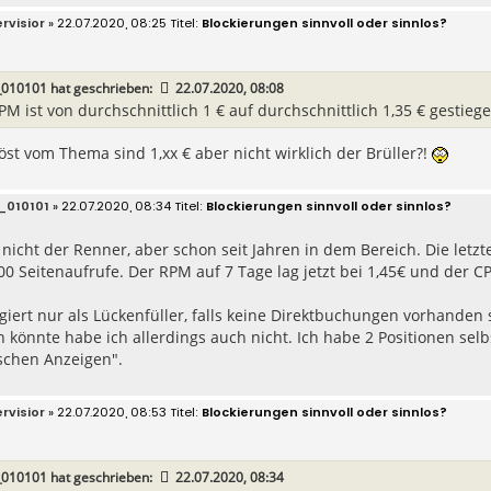
rvisior
» 22.07.2020, 08:25
Blockierungen sinnvoll oder sinnlos?
_010101
hat geschrieben:
22.07.2020, 08:08
PM ist von durchschnittlich 1 € auf durchschnittlich 1,35 € gestiege
öst vom Thema sind 1,xx € aber nicht wirklich der Brüller?!
_010101
» 22.07.2020, 08:34
Blockierungen sinnvoll oder sinnlos?
 nicht der Renner, aber schon seit Jahren in dem Bereich. Die letz
0 Seitenaufrufe. Der RPM auf 7 Tage lag jetzt bei 1,45€ und der CP
iert nur als Lückenfüller, falls keine Direktbuchungen vorhanden
 könnte habe ich allerdings auch nicht. Ich habe 2 Positionen selb
schen Anzeigen".
rvisior
» 22.07.2020, 08:53
Blockierungen sinnvoll oder sinnlos?
_010101
hat geschrieben:
22.07.2020, 08:34