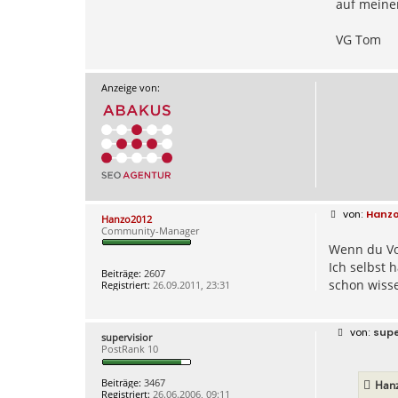
auf meiner
VG Tom
Anzeige von:
B
Hanzo
Hanzo2012
e
Community-Manager
i
Wenn du Vor
t
r
Ich selbst 
a
Beiträge:
2607
g
schon wisse
Registriert:
26.09.2011, 23:31
B
supe
supervisior
e
PostRank 10
i
t
r
Beiträge:
3467
Han
a
Registriert:
26.06.2006, 09:11