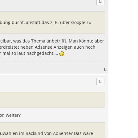
h
o
b
e
ung bucht, anstatt das z. B. über Google zu
n
telbar, was das Thema anbetrifft. Man könnte aber
h erdreistet neben Adsense Anzeigen auch noch
 mal so laut nachgedacht....
N
a
c
h
o
b
e
n
on weiter?
uszuwählen im BackEnd von AdSense? Das wäre