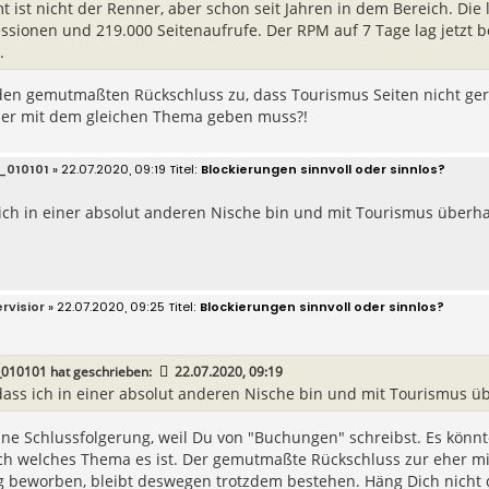
t ist nicht der Renner, aber schon seit Jahren in dem Bereich. Die 
ssionen und 219.000 Seitenaufrufe. Der RPM auf 7 Tage lag jetzt be
.
 den gemutmaßten Rückschluss zu, dass Tourismus Seiten nicht ge
her mit dem gleichen Thema geben muss?!
_010101
» 22.07.2020, 09:19
Blockierungen sinnvoll oder sinnlos?
ich in einer absolut anderen Nische bin und mit Tourismus überha
rvisior
» 22.07.2020, 09:25
Blockierungen sinnvoll oder sinnlos?
_010101
hat geschrieben:
22.07.2020, 09:19
dass ich in einer absolut anderen Nische bin und mit Tourismus ü
ne Schlussfolgerung, weil Du von "Buchungen" schreibst. Es könnt
ch welches Thema es ist. Der gemutmaßte Rückschluss zur eher mi
 beworben, bleibt deswegen trotzdem bestehen. Häng Dich nicht d