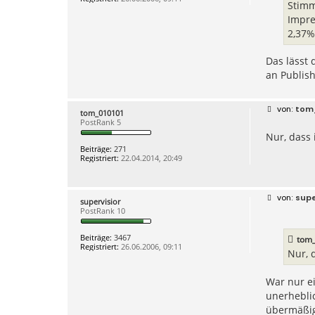
g
Stimm
Impre
2,37%
Das lässt
an Publis
B
tom
tom_010101
e
PostRank 5
i
Nur, dass 
t
r
Beiträge:
271
a
Registriert:
22.04.2014, 20:49
g
B
supe
supervisior
e
PostRank 10
i
t
r
Beiträge:
3467
tom
a
Registriert:
26.06.2006, 09:11
g
Nur, 
War nur ei
unerhebli
übermäßig