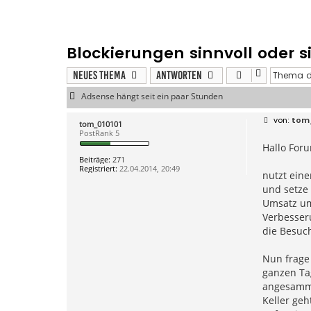
Blockierungen sinnvoll oder s
Neues Thema
Antworten
Adsense hängt seit ein paar Stunden
B
tom
tom_010101
e
PostRank 5
i
Hallo Foru
t
r
Beiträge:
271
a
Registriert:
22.04.2014, 20:49
g
nutzt eine
und setze
Umsatz um 
Verbesseru
die Besuch
Nun frage
ganzen Ta
angesammel
Keller geh