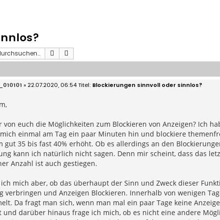
innlos?
Suche
Erweiterte Suche
_010101
» 22.07.2020, 06:54
Blockierungen sinnvoll oder sinnlos?
m,
r von euch die Möglichkeiten zum Blockieren von Anzeigen? Ich ha
 mich einmal am Tag ein paar Minuten hin und blockiere themenf
gut 35 bis fast 40% erhöht. Ob es allerdings an den Blockierungen
ng kann ich natürlich nicht sagen. Denn mir scheint, dass das le
er Anzahl ist auch gestiegen.
 ich mich aber, ob das überhaupt der Sinn und Zweck dieser Funkt
g verbringen und Anzeigen Blockieren. Innerhalb von wenigen Tag
t. Da fragt man sich, wenn man mal ein paar Tage keine Anzeigen 
t und darüber hinaus frage ich mich, ob es nicht eine andere Mög