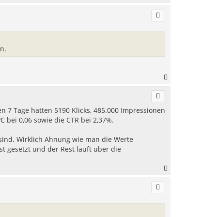
a
c
h
o
b
e
n.
n
N
a
c
h
ten 7 Tage hatten 5190 Klicks, 485.000 Impressionen
o
b
C bei 0,06 sowie die CTR bei 2,37%.
e
n
 sind. Wirklich Ahnung wie man die Werte
st gesetzt und der Rest läuft über die
N
a
c
h
o
b