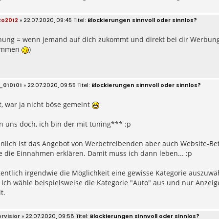
zo2012
» 22.07.2020, 09:45
Blockierungen sinnvoll oder sinnlos?
hung = wenn jemand auf dich zukommt und direkt bei dir Werbung 
kommen
)
_010101
» 22.07.2020, 09:55
Blockierungen sinnvoll oder sinnlos?
ut, war ja nicht böse gemeint
 uns doch, ich bin der mit tuning*** :p
nlich ist das Angebot von Werbetreibenden aber auch Website-Be
 die Einnahmen erklären. Damit muss ich dann leben... :p
igentlich irgendwie die Möglichkeit eine gewisse Kategorie auszu
 Ich wähle beispielsweise die Kategorie "Auto" aus und nur Anzeige
t.
rvisior
» 22.07.2020, 09:58
Blockierungen sinnvoll oder sinnlos?