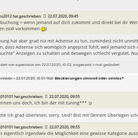
zo2012
hat geschrieben:
22.07.2020, 09:45
tbuchung = wenn jemand auf dich zukommt und direkt bei dir Werb
n (soll vorkommen
)
ung hat aber grad nix mit Adsense zu tun, zumindest nicht unmit
n, dass Adsense sich womöglich angepisst fühlt, weil jemand sic
buchte" Anzeigen zu schalten und deswegen schlecht vergütet. Nur
ndert von
supervisior
am 22.07.2020, 10:02, insgesamt 1-mal geändert.
rvisior
» 22.07.2020, 10:01
Blockierungen sinnvoll oder sinnlos?
_010101
hat geschrieben:
22.07.2020, 09:55
ennen uns doch, ich bin der mit tuning*** :p
tte ich grad überlesen, sorry. Und? Bist mit Deinem Überlegen sch
_010101
hat geschrieben:
22.07.2020, 09:55
es eigentlich irgendwie die Möglichkeit eine gewisse Kategorie a