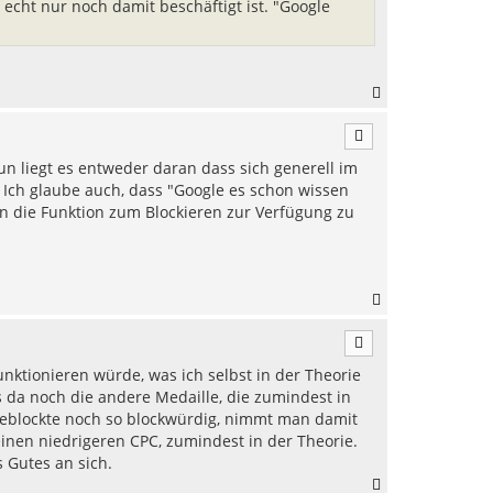
echt nur noch damit beschäftigt ist. "Google
n
N
a
c
h
Nun liegt es entweder daran dass sich generell im
o
b
 Ich glaube auch, dass "Google es schon wissen
e
en die Funktion zum Blockieren zur Verfügung zu
n
N
a
c
h
unktionieren würde, was ich selbst in der Theorie
o
b
 da noch die andere Medaille, die zumindest in
e
geblockte noch so blockwürdig, nimmt man damit
n
nen niedrigeren CPC, zumindest in der Theorie.
 Gutes an sich.
N