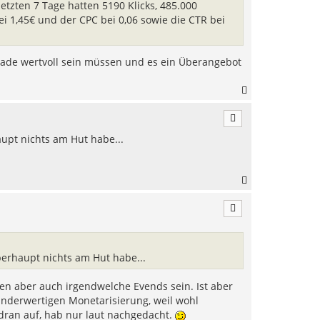
e
letzten 7 Tage hatten 5190 Klicks, 485.000
n
i 1,45€ und der CPC bei 0,06 sowie die CTR bei
rade wertvoll sein müssen und es ein Überangebot
N
a
c
h
upt nichts am Hut habe...
o
b
e
n
N
a
c
h
o
b
e
berhaupt nichts am Hut habe...
n
en aber auch irgendwelche Evends sein. Ist aber
nderwertigen Monetarisierung, weil wohl
ran auf, hab nur laut nachgedacht.