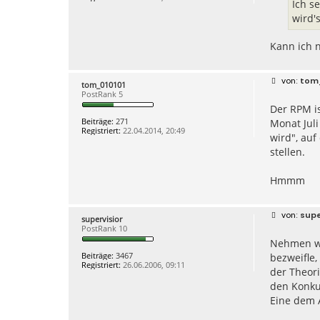
g
Ich s
wird's
Kann ich n
B
tom
tom_010101
e
PostRank 5
i
Der RPM is
t
r
Beiträge:
271
Monat Juli
a
Registriert:
22.04.2014, 20:49
g
wird", auf
stellen.
Hmmm
B
supe
supervisior
e
PostRank 10
i
Nehmen wir
t
r
Beiträge:
3467
bezweifle,
a
Registriert:
26.06.2006, 09:11
g
der Theor
den Konku
Eine dem 