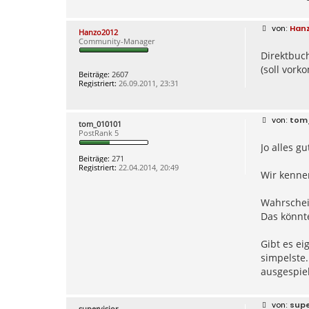
B
Han
Hanzo2012
e
Community-Manager
i
Direktbuc
t
r
(soll vor
a
Beiträge:
2607
g
Registriert:
26.09.2011, 23:31
B
tom
tom_010101
e
PostRank 5
i
Jo alles g
t
r
Beiträge:
271
a
Registriert:
22.04.2014, 20:49
g
Wir kennen
Wahrschei
Das könnte
Gibt es e
simpelste.
ausgespiel
B
supe
supervisior