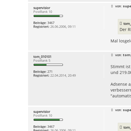
B
supe
supervisior
e
PostRank 10
i
t
r
Beiträge:
3467
tom
a
Registriert:
26.06.2006, 09:11
g
Der R
Mal losgel
B
tom
tom_010101
e
PostRank 5
i
Stimmt ist
t
r
Beiträge:
271
und 219.00
a
Registriert:
22.04.2014, 20:49
g
Adsense ag
verbessern
"automati
B
supe
supervisior
e
PostRank 10
i
t
r
Beiträge:
3467
tom
a
Registriert:
26.06.2006, 09:11