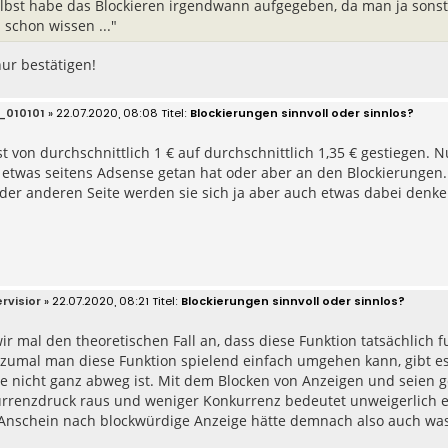
elbst habe das Blockieren irgendwann aufgegeben, da man ja sonst 
 schon wissen ..."
ur bestätigen!
_010101
» 22.07.2020, 08:08
Blockierungen sinnvoll oder sinnlos?
t von durchschnittlich 1 € auf durchschnittlich 1,35 € gestiegen. 
 etwas seitens Adsense getan hat oder aber an den Blockierungen.
 der anderen Seite werden sie sich ja aber auch etwas dabei denk
rvisior
» 22.07.2020, 08:21
Blockierungen sinnvoll oder sinnlos?
 mal den theoretischen Fall an, dass diese Funktion tatsächlich f
 zumal man diese Funktion spielend einfach umgehen kann, gibt es
ie nicht ganz abweg ist. Mit dem Blocken von Anzeigen und seien 
rrenzdruck raus und weniger Konkurrenz bedeutet unweigerlich ei
Anschein nach blockwürdige Anzeige hätte demnach also auch was