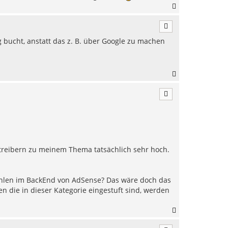
N
a
c
h
bucht, anstatt das z. B. über Google zu machen
o
b
e
n
N
a
c
h
o
b
e
n
treibern zu meinem Thema tatsächlich sehr hoch.
wählen im BackEnd von AdSense? Das wäre doch das
n die in dieser Kategorie eingestuft sind, werden
N
a
c