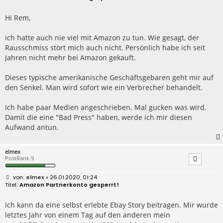
i
t
r
Hi Rem,
a
g
ich hatte auch nie viel mit Amazon zu tun. Wie gesagt, der
Rausschmiss stört mich auch nicht. Persönlich habe ich seit
Jahren nicht mehr bei Amazon gekauft.
Dieses typische amerikanische Geschäftsgebaren geht mir auf
den Senkel. Man wird sofort wie ein Verbrecher behandelt.
Ich habe paar Medien angeschrieben. Mal gucken was wird.
Damit die eine "Bad Press" haben, werde ich mir diesen
Aufwand antun.
elmex
PostRank 9
B
elmex
» 26.01.2020, 01:24
e
Amazon Partnerkonto gesperrt!
i
t
r
Ich kann da eine selbst erlebte Ebay Story beitragen. Mir wurde
a
letztes Jahr von einem Tag auf den anderen mein
g