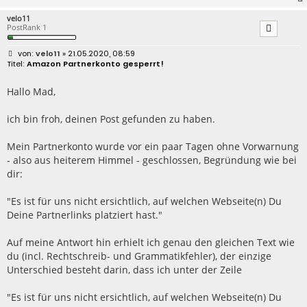
velo11
PostRank 1
B
velo11
» 21.05.2020, 08:59
e
Amazon Partnerkonto gesperrt!
i
t
r
Hallo Mad,
a
g
ich bin froh, deinen Post gefunden zu haben.
Mein Partnerkonto wurde vor ein paar Tagen ohne Vorwarnung
- also aus heiterem Himmel - geschlossen, Begründung wie bei
dir:
"Es ist für uns nicht ersichtlich, auf welchen Webseite(n) Du
Deine Partnerlinks platziert hast."
Auf meine Antwort hin erhielt ich genau den gleichen Text wie
du (incl. Rechtschreib- und Grammatikfehler), der einzige
Unterschied besteht darin, dass ich unter der Zeile
"Es ist für uns nicht ersichtlich, auf welchen Webseite(n) Du