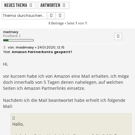
Neues Thema
Antworten
Suche
Erweiterte Suche
8 Beiträge • Seite
1
von
1
madmaxy
PostRank 2
B
madmaxy
» 24.01.2020, 12:15
e
Amazon Partnerkonto gesperrt!
i
t
r
Hi,
a
g
vor kurzem habe ich von Amazon eine Mail erhalten, ich möge
doch innerhalb von 5 Tagen denen nahelegen, auf welchen
Seiten ich Amazon Partnerlinks einsetze.
Nachdem ich die Mail beantwortet habe erhielt ich folgende
Mail:
Hallo,