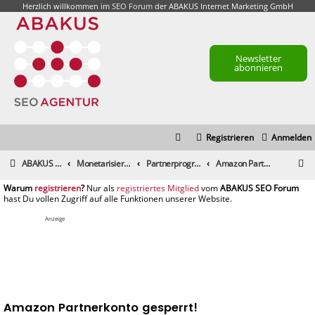
Herzlich willkommen im
SEO Forum
der ABAKUS Internet Marketing GmbH
Newsletter
abonnieren
Registrieren
Anmelden
S
ABAKUS Foren-Übersicht
Monetarisierung & Controlling
Partnerprogramme und Partnernetzwerke
Amazon Partnerkonto gesperrt!
u
registrieren
registriertes Mitglied
c
h
Anzeige
e
Amazon Partnerkonto gesperrt!