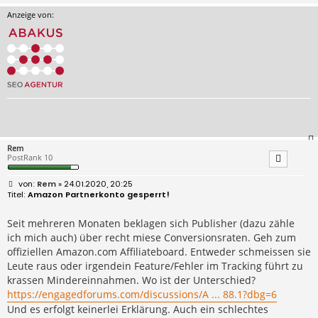
Anzeige von:
Rem
PostRank 10
B
Rem
» 24.01.2020, 20:25
e
Amazon Partnerkonto gesperrt!
i
t
r
Seit mehreren Monaten beklagen sich Publisher (dazu zähle
a
ich mich auch) über recht miese Conversionsraten. Geh zum
g
offiziellen Amazon.com Affiliateboard. Entweder schmeissen sie
Leute raus oder irgendein Feature/Fehler im Tracking führt zu
krassen Mindereinnahmen. Wo ist der Unterschied?
https://engagedforums.com/discussions/A ... 88.1?dbg=6
Und es erfolgt keinerlei Erklärung. Auch ein schlechtes