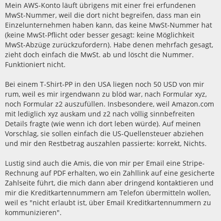
Mein AWS-Konto läuft übrigens mit einer frei erfundenen
MwSt-Nummer, weil die dort nicht begreifen, dass man ein
Einzelunternehmen haben kann, das keine MwSt-Nummer hat
(keine MwSt-Pflicht oder besser gesagt: keine Möglichkeit
MwSt-Abzüge zurückzufordern). Habe denen mehrfach gesagt,
zieht doch einfach die MwSt. ab und löscht die Nummer.
Funktioniert nicht.
Bei einem T-Shirt-PP in den USA liegen noch 50 USD von mir
rum, weil es mir irgendwann zu blöd war, nach Formular xyz,
noch Formular z2 auszufüllen. Insbesondere, weil Amazon.com
mit lediglich xyz auskam und z2 nach völlig sinnbefreiten
Details fragte (wie wenn ich dort leben würde). Auf meinen
Vorschlag, sie sollen einfach die US-Quellensteuer abziehen
und mir den Restbetrag auszahlen passierte: korrekt, Nichts.
Lustig sind auch die Amis, die von mir per Email eine Stripe-
Rechnung auf PDF erhalten, wo ein Zahllink auf eine gesicherte
Zahlseite führt, die mich dann aber dringend kontaktieren und
mir die Kreditkartennummern am Telefon übermitteln wollen,
weil es "nicht erlaubt ist, über Email Kreditkartennummern zu
kommunizieren".