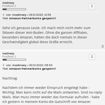
madmaxy
PostRank 2
B
madmaxy
» 29.01.2020, 12:05
e
Amazon Partnerkonto gesperrt!
i
t
r
Sehe ich genauso Leute. Ich mach mich nicht mehr zum
a
Sklaven dieser Ami-Buden. Ohne die ganzen Affiliates,
g
besonders Amazon, hätten die doch niemals in dieser
Geschwindigkeit global diese Größe erreicht.
madmaxy
PostRank 2
B
madmaxy
» 30.01.2020, 08:50
e
Amazon Partnerkonto gesperrt!
i
t
r
Nachtrag:
a
g
Nachdem ich immer wieder Einspruch eingelegt habe -
Wichtig: Man kann nicht auf die Mails antworten. Sind no-reply
Mails. Man muss immer wieder das Formular aufrufen - habe
ich gestern in meinem Konto die Gutschrift von Amazon