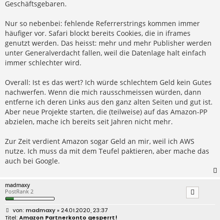
Geschäftsgebaren.
Nur so nebenbei: fehlende Referrerstrings kommen immer
häufiger vor. Safari blockt bereits Cookies, die in iframes
genutzt werden. Das heisst: mehr und mehr Publisher werden
unter Generalverdacht fallen, weil die Datenlage halt einfach
immer schlechter wird.
Overall: Ist es das wert? Ich würde schlechtem Geld kein Gutes
nachwerfen. Wenn die mich rausschmeissen würden, dann
entferne ich deren Links aus den ganz alten Seiten und gut ist.
Aber neue Projekte starten, die (teilweise) auf das Amazon-PP
abzielen, mache ich bereits seit Jahren nicht mehr.
Zur Zeit verdient Amazon sogar Geld an mir, weil ich AWS
nutze. Ich muss da mit dem Teufel paktieren, aber mache das
auch bei Google.
madmaxy
PostRank 2
B
madmaxy
» 24.01.2020, 23:37
e
Amazon Partnerkonto gesperrt!