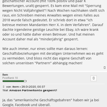
geschäftlicher Account (mit 100% positiv und paar K
Bewertungen, uralt) gesperrt. Es kam eine Mail mit "Sperrung
wegen Nicht Volljährigkeit"! Nach Wochen nachhaken stellt sich
raus, ein Schreiben meines Anwaltes wegen eines Falles aus
2018 wurde falsch gedeutet. Er schrieb dort in etwa "ich
betreue meinen Mandanten Herr X. in dem Verfahren". Darauf
dachte irgendeine geistige Leuchte bei Ebay, ich wäre krank
oder so und hätte daher einen Betreuer. Und hat meinen
Account daher mal als "minderjährig" gesperrt.
Wie auch immer, nur eines sollte man daraus lernen:
Geschäftsbeziehungen mit deratigen Unternehmen wo es geht
zu vermeiden. Und bloss nicht das eigene Geschäft von
solchen unseriösen "Partnern" abhängig machen!
Rem
PostRank 10
B
Rem
» 28.01.2020, 00:37
e
Amazon Partnerkonto gesperrt!
i
t
r
Ja, das "amerikanische Geschäftsgebahren" haben wir ja bei
a
Google, Facebook und überall.
g