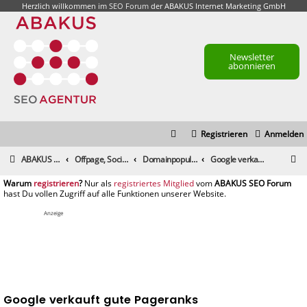
Herzlich willkommen im
SEO Forum
der ABAKUS Internet Marketing GmbH
Newsletter
abonnieren
Registrieren
Anmelden
S
ABAKUS Foren-Übersicht
Offpage, Social Media, Tools und andere Maßnahmen
Domainpopularität / Link-Marketing, Backlinks aufbauen & Seeding
Google verkauft gute Pageranks
u
registrieren
registriertes Mitglied
c
h
Anzeige
e
Google verkauft gute Pageranks