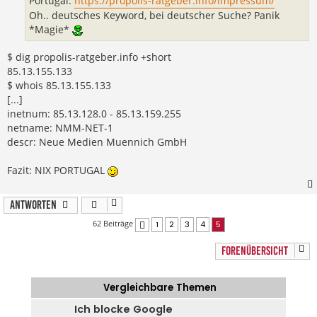
Portugal.
https://propolis-ratgeber.info/impressum/
Oh.. deutsches Keyword, bei deutscher Suche? Panik
*Magie*
$ dig propolis-ratgeber.info +short
85.13.155.133
$ whois 85.13.155.133
[...]
inetnum: 85.13.128.0 - 85.13.159.255
netname: NMM-NET-1
descr: Neue Medien Muennich GmbH
Fazit: NIX PORTUGAL
Antworten
62 Beiträge
1
2
3
4
5
Vorherige
FORENÜBERSICHT
Vergleichbare Themen
Ich blocke Google