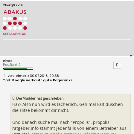
Anzeige von:
elmex
PostRank 9
B
elmex
» 30.07.2018, 20:58
e
Google verkauft gute Pageranks
i
t
r
a
DerMudder hat geschrieben:
g
Hä?? Also nun wird es lächerlich. Geh mal kalt duschen -
die Hitze bekommt dir nicht.
Und danach suche mal nach "Propolis". propolis-
ratgeber.info stammt jedenfalls von einem Betreiber aus