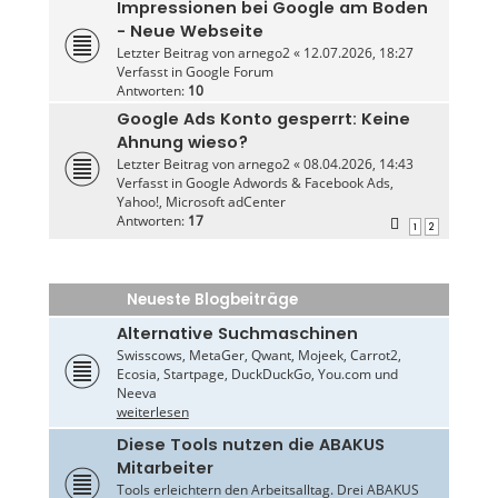
Impressionen bei Google am Boden
- Neue Webseite
Letzter Beitrag von
arnego2
«
12.07.2026, 18:27
Verfasst in
Google Forum
Antworten:
10
Google Ads Konto gesperrt: Keine
Ahnung wieso?
Letzter Beitrag von
arnego2
«
08.04.2026, 14:43
Verfasst in
Google Adwords & Facebook Ads,
Yahoo!, Microsoft adCenter
Antworten:
17
1
2
Neueste Blogbeiträge
Alternative Suchmaschinen
Swisscows, MetaGer, Qwant, Mojeek, Carrot2,
Ecosia, Startpage, DuckDuckGo, You.com und
Neeva
weiterlesen
Diese Tools nutzen die ABAKUS
Mitarbeiter
Tools erleichtern den Arbeitsalltag. Drei ABAKUS