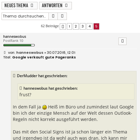
Neues Thema
Antworten
Suche
Erweiterte Suche
62 Beiträge
1
2
3
4
5
Vorherige
hanneswobus
PostRank 10
B
hanneswobus
» 30.07.2018, 12:01
e
Google verkauft gute Pageranks
i
t
r
a
DerMudder hat geschrieben:
g
hanneswobus hat geschrieben:
frust?
In dem Fall ja
Heiß im Büro und zumindest laut Google
bin ich der einzige Mensch auf der Welt dessen Outlook-
Regeln nicht korrekt ausgeführt werden.
Das mit den Social Signs ist ja schon länger ein Thema
und irgendwo ist da wohl auch was dran. Ich kann mir