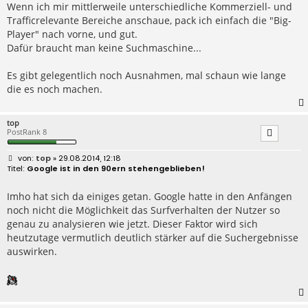
Wenn ich mir mittlerweile unterschiedliche Kommerziell- und
Trafficrelevante Bereiche anschaue, pack ich einfach die "Big-
Player" nach vorne, und gut.
Dafür braucht man keine Suchmaschine...
Es gibt gelegentlich noch Ausnahmen, mal schaun wie lange
die es noch machen.
top
PostRank 8
B
top
» 29.08.2014, 12:18
e
Google ist in den 90ern stehengeblieben!
i
t
r
Imho hat sich da einiges getan. Google hatte in den Anfängen
a
noch nicht die Möglichkeit das Surfverhalten der Nutzer so
g
genau zu analysieren wie jetzt. Dieser Faktor wird sich
heutzutage vermutlich deutlich stärker auf die Suchergebnisse
auswirken.