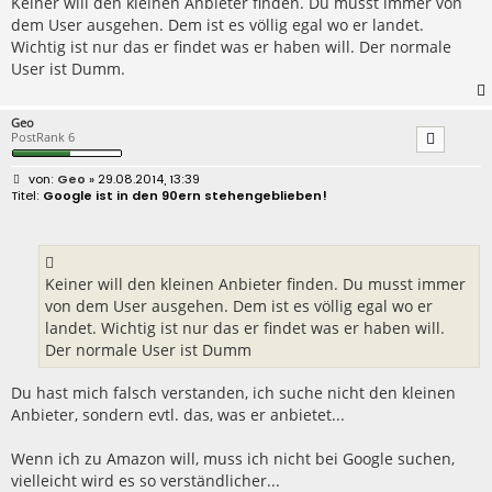
Keiner will den kleinen Anbieter finden. Du musst immer von
dem User ausgehen. Dem ist es völlig egal wo er landet.
Wichtig ist nur das er findet was er haben will. Der normale
User ist Dumm.
Geo
PostRank 6
B
Geo
» 29.08.2014, 13:39
e
Google ist in den 90ern stehengeblieben!
i
t
r
a
g
Keiner will den kleinen Anbieter finden. Du musst immer
von dem User ausgehen. Dem ist es völlig egal wo er
landet. Wichtig ist nur das er findet was er haben will.
Der normale User ist Dumm
Du hast mich falsch verstanden, ich suche nicht den kleinen
Anbieter, sondern evtl. das, was er anbietet...
Wenn ich zu Amazon will, muss ich nicht bei Google suchen,
vielleicht wird es so verständlicher...