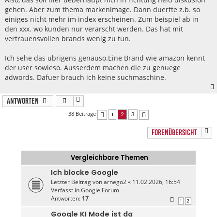
a
gehen. Aber zum thema markenimage. Dann duerfte z.b. so
g
einiges nicht mehr im index erscheinen. Zum beispiel ab in
den xxx. wo kunden nur verarscht werden. Das hat mit
vertrauensvollen brands wenig zu tun.
Ich sehe das ubrigens genauso.Eine Brand wie amazon kennt
der user sowieso. Ausserdem machen die zu genuege
adwords. Dafuer brauch ich keine suchmaschine.
Antworten
38 Beiträge
1
2
3
Vorherige
Nächste
FORENÜBERSICHT
Vergleichbare Themen
Ich blocke Google
Letzter Beitrag von
arnego2
«
11.02.2026, 16:54
Verfasst in
Google Forum
Antworten:
17
1
2
Google KI Mode ist da