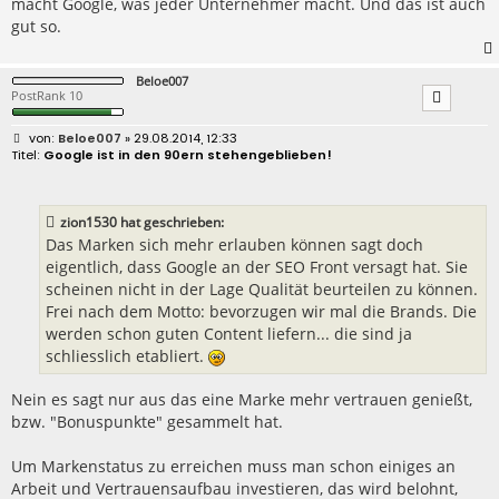
macht Google, was jeder Unternehmer macht. Und das ist auch
gut so.
Beloe007
PostRank 10
B
Beloe007
» 29.08.2014, 12:33
e
Google ist in den 90ern stehengeblieben!
i
t
r
a
zion1530 hat geschrieben:
g
Das Marken sich mehr erlauben können sagt doch
eigentlich, dass Google an der SEO Front versagt hat. Sie
scheinen nicht in der Lage Qualität beurteilen zu können.
Frei nach dem Motto: bevorzugen wir mal die Brands. Die
werden schon guten Content liefern... die sind ja
schliesslich etabliert.
Nein es sagt nur aus das eine Marke mehr vertrauen genießt,
bzw. "Bonuspunkte" gesammelt hat.
Um Markenstatus zu erreichen muss man schon einiges an
Arbeit und Vertrauensaufbau investieren, das wird belohnt,