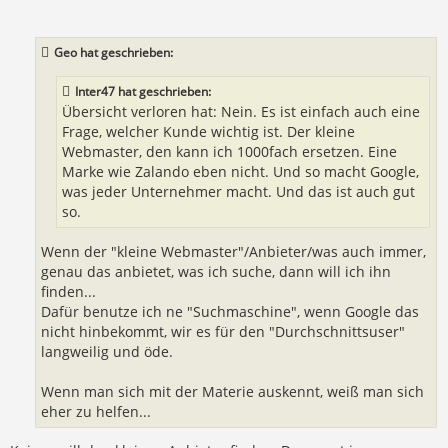
i
t
r
a
Geo hat geschrieben:
g
Inter47 hat geschrieben:
Übersicht verloren hat: Nein. Es ist einfach auch eine
Frage, welcher Kunde wichtig ist. Der kleine
Webmaster, den kann ich 1000fach ersetzen. Eine
Marke wie Zalando eben nicht. Und so macht Google,
was jeder Unternehmer macht. Und das ist auch gut
so.
Wenn der "kleine Webmaster"/Anbieter/was auch immer,
genau das anbietet, was ich suche, dann will ich ihn
finden...
Dafür benutze ich ne "Suchmaschine", wenn Google das
nicht hinbekommt, wir es für den "Durchschnittsuser"
langweilig und öde.
Wenn man sich mit der Materie auskennt, weiß man sich
eher zu helfen...