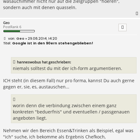
wasauchimmer nicht nur auf die zielgruppen "hoeren",
sondern auch mit denen quasseln.
Geo
PostRank 6
B
Geo
» 29.08.2014, 14:20
e
Google ist in den 90ern stehengeblieben!
i
t
r
a
hanneswobus hat geschrieben:
g
niemals solltest du mit der ich-form argumentieren.
ICH steht (in diesem Fall) nur pro forma, kannst Du auch gerne
gegen er, sie, es, austauschen...
worin denn die verbindung zwischen einem ganz
konkreten "beduerfnis" und eventuellen / passgenauen
angeboten liegt.
Nehmen wir den Bereich Essen&Trinken als Beispiel, egal was
"ich" suche, ich bekomme als Ergebnis Chefkoch,