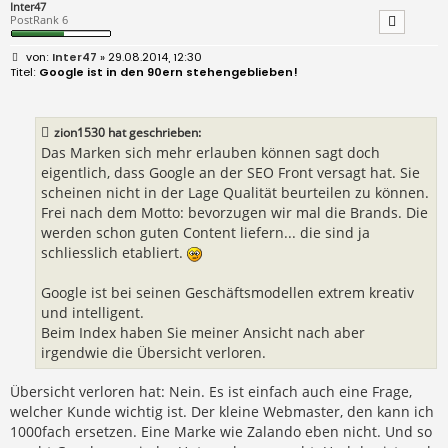
Inter47
PostRank 6
B
Inter47
» 29.08.2014, 12:30
e
Google ist in den 90ern stehengeblieben!
i
t
r
a
zion1530 hat geschrieben:
g
Das Marken sich mehr erlauben können sagt doch
eigentlich, dass Google an der SEO Front versagt hat. Sie
scheinen nicht in der Lage Qualität beurteilen zu können.
Frei nach dem Motto: bevorzugen wir mal die Brands. Die
werden schon guten Content liefern... die sind ja
schliesslich etabliert.
Google ist bei seinen Geschäftsmodellen extrem kreativ
und intelligent.
Beim Index haben Sie meiner Ansicht nach aber
irgendwie die Übersicht verloren.
Übersicht verloren hat: Nein. Es ist einfach auch eine Frage,
welcher Kunde wichtig ist. Der kleine Webmaster, den kann ich
1000fach ersetzen. Eine Marke wie Zalando eben nicht. Und so