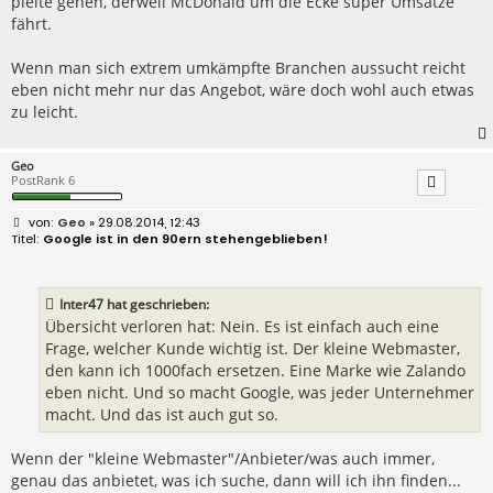
pleite gehen, derweil McDonald um die Ecke super Umsätze
fährt.
Wenn man sich extrem umkämpfte Branchen aussucht reicht
eben nicht mehr nur das Angebot, wäre doch wohl auch etwas
zu leicht.
Geo
PostRank 6
B
Geo
» 29.08.2014, 12:43
e
Google ist in den 90ern stehengeblieben!
i
t
r
a
Inter47 hat geschrieben:
g
Übersicht verloren hat: Nein. Es ist einfach auch eine
Frage, welcher Kunde wichtig ist. Der kleine Webmaster,
den kann ich 1000fach ersetzen. Eine Marke wie Zalando
eben nicht. Und so macht Google, was jeder Unternehmer
macht. Und das ist auch gut so.
Wenn der "kleine Webmaster"/Anbieter/was auch immer,
genau das anbietet, was ich suche, dann will ich ihn finden...