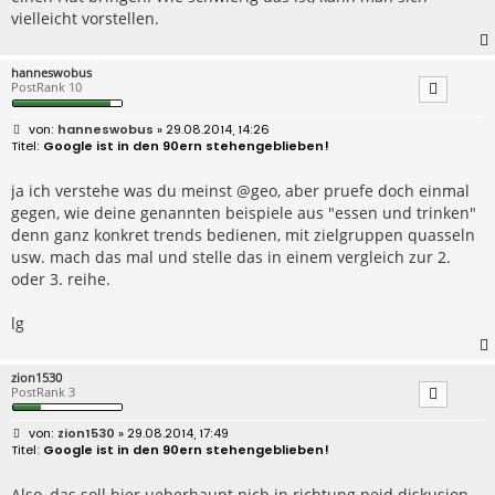
vielleicht vorstellen.
hanneswobus
PostRank 10
B
hanneswobus
» 29.08.2014, 14:26
e
Google ist in den 90ern stehengeblieben!
i
t
r
ja ich verstehe was du meinst @geo, aber pruefe doch einmal
a
gegen, wie deine genannten beispiele aus "essen und trinken"
g
denn ganz konkret trends bedienen, mit zielgruppen quasseln
usw. mach das mal und stelle das in einem vergleich zur 2.
oder 3. reihe.
lg
zion1530
PostRank 3
B
zion1530
» 29.08.2014, 17:49
e
Google ist in den 90ern stehengeblieben!
i
t
r
Also, das soll hier ueberhaupt nich in richtung neid diskusion