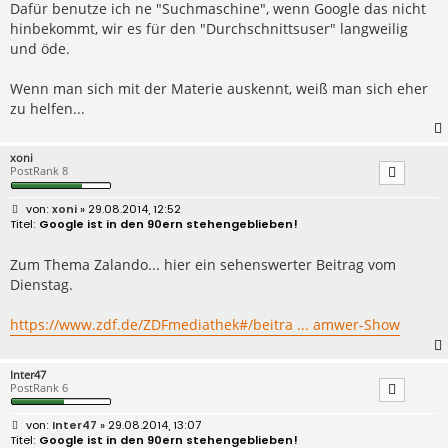
Dafür benutze ich ne "Suchmaschine", wenn Google das nicht
hinbekommt, wir es für den "Durchschnittsuser" langweilig
und öde.
Wenn man sich mit der Materie auskennt, weiß man sich eher
zu helfen...
xoni
PostRank 8
B
xoni
» 29.08.2014, 12:52
e
Google ist in den 90ern stehengeblieben!
i
t
r
Zum Thema Zalando... hier ein sehenswerter Beitrag vom
a
Dienstag.
g
https://www.zdf.de/ZDFmediathek#/beitra ... amwer-Show
Inter47
PostRank 6
B
Inter47
» 29.08.2014, 13:07
e
Google ist in den 90ern stehengeblieben!