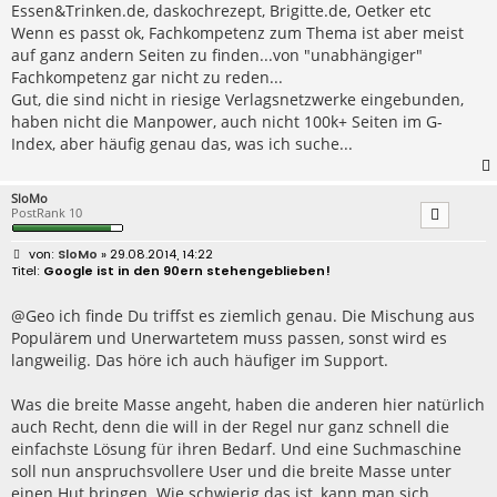
Essen&Trinken.de, daskochrezept, Brigitte.de, Oetker etc
Wenn es passt ok, Fachkompetenz zum Thema ist aber meist
auf ganz andern Seiten zu finden...von "unabhängiger"
Fachkompetenz gar nicht zu reden...
Gut, die sind nicht in riesige Verlagsnetzwerke eingebunden,
haben nicht die Manpower, auch nicht 100k+ Seiten im G-
Index, aber häufig genau das, was ich suche...
SloMo
PostRank 10
B
SloMo
» 29.08.2014, 14:22
e
Google ist in den 90ern stehengeblieben!
i
t
r
@Geo ich finde Du triffst es ziemlich genau. Die Mischung aus
a
Populärem und Unerwartetem muss passen, sonst wird es
g
langweilig. Das höre ich auch häufiger im Support.
Was die breite Masse angeht, haben die anderen hier natürlich
auch Recht, denn die will in der Regel nur ganz schnell die
einfachste Lösung für ihren Bedarf. Und eine Suchmaschine
soll nun anspruchsvollere User und die breite Masse unter
einen Hut bringen. Wie schwierig das ist, kann man sich