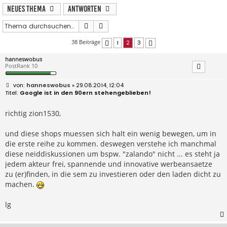
Neues Thema
Antworten
Suche
Erweiterte Suche
38 Beiträge
1
2
3
Vorherige
Nächste
hanneswobus
PostRank 10
B
hanneswobus
» 29.08.2014, 12:04
e
Google ist in den 90ern stehengeblieben!
i
t
r
richtig zion1530,
a
g
und diese shops muessen sich halt ein wenig bewegen, um in
die erste reihe zu kommen. deswegen verstehe ich manchmal
diese neiddiskussionen um bspw. "zalando" nicht ... es steht ja
jedem akteur frei, spannende und innovative werbeansaetze
zu (er)finden, in die sem zu investieren oder den laden dicht zu
machen.
lg