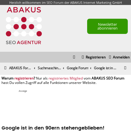
Herzlich willkommen im
SEO Forum
der ABAKUS Internet Marketing GmbH
Newsletter
abonnieren
Registrieren
Anmelden
S
ABAKUS Foren-Übersicht
Suchmaschinenmarketing (SEM) / Suchmaschinenoptimierung (SEO)
Google Forum
Google ist in den 90ern stehengeblieben!
u
registrieren
registriertes Mitglied
c
h
Anzeige
e
Google ist in den 90ern stehengeblieben!