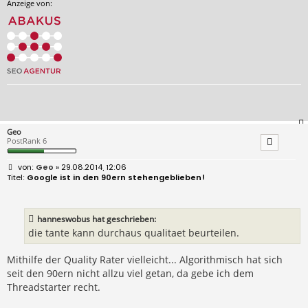
Anzeige von:
Geo
PostRank 6
B
Geo
» 29.08.2014, 12:06
e
Google ist in den 90ern stehengeblieben!
i
t
r
a
hanneswobus hat geschrieben:
g
die tante kann durchaus qualitaet beurteilen.
Mithilfe der Quality Rater vielleicht... Algorithmisch hat sich
seit den 90ern nicht allzu viel getan, da gebe ich dem
Threadstarter recht.