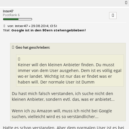
Inter47
PostRank 6
B
Inter47
» 29.08.2014, 13:51
e
Google ist in den 90ern stehengeblieben!
i
t
r
a
Geo hat geschrieben:
g
Keiner will den kleinen Anbieter finden. Du musst
immer von dem User ausgehen. Dem ist es völlig egal
wo er landet. Wichtig ist nur das er findet was er
haben will. Der normale User ist Dumm
Du hast mich falsch verstanden, ich suche nicht den
kleinen Anbieter, sondern evtl. das, was er anbietet...
Wenn ich zu Amazon will, muss ich nicht bei Google
suchen, vielleicht wird es so verständlicher...
Hatte es schon verstanden. Aber dem normalen User ist es bei