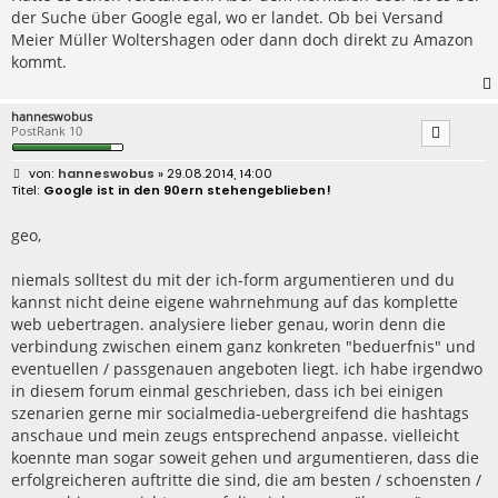
der Suche über Google egal, wo er landet. Ob bei Versand
Meier Müller Woltershagen oder dann doch direkt zu Amazon
kommt.
hanneswobus
PostRank 10
B
hanneswobus
» 29.08.2014, 14:00
e
Google ist in den 90ern stehengeblieben!
i
t
r
geo,
a
g
niemals solltest du mit der ich-form argumentieren und du
kannst nicht deine eigene wahrnehmung auf das komplette
web uebertragen. analysiere lieber genau, worin denn die
verbindung zwischen einem ganz konkreten "beduerfnis" und
eventuellen / passgenauen angeboten liegt. ich habe irgendwo
in diesem forum einmal geschrieben, dass ich bei einigen
szenarien gerne mir socialmedia-uebergreifend die hashtags
anschaue und mein zeugs entsprechend anpasse. vielleicht
koennte man sogar soweit gehen und argumentieren, dass die
erfolgreicheren auftritte die sind, die am besten / schoensten /