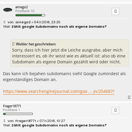
arnego2
PostRank 10
B
arnego2
» 04.11.2018, 23:25
e
Zählt google Subdomains noch als eigene Domains?
i
t
r
a
Webler hat geschrieben:
g
Sorry, dass ich hier jetzt die Leiche ausgrabe, aber mich
interessiert es, ob ihr wisst wie es aktuell ist: also ob eine
Subdomain als eigene Domain gezählt wird oder nicht.
Das kann ich bejahen subdomains sieht Google zumindest als
eigenständiges Domain an.
https://www.searchenginejournal.com/goo ... ys/254687/
Frager18771
PostRank 1
B
Frager18771
» 07.11.2018, 10:27
e
Zählt google Subdomains noch als eigene Domains?
i