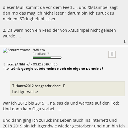
dieser Müll kommt da vor dem Feed .... und XMLsimpel sagt
dan "nö das mag ich nicht lesen" darum bin ich zurück zu
meinem STringbefehl Leser
2. Da warn noch ein Feed der von XMLsimpel nicht gelesen
wurde ....
/Affilitiv/
PostRank 7
B
/Affilitiv/
» 03.12.2019, 11:58
e
Zählt google Subdomains noch als eigene Domains?
i
t
r
a
Hanzo2012
hat geschrieben:
g
Lustigerweise
war ich 2012 bis 2015 ... na, sas da und wartete auf den Tod;
Und dann kam Olga vorbei .....
und dann ging ich zurück ins Leben (auch ins Internet) und
2018 2019 bin ich irgendwie wieder gestorben; und nun bin ich