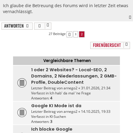
Ich glaube die Betreuung des Forums wird in letzter Zeit etwas
vernachlässigt.
Antworten
27 Beiträge
1
2
Vorherige
FORENÜBERSICHT
Vergleichbare Themen
1 oder 2 Websites? - Local-SEO, 2
Domains, 2 Niederlassungen, 2 GMB-
Profile, DoubleContent
Letzter Beitrag von
arnego2
«
31.01.2026, 21:34
Verfasst in
Ich hab' da mal 'ne Frage
Antworten:
4
Google KI Mode ist da
Letzter Beitrag von
arnego2
«
14.10.2025, 19:33
Verfasst in
KI-Suchen
Antworten:
3
Ich blocke Google