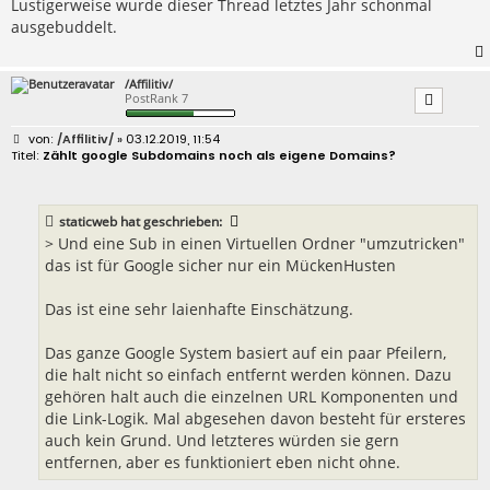
Lustigerweise wurde dieser Thread letztes Jahr schonmal
a
ausgebuddelt.
g
/Affilitiv/
PostRank 7
B
/Affilitiv/
» 03.12.2019, 11:54
e
Zählt google Subdomains noch als eigene Domains?
i
t
r
a
staticweb
hat geschrieben:
g
> Und eine Sub in einen Virtuellen Ordner "umzutricken"
das ist für Google sicher nur ein MückenHusten
Das ist eine sehr laienhafte Einschätzung.
Das ganze Google System basiert auf ein paar Pfeilern,
die halt nicht so einfach entfernt werden können. Dazu
gehören halt auch die einzelnen URL Komponenten und
die Link-Logik. Mal abgesehen davon besteht für ersteres
auch kein Grund. Und letzteres würden sie gern
entfernen, aber es funktioniert eben nicht ohne.