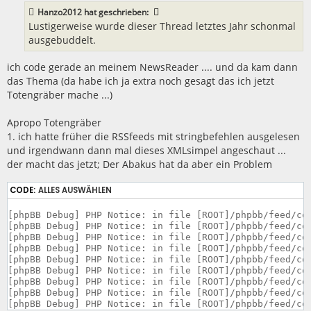
Hanzo2012
hat geschrieben:
Lustigerweise wurde dieser Thread letztes Jahr schonmal
ausgebuddelt.
ich code gerade an meinem NewsReader .... und da kam dann
das Thema (da habe ich ja extra noch gesagt das ich jetzt
Totengräber mache ...)
Apropo Totengräber
1. ich hatte früher die RSSfeeds mit stringbefehlen ausgelesen
und irgendwann dann mal dieses XMLsimpel angeschaut ...
der macht das jetzt; Der Abakus hat da aber ein Problem
CODE:
ALLES AUSWÄHLEN
[phpBB Debug] PHP Notice: in file [ROOT]/phpbb/feed/con
[phpBB Debug] PHP Notice: in file [ROOT]/phpbb/feed/con
[phpBB Debug] PHP Notice: in file [ROOT]/phpbb/feed/con
[phpBB Debug] PHP Notice: in file [ROOT]/phpbb/feed/con
[phpBB Debug] PHP Notice: in file [ROOT]/phpbb/feed/con
[phpBB Debug] PHP Notice: in file [ROOT]/phpbb/feed/con
[phpBB Debug] PHP Notice: in file [ROOT]/phpbb/feed/con
[phpBB Debug] PHP Notice: in file [ROOT]/phpbb/feed/con