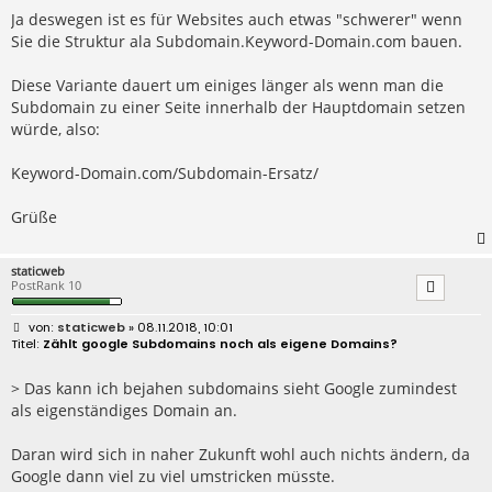
t
r
Ja deswegen ist es für Websites auch etwas "schwerer" wenn
a
Sie die Struktur ala Subdomain.Keyword-Domain.com bauen.
g
Diese Variante dauert um einiges länger als wenn man die
Subdomain zu einer Seite innerhalb der Hauptdomain setzen
würde, also:
Keyword-Domain.com/Subdomain-Ersatz/
Grüße
staticweb
PostRank 10
B
staticweb
» 08.11.2018, 10:01
e
Zählt google Subdomains noch als eigene Domains?
i
t
r
> Das kann ich bejahen subdomains sieht Google zumindest
a
als eigenständiges Domain an.
g
Daran wird sich in naher Zukunft wohl auch nichts ändern, da
Google dann viel zu viel umstricken müsste.