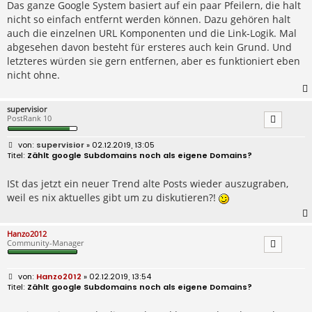
Das ganze Google System basiert auf ein paar Pfeilern, die halt
nicht so einfach entfernt werden können. Dazu gehören halt
auch die einzelnen URL Komponenten und die Link-Logik. Mal
abgesehen davon besteht für ersteres auch kein Grund. Und
letzteres würden sie gern entfernen, aber es funktioniert eben
nicht ohne.
supervisior
PostRank 10
B
supervisior
» 02.12.2019, 13:05
e
Zählt google Subdomains noch als eigene Domains?
i
t
r
ISt das jetzt ein neuer Trend alte Posts wieder auszugraben,
a
weil es nix aktuelles gibt um zu diskutieren?!
g
Hanzo2012
Community-Manager
B
Hanzo2012
» 02.12.2019, 13:54
e
Zählt google Subdomains noch als eigene Domains?
i
t
r