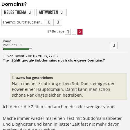
Domains?
Neues Thema
Antworten
Suche
Erweiterte Suche
27 Beiträge
1
2
Vorherige
swiat
PostRank 10
B
swiat
» 08.02.2008, 22:36
e
Zählt google Subdomains noch als eigene Domains?
i
t
r
a
uwew hat geschrieben:
g
Nach meiner Erfahrung erben Sub Doms einiges der
Power einer Hauptdomain. Damit kann man schon
schöne Rankingspielchen betreiben.
Ich denke, die Zeiten sind auch mehr oder weniger vorbei.
Mache immer wieder mal einen Test mit Subdomainanbieter
und Bloghoster und kann in letzter Zeit fast nix mehr davon
merken, das die was erben...