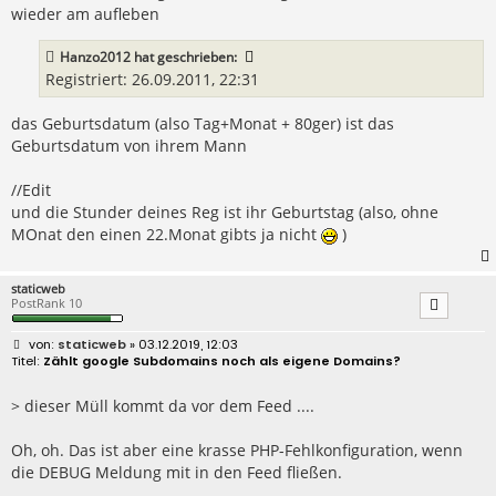
wieder am aufleben
Hanzo2012
hat geschrieben:
Registriert: 26.09.2011, 22:31
das Geburtsdatum (also Tag+Monat + 80ger) ist das
Geburtsdatum von ihrem Mann
//Edit
und die Stunder deines Reg ist ihr Geburtstag (also, ohne
MOnat den einen 22.Monat gibts ja nicht
)
staticweb
PostRank 10
B
staticweb
» 03.12.2019, 12:03
e
Zählt google Subdomains noch als eigene Domains?
i
t
r
> dieser Müll kommt da vor dem Feed ....
a
g
Oh, oh. Das ist aber eine krasse PHP-Fehlkonfiguration, wenn
die DEBUG Meldung mit in den Feed fließen.