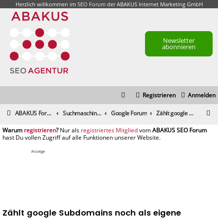
Herzlich willkommen im
SEO Forum
der ABAKUS Internet Marketing GmbH
Newsletter
abonnieren
Registrieren
Anmelden
S
ABAKUS Foren-Übersicht
Suchmaschinenmarketing (SEM) / Suchmaschinenoptimierung (SEO)
Google Forum
Zählt google Subdomains noch als eigene Domains?
u
registrieren
registriertes Mitglied
c
h
Anzeige
e
Zählt google Subdomains noch als eigene