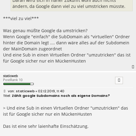
Daran wird sich in naher Zukunft wohl auch nichts
ändern, da Google dann viel zu viel umstricken müsste.
***viel zu viel***
Was genau müßte Google da umstricken?
Wenn Google "einfach" die SubDomain als "virtuellen" Ordner
hinter die Domain legt .... dann wäre alles auf der Subdomein
der MainDomain zugeordnet
Und eine Sub in einen Virtuellen Ordner "umzutricken" das ist
für Google sicher nur ein MückenHusten
staticweb
PostRank 10
B
staticweb
» 02.12.2019, 11:40
e
Zählt google Subdomains noch als eigene Domains?
i
t
r
> Und eine Sub in einen Virtuellen Ordner "umzutricken" das
a
ist für Google sicher nur ein MückenHusten
g
Das ist eine sehr laienhafte Einschätzung.