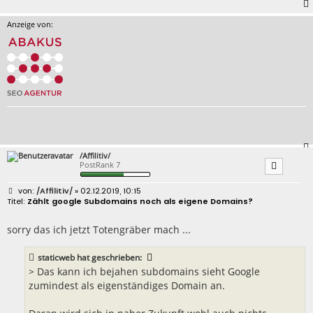
Anzeige von:
/Affilitiv/
PostRank 7
B
/Affilitiv/
» 02.12.2019, 10:15
e
Zählt google Subdomains noch als eigene Domains?
i
t
r
sorry das ich jetzt Totengräber mach ...
a
g
staticweb
hat geschrieben:
> Das kann ich bejahen subdomains sieht Google
zumindest als eigenständiges Domain an.