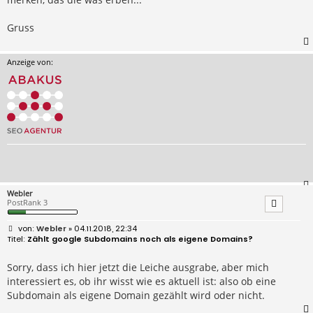
Gruss
Anzeige von:
Webler
PostRank 3
B
Webler
» 04.11.2018, 22:34
e
Zählt google Subdomains noch als eigene Domains?
i
t
r
Sorry, dass ich hier jetzt die Leiche ausgrabe, aber mich
a
interessiert es, ob ihr wisst wie es aktuell ist: also ob eine
g
Subdomain als eigene Domain gezählt wird oder nicht.