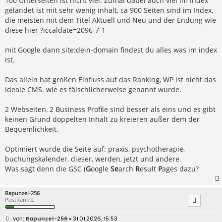
100 Unterseiten ist nicht viel. Zumal dabei auch viel im Index
g
gelandet ist mit sehr wenig inhalt, ca 900 Seiten sind im Index,
die meisten mit dem Titel Aktuell und Neu und der Endung wie
diese hier ?iccaldate=2096-7-1
mit Google dann site:dein-domain findest du alles was im index
ist.
Das allein hat großen Einfluss auf das Ranking, WP ist nicht das
ideale CMS. wie es fälschlicherweise genannt wurde.
2 Webseiten, 2 Business Profile sind besser als eins und es gibt
keinen Grund doppelten Inhalt zu kreieren außer dem der
Bequemlichkeit.
Optimiert wurde die Seite auf: praxis, psychotherapie,
buchungskalender, dieser, werden, jetzt und andere.
Was sagt denn die GSC (
G
oogle
Se
arch
R
esult
P
ages dazu?
Rapunzel-256
PostRank 2
B
Rapunzel-256
» 31.01.2026, 15:53