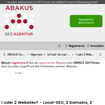
Herzlich willkommen im
SEO Forum
der ABAKUS Internet Marketing GmbH
Newsletter
abonnieren
Registrieren
Anmelden
S
ABAKUS Foren-Übersicht
Allgemein
Ich hab' da mal 'ne Frage
1 oder 2 Websites? - Local-SEO, 2 Domains, 2 Niederlassungen, 2 GMB-Profile, DoubleContent
u
registrieren
registriertes Mitglied
c
h
Anzeige
e
1 oder 2 Websites? - Local-SEO, 2 Domains, 2