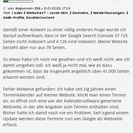
B
Rapunzel-256
» 31.01.2026, 17:24
e
1 oder 2 Websites? - Local-SEO, 2 Domains, 2 Niederlassungen, 2
i
GMB-Profile, DoubleContent
t
r
a
Gemäß einer Antwort zu einer völlig anderen Frage wurde ich
g
darauf aufmerksam, dass in der Google Search Console 37.125
Seiten nicht indexiert und 4.126 sind indexiert. Meine Website
besteht aber nur aus 78 Seiten..
So etwas habe ich noch nie gesehen und ich weiß nicht, wie ich
damit umgehen soll. Ich weiß ja nicht mal, wie es dazu
gekommen ist, dass da insgesamt angeblich über 41.000 Seiten
erkannt worden sind.
Fehler teilweise gefunden: Ich habe seit zig Jahren einen
Terminkalender auf meiner Website. Klickt man einen Termin
an, so öffnet sich eine von der Kalendersoftware generierte
Webseite, in der alle Angaben zum Termin enthalten sind.
Bisher hatte ich damit noch nie ein Problem. Seit irgend einem
Update werden diese Termine nun von Google als Webseite
erfasst.