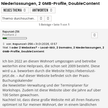
Niederlassungen, 2 GMB-Profile, DoubleContent
Neues Thema
Antworten
Suche
Erweiterte Suche
5 Beiträge • Seite
1
von
1
Rapunzel-256
PostRank 2
B
Rapunzel-256
» 31.01.2026, 13:57
e
1 oder 2 Websites? - Local-SEO, 2 Domains, 2 Niederlassungen, 2
i
GMB-Profile, DoubleContent
t
r
a
Ich bin 2022 an diesen Wohnort umgezogen und betreibe
g
weiterhin eine Heilpraxis, die schon seit 2009 besteht. Diese
wird u.a. beworben durch die Website https://lebenslust-
jetzt.de. – Auf dieser Website befindet sich der Praxis-
Buchungskalender
die Newsletter-Verwaltung und der Terminplaner für
Workshops. Zudem ist diese Website über die Jahre auf über
100 Seiten gewachsen.
Nachteil ist, dass diese große Website mit all ihren Features
optimiert ist für meinen Wohnort, der in einem ländlichen