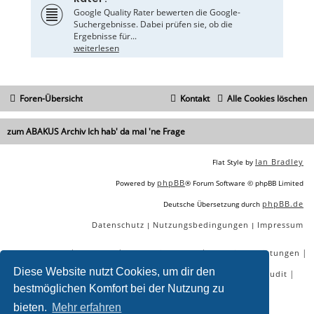
Google Quality Rater bewerten die Google-
Suchergebnisse. Dabei prüfen sie, ob die
Ergebnisse für...
weiterlesen
Foren-Übersicht
Kontakt
Alle Cookies löschen
zum ABAKUS Archiv Ich hab' da mal 'ne Frage
Ian Bradley
Flat Style by
phpBB
Powered by
® Forum Software © phpBB Limited
phpBB.de
Deutsche Übersetzung durch
Datenschutz
Nutzungsbedingungen
Impressum
|
|
|
|
|
|
SEO Agentur
SEO Blog
SEO Online Tools
SEO Dienstleistungen
Diese Website nutzt Cookies, um dir den
|
|
|
|
SEO Workshops
SEO Beratung
Backlinks kaufen
SEO Audit
bestmöglichen Komfort bei der Nutzung zu
|
SEO Tools gratis
SEO-Konkurrenzanalyse
bieten.
Mehr erfahren