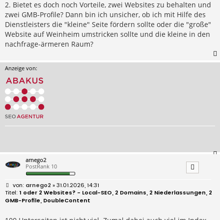
2. Bietet es doch noch Vorteile, zwei Websites zu behalten und
zwei GMB-Profile? Dann bin ich unsicher, ob ich mit Hilfe des
Dienstleisters die "kleine" Seite fördern sollte oder die "große"
Website auf Weinheim umstricken sollte und die kleine in den
nachfrage-ärmeren Raum?
Anzeige von:
arnego2
PostRank 10
B
arnego2
» 31.01.2026, 14:31
e
1 oder 2 Websites? - Local-SEO, 2 Domains, 2 Niederlassungen, 2
i
GMB-Profile, DoubleContent
t
r
a