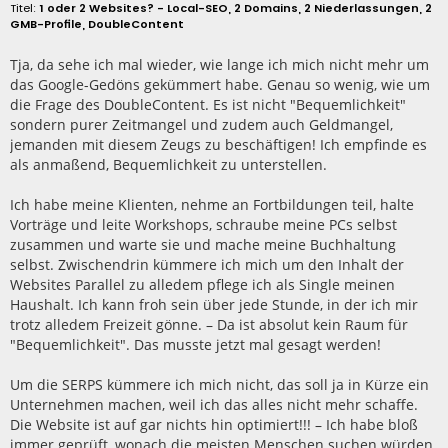
e
1 oder 2 Websites? - Local-SEO, 2 Domains, 2 Niederlassungen, 2
i
GMB-Profile, DoubleContent
t
r
a
Tja, da sehe ich mal wieder, wie lange ich mich nicht mehr um
g
das Google-Gedöns gekümmert habe. Genau so wenig, wie um
die Frage des DoubleContent. Es ist nicht "Bequemlichkeit"
sondern purer Zeitmangel und zudem auch Geldmangel,
jemanden mit diesem Zeugs zu beschäftigen! Ich empfinde es
als anmaßend, Bequemlichkeit zu unterstellen.
Ich habe meine Klienten, nehme an Fortbildungen teil, halte
Vorträge und leite Workshops, schraube meine PCs selbst
zusammen und warte sie und mache meine Buchhaltung
selbst. Zwischendrin kümmere ich mich um den Inhalt der
Websites Parallel zu alledem pflege ich als Single meinen
Haushalt. Ich kann froh sein über jede Stunde, in der ich mir
trotz alledem Freizeit gönne. – Da ist absolut kein Raum für
"Bequemlichkeit". Das musste jetzt mal gesagt werden!
Um die SERPS kümmere ich mich nicht, das soll ja in Kürze ein
Unternehmen machen, weil ich das alles nicht mehr schaffe.
Die Website ist auf gar nichts hin optimiert!!! – Ich habe bloß
immer geprüft, wonach die meisten Menschen suchen würden.