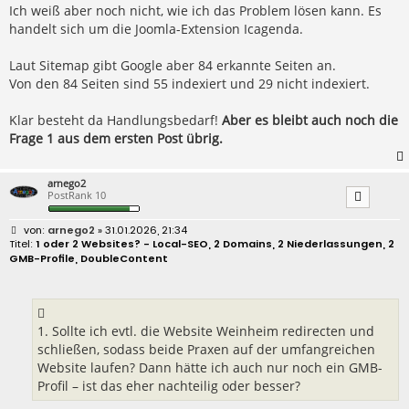
Ich weiß aber noch nicht, wie ich das Problem lösen kann. Es
handelt sich um die Joomla-Extension Icagenda.
Laut Sitemap gibt Google aber 84 erkannte Seiten an.
Von den 84 Seiten sind 55 indexiert und 29 nicht indexiert.
Klar besteht da Handlungsbedarf!
Aber es bleibt auch noch die
Frage 1 aus dem ersten Post übrig.
arnego2
PostRank 10
B
arnego2
» 31.01.2026, 21:34
e
1 oder 2 Websites? - Local-SEO, 2 Domains, 2 Niederlassungen, 2
i
GMB-Profile, DoubleContent
t
r
a
g
1. Sollte ich evtl. die Website Weinheim redirecten und
schließen, sodass beide Praxen auf der umfangreichen
Website laufen? Dann hätte ich auch nur noch ein GMB-
Profil – ist das eher nachteilig oder besser?