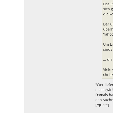
o
Das P
v
sich 
a
die k
Der ü
überh
Yahoo
Um Li
sinds 
... d
Viele
chris
"Wer liefe
diese (wir
Damals ha
den Suchma
[/quote]