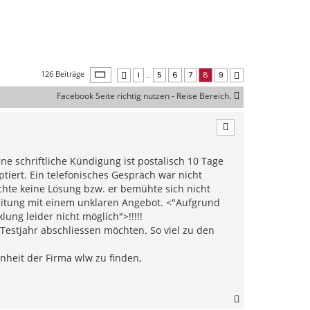
Seite
8
von
9
126 Beiträge
1
…
5
6
7
8
9
Vorherige
Nächste
Facebook Seite richtig nutzen - Reise Bereich.
e schriftliche Kündigung ist postalisch 10 Tage
ptiert. Ein telefonisches Gespräch war nicht
chte keine Lösung bzw. er bemühte sich nicht
eitung mit einem unklaren Angebot. <"Aufgrund
ung leider nicht möglich">!!!!!
 Testjahr abschliessen möchten. So viel zu den
enheit der Firma wlw zu finden,
N