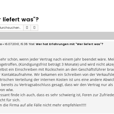
liefert was"?
Suche
Erweiterte Suche
a
» 16.07.2010, 15:38
Wer hat Erfahrungen mit "Wer liefert was"?
ehr schön, wenn jeder Vertrag nach einem Jahr beendet wäre. Mein
ngetroffen, (Kündigungsfrist beträgt 3 Monate) und wird nicht akze
elbst ein Einschreiben mit Rückschein an den Geschäftsführer bra
r Kontaktaufnahme. Wir bekamen ein Schreiben von der Verkaufsl
rischen Verteilung der internen Kosten ist uns eine andere Abwickl
 bereits zu Vertragsabschluss gesagt, dass wir den Vertrag nur als
von wlw.
ssant finde ich auch, dass es sehr schwierig ist, Foren zur Zufried
cht für sich.
 die Firma auf alle Fälle nicht mehr empfehlen!!!!!