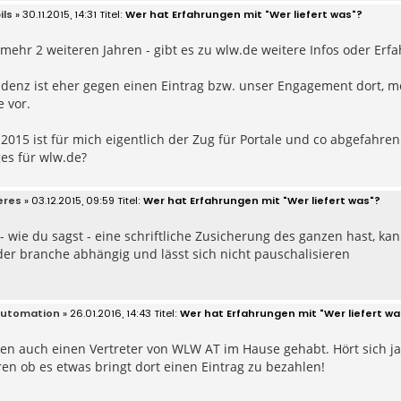
ils
» 30.11.2015, 14:31
Wer hat Erfahrungen mit "Wer liefert was"?
ehr 2 weiteren Jahren - gibt es zu wlw.de weitere Infos oder Erf
denz ist eher gegen einen Eintrag bzw. unser Engagement dort, 
 vor.
 2015 ist für mich eigentlich der Zug für Portale und co abgefahr
ges für wlw.de?
eres
» 03.12.2015, 09:59
Wer hat Erfahrungen mit "Wer liefert was"?
- wie du sagst - eine schriftliche Zusicherung des ganzen hast, kan
der branche abhängig und lässt sich nicht pauschalisieren
automation
» 26.01.2016, 14:43
Wer hat Erfahrungen mit "Wer liefert wa
n auch einen Vertreter von WLW AT im Hause gehabt. Hört sich ja 
ren ob es etwas bringt dort einen Eintrag zu bezahlen!