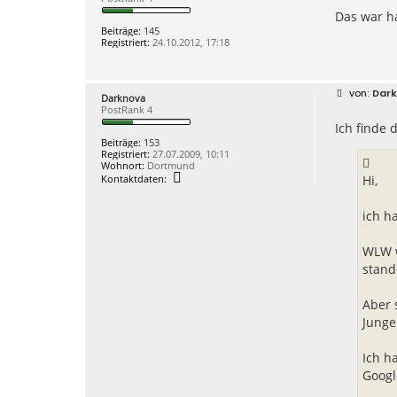
i
Das war ha
t
r
Beiträge:
145
a
Registriert:
24.10.2012, 17:18
g
B
Dar
Darknova
e
PostRank 4
i
Ich finde 
t
r
Beiträge:
153
a
Registriert:
27.07.2009, 10:11
g
Wohnort:
Dortmund
K
Kontaktdaten:
Hi,
o
n
t
ich h
a
k
t
WLW w
d
stand
a
t
e
n
Aber 
v
Junge
o
n
D
Ich h
a
r
Googl
k
n