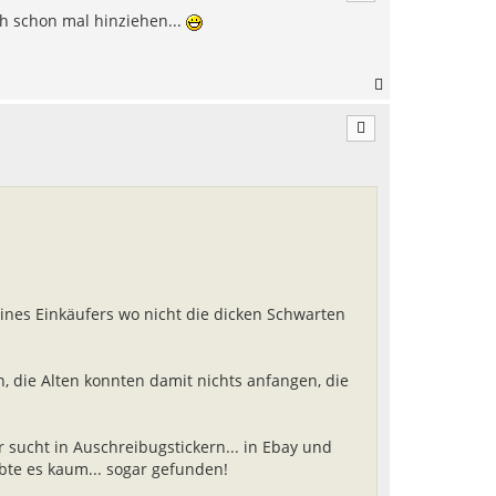
h
ch schon mal hinziehen...
o
b
e
n
N
a
c
h
o
b
e
n
eines Einkäufers wo nicht die dicken Schwarten
, die Alten konnten damit nichts anfangen, die
 sucht in Auschreibugstickern... in Ebay und
ubte es kaum... sogar gefunden!