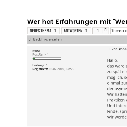
Wer hat Erfahrungen mit "Wer 
Neues Thema
Antworten
Backlinks ersellen
B
mos
mosa
e
PostRank 1
i
Hallo,
t
r
Beiträge:
1
das wäre s
a
Registriert:
16.07.2010, 14:55
g
zu spät ei
möglich, s
einmal zu
der asymet
Wir hatten
Praktiken 
Und intere
Finde, spri
Wir werden