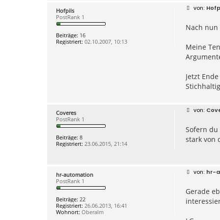
B
Hofp
Hofpils
e
PostRank 1
i
Nach nun m
t
r
Beiträge:
16
a
Registriert:
02.10.2007, 10:13
g
Meine Ten
Argumente
Jetzt Ende
Stichhalti
B
Cov
Coveres
e
PostRank 1
i
Sofern du 
t
r
Beiträge:
8
stark von 
a
Registriert:
23.06.2015, 21:14
g
B
hr-
hr-automation
e
PostRank 1
i
Gerade ebe
t
r
Beiträge:
22
interessie
a
Registriert:
26.06.2013, 16:41
g
Wohnort:
Oberalm