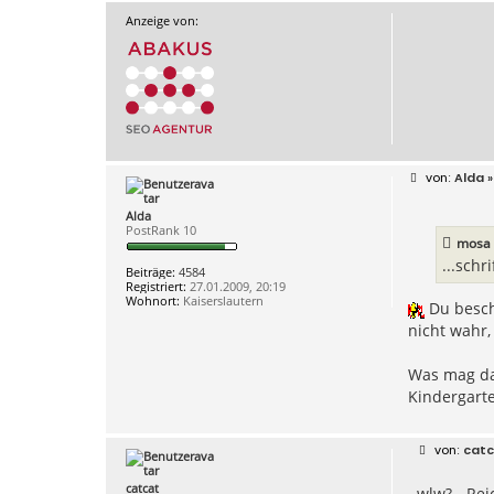
Anzeige von:
B
Alda
»
e
i
Alda
t
PostRank 10
r
mosa 
a
g
...schr
Beiträge:
4584
Registriert:
27.01.2009, 20:19
Wohnort:
Kaiserslautern
Du beschw
nicht wahr,
Was mag dan
Kindergarte
B
catc
e
i
catcat
wlw? - Re
t