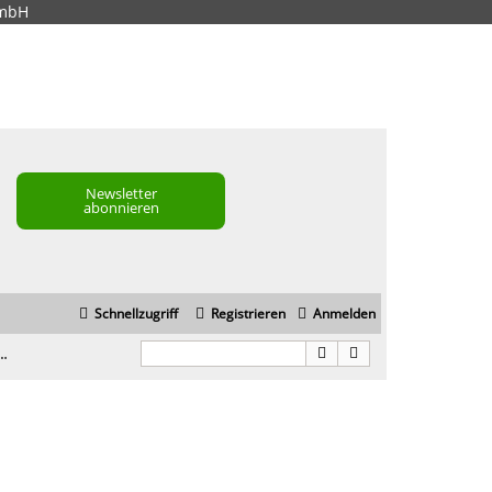
GmbH
Newsletter
abonnieren
Schnellzugriff
Registrieren
Anmelden
ngen mit "Wer liefert was"?