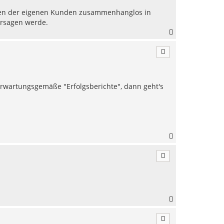
ten der eigenen Kunden zusammenhanglos in
tersagen werde.
N
a
c
h
o
b
e
 erwartungsgemäße "Erfolgsberichte", dann geht's
n
N
a
c
h
o
b
e
n
N
a
c