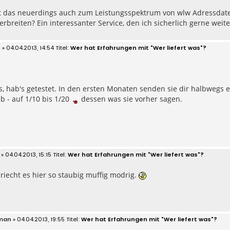
t das neuerdings auch zum Leistungsspektrum von wlw Adressda
erbreiten? Ein interessanter Service, den ich sicherlich gerne wei
2
» 04.04.2013, 14:54
Wer hat Erfahrungen mit "Wer liefert was"?
s, hab's getestet. In den ersten Monaten senden sie dir halbwegs
ab - auf 1/10 bis 1/20
dessen was sie vorher sagen.
» 04.04.2013, 15:15
Wer hat Erfahrungen mit "Wer liefert was"?
riecht es hier so staubig muffig modrig.
man
» 04.04.2013, 19:55
Wer hat Erfahrungen mit "Wer liefert was"?