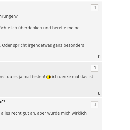
a
c
h
ahrungen?
o
b
e
möchte ich überdenken und bereite meine
n
en. Oder spricht irgendetwas ganz besonders
N
a
c
h
nst du es ja mal testen!
ich denke mal das ist
o
b
e
n
N
a
s"?
c
h
alles recht gut an, aber würde mich wirklich
o
b
e
n