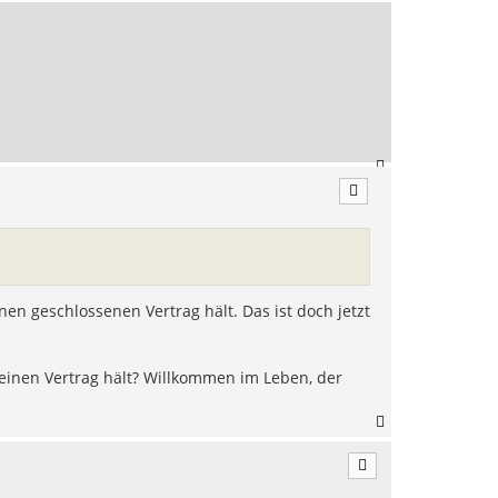
a
c
h
o
b
e
n
N
a
c
h
o
b
e
n
en geschlossenen Vertrag hält. Das ist doch jetzt
einen Vertrag hält? Willkommen im Leben, der
N
a
c
h
o