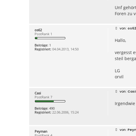
Unf gehör
Foren zu v
B
os6
os62
e
PostRank 1
i
Hallo,
t
r
Beiträge:
1
a
Registriert:
04.04.2013, 14:50
g
vergesst e
steil berg
LG
orvil
B
Casi
Casi
e
PostRank 7
i
Irgendwie 
t
r
Beiträge:
490
a
Registriert:
22.06.2006, 15:24
g
B
Pey
Peyman
e
PostRank 4