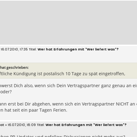
 16.07.2010, 17:35
Wer hat Erfahrungen mit "Wer liefert was"?
hat geschrieben:
iftliche Kündigung ist postalisch 10 Tage zu spät eingetroffen,
erst Dich also, wenn sich Dein Vertragspartner ganz genau an ein
 oder?
n erst bei Dir abgehen, wenn sich ein Vertragspartner NICHT an 
n hat seit ein paar Tagen Ferien.
at
» 16.07.2010, 18:09
Wer hat Erfahrungen mit "Wer liefert was"?
ichen PR-Updates und nofollow-Diskussionen nicht mehr aus?