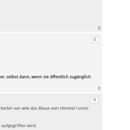
b
e
n
N
a
c
h
o
b
e
n
r, selbst dann, wenn sie öffentlich zugänglich
N
a
c
h
arbeiter von wlw das Blaue vom Himmel runter
o
b
e
n
aufgegriffen wird.