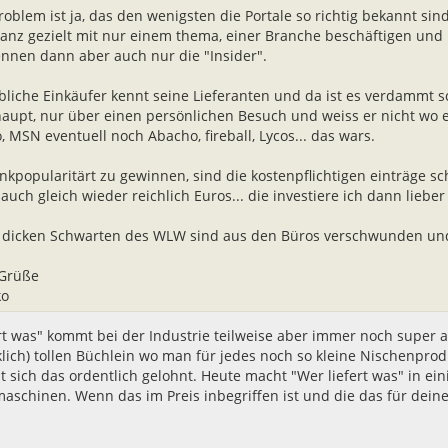
roblem ist ja, das den wenigsten die Portale so richtig bekannt sin
ganz gezielt mit nur einem thema, einer Branche beschäftigen und 
ennen dann aber auch nur die "Insider".
bliche Einkäufer kennt seine Lieferanten und da ist es verdamm
aupt, nur über einen persönlichen Besuch und weiss er nicht wo er 
, MSN eventuell noch Abacho, fireball, Lycos... das wars.
nkpopularitärt zu gewinnen, sind die kostenpflichtigen einträge schl
auch gleich wieder reichlich Euros... die investiere ich dann lieber 
ie dicken Schwarten des WLW sind aus den Büros verschwunden und 
 Grüße
ko
rt was" kommt bei der Industrie teilweise aber immer noch super a
klich) tollen Büchlein wo man für jedes noch so kleine Nischenpr
t sich das ordentlich gelohnt. Heute macht "Wer liefert was" in 
schinen. Wenn das im Preis inbegriffen ist und die das für dein