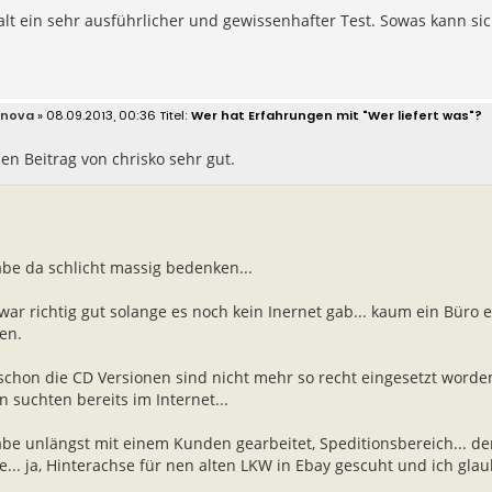
lt ein sehr ausführlicher und gewissenhafter Test. Sowas kann si
knova
» 08.09.2013, 00:36
Wer hat Erfahrungen mit "Wer liefert was"?
den Beitrag von chrisko sehr gut.
abe da schlicht massig bedenken...
ar richtig gut solange es noch kein Inernet gab... kaum ein Büro 
en.
schon die CD Versionen sind nicht mehr so recht eingesetzt worden
n suchten bereits im Internet...
abe unlängst mit einem Kunden gearbeitet, Speditionsbereich... der
e... ja, Hinterachse für nen alten LKW in Ebay gescuht und ich gla