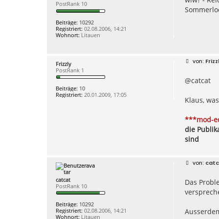
PostRank 10
r
Sommerlo
a
g
Beiträge:
10292
Registriert:
02.08.2006, 14:21
Wohnort:
Litauen
B
Frizz
Frizzly
e
PostRank 1
i
@catcat
t
r
Beiträge:
10
a
Registriert:
20.01.2009, 17:05
g
Klaus, was
***mod-ed
die Publik
sind
B
catc
e
i
catcat
Das Probl
t
PostRank 10
r
versprech
a
g
Beiträge:
10292
Ausserdem
Registriert:
02.08.2006, 14:21
Wohnort:
Litauen