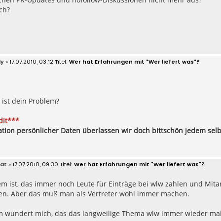
ch?
ly
» 17.07.2010, 03:12
Wer hat Erfahrungen mit "Wer liefert was"?
 ist dein Problem?
it***
ation persönlicher Daten überlassen wir doch bittschön jedem selbe
at
» 17.07.2010, 09:30
Wer hat Erfahrungen mit "Wer liefert was"?
em ist, das immer noch Leute für Einträge bei wlw zahlen und Mit
en. Aber das muß man als Vertreter wohl immer machen.
 wundert mich, das das langweilige Thema wlw immer wieder mal 