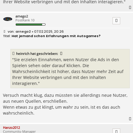
Ihrer Website verbringen und mit den Inhalten interagieren."
arnego2
PostRank 10
B
arnego2
» 07.02.2025, 20:26
e
Hat jemand schon Erfahrungen mit Autogames?
i
t
r
a
heinrich
hat geschrieben:
g
"Sie erzielen Einnahmen, wenn Nutzer die Ads in den
Spielen sehen oder darauf klicken. Die
Wahrscheinlichkeit ist höher, dass Nutzer mehr Zeit auf
Ihrer Website verbringen und mit den Inhalten
interagieren."
Versuch macht klug, dazu müssten sie allerdings neue Nutzer,
aus neuen Quellen, erschließen.
Wenn etwas zu gut klingt, um wahr zu sein, ist es das auch
wahrscheinlich.
Hanzo2012
Community-Manager