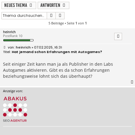
Neues Thema
Antworten
Suche
Erweiterte Suche
5 Beiträge • Seite
1
von
1
heinrich
PostRank 10
B
heinrich
» 07.02.2025, 16:31
e
Hat jemand schon Erfahrungen mit Autogames?
i
t
r
Seit einiger Zeit kann man ja als Publisher in den Labs
a
Autogames aktivieren. Gibt es da schon Erfahrungen
g
beziehungsweise lohnt sich das überhaupt?
Anzeige von: