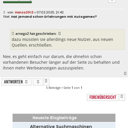
B
Hanzo2012
» 07.02.2025, 21:42
e
Hat jemand schon Erfahrungen mit Autogames?
i
t
r
a
arnego2
hat geschrieben:
g
dazu müssten sie allerdings neue Nutzer, aus neuen
Quellen, erschließen.
Nee, es geht einfach nur darum, die ohnehin schon
vorhandenen Besucher länger auf der Seite zu behalten und
ihnen mehr Werbeanzeigen auszuspielen.
Antworten
5 Beiträge • Seite
1
von
1
FORENÜBERSICHT
Neueste Blogbeiträge
Alternative Suchmaschinen