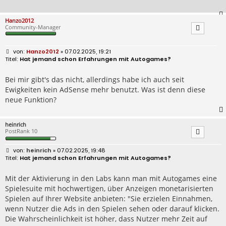
Hanzo2012
Community-Manager
B
Hanzo2012
» 07.02.2025, 19:21
e
Hat jemand schon Erfahrungen mit Autogames?
i
t
r
Bei mir gibt's das nicht, allerdings habe ich auch seit
a
Ewigkeiten kein AdSense mehr benutzt. Was ist denn diese
g
neue Funktion?
heinrich
PostRank 10
B
heinrich
» 07.02.2025, 19:48
e
Hat jemand schon Erfahrungen mit Autogames?
i
t
r
Mit der Aktivierung in den Labs kann man mit Autogames eine
a
Spielesuite mit hochwertigen, über Anzeigen monetarisierten
g
Spielen auf Ihrer Website anbieten: "Sie erzielen Einnahmen,
wenn Nutzer die Ads in den Spielen sehen oder darauf klicken.
Die Wahrscheinlichkeit ist höher, dass Nutzer mehr Zeit auf