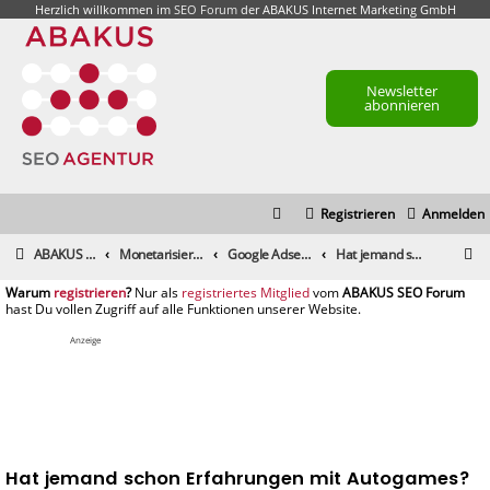
Herzlich willkommen im
SEO Forum
der ABAKUS Internet Marketing GmbH
Newsletter
abonnieren
Registrieren
Anmelden
S
ABAKUS Foren-Übersicht
Monetarisierung & Controlling
Google Adsense
Hat jemand schon Erfahrungen mit Autogames?
u
registrieren
registriertes Mitglied
c
h
Anzeige
e
Hat jemand schon Erfahrungen mit Autogames?