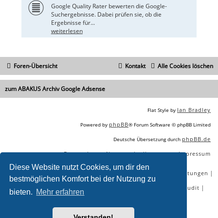
Google Quality Rater bewerten die Google-
Suchergebnisse. Dabei prüfen sie, ob die
Ergebnisse für...
weiterlesen
Foren-Übersicht
Kontakt
Alle Cookies löschen
zum ABAKUS Archiv Google Adsense
Ian Bradley
Flat Style by
phpBB
Powered by
® Forum Software © phpBB Limited
phpBB.de
Deutsche Übersetzung durch
Datenschutz
Nutzungsbedingungen
Impressum
|
|
Diese Website nutzt Cookies, um dir den
|
|
|
|
SEO Agentur
SEO Blog
SEO Online Tools
SEO Dienstleistungen
bestmöglichen Komfort bei der Nutzung zu
|
|
|
|
SEO Workshops
SEO Beratung
Backlinks kaufen
SEO Audit
bieten.
Mehr erfahren
|
SEO Tools gratis
SEO-Konkurrenzanalyse
Verstanden!