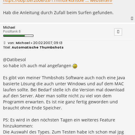
https://0bp.de/2006/03/17/linux-konsole ... webseiten/
Hab die Anleitung durch Zufall beim Surfen gefunden.
Michael
PostRank 8
B
Michael
» 20.02.2007, 09:13
e
Automatische Thumbshots
i
t
r
@Datibesol
a
so habe ich auch mal angefangen
g
Es gibt von meiner Thmbshots Software auch noch eine Java
basierte Lösung die auch unter Windows und auf dem MAC
laufen sollte. Bei Bedarf stelle ich die Version mal download
auf den Server. Aber man sollte nicht zu viel von dem
Programm erwarten. Es ist nie ganz fertig geworden und
braucht ohne Ende Speicher.
PS: Es wird in den nöchsten Tagen ein weiteres Feature
hinzukommen:
Die Auswahl des Types. Zum Testen habe ich schon mal jpg