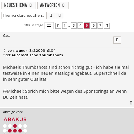
Neues Thema
Antworten
Suche
Erweiterte Suche
Seite
5
von
7
100 Beiträge
1
…
3
4
5
6
7
Vorherige
Nächste
Gast
B
Gast
» 13.12.2006, 13:04
e
Automatische Thumbshots
i
t
r
Michaels Thumbshots sind schon richtig gut - ich habe sie mal
a
testweise in einen neuen Katalog eingebaut. Superschnell da
g
in sehr guter Qualität.
@Michael: Sprich mich bitte wegen des Sponsorings an wenn
Du Zeit hast.
Anzeige von: