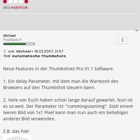
Michael
PostRank 8
B
Michael
» 18.02.2007, 21:57
e
Automatische Thumbshots
i
t
r
Neue Features in der Thumbshots Pro V1.1 Software.
a
g
1. Ein delay Parameter, mit dem man die Wartezeit des
Browsers auf den Thumbshot steuern kann.
2. Viele von Euch haben schon lange darauf gewartet. Nun ist
es so weit. Der Parameter ist: "commingsoonimg". Statt einem
leeren Bild von 1x1 Pixel kann man nun auch ein beliebiges
anderes Bild verwenden.
Z.B. das hier