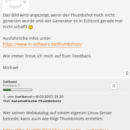
Das Bild wird angezeigt, wenn der Thumbshot noch nicht
generiert wurde und der Generator es in Echtzeit gerade mal
nicht schafft
Ausführliche Infos unter:
https://www.m-software.de/thumbshots/
Wie immer freue ich mich auf Euer Feedback.
Michael
Datibesol
PostRank 3
B
Datibesol
» 18.02.2007, 23:20
e
Automatische Thumbshots
i
t
r
Wer seinen Webkatalog auf einem eigenen Linux-Server
a
betreibt, kann auch wie folgt Thumbshots erstellen:
g