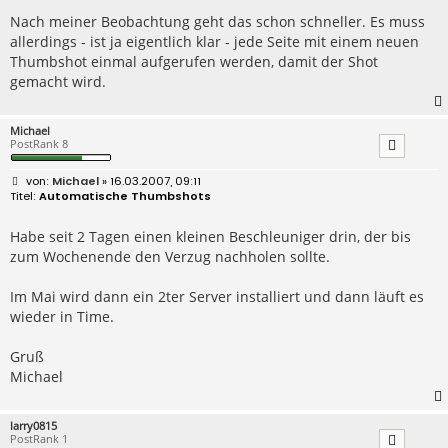
t
r
Nach meiner Beobachtung geht das schon schneller. Es muss
a
allerdings - ist ja eigentlich klar - jede Seite mit einem neuen
g
Thumbshot einmal aufgerufen werden, damit der Shot
gemacht wird.
Michael
PostRank 8
B
Michael
» 16.03.2007, 09:11
e
Automatische Thumbshots
i
t
r
Habe seit 2 Tagen einen kleinen Beschleuniger drin, der bis
a
zum Wochenende den Verzug nachholen sollte.
g
Im Mai wird dann ein 2ter Server installiert und dann läuft es
wieder in Time.
Gruß
Michael
larry0815
PostRank 1