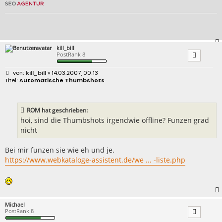
kill_bill
PostRank 8
B
kill_bill
» 14.03.2007, 00:13
e
Automatische Thumbshots
i
t
r
a
ROM hat geschrieben:
g
hoi, sind die Thumbshots irgendwie offline? Funzen grad
nicht
Bei mir funzen sie wie eh und je.
https://www.webkataloge-assistent.de/we ... -liste.php
Michael
PostRank 8