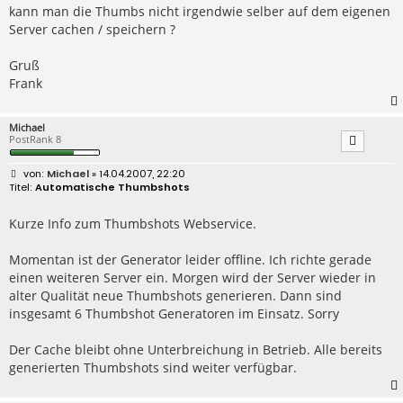
kann man die Thumbs nicht irgendwie selber auf dem eigenen
Server cachen / speichern ?
Gruß
Frank
Michael
PostRank 8
B
Michael
» 14.04.2007, 22:20
e
Automatische Thumbshots
i
t
r
Kurze Info zum Thumbshots Webservice.
a
g
Momentan ist der Generator leider offline. Ich richte gerade
einen weiteren Server ein. Morgen wird der Server wieder in
alter Qualität neue Thumbshots generieren. Dann sind
insgesamt 6 Thumbshot Generatoren im Einsatz. Sorry
Der Cache bleibt ohne Unterbreichung in Betrieb. Alle bereits
generierten Thumbshots sind weiter verfügbar.