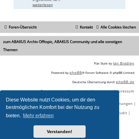
weiterlesen
Foren-Übersicht
Kontakt
Alle Cookies löschen
zum ABAKUS Archiv Offtopic, ABAKUS Community und alle sonstigen
Themen
Ian Bradley
Flat Style by
phpBB
Powered by
® Forum Software © phpBB Limited
phpBB.de
Deutsche Übersetzung durch
Datenschutz
Nutzungsbedingungen
Impressum
|
|
Diese Website nutzt Cookies, um dir den
|
|
|
|
SEO Agentur
SEO Blog
SEO Online Tools
SEO Dienstleistungen
bestmöglichen Komfort bei der Nutzung zu
|
|
|
|
SEO Workshops
SEO Beratung
Backlinks kaufen
SEO Audit
bieten.
Mehr erfahren
|
SEO Tools gratis
SEO-Konkurrenzanalyse
Verstanden!
Sie lesen gerade:
Automatische Thumbshots - Seite 5 - ABAKUS