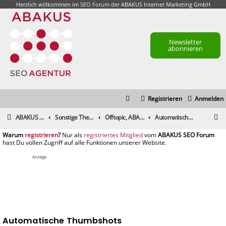
Herzlich willkommen im
SEO Forum
der ABAKUS Internet Marketing GmbH
Newsletter
abonnieren
Registrieren
Anmelden
S
ABAKUS Foren-Übersicht
Sonstige Themen
Offtopic, ABAKUS Community und alle sonstigen Themen
Automatische Thumbshots
u
registrieren
registriertes Mitglied
c
h
Anzeige
e
Automatische Thumbshots