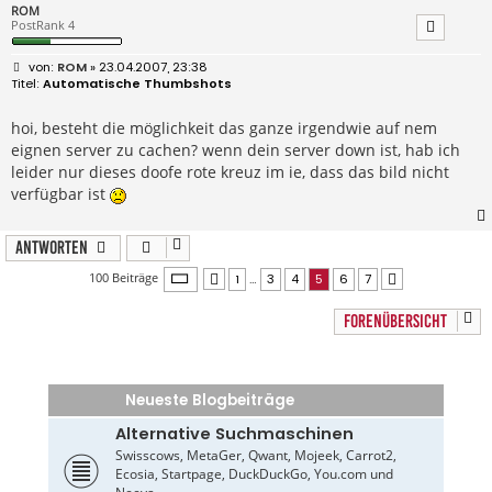
ROM
PostRank 4
B
ROM
» 23.04.2007, 23:38
e
Automatische Thumbshots
i
t
r
hoi, besteht die möglichkeit das ganze irgendwie auf nem
a
eignen server zu cachen? wenn dein server down ist, hab ich
g
leider nur dieses doofe rote kreuz im ie, dass das bild nicht
verfügbar ist
Antworten
Seite
5
von
7
100 Beiträge
1
…
3
4
5
6
7
Vorherige
Nächste
FORENÜBERSICHT
Neueste Blogbeiträge
Alternative Suchmaschinen
Swisscows, MetaGer, Qwant, Mojeek, Carrot2,
Ecosia, Startpage, DuckDuckGo, You.com und