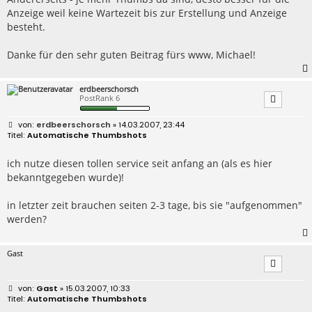
Anzeige weil keine Wartezeit bis zur Erstellung und Anzeige
besteht.
Danke für den sehr guten Beitrag fürs www, Michael!
erdbeerschorsch
PostRank 6
B
erdbeerschorsch
» 14.03.2007, 23:44
e
Automatische Thumbshots
i
t
r
ich nutze diesen tollen service seit anfang an (als es hier
a
bekanntgegeben wurde)!
g
in letzter zeit brauchen seiten 2-3 tage, bis sie "aufgenommen"
werden?
Gast
B
Gast
» 15.03.2007, 10:33
e
Automatische Thumbshots
i