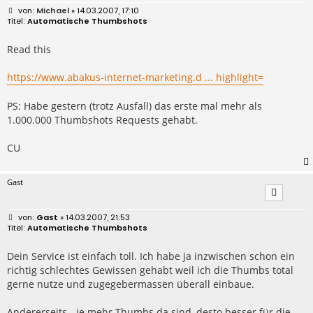
B
Michael
» 14.03.2007, 17:10
e
Automatische Thumbshots
i
t
r
Read this
a
g
https://www.abakus-internet-marketing.d ... highlight=
PS: Habe gestern (trotz Ausfall) das erste mal mehr als
1.000.000 Thumbshots Requests gehabt.
CU
Gast
B
Gast
» 14.03.2007, 21:53
e
Automatische Thumbshots
i
t
r
Dein Service ist einfach toll. Ich habe ja inzwischen schon ein
a
richtig schlechtes Gewissen gehabt weil ich die Thumbs total
g
gerne nutze und zugegebermassen überall einbaue.
Andererseits - je mehr Thumbs da sind, desto besser für die