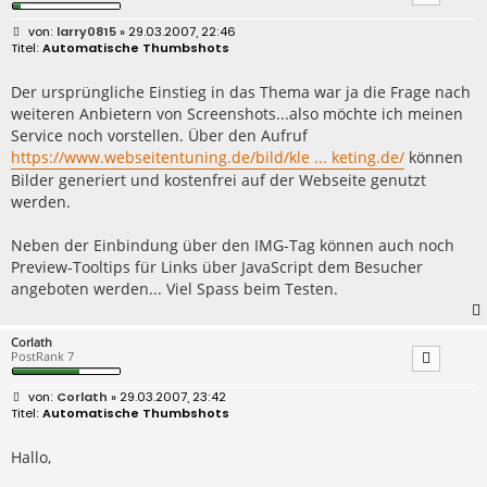
B
larry0815
» 29.03.2007, 22:46
e
Automatische Thumbshots
i
t
r
Der ursprüngliche Einstieg in das Thema war ja die Frage nach
a
weiteren Anbietern von Screenshots...also möchte ich meinen
g
Service noch vorstellen. Über den Aufruf
https://www.webseitentuning.de/bild/kle ... keting.de/
können
Bilder generiert und kostenfrei auf der Webseite genutzt
werden.
Neben der Einbindung über den IMG-Tag können auch noch
Preview-Tooltips für Links über JavaScript dem Besucher
angeboten werden... Viel Spass beim Testen.
Corlath
PostRank 7
B
Corlath
» 29.03.2007, 23:42
e
Automatische Thumbshots
i
t
r
Hallo,
a
g