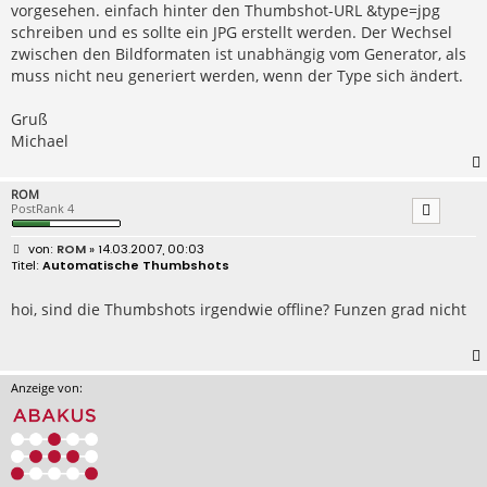
vorgesehen. einfach hinter den Thumbshot-URL &type=jpg
schreiben und es sollte ein JPG erstellt werden. Der Wechsel
zwischen den Bildformaten ist unabhängig vom Generator, als
muss nicht neu generiert werden, wenn der Type sich ändert.
Gruß
Michael
ROM
PostRank 4
B
ROM
» 14.03.2007, 00:03
e
Automatische Thumbshots
i
t
r
hoi, sind die Thumbshots irgendwie offline? Funzen grad nicht
a
g
Anzeige von: