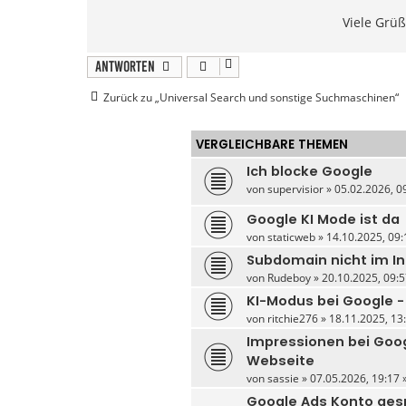
Viele Grü
Antworten
Zurück zu „Universal Search und sonstige Suchmaschinen“
VERGLEICHBARE THEMEN
Ich blocke Google
von
supervisior
» 05.02.2026, 09
Google KI Mode ist da
von
staticweb
» 14.10.2025, 09:
Subdomain nicht im I
von
Rudeboy
» 20.10.2025, 09:5
KI-Modus bei Google -
von
ritchie276
» 18.11.2025, 13:
Impressionen bei Goo
Webseite
von
sassie
» 07.05.2026, 19:17 
Google Ads Konto ges