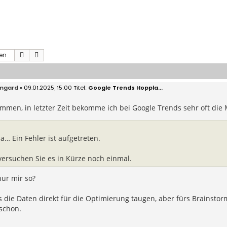
Suche
Erweiterte Suche
mgard
» 09.01.2025, 15:00
Google Trends Hoppla...
mmen, in letzter Zeit bekomme ich bei Google Trends sehr oft die
a… Ein Fehler ist aufgetreten.
 versuchen Sie es in Kürze noch einmal.
ur mir so?
s die Daten direkt für die Optimierung taugen, aber fürs Brainsto
 schon.