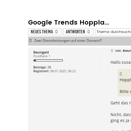
Google Trends Hoppla...
Neues Thema
Antworten
Zwei Dienstleistungen auf einer Domain!?
B
Bau
Baumgard
e
PostRank 1
i
Hallo zusa
t
r
Beiträge:
28
a
Registriert:
08.01.2025, 06:22
g
Hoppl
Bitte
Geht das n
Nicht, das
ging es ja