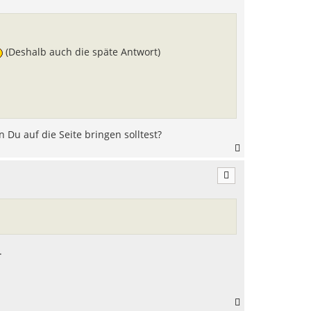
o
b
e
n
(Deshalb auch die späte Antwort)
u auf die Seite bringen solltest?
N
a
c
h
o
b
e
n
.
N