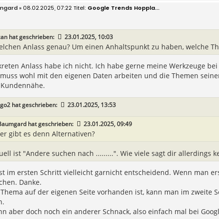
mgard
» 08.02.2025, 07:22
Google Trends Hoppla...
can
hat geschrieben:
23.01.2025, 10:03
elchen Anlass genau? Um einen Anhaltspunkt zu haben, welche The
reten Anlass habe ich nicht. Ich habe gerne meine Werkzeuge bei
muss wohl mit den eigenen Daten arbeiten und die Themen seine
: Kundennähe.
ego2
hat geschrieben:
23.01.2025, 13:53
Baumgard
hat geschrieben:
23.01.2025, 09:49
er gibt es denn Alternativen?
ell ist "Andere suchen nach .........". Wie viele sagt dir allerdings k
ist im ersten Schritt vielleicht garnicht entscheidend. Wenn man e
schen. Danke.
hema auf der eigenen Seite vorhanden ist, kann man im zweite Sc
.
nn aber doch noch ein anderer Schnack, also einfach mal bei Goo