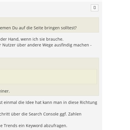
a
c
h
o
b
e
men Du auf die Seite bringen solltest?
n
 der Hand, wenn ich sie brauche.
r Nutzer über andere Wege ausfindig machen -
einer.
rst einmal die Idee hat kann man in diese Richtung
hritt über die Search Console ggf. Zahlen
gle Trends ein Keyword abzufragen.