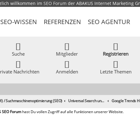
zlich willkommen im
SEO Forum
der ABAKUS Internet Marketing 
SEO-WISSEN
REFERENZEN
SEO AGENTUR
Suche
Mitglieder
Registrieren
rivate Nachrichten
Anmelden
Letzte Themen
) / Suchmaschinenoptimierung (SEO)
Universal Search und sonstige Suchmaschinen