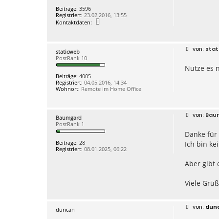
Beiträge:
3596
Registriert:
23.02.2016, 13:55
K
Kontaktdaten:
o
n
t
a
B
stat
staticweb
k
e
PostRank 10
t
i
d
Nutze es n
t
a
r
Beiträge:
4005
t
a
Registriert:
04.05.2016, 14:34
e
g
Wohnort:
Remote im Home Office
n
v
o
n
B
Bau
a
Baumgard
e
r
PostRank 1
i
n
Danke für
t
e
r
g
Beiträge:
28
Ich bin ke
a
o
Registriert:
08.01.2025, 06:22
g
2
Aber gibt 
Viele Grü
B
dun
duncan
e