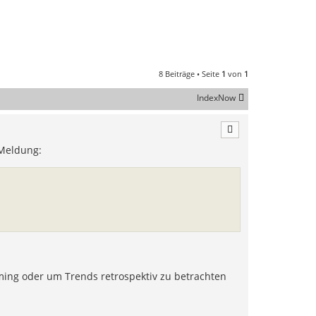
8 Beiträge • Seite
1
von
1
IndexNow
 Meldung:
rming oder um Trends retrospektiv zu betrachten