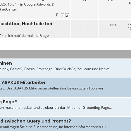
0
026, 16:34 » in
Google Adwords &
ft adCenter
1
2
 sichtbar, Nachteile bei
v
3
2661
1
 » in
Ich hab' da mal 'ne Frage
hinen
jeek, Carrot2, Ecosia, Startpage, DuckDuckGo, You.com und Neeva
e ABAKUS Mitarbeiter
ltag. Drei ABAKUS Mitarbeiter stellen ihre bevorzugten Tools vor.
g Page?
en maschinenlesbar und strukturiert dar. Mit einer Grounding Page...
ied zwischen Query und Prompt?
beauftragen Sie eine Suchmaschine, im Internet Informationen zu...