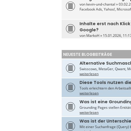
von
kevin-und-chantal
» 03.02.2
Facebook Ads, Yahoo!, Microso
Inhalte erst nach Klick
Google?
von
MarkoH
» 15.01.2026, 11:17
NEUESTE BLOGBEITRÄGE
Alternative Suchmasc
Swisscows, MetaGer, Qwant, Mo
weiterlesen
Diese Tools nutzen di
Tools erleichtern den Arbeitsal
weiterlesen
Was ist eine Groundin
Grounding Pages stellen Entität
weiterlesen
Was ist der Untersch
Mit einer Suchanfrage (Query) 