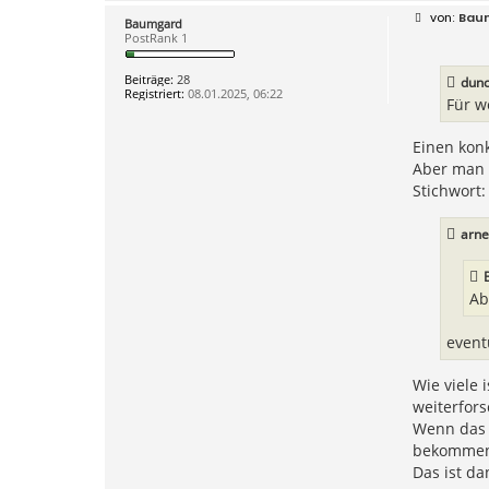
a
B
Bau
Baumgard
k
e
PostRank 1
t
i
d
t
a
r
Beiträge:
28
dun
t
a
Registriert:
08.01.2025, 06:22
e
g
Für w
n
v
o
Einen konk
n
Aber man 
a
r
Stichwort
n
e
g
arn
o
2
Ab
eventu
Wie viele 
weiterfor
Wenn das T
bekommen
Das ist da