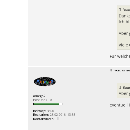
i
t
r
Bau
a
g
Danke
Ich b
Aber 
Viele
Für welch
B
arn
e
i
t
r
Bau
a
g
Aber 
arnego2
PostRank 10
eventuell i
Beiträge:
3596
Registriert:
23.02.2016, 13:55
K
Kontaktdaten:
o
n
t