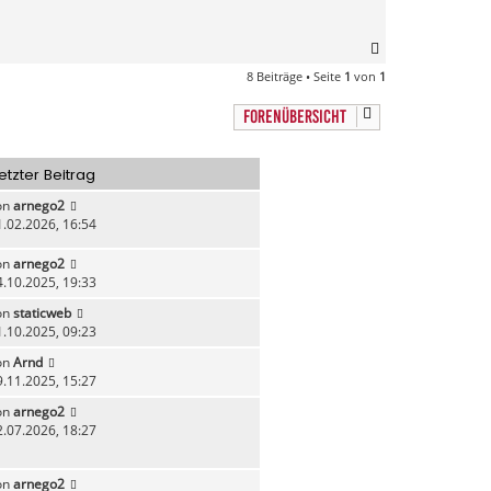
N
a
8 Beiträge • Seite
1
von
1
c
h
FORENÜBERSICHT
o
b
e
etzter Beitrag
n
on
arnego2
1.02.2026, 16:54
on
arnego2
4.10.2025, 19:33
on
staticweb
1.10.2025, 09:23
on
Arnd
9.11.2025, 15:27
on
arnego2
2.07.2026, 18:27
on
arnego2