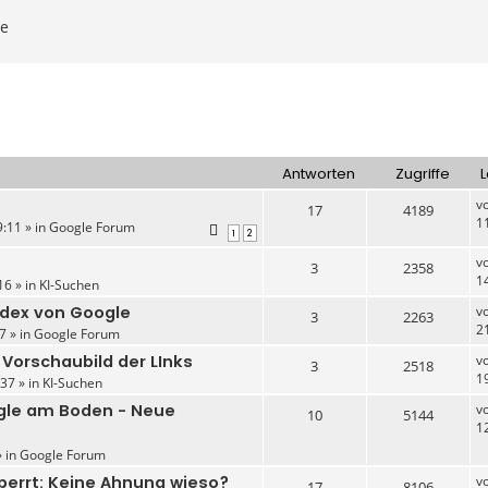
ße
Antworten
Zugriffe
L
v
17
4189
1
:11 » in
Google Forum
1
2
v
3
2358
1
16 » in
KI-Suchen
ndex von Google
v
3
2263
2
7 » in
Google Forum
 Vorschaubild der LInks
v
3
2518
1
37 » in
KI-Suchen
gle am Boden - Neue
v
10
5144
1
» in
Google Forum
perrt: Keine Ahnung wieso?
v
17
8106