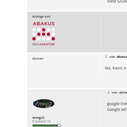
Viele Grü
Anzeige von:
B
dunc
duncan
e
i
Nö. Kann ic
t
r
a
g
B
arn
e
i
google tre
t
r
Google wil
a
g
arnego2
PostRank 10