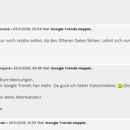
icweb
» 09.01.2025, 20:54
Google Trends Hoppla...
ur noch relativ selten, da des Öfteren Daten fehlen. Lohnt sich nur
mgard
» 23.01.2025, 09:49
Google Trends Hoppla...
 Eure Meinungen.
in Google Trends Fan mehr. Da guck ich lieber Katzenvideos.
(De
es denn Alternativen?
ße
can
» 23.01.2025, 10:03
Google Trends Hoppla...