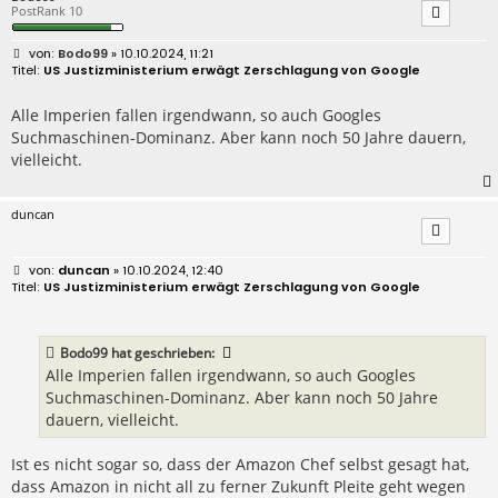
PostRank 10
B
Bodo99
» 10.10.2024, 11:21
e
US Justizministerium erwägt Zerschlagung von Google
i
t
r
Alle Imperien fallen irgendwann, so auch Googles
a
Suchmaschinen-Dominanz. Aber kann noch 50 Jahre dauern,
g
vielleicht.
duncan
B
duncan
» 10.10.2024, 12:40
e
US Justizministerium erwägt Zerschlagung von Google
i
t
r
a
Bodo99
hat geschrieben:
g
Alle Imperien fallen irgendwann, so auch Googles
Suchmaschinen-Dominanz. Aber kann noch 50 Jahre
dauern, vielleicht.
Ist es nicht sogar so, dass der Amazon Chef selbst gesagt hat,
dass Amazon in nicht all zu ferner Zukunft Pleite geht wegen