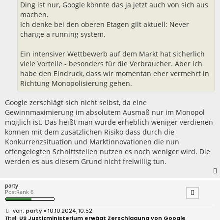
Ding ist nur, Google könnte das ja jetzt auch von sich aus
machen.
Ich denke bei den oberen Etagen gilt aktuell: Never
change a running system.
Ein intensiver Wettbewerb auf dem Markt hat sicherlich
viele Vorteile - besonders für die Verbraucher. Aber ich
habe den Eindruck, dass wir momentan eher vermehrt in
Richtung Monopolisierung gehen.
Google zerschlägt sich nicht selbst, da eine
Gewinnmaximierung im absolutem Ausmaß nur im Monopol
möglich ist. Das heißt man würde erheblich weniger verdienen
können mit dem zusätzlichen Risiko dass durch die
Konkurrenzsituation und Marktinnovationen die nun
offengelegten Schnittstellen nutzen es noch weniger wird. Die
werden es aus diesem Grund nicht freiwillig tun.
party
PostRank 6
B
party
» 10.10.2024, 10:52
e
US Justizministerium erwägt Zerschlagung von Google