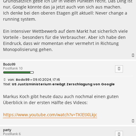
Grundsätzlich gebe ich Dir in vielen Punkten recht. Das Ding ist
nur, Google könnte das ja jetzt auch von sich aus machen.
Ich denke bei den oberen Etagen gilt aktuell: Never change a
running system.
Ein intensiver Wettbewerb auf dem Markt hat sicherlich viele
Vorteile - besonders für die Verbraucher. Aber ich habe den
Eindruck, dass wir momentan eher vermehrt in Richtung
Monopolisierung gehen.
Bodo99
PostRank 10
B
Bodo99
» 09.10.2024, 17:16
e
US Justizministerium erwägt Zerschlagung von Google
i
t
r
Markus Koch gibt heute dazu auch nochmal einen guten
a
Überblick in der ersten Hälfte des Videos:
g
https://www.youtube.com/watch?v=TKlEtXlLkjc
party
PostRank 6