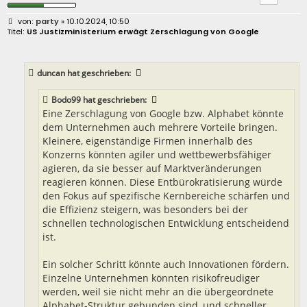
B
party
» 10.10.2024, 10:50
e
US Justizministerium erwägt Zerschlagung von Google
i
t
r
a
duncan
hat geschrieben:
g
Bodo99
hat geschrieben:
Eine Zerschlagung von Google bzw. Alphabet könnte
dem Unternehmen auch mehrere Vorteile bringen.
Kleinere, eigenständige Firmen innerhalb des
Konzerns könnten agiler und wettbewerbsfähiger
agieren, da sie besser auf Marktveränderungen
reagieren können. Diese Entbürokratisierung würde
den Fokus auf spezifische Kernbereiche schärfen und
die Effizienz steigern, was besonders bei der
schnellen technologischen Entwicklung entscheidend
ist.
Ein solcher Schritt könnte auch Innovationen fördern.
Einzelne Unternehmen könnten risikofreudiger
werden, weil sie nicht mehr an die übergeordnete
Alphabet-Struktur gebunden sind, und schneller