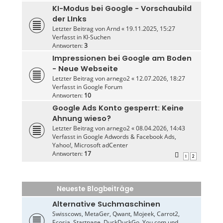
KI-Modus bei Google - Vorschaubild
der LInks
Letzter Beitrag von
Arnd
«
19.11.2025, 15:27
Verfasst in
KI-Suchen
Antworten:
3
Impressionen bei Google am Boden
- Neue Webseite
Letzter Beitrag von
arnego2
«
12.07.2026, 18:27
Verfasst in
Google Forum
Antworten:
10
Google Ads Konto gesperrt: Keine
Ahnung wieso?
Letzter Beitrag von
arnego2
«
08.04.2026, 14:43
Verfasst in
Google Adwords & Facebook Ads,
Yahoo!, Microsoft adCenter
Antworten:
17
1
2
Neueste Blogbeiträge
Alternative Suchmaschinen
Swisscows, MetaGer, Qwant, Mojeek, Carrot2,
Ecosia, Startpage, DuckDuckGo, You.com und