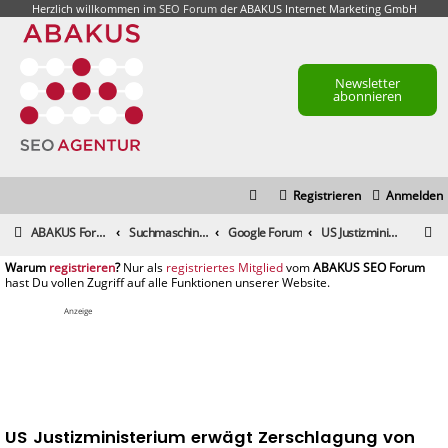
Herzlich willkommen im
SEO Forum
der ABAKUS Internet Marketing GmbH
Newsletter
abonnieren
Registrieren
Anmelden
S
ABAKUS Foren-Übersicht
Suchmaschinenmarketing (SEM) / Suchmaschinenoptimierung (SEO)
Google Forum
US Justizministerium erwägt Zerschlagung von Google
u
registrieren
registriertes Mitglied
c
h
Anzeige
e
US Justizministerium erwägt Zerschlagung von