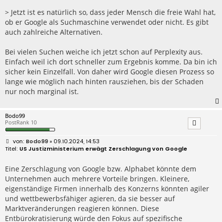
t
r
> Jetzt ist es natürlich so, dass jeder Mensch die freie Wahl hat,
a
ob er Google als Suchmaschine verwendet oder nicht. Es gibt
g
auch zahlreiche Alternativen.
Bei vielen Suchen weiche ich jetzt schon auf Perplexity aus.
Einfach weil ich dort schneller zum Ergebnis komme. Da bin ich
sicher kein Einzelfall. Von daher wird Google diesen Prozess so
lange wie möglich nach hinten rausziehen, bis der Schaden
nur noch marginal ist.
Bodo99
PostRank 10
B
Bodo99
» 09.10.2024, 14:53
e
US Justizministerium erwägt Zerschlagung von Google
i
t
r
Eine Zerschlagung von Google bzw. Alphabet könnte dem
a
Unternehmen auch mehrere Vorteile bringen. Kleinere,
g
eigenständige Firmen innerhalb des Konzerns könnten agiler
und wettbewerbsfähiger agieren, da sie besser auf
Marktveränderungen reagieren können. Diese
Entbürokratisierung würde den Fokus auf spezifische