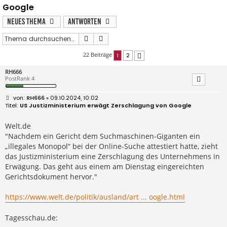
Google
Neues Thema
Antworten
Suche
Erweiterte Suche
22 Beiträge
1
2
Nächste
RH666
PostRank 4
B
RH666
» 09.10.2024, 10:02
e
US Justizministerium erwägt Zerschlagung von Google
i
t
r
Welt.de
a
"Nachdem ein Gericht dem Suchmaschinen-Giganten ein
g
„illegales Monopol“ bei der Online-Suche attestiert hatte, zieht
das Justizministerium eine Zerschlagung des Unternehmens in
Erwägung. Das geht aus einem am Dienstag eingereichten
Gerichtsdokument hervor."
https://www.welt.de/politik/ausland/art ... oogle.html
Tagesschau.de: