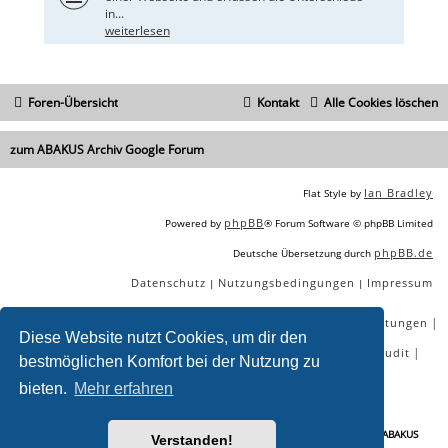
in...
weiterlesen
Foren-Übersicht
Kontakt
Alle Cookies löschen
zum ABAKUS Archiv Google Forum
Ian Bradley
Flat Style by
phpBB
Powered by
® Forum Software © phpBB Limited
phpBB.de
Deutsche Übersetzung durch
Datenschutz
Nutzungsbedingungen
Impressum
|
|
|
|
|
|
SEO Agentur
SEO Blog
SEO Online Tools
SEO Dienstleistungen
Diese Website nutzt Cookies, um dir den
|
|
|
|
SEO Workshops
SEO Beratung
Backlinks kaufen
SEO Audit
bestmöglichen Komfort bei der Nutzung zu
|
SEO Tools gratis
SEO-Konkurrenzanalyse
bieten.
Mehr erfahren
Sie lesen gerade:
US Justizministerium erwägt Zerschlagung von Google - ABAKUS
Verstanden!