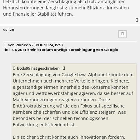
Letztlich könnte eine Zerschlagung also trotz anfänglicher
Herausforderungen langfristig zu mehr Effizienz, Innovation
und finanzieller Stabilität führen.
duncan
B
duncan
» 09.10.2024, 15:57
e
US Justizministerium erwägt Zerschlagung von Google
i
t
r
a
Bodo99
hat geschrieben:
g
Eine Zerschlagung von Google bzw. Alphabet könnte dem
Unternehmen auch mehrere Vorteile bringen. Kleinere,
eigenständige Firmen innerhalb des Konzerns könnten
agiler und wettbewerbsfähiger agieren, da sie besser auf
Marktveränderungen reagieren können. Diese
Entbürokratisierung würde den Fokus auf spezifische
Kernbereiche schärfen und die Effizienz steigern, was
besonders bei der schnellen technologischen
Entwicklung entscheidend ist.
Ein solcher Schritt könnte auch Innovationen fördern.