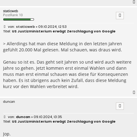
staticweb
PostRank 10
B
staticweb
» 09.10.2024, 12:53
e
US Justizministerium erwägt Zerschlagung von Google
i
t
r
> Allerdings hat man diese Meldung in den letzten Jahren
a
gefühlt 20.000 Mal gelesen. Mal schauen, was draus wird.
g
Genau so ist es. Das geht seit Jahren so und wird auch weitere
Jahre so gehen. Jetzt kommen erst einmal Wahlen und dann
muss man erst einmal schauen was diese für Konsequenzen
haben. Es ist übrigens auch kein Zufall, dass diese Meldung
kurz vor den Wahlen verbreitet wird.
duncan
B
duncan
» 09.10.2024, 13:35
e
US Justizministerium erwägt Zerschlagung von Google
i
t
r
Jop.
a