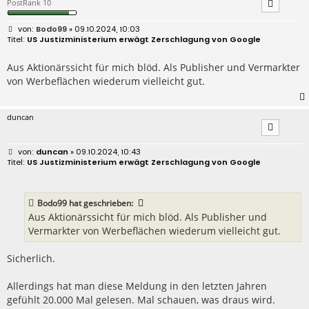
PostRank 10
B
Bodo99
» 09.10.2024, 10:03
e
US Justizministerium erwägt Zerschlagung von Google
i
t
r
Aus Aktionärssicht für mich blöd. Als Publisher und Vermarkter
a
von Werbeflächen wiederum vielleicht gut.
g
duncan
B
duncan
» 09.10.2024, 10:43
e
US Justizministerium erwägt Zerschlagung von Google
i
t
r
a
Bodo99
hat geschrieben:
g
Aus Aktionärssicht für mich blöd. Als Publisher und
Vermarkter von Werbeflächen wiederum vielleicht gut.
Sicherlich.
Allerdings hat man diese Meldung in den letzten Jahren
gefühlt 20.000 Mal gelesen. Mal schauen, was draus wird.