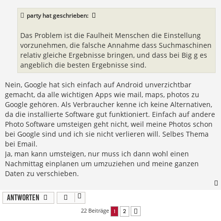
r
a
party
hat geschrieben:
g
Das Problem ist die Faulheit Menschen die Einstellung
vorzunehmen, die falsche Annahme dass Suchmaschinen
relativ gleiche Ergebnisse bringen, und dass bei Big g es
angeblich die besten Ergebnisse sind.
Nein, Google hat sich einfach auf Android unverzichtbar
gemacht, da alle wichtigen Apps wie mail, maps, photos zu
Google gehören. Als Verbraucher kenne ich keine Alternativen,
da die installierte Software gut funktioniert. Einfach auf andere
Photo Software umsteigen geht nicht, weil meine Photos schon
bei Google sind und ich sie nicht verlieren will. Selbes Thema
bei Email.
Ja, man kann umsteigen, nur muss ich dann wohl einen
Nachmittag einplanen um umzuziehen und meine ganzen
Daten zu verschieben.
Antworten
22 Beiträge
1
2
Nächste