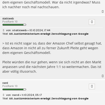
dem eigenen Geschäftsmodell. War da nicht irgendwas? Muss
ich nachher noch mal nachschauen.
staticweb
PostRank 10
B
staticweb
» 10.10.2024, 17:44
e
US Justizministerium erwägt Zerschlagung von Google
i
t
r
> Ist es nicht sogar so, dass der Amazon Chef selbst gesagt hat,
a
dass Amazon in nicht all zu ferner Zukunft Pleite geht wegen
g
dem eigenen Geschäftsmodell.
Pleite würden die nur gehen, wenn sie sich nicht an den Markt
anpassen und die nächsten Jahre 1:1 so weitermachen. Das ist
aber völlig illusorisch.
nerd
PostRank 10
B
nerd
» 11.10.2024, 05:17
e
US Justizministerium erwägt Zerschlagung von Google
i
t