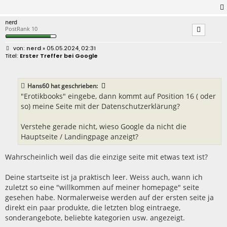
nerd
PostRank 10
B
nerd
» 05.05.2024, 02:31
e
Erster Treffer bei Google
i
t
r
a
Hans60
hat geschrieben:
g
"Erotikbooks" eingebe, dann kommt auf Position 16 ( oder
so) meine Seite mit der Datenschutzerklärung?
Verstehe gerade nicht, wieso Google da nicht die
Hauptseite / Landingpage anzeigt?
Wahrscheinlich weil das die einzige seite mit etwas text ist?
Deine startseite ist ja praktisch leer. Weiss auch, wann ich
zuletzt so eine "willkommen auf meiner homepage" seite
gesehen habe. Normalerweise werden auf der ersten seite ja
direkt ein paar produkte, die letzten blog eintraege,
sonderangebote, beliebte kategorien usw. angezeigt.