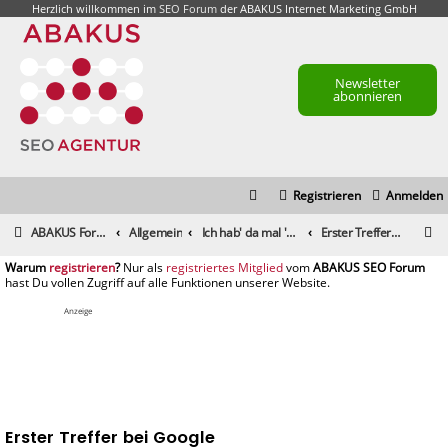
Herzlich willkommen im
SEO Forum
der ABAKUS Internet Marketing GmbH
Newsletter
abonnieren
Registrieren
Anmelden
S
ABAKUS Foren-Übersicht
Allgemein
Ich hab' da mal 'ne Frage
Erster Treffer bei Google
u
registrieren
registriertes Mitglied
c
h
Anzeige
e
Erster Treffer bei Google