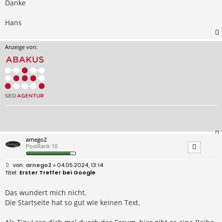
Danke
Hans
Anzeige von:
arnego2
PostRank 10
B
arnego2
» 04.05.2024, 13:14
e
Erster Treffer bei Google
i
t
r
Das wundert mich nicht.
a
Die Startseite hat so gut wie keinen Text.
g