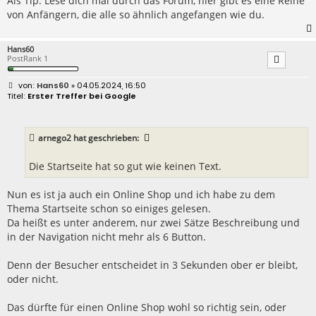
Als Tip: Lese dich mal durch das Forum, hier gibt es eine Reihe
von Anfängern, die alle so ähnlich angefangen wie du.
Hans60
PostRank 1
B
Hans60
» 04.05.2024, 16:50
e
Erster Treffer bei Google
i
t
r
a
arnego2
hat geschrieben:
g
Die Startseite hat so gut wie keinen Text.
Nun es ist ja auch ein Online Shop und ich habe zu dem
Thema Startseite schon so einiges gelesen.
Da heißt es unter anderem, nur zwei Sätze Beschreibung und
in der Navigation nicht mehr als 6 Button.
Denn der Besucher entscheidet in 3 Sekunden ober er bleibt,
oder nicht.
Das dürfte für einen Online Shop wohl so richtig sein, oder