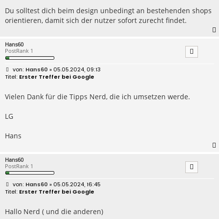
Du solltest dich beim design unbedingt an bestehenden shops
orientieren, damit sich der nutzer sofort zurecht findet.
Hans60
PostRank 1
B
Hans60
» 05.05.2024, 09:13
e
Erster Treffer bei Google
i
t
r
Vielen Dank für die Tipps Nerd, die ich umsetzen werde.
a
g
LG
Hans
Hans60
PostRank 1
B
Hans60
» 05.05.2024, 16:45
e
Erster Treffer bei Google
i
t
r
Hallo Nerd ( und die anderen)
a