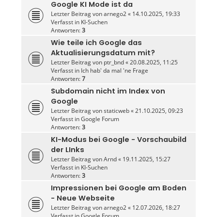
Google KI Mode ist da
Letzter Beitrag von
arnego2
«
14.10.2025, 19:33
Verfasst in
KI-Suchen
Antworten:
3
Wie teile ich Google das
Aktualisierungsdatum mit?
Letzter Beitrag von
ptr_bnd
«
20.08.2025, 11:25
Verfasst in
Ich hab' da mal 'ne Frage
Antworten:
7
Subdomain nicht im Index von
Google
Letzter Beitrag von
staticweb
«
21.10.2025, 09:23
Verfasst in
Google Forum
Antworten:
3
KI-Modus bei Google - Vorschaubild
der LInks
Letzter Beitrag von
Arnd
«
19.11.2025, 15:27
Verfasst in
KI-Suchen
Antworten:
3
Impressionen bei Google am Boden
- Neue Webseite
Letzter Beitrag von
arnego2
«
12.07.2026, 18:27
Verfasst in
Google Forum