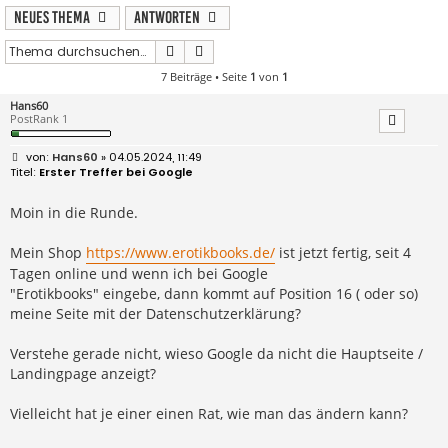
Neues Thema
Antworten
Suche
Erweiterte Suche
7 Beiträge • Seite
1
von
1
Hans60
PostRank 1
B
Hans60
» 04.05.2024, 11:49
e
Erster Treffer bei Google
i
t
r
Moin in die Runde.
a
g
Mein Shop
https://www.erotikbooks.de/
ist jetzt fertig, seit 4
Tagen online und wenn ich bei Google
"Erotikbooks" eingebe, dann kommt auf Position 16 ( oder so)
meine Seite mit der Datenschutzerklärung?
Verstehe gerade nicht, wieso Google da nicht die Hauptseite /
Landingpage anzeigt?
Vielleicht hat je einer einen Rat, wie man das ändern kann?