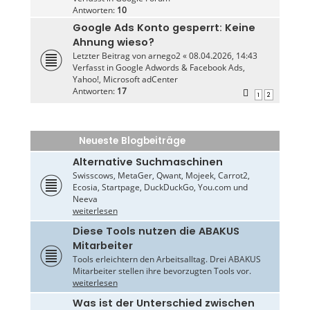
Antworten:
10
Google Ads Konto gesperrt: Keine
Ahnung wieso?
Letzter Beitrag von
arnego2
«
08.04.2026, 14:43
Verfasst in
Google Adwords & Facebook Ads,
Yahoo!, Microsoft adCenter
Antworten:
17
1
2
Neueste Blogbeiträge
Alternative Suchmaschinen
Swisscows, MetaGer, Qwant, Mojeek, Carrot2,
Ecosia, Startpage, DuckDuckGo, You.com und
Neeva
weiterlesen
Diese Tools nutzen die ABAKUS
Mitarbeiter
Tools erleichtern den Arbeitsalltag. Drei ABAKUS
Mitarbeiter stellen ihre bevorzugten Tools vor.
weiterlesen
Was ist der Unterschied zwischen