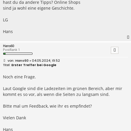
hast du da andere Tipps? Online Shops
sind ja wohl eine eigene Geschichte.
LG
Hans
Hans60
PostRank 1
B
Hans60
» 04.05.2024, 19:52
e
Erster Treffer bei Google
i
t
r
Noch eine Frage.
a
g
Laut Google sind die Ladezeiten im grünen Bereich, aber mir
kommt es so vor, als wenn die Seiten zu langsam sind.
Bitte mal um Feedback, wie ihr es empfindet?
Vielen Dank
Hans