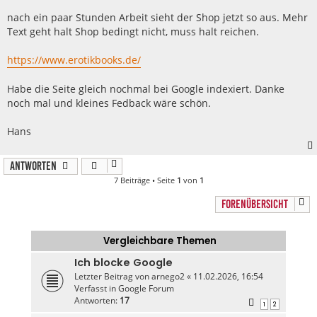
g
nach ein paar Stunden Arbeit sieht der Shop jetzt so aus. Mehr
Text geht halt Shop bedingt nicht, muss halt reichen.
https://www.erotikbooks.de/
Habe die Seite gleich nochmal bei Google indexiert. Danke
noch mal und kleines Fedback wäre schön.
Hans
Antworten
7 Beiträge • Seite
1
von
1
FORENÜBERSICHT
Vergleichbare Themen
Ich blocke Google
Letzter Beitrag von
arnego2
«
11.02.2026, 16:54
Verfasst in
Google Forum
Antworten:
17
1
2