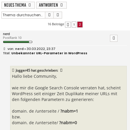
Neues Thema
Antworten
Suche
Erweiterte Suche
16 Beiträge
1
2
Vorherige
nerd
PostRank 10
B
nerd
» 30.03.2022, 23:37
e
Unbekannter URL-Parameter in WordPress
i
t
r
a
Jogger45
hat geschrieben:
g
Hallo liebe Community,
wie mir die Google Search Console verraten hat, scheint
WordPress seit einiger Zeit Duplikate meiner URLs mit
den folgenden Parametern zu generieren:
domain. de /unterseite /
?nabm=1
bzw.
domain. de /unterseite/
?nabm=0