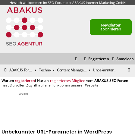
Herzlich willkommen im
SEO Forum
der ABAKUS Internet Marketing GmbH
Newsletter
abonnieren
Registrieren
Anmelden
S
ABAKUS Foren-Übersicht
Technik
Content Management Systeme, Blog- & Shopsysteme
Unbekannter URL-Parameter in WordPress
u
registrieren
registriertes Mitglied
c
h
Anzeige
e
Unbekannter URL-Parameter in WordPress