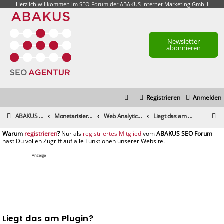
Herzlich willkommen im
SEO Forum
der ABAKUS Internet Marketing GmbH
Newsletter
abonnieren
Registrieren
Anmelden
S
ABAKUS Foren-Übersicht
Monetarisierung & Controlling
Web Analytics & Controlling
Liegt das am Plugin?
u
registrieren
registriertes Mitglied
c
h
Anzeige
e
Liegt das am Plugin?