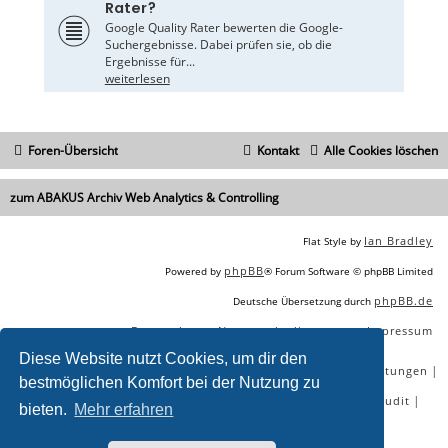
Rater?
Google Quality Rater bewerten die Google-
Suchergebnisse. Dabei prüfen sie, ob die
Ergebnisse für...
weiterlesen
Foren-Übersicht
Kontakt
Alle Cookies löschen
zum ABAKUS Archiv Web Analytics & Controlling
Ian Bradley
Flat Style by
phpBB
Powered by
® Forum Software © phpBB Limited
phpBB.de
Deutsche Übersetzung durch
Datenschutz
Nutzungsbedingungen
Impressum
|
|
Diese Website nutzt Cookies, um dir den
|
|
|
|
SEO Agentur
SEO Blog
SEO Online Tools
SEO Dienstleistungen
bestmöglichen Komfort bei der Nutzung zu
|
|
|
|
SEO Workshops
SEO Beratung
Backlinks kaufen
SEO Audit
bieten.
Mehr erfahren
|
SEO Tools gratis
SEO-Konkurrenzanalyse