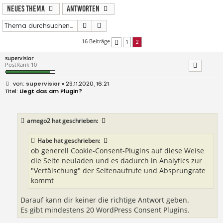
Neues Thema
Antworten
Suche
Erweiterte Suche
16 Beiträge
1
2
Vorherige
supervisior
PostRank 10
B
supervisior
» 29.11.2020, 16:21
e
Liegt das am Plugin?
i
t
r
a
arnego2
hat geschrieben:
g
Habe
hat geschrieben:
ob generell Cookie-Consent-Plugins auf diese Weise
die Seite neuladen und es dadurch in Analytics zur
"Verfälschung" der Seitenaufrufe und Absprungrate
kommt
Darauf kann dir keiner die richtige Antwort geben.
Es gibt mindestens 20 WordPress Consent Plugins.