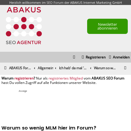
Herzlich willkommen im
SEO Forum
der ABAKUS Internet Marketing GmbH
Newsletter
abonnieren
Registrieren
Anmelden
S
ABAKUS Foren-Übersicht
Allgemein
Ich hab' da mal 'ne Frage
Warum so wenig MLM hier im Forum?
u
registrieren
registriertes Mitglied
c
h
Anzeige
e
Warum so wenig MLM hier im Forum?