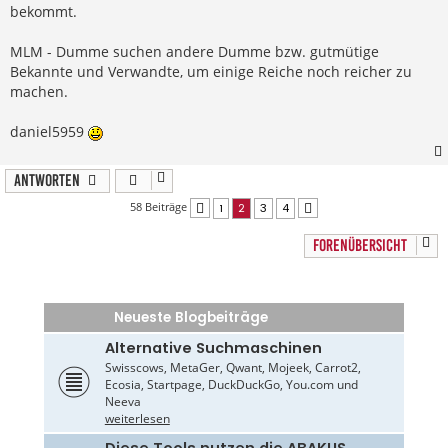
bekommt.
MLM - Dumme suchen andere Dumme bzw. gutmütige
Bekannte und Verwandte, um einige Reiche noch reicher zu
machen.
daniel5959
Antworten
58 Beiträge
1
2
3
4
Vorherige
Nächste
FORENÜBERSICHT
Neueste Blogbeiträge
Alternative Suchmaschinen
Swisscows, MetaGer, Qwant, Mojeek, Carrot2,
Ecosia, Startpage, DuckDuckGo, You.com und
Neeva
weiterlesen
Diese Tools nutzen die ABAKUS