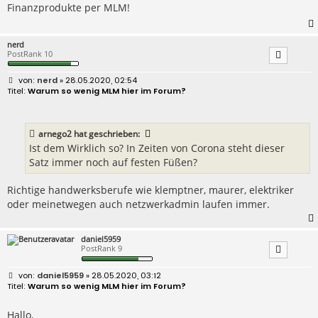
Finanzprodukte per MLM!
g
nerd
PostRank 10
B
nerd
» 28.05.2020, 02:54
e
Warum so wenig MLM hier im Forum?
i
t
r
a
arnego2
hat geschrieben:
g
Ist dem Wirklich so? In Zeiten von Corona steht dieser
Satz immer noch auf festen Füßen?
Richtige handwerksberufe wie klemptner, maurer, elektriker
oder meinetwegen auch netzwerkadmin laufen immer.
daniel5959
PostRank 9
B
daniel5959
» 28.05.2020, 03:12
e
Warum so wenig MLM hier im Forum?
i
t
r
Hallo,