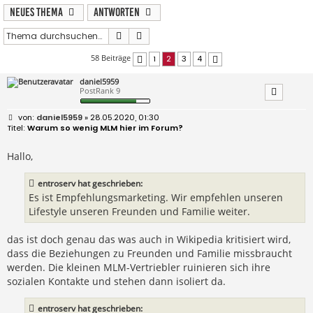
Neues Thema
Antworten
Suche
Erweiterte Suche
58 Beiträge
1
2
3
4
Vorherige
Nächste
daniel5959
PostRank 9
B
daniel5959
» 28.05.2020, 01:30
e
Warum so wenig MLM hier im Forum?
i
t
r
Hallo,
a
g
entroserv hat geschrieben:
Es ist Empfehlungsmarketing. Wir empfehlen unseren
Lifestyle unseren Freunden und Familie weiter.
das ist doch genau das was auch in Wikipedia kritisiert wird,
dass die Beziehungen zu Freunden und Familie missbraucht
werden. Die kleinen MLM-Vertriebler ruinieren sich ihre
sozialen Kontakte und stehen dann isoliert da.
entroserv hat geschrieben: