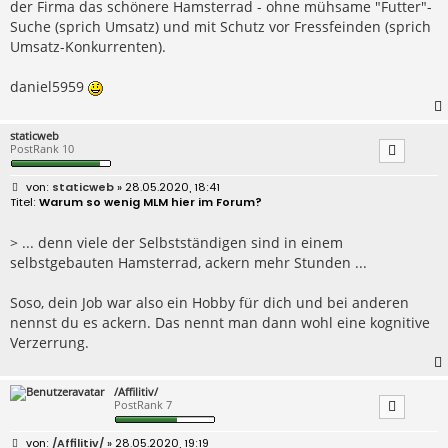
der Firma das schönere Hamsterrad - ohne mühsame "Futter"-
Suche (sprich Umsatz) und mit Schutz vor Fressfeinden (sprich
Umsatz-Konkurrenten).
daniel5959
staticweb
PostRank 10
B
staticweb
» 28.05.2020, 18:41
e
Warum so wenig MLM hier im Forum?
i
t
r
> ... denn viele der Selbstständigen sind in einem
a
selbstgebauten Hamsterrad, ackern mehr Stunden ...
g
Soso, dein Job war also ein Hobby für dich und bei anderen
nennst du es ackern. Das nennt man dann wohl eine kognitive
Verzerrung.
/Affilitiv/
PostRank 7
B
/Affilitiv/
» 28.05.2020, 19:19