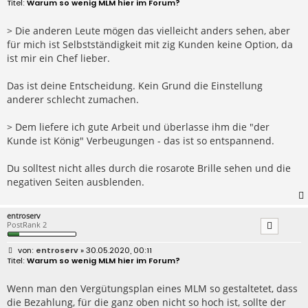
e
Warum so wenig MLM hier im Forum?
i
t
r
> Die anderen Leute mögen das vielleicht anders sehen, aber
a
für mich ist Selbstständigkeit mit zig Kunden keine Option, da
g
ist mir ein Chef lieber.
Das ist deine Entscheidung. Kein Grund die Einstellung
anderer schlecht zumachen.
> Dem liefere ich gute Arbeit und überlasse ihm die "der
Kunde ist König" Verbeugungen - das ist so entspannend.
Du solltest nicht alles durch die rosarote Brille sehen und die
negativen Seiten ausblenden.
entroserv
PostRank 2
B
entroserv
» 30.05.2020, 00:11
e
Warum so wenig MLM hier im Forum?
i
t
r
Wenn man den Vergütungsplan eines MLM so gestaltetet, dass
a
die Bezahlung, für die ganz oben nicht so hoch ist, sollte der
g