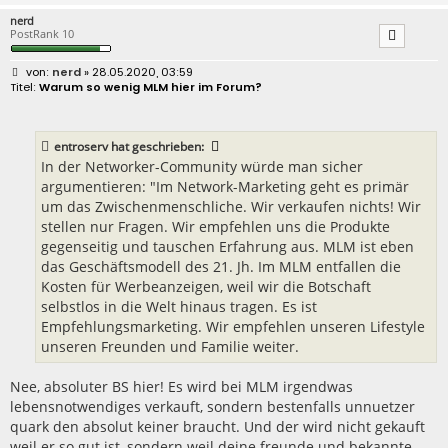
nerd
PostRank 10
B
nerd
» 28.05.2020, 03:59
e
Warum so wenig MLM hier im Forum?
i
t
r
a
entroserv
hat geschrieben:
g
In der Networker-Community würde man sicher
argumentieren: "Im Network-Marketing geht es primär
um das Zwischenmenschliche. Wir verkaufen nichts! Wir
stellen nur Fragen. Wir empfehlen uns die Produkte
gegenseitig und tauschen Erfahrung aus. MLM ist eben
das Geschäftsmodell des 21. Jh. Im MLM entfallen die
Kosten für Werbeanzeigen, weil wir die Botschaft
selbstlos in die Welt hinaus tragen. Es ist
Empfehlungsmarketing. Wir empfehlen unseren Lifestyle
unseren Freunden und Familie weiter.
Nee, absoluter BS hier! Es wird bei MLM irgendwas
lebensnotwendiges verkauft, sondern bestenfalls unnuetzer
quark den absolut keiner braucht. Und der wird nicht gekauft
weil er so gut ist, sondern weil deine freunde und bekannte