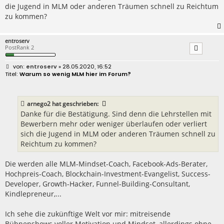
die Jugend in MLM oder anderen Träumen schnell zu Reichtum
zu kommen?
entroserv
PostRank 2
B
entroserv
» 28.05.2020, 16:52
e
Warum so wenig MLM hier im Forum?
i
t
r
a
arnego2
hat geschrieben:
g
Danke für die Bestätigung. Sind denn die Lehrstellen mit
Bewerbern mehr oder weniger überlaufen oder verliert
sich die Jugend in MLM oder anderen Träumen schnell zu
Reichtum zu kommen?
Die werden alle MLM-Mindset-Coach, Facebook-Ads-Berater,
Hochpreis-Coach, Blockchain-Investment-Evangelist, Success-
Developer, Growth-Hacker, Funnel-Building-Consultant,
Kindlepreneur,...
Ich sehe die zukünftige Welt vor mir: mitreisende
Bühnenshows voller Motivation und Mindset, allerdings ohne