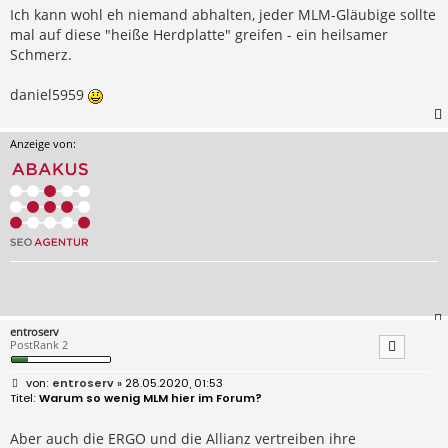
Ich kann wohl eh niemand abhalten, jeder MLM-Gläubige sollte
mal auf diese "heiße Herdplatte" greifen - ein heilsamer
Schmerz.
daniel5959
Anzeige von:
entroserv
PostRank 2
B
entroserv
» 28.05.2020, 01:53
e
Warum so wenig MLM hier im Forum?
i
t
r
Aber auch die ERGO und die Allianz vertreiben ihre
a