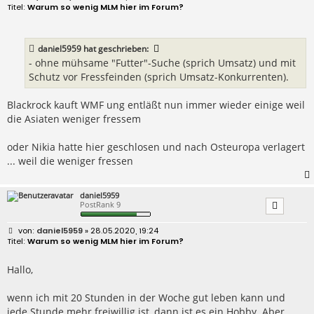
e
Warum so wenig MLM hier im Forum?
i
t
r
a
daniel5959
hat geschrieben:
g
- ohne mühsame "Futter"-Suche (sprich Umsatz) und mit
Schutz vor Fressfeinden (sprich Umsatz-Konkurrenten).
Blackrock kauft WMF ung entläßt nun immer wieder einige weil
die Asiaten weniger fressem
oder Nikia hatte hier geschlosen und nach Osteuropa verlagert
... weil die weniger fressen
daniel5959
PostRank 9
B
daniel5959
» 28.05.2020, 19:24
e
Warum so wenig MLM hier im Forum?
i
t
r
Hallo,
a
g
wenn ich mit 20 Stunden in der Woche gut leben kann und
jede Stunde mehr freiwillig ist, dann ist es ein Hobby. Aber