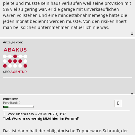
pleite und musste sein haus verkaufen weil seine provision mit
5% viel zu gering war, er die garage mit unverkaeuflichen
waren vollstehen und eine mindestabnahmemenge hatte die
jeden monat bediehnt werden musste. Von den risiken hoert
man bei solchen unternmehmen natuerlich nie was.
Anzeige von:
entroserv
PostRank 2
B
entroserv
» 28.05.2020, 11:37
e
Warum so wenig MLM hier im Forum?
i
t
r
Das ist dann halt der obligatorische Tupperware-Schrank, der
a