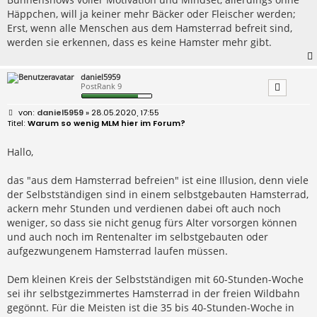
Häppchen, will ja keiner mehr Bäcker oder Fleischer werden;
Erst, wenn alle Menschen aus dem Hamsterrad befreit sind,
werden sie erkennen, dass es keine Hamster mehr gibt.
daniel5959
PostRank 9
B
daniel5959
» 28.05.2020, 17:55
e
Warum so wenig MLM hier im Forum?
i
t
r
Hallo,
a
g
das "aus dem Hamsterrad befreien" ist eine Illusion, denn viele
der Selbstständigen sind in einem selbstgebauten Hamsterrad,
ackern mehr Stunden und verdienen dabei oft auch noch
weniger, so dass sie nicht genug fürs Alter vorsorgen können
und auch noch im Rentenalter im selbstgebauten oder
aufgezwungenem Hamsterrad laufen müssen.
Dem kleinen Kreis der Selbstständigen mit 60-Stunden-Woche
sei ihr selbstgezimmertes Hamsterrad in der freien Wildbahn
gegönnt. Für die Meisten ist die 35 bis 40-Stunden-Woche in