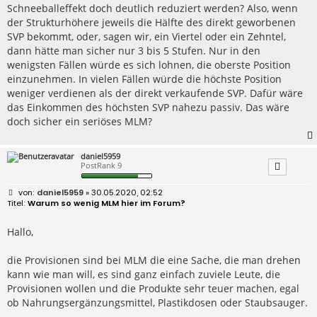
Schneeballeffekt doch deutlich reduziert werden? Also, wenn
der Strukturhöhere jeweils die Hälfte des direkt geworbenen
SVP bekommt, oder, sagen wir, ein Viertel oder ein Zehntel,
dann hätte man sicher nur 3 bis 5 Stufen. Nur in den
wenigsten Fällen würde es sich lohnen, die oberste Position
einzunehmen. In vielen Fällen würde die höchste Position
weniger verdienen als der direkt verkaufende SVP. Dafür wäre
das Einkommen des höchsten SVP nahezu passiv. Das wäre
doch sicher ein seriöses MLM?
daniel5959
PostRank 9
B
daniel5959
» 30.05.2020, 02:52
e
Warum so wenig MLM hier im Forum?
i
t
r
Hallo,
a
g
die Provisionen sind bei MLM die eine Sache, die man drehen
kann wie man will, es sind ganz einfach zuviele Leute, die
Provisionen wollen und die Produkte sehr teuer machen, egal
ob Nahrungsergänzungsmittel, Plastikdosen oder Staubsauger.