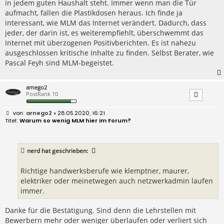
in jedem guten Haushalt steht. Immer wenn man die Tür
g
aufmacht, fallen die Plastikdosen heraus. Ich finde ja
interessant, wie MLM das Internet verändert. Dadurch, dass
jeder, der darin ist, es weiterempfiehlt, überschwemmt das
Internet mit überzogenen Positivberichten. Es ist nahezu
ausgeschlossen kritische Inhalte zu finden. Selbst Berater, wie
Pascal Feyh sind MLM-begeistet.
arnego2
PostRank 10
B
arnego2
» 28.05.2020, 16:21
e
Warum so wenig MLM hier im Forum?
i
t
r
a
nerd
hat geschrieben:
g
Richtige handwerksberufe wie klemptner, maurer,
elektriker oder meinetwegen auch netzwerkadmin laufen
immer.
Danke für die Bestätigung. Sind denn die Lehrstellen mit
Bewerbern mehr oder weniger überlaufen oder verliert sich