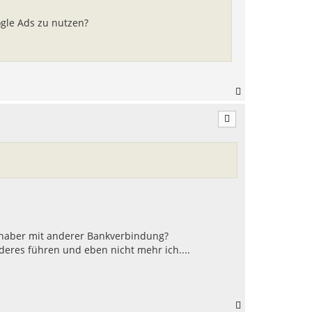
b
e
ogle Ads zu nutzen?
n
N
a
c
h
o
b
e
n
nhaber mit anderer Bankverbindung?
deres führen und eben nicht mehr ich....
N