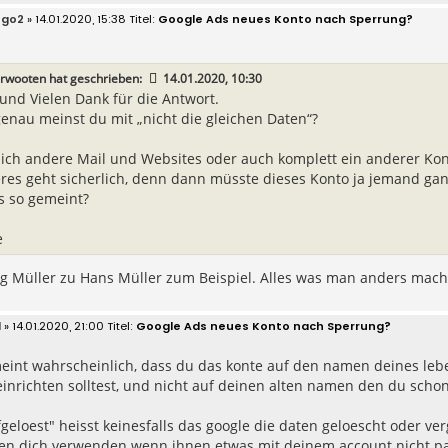
ego2
» 14.01.2020, 15:38
Google Ads neues Konto nach Sperrung?
orwooten
hat geschrieben:
14.01.2020, 10:30
 und Vielen Dank für die Antwort.
enau meinst du mit „nicht die gleichen Daten“?
lich andere Mail und Websites oder auch komplett ein anderer K
eres geht sicherlich, denn dann müsste dieses Konto ja jemand gan
as so gemeint?
e
g Müller zu Hans Müller zum Beispiel. Alles was man anders mache
d
» 14.01.2020, 21:00
Google Ads neues Konto nach Sperrung?
eint wahrscheinlich, dass du das konte auf den namen deines lebe
inrichten solltest, und nicht auf deinen alten namen den du schon
geloest" heisst keinesfalls das google die daten geloescht oder ve
en dich verwenden wenn ihnen etwas mit deinem account nicht pa