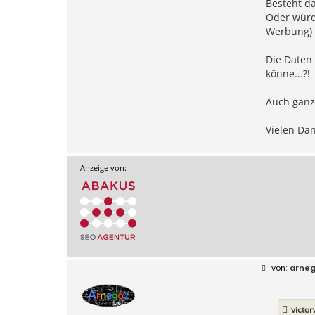
Besteht da
Oder würd
Werbung) 
Die Daten 
könne...?!
Auch ganz 
Vielen Dan
Anzeige von:
B
arne
e
i
t
r
victo
a