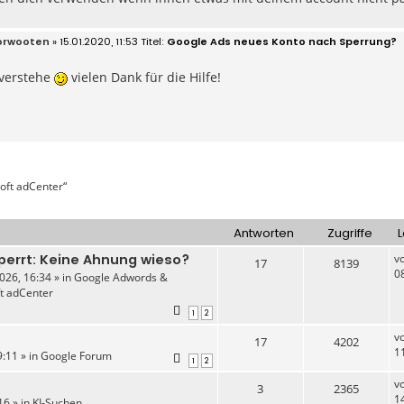
orwooten
» 15.01.2020, 11:53
Google Ads neues Konto nach Sperrung?
, verstehe
vielen Dank für die Hilfe!
oft adCenter“
Antworten
Zugriffe
L
perrt: Keine Ahnung wieso?
v
17
8139
0
026, 16:34 » in
Google Adwords &
ft adCenter
1
2
v
17
4202
1
:11 » in
Google Forum
1
2
v
3
2365
1
16 » in
KI-Suchen