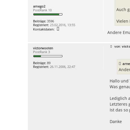
g
arnego2
Auch g
PostRank 10
Vielen 
Beiträge:
3596
Registriert:
23.02.2016, 13:55
K
Kontaktdaten:
Andere Emai
o
n
t
a
B
vict
k
victorwooten
e
t
PostRank 3
i
d
t
a
r
t
Beiträge:
89
arn
a
e
Registriert:
26.11.2006, 22:47
g
Ander
n
v
o
Hallo und 
n
a
Was genau 
r
n
e
Lediglich
g
Letzteres 
o
2
Ist das so
Danke