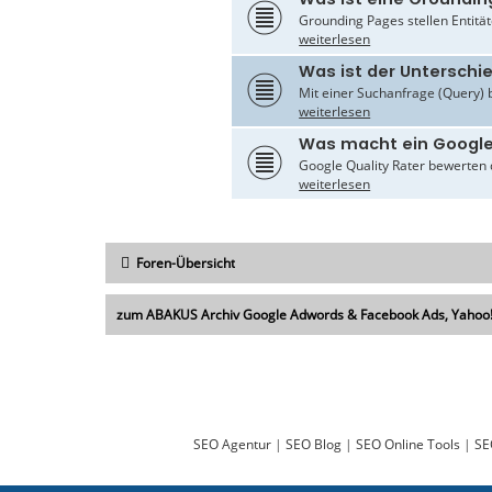
Grounding Pages stellen Entität
weiterlesen
Was ist der Untersch
Mit einer Suchanfrage (Query) 
weiterlesen
Was macht ein Google
Google Quality Rater bewerten d
weiterlesen
Foren-Übersicht
zum ABAKUS Archiv Google Adwords & Facebook Ads, Yahoo!,
SEO Agentur
|
SEO Blog
|
SEO Online Tools
|
SE