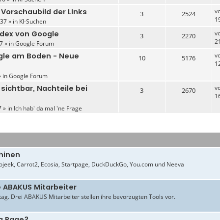
 Vorschaubild der LInks
v
3
2524
1
37 » in
KI-Suchen
ndex von Google
v
3
2270
2
7 » in
Google Forum
gle am Boden - Neue
v
10
5176
1
» in
Google Forum
 sichtbar, Nachteile bei
v
3
2670
1
 » in
Ich hab' da mal 'ne Frage
hinen
jeek, Carrot2, Ecosia, Startpage, DuckDuckGo, You.com und Neeva
e ABAKUS Mitarbeiter
ltag. Drei ABAKUS Mitarbeiter stellen ihre bevorzugten Tools vor.
g Page?