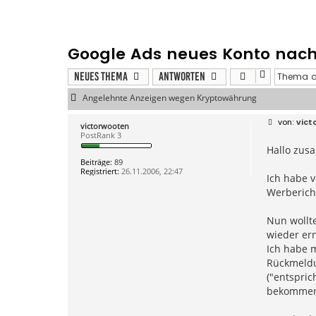
Google Ads neues Konto nac
Neues Thema
Antworten
Angelehnte Anzeigen wegen Kryptowährung
B
vict
victorwooten
e
PostRank 3
i
Hallo zus
t
r
Beiträge:
89
a
Registriert:
26.11.2006, 22:47
g
Ich habe v
Werbericht
Nun wollte
wieder ern
Ich habe 
Rückmeldun
("entspric
bekommen, 