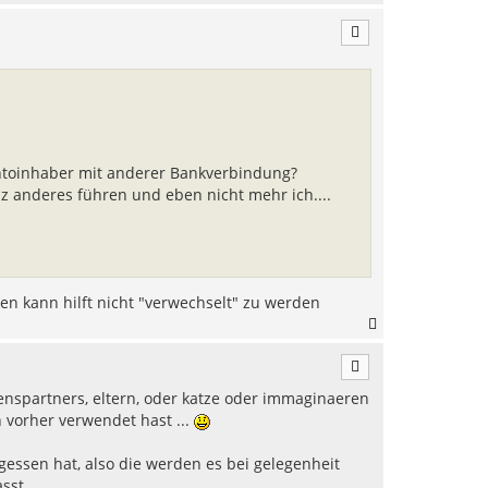
a
c
h
o
b
e
n
ontoinhaber mit anderer Bankverbindung?
z anderes führen und eben nicht mehr ich....
n kann hilft nicht "verwechselt" zu werden
N
a
c
h
nspartners, eltern, oder katze oder immaginaeren
o
b
 vorher verwendet hast ...
e
n
rgessen hat, also die werden es bei gelegenheit
sst.