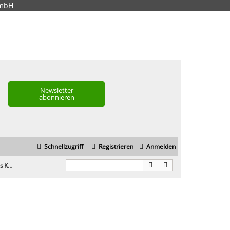
GmbH
Newsletter
abonnieren
Schnellzugriff
Registrieren
Anmelden
Google Ads neues Konto nach Sperrung?