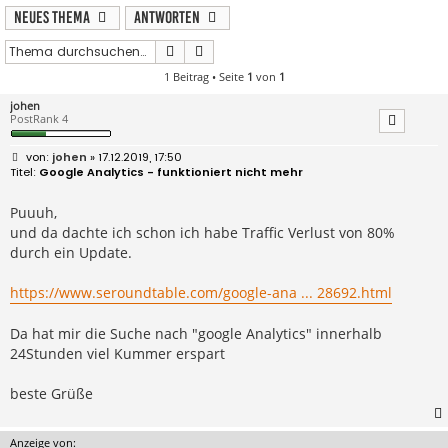
Neues Thema
Antworten
Suche
Erweiterte Suche
1 Beitrag • Seite
1
von
1
johen
PostRank 4
B
johen
» 17.12.2019, 17:50
e
Google Analytics - funktioniert nicht mehr
i
t
r
Puuuh,
a
und da dachte ich schon ich habe Traffic Verlust von 80%
g
durch ein Update.
https://www.seroundtable.com/google-ana ... 28692.html
Da hat mir die Suche nach "google Analytics" innerhalb
24Stunden viel Kummer erspart
beste Grüße
Anzeige von: