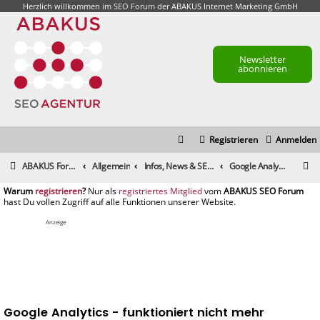
Herzlich willkommen im
SEO Forum
der ABAKUS Internet Marketing GmbH
Newsletter
abonnieren
Registrieren
Anmelden
S
ABAKUS Foren-Übersicht
Allgemein
Infos, News & SEO Gerüchte
Google Analytics - funktioniert nicht mehr
u
registrieren
registriertes Mitglied
c
h
Anzeige
e
Google Analytics - funktioniert nicht mehr