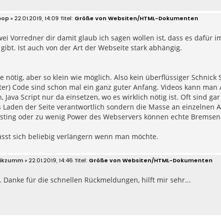
ipop
» 22.01.2019, 14:09
Größe von Websiten/HTML-Dokumenten
ei Vorredner dir damit glaub ich sagen wollen ist, dass es dafür i
 gibt. Ist auch von der Art der Webseite stark abhängig.
e nötig, aber so klein wie möglich. Also kein überflüssiger Schnick 
ter) Code sind schon mal ein ganz guter Anfang. Videos kann man
, Java Script nur da einsetzen, wo es wirklich nötig ist. Oft sind g
 Laden der Seite verantwortlich sondern die Masse an einzelnen A
sting oder zu wenig Power des Webservers können echte Bremsen 
lässt sich beliebig verlängern wenn man möchte.
ikzumm
» 22.01.2019, 14:46
Größe von Websiten/HTML-Dokumenten
Danke für die schnellen Rückmeldungen, hilft mir sehr...