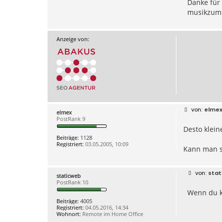
Danke für 
musikzu
Anzeige von:
B
elme
elmex
e
PostRank 9
i
Desto kleine
t
r
Beiträge:
1128
a
Registriert:
03.05.2005, 10:09
g
Kann man s
B
stat
staticweb
e
PostRank 10
i
Wenn du k
t
r
Beiträge:
4005
a
Registriert:
04.05.2016, 14:34
g
Wohnort:
Remote im Home Office