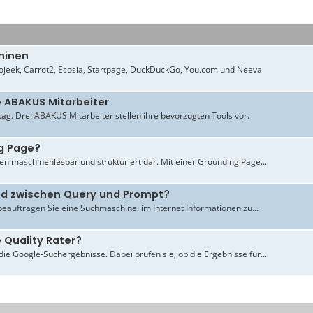
hinen
jeek, Carrot2, Ecosia, Startpage, DuckDuckGo, You.com und Neeva
e ABAKUS Mitarbeiter
ltag. Drei ABAKUS Mitarbeiter stellen ihre bevorzugten Tools vor.
g Page?
en maschinenlesbar und strukturiert dar. Mit einer Grounding Page...
ied zwischen Query und Prompt?
beauftragen Sie eine Suchmaschine, im Internet Informationen zu...
 Quality Rater?
ie Google-Suchergebnisse. Dabei prüfen sie, ob die Ergebnisse für...