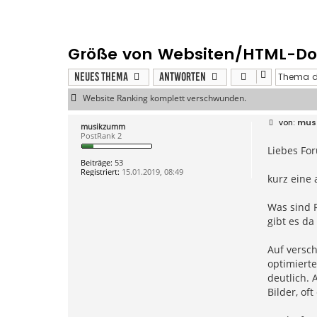
Größe von Websiten/HTML-D
Neues Thema
Antworten
Website Ranking komplett verschwunden.
B
mus
musikzumm
e
PostRank 2
i
Liebes Fo
t
r
Beiträge:
53
a
Registriert:
15.01.2019, 08:49
g
kurz eine 
Was sind R
gibt es d
Auf versch
optimierte
deutlich. 
Bilder, oft