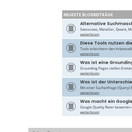
NEUESTE BLOGBEITRÄGE
Alternative Suchmasc
Swisscows, MetaGer, Qwant, Mo
weiterlesen
Diese Tools nutzen di
Tools erleichtern den Arbeitsal
weiterlesen
Was ist eine Groundin
Grounding Pages stellen Entität
weiterlesen
Was ist der Untersch
Mit einer Suchanfrage (Query) 
weiterlesen
Was macht ein Google
Google Quality Rater bewerten d
weiterlesen