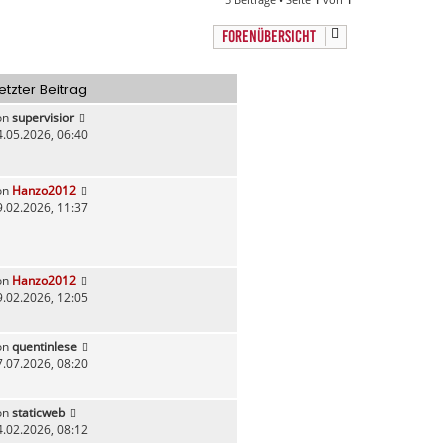
c
h
FORENÜBERSICHT
o
b
e
etzter Beitrag
n
on
supervisior
4.05.2026, 06:40
on
Hanzo2012
9.02.2026, 11:37
on
Hanzo2012
9.02.2026, 12:05
on
quentinlese
7.07.2026, 08:20
on
staticweb
4.02.2026, 08:12