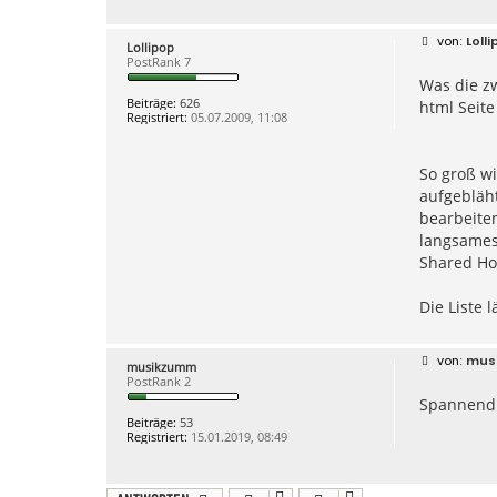
B
Loll
Lollipop
e
PostRank 7
i
Was die zw
t
r
Beiträge:
626
html Seite
a
Registriert:
05.07.2009, 11:08
g
So groß wi
aufgebläh
bearbeiten
langsames
Shared Ho
Die Liste 
B
mus
musikzumm
e
PostRank 2
i
Spannend. 
t
r
Beiträge:
53
a
Registriert:
15.01.2019, 08:49
g