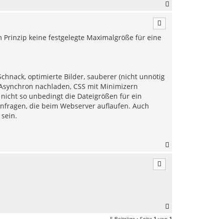
N
a
c
h
m Prinzip keine festgelegte Maximalgröße für eine
o
b
e
n
Schnack, optimierte Bilder, sauberer (nicht unnötig
 Asynchron nachladen, CSS mit Minimizern
ar nicht so unbedingt die Dateigrößen für ein
nfragen, die beim Webserver auflaufen. Auch
sein.
N
a
c
h
o
b
e
n
N
a
5 Beiträge • Seite
1
von
1