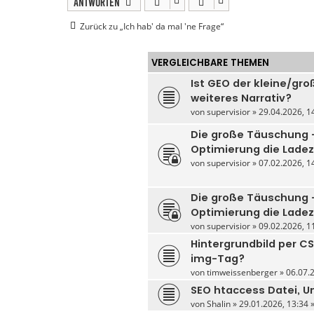
Antworten
Zurück zu „Ich hab' da mal 'ne Frage“
VERGLEICHBARE THEMEN
Ist GEO der kleine/gro
weiteres Narrativ?
von
supervisior
» 29.04.2026, 14
Die große Täuschung
Optimierung die Ladez
von
supervisior
» 07.02.2026, 14
Die große Täuschung
Optimierung die Ladezei
von
supervisior
» 09.02.2026, 11
Hintergrundbild per C
img-Tag?
von
timweissenberger
» 06.07.2
SEO htaccess Datei, U
von
Shalin
» 29.01.2026, 13:34 