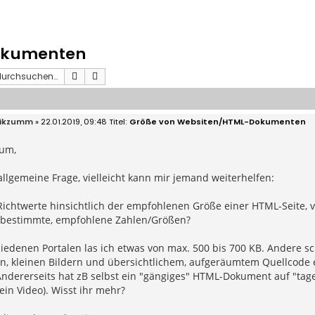
okumenten
Suche
Erweiterte Suche
ikzumm
» 22.01.2019, 09:48
Größe von Websiten/HTML-Dokumenten
rum,
allgemeine Frage, vielleicht kann mir jemand weiterhelfen:
ichtwerte hinsichtlich der empfohlenen Größe einer HTML-Seite, vo
a bestimmte, empfohlene Zahlen/Größen?
iedenen Portalen las ich etwas von max. 500 bis 700 KB. Andere sc
n, kleinen Bildern und übersichtlichem, aufgeräumtem Quellcode et
Andererseits hat zB selbst ein "gängiges" HTML-Dokument auf "tag
 ein Video). Wisst ihr mehr?