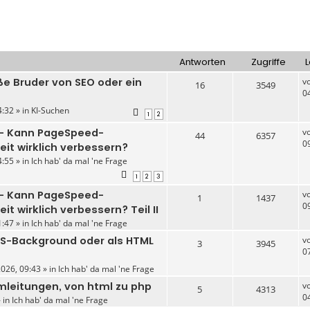
Antworten
Zugriffe
L
ße Bruder von SEO oder ein
v
16
3549
0
:32 » in
KI-Suchen
1
2
 – Kann PageSpeed-
v
44
6357
0
eit wirklich verbessern?
:55 » in
Ich hab' da mal 'ne Frage
1
2
3
 – Kann PageSpeed-
v
1
1437
0
t wirklich verbessern? Teil II
:47 » in
Ich hab' da mal 'ne Frage
SS-Background oder als HTML
v
3
3945
0
026, 09:43 » in
Ich hab' da mal 'ne Frage
mleitungen, von html zu php
v
5
4313
0
» in
Ich hab' da mal 'ne Frage