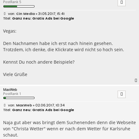
PostRank 5
B
Cin Media
» 31.05.2017, 15:41
e
Ganz neu: Gratis Ads bei Google
i
t
r
Vegas:
a
g
Den Nachnamen habe ich erst nach hinein gesehen.
Trotzdem, ich denke, die Klickrate wird nicht so hoch sein.
Kennst Du noch andere Beispiele?
Viele Grüße
MaxWeb
PostRank 1
B
MaxWeb
» 02.06.2017, 10:34
e
Ganz neu: Gratis Ads bei Google
i
t
r
Naja gut aber was bringt dem Suchenenden denn die Webseite
a
von "Christa Wetter" wenn er nach dem Wetter für Karlsruhe
g
schaut.