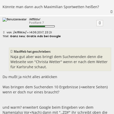
Könnte man dann auch Maximilian Sportwetten heißen?
/Affilitiv/
PostRank 7
B
/Affilitiv/
» 14.06.2017, 23:21
e
Ganz neu: Gratis Ads bei Google
i
t
r
a
MaxWeb hat geschrieben:
g
Naja gut aber was bringt dem Suchenenden denn die
Webseite von "Christa Wetter" wenn er nach dem Wetter
für Karlsruhe schaut.
Du mußt ja nicht alles anklicken
Was bringen dem Suchenden 10 Ergebnisse (+weitere Seiten)
wenn er doch nur eines braucht?
und warm? erweitert Google beim Eingeben von dem
Namen(also Vor+Nach) dann mit "..ZDF" ihr schreibt oben die