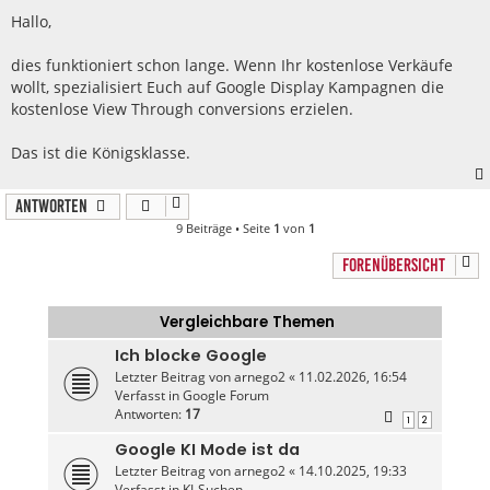
t
r
Hallo,
a
g
dies funktioniert schon lange. Wenn Ihr kostenlose Verkäufe
wollt, spezialisiert Euch auf Google Display Kampagnen die
kostenlose View Through conversions erzielen.
Das ist die Königsklasse.
Antworten
9 Beiträge • Seite
1
von
1
FORENÜBERSICHT
Vergleichbare Themen
Ich blocke Google
Letzter Beitrag von
arnego2
«
11.02.2026, 16:54
Verfasst in
Google Forum
Antworten:
17
1
2
Google KI Mode ist da
Letzter Beitrag von
arnego2
«
14.10.2025, 19:33
Verfasst in
KI-Suchen