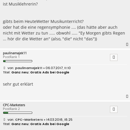
ist Musiklehrerin?
gibts beim HeuteWetter Musikunterricht?
oder hat die eine regensymphonie .... (das hätte aber auch
nicht mit Wetter zu tun ..... obwohl ..... "Ey Morgen gibts Regen
... hör dir die Wetter an" (also, "die" nicht "das"))
paulinamajek11
PostRank 1
B
paulinamajek11
» 06.07.2017, 11:10
e
Ganz neu: Gratis Ads bei Google
i
t
r
sehr gut erklärt
a
g
CPC-Marketers
PostRank 2
B
CPC-Marketers
» 14.03.2018, 18:25
e
Ganz neu: Gratis Ads bei Google
i