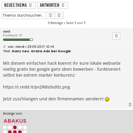
Neues Thema
Antworten
Suche
Erweiterte Suche
9 Beiträge • Seite
1
von
1
nerd
PostRank 10
B
nerd
» 29.05.2017, 10:14
e
Ganz neu: Gratis Ads bei Google
i
t
r
Mit diesem einfachen hack koennt ihr eure lokale webseite
a
voellig gratis bei google ganz oben bewerben - funktioniert
g
selbst bei extrem starker konkurenz:
https://i.redd.it/pv2lk8s0sd0z.png
Jetzt zuschlangen und den firmennamen aendern!
Anzeige von: