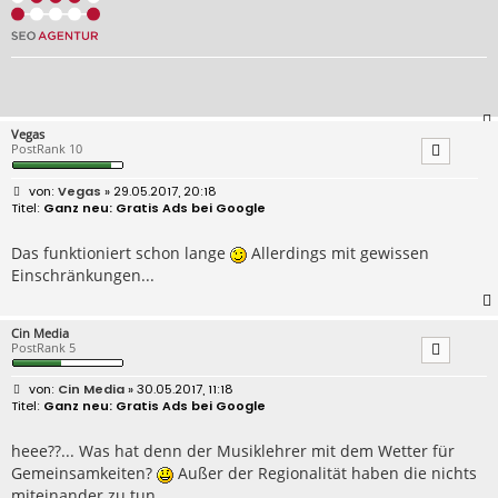
Vegas
PostRank 10
B
Vegas
» 29.05.2017, 20:18
e
Ganz neu: Gratis Ads bei Google
i
t
r
Das funktioniert schon lange
Allerdings mit gewissen
a
Einschränkungen...
g
Cin Media
PostRank 5
B
Cin Media
» 30.05.2017, 11:18
e
Ganz neu: Gratis Ads bei Google
i
t
r
heee??... Was hat denn der Musiklehrer mit dem Wetter für
a
Gemeinsamkeiten?
Außer der Regionalität haben die nichts
g
miteinander zu tun.