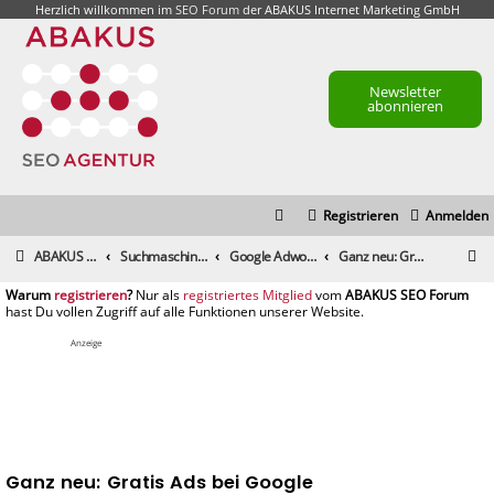
Herzlich willkommen im
SEO Forum
der ABAKUS Internet Marketing GmbH
Newsletter
abonnieren
Registrieren
Anmelden
S
ABAKUS Foren-Übersicht
Suchmaschinenmarketing (SEM) / Suchmaschinenoptimierung (SEO)
Google Adwords & Facebook Ads, Yahoo!, Microsoft adCenter
Ganz neu: Gratis Ads bei Google
u
registrieren
registriertes Mitglied
c
h
Anzeige
e
Ganz neu: Gratis Ads bei Google