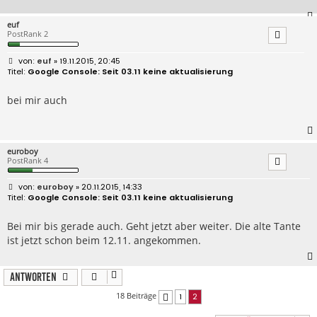
euf
PostRank 2
B
euf
» 19.11.2015, 20:45
e
Google Console: Seit 03.11 keine aktualisierung
i
t
r
bei mir auch
a
g
euroboy
PostRank 4
B
euroboy
» 20.11.2015, 14:33
e
Google Console: Seit 03.11 keine aktualisierung
i
t
r
Bei mir bis gerade auch. Geht jetzt aber weiter. Die alte Tante
a
ist jetzt schon beim 12.11. angekommen.
g
Antworten
18 Beiträge
1
2
Vorherige