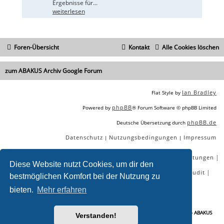
Ergebnisse für...
weiterlesen
Foren-Übersicht
Kontakt
Alle Cookies löschen
zum ABAKUS Archiv Google Forum
Ian Bradley
Flat Style by
phpBB
Powered by
® Forum Software © phpBB Limited
phpBB.de
Deutsche Übersetzung durch
Datenschutz
Nutzungsbedingungen
Impressum
|
|
|
|
|
|
SEO Agentur
SEO Blog
SEO Online Tools
SEO Dienstleistungen
Diese Website nutzt Cookies, um dir den
|
|
|
|
SEO Workshops
SEO Beratung
Backlinks kaufen
SEO Audit
bestmöglichen Komfort bei der Nutzung zu
|
SEO Tools gratis
SEO-Konkurrenzanalyse
bieten.
Mehr erfahren
Sie lesen gerade:
Google Console: Seit 03.11 keine aktualisierung - Seite 2 - ABAKUS
Verstanden!