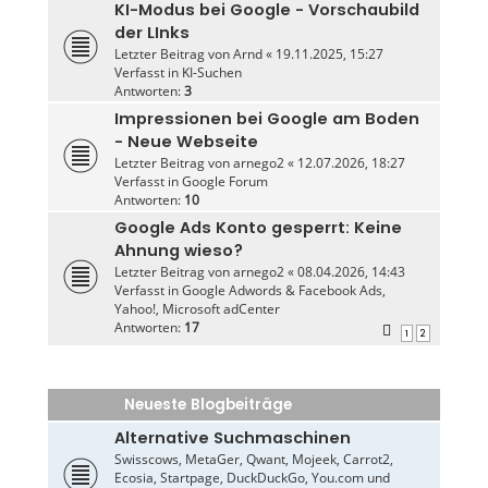
KI-Modus bei Google - Vorschaubild
der LInks
Letzter Beitrag von
Arnd
«
19.11.2025, 15:27
Verfasst in
KI-Suchen
Antworten:
3
Impressionen bei Google am Boden
- Neue Webseite
Letzter Beitrag von
arnego2
«
12.07.2026, 18:27
Verfasst in
Google Forum
Antworten:
10
Google Ads Konto gesperrt: Keine
Ahnung wieso?
Letzter Beitrag von
arnego2
«
08.04.2026, 14:43
Verfasst in
Google Adwords & Facebook Ads,
Yahoo!, Microsoft adCenter
Antworten:
17
1
2
Neueste Blogbeiträge
Alternative Suchmaschinen
Swisscows, MetaGer, Qwant, Mojeek, Carrot2,
Ecosia, Startpage, DuckDuckGo, You.com und