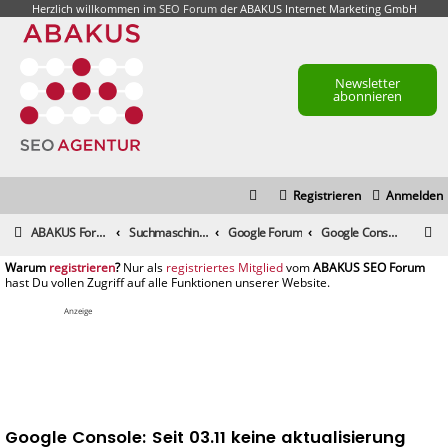
Herzlich willkommen im
SEO Forum
der ABAKUS Internet Marketing GmbH
Newsletter
abonnieren
Registrieren
Anmelden
S
ABAKUS Foren-Übersicht
Suchmaschinenmarketing (SEM) / Suchmaschinenoptimierung (SEO)
Google Forum
Google Console: Seit 03.11 keine aktualisierung
u
registrieren
registriertes Mitglied
c
h
Anzeige
e
Google Console: Seit 03.11 keine aktualisierung