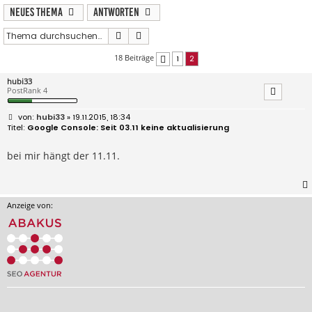
Neues Thema
Antworten
Suche
Erweiterte Suche
18 Beiträge
1
2
Vorherige
hubi33
PostRank 4
B
hubi33
» 19.11.2015, 18:34
e
Google Console: Seit 03.11 keine aktualisierung
i
t
r
bei mir hängt der 11.11.
a
g
Anzeige von: