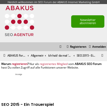
Herzlich willkommen im
SEO Forum
der ABAKUS Internet Marketing GmbH
Newsletter
abonnieren
Registrieren
Anmelden
S
ABAKUS Foren-Übersicht
Allgemein
Ich hab' da mal 'ne Frage
SEO 2015 - Ein Trauerspiel
u
registrieren
registriertes Mitglied
c
h
Anzeige
e
SEO 2015 - Ein Trauerspiel