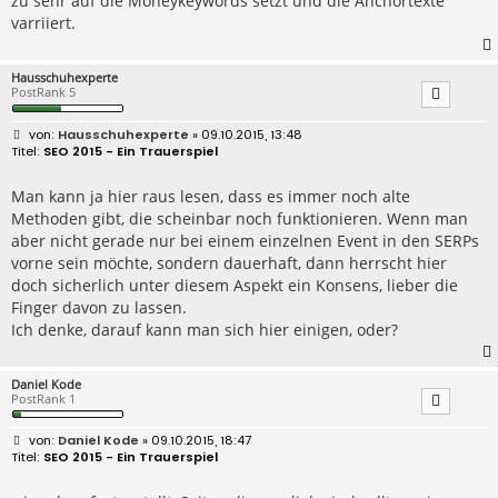
zu sehr auf die Moneykeywords setzt und die Anchortexte
g
varriiert.
Hausschuhexperte
PostRank 5
B
Hausschuhexperte
» 09.10.2015, 13:48
e
SEO 2015 - Ein Trauerspiel
i
t
r
Man kann ja hier raus lesen, dass es immer noch alte
a
Methoden gibt, die scheinbar noch funktionieren. Wenn man
g
aber nicht gerade nur bei einem einzelnen Event in den SERPs
vorne sein möchte, sondern dauerhaft, dann herrscht hier
doch sicherlich unter diesem Aspekt ein Konsens, lieber die
Finger davon zu lassen.
Ich denke, darauf kann man sich hier einigen, oder?
Daniel Kode
PostRank 1
B
Daniel Kode
» 09.10.2015, 18:47
e
SEO 2015 - Ein Trauerspiel
i
t
r