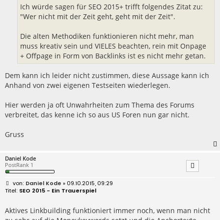
Ich würde sagen für SEO 2015+ trifft folgendes Zitat zu:
"Wer nicht mit der Zeit geht, geht mit der Zeit".
Die alten Methodiken funktionieren nicht mehr, man
muss kreativ sein und VIELES beachten, rein mit Onpage
+ Offpage in Form von Backlinks ist es nicht mehr getan.
Dem kann ich leider nicht zustimmen, diese Aussage kann ich
Anhand von zwei eigenen Testseiten wiederlegen.
Hier werden ja oft Unwahrheiten zum Thema des Forums
verbreitet, das kenne ich so aus US Foren nun gar nicht.
Gruss
Daniel Kode
PostRank 1
B
Daniel Kode
» 09.10.2015, 09:29
e
SEO 2015 - Ein Trauerspiel
i
t
r
Aktives Linkbuilding funktioniert immer noch, wenn man nicht
a