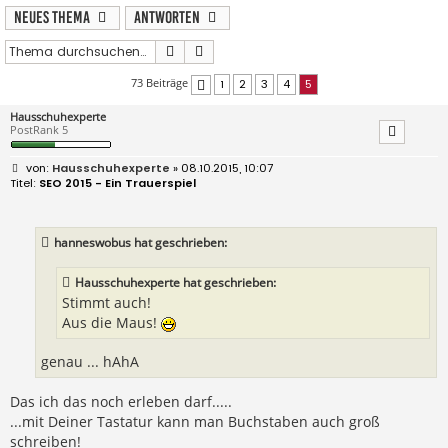
Neues Thema
Antworten
Suche
Erweiterte Suche
73 Beiträge
1
2
3
4
5
Vorherige
Hausschuhexperte
PostRank 5
B
Hausschuhexperte
» 08.10.2015, 10:07
e
SEO 2015 - Ein Trauerspiel
i
t
r
a
hanneswobus hat geschrieben:
g
Hausschuhexperte hat geschrieben:
Stimmt auch!
Aus die Maus!
genau ... hAhA
Das ich das noch erleben darf.....
...mit Deiner Tastatur kann man Buchstaben auch groß
schreiben!