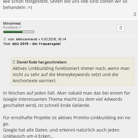
wie schon festgestellt, Seiten die uns lieb sind sollten wir so
a
behandeln :=)
g
Mincemeat
PostRank 7
B
Mincemeat
» 11.10.2015, 16:14
e
SEO 2015 - Ein Trauerspiel
i
t
r
a
Daniel Kode hat geschrieben:
g
Aktives Linkbuilding funktioniert immer noch, wenn man
nicht zu sehr auf die Moneykeywords setzt und die
Anchortexte varriiert.
In Nischen auf jeden Fall. Aber sobald man das bei einem für
Google interessanten Thema macht (zu dem viel Adwords
geschaltet wird), ist schnell Ende Gelände.
Für ernsthafte Projekte ist aktives Primitiv-Linkbuilding ein no
go.
Google hat alle Daten, und erkennt natürlich auch jeden
Linktausch um 4 Ecken...