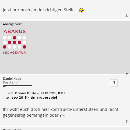
Jetzt nur noch an der richtigen Stelle...
Anzeige von:
Daniel Kode
PostRank 1
B
Daniel Kode
» 08.10.2015, 11:07
e
SEO 2015 - Ein Trauerspiel
i
t
r
Ihr wollt euch doch hier konstruktiv unterstützen und nicht
a
gegenseitig bemängeln oder ?:-)
g