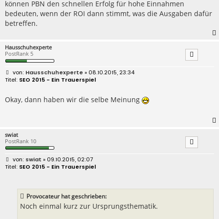
können PBN den schnellen Erfolg für hohe Einnahmen
bedeuten, wenn der ROI dann stimmt, was die Ausgaben dafür
betreffen.
Hausschuhexperte
PostRank 5
B
Hausschuhexperte
» 08.10.2015, 23:34
e
SEO 2015 - Ein Trauerspiel
i
t
r
Okay, dann haben wir die selbe Meinung
a
g
swiat
PostRank 10
B
swiat
» 09.10.2015, 02:07
e
SEO 2015 - Ein Trauerspiel
i
t
r
a
Provocateur hat geschrieben:
g
Noch einmal kurz zur Ursprungsthematik.