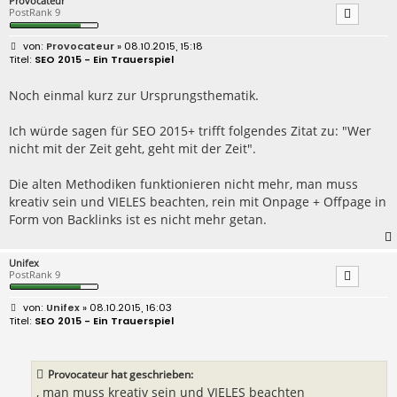
Provocateur
PostRank 9
B
Provocateur
» 08.10.2015, 15:18
e
SEO 2015 - Ein Trauerspiel
i
t
r
Noch einmal kurz zur Ursprungsthematik.
a
g
Ich würde sagen für SEO 2015+ trifft folgendes Zitat zu: "Wer
nicht mit der Zeit geht, geht mit der Zeit".
Die alten Methodiken funktionieren nicht mehr, man muss
kreativ sein und VIELES beachten, rein mit Onpage + Offpage in
Form von Backlinks ist es nicht mehr getan.
Unifex
PostRank 9
B
Unifex
» 08.10.2015, 16:03
e
SEO 2015 - Ein Trauerspiel
i
t
r
a
Provocateur hat geschrieben:
g
, man muss kreativ sein und VIELES beachten