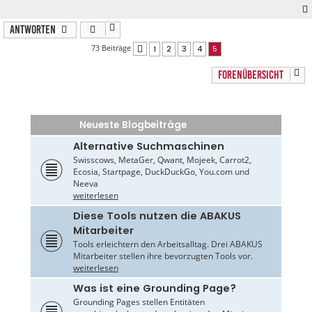
Antworten
73 Beiträge
1
2
3
4
5
Vorherige
FORENÜBERSICHT
Neueste Blogbeiträge
Alternative Suchmaschinen
Swisscows, MetaGer, Qwant, Mojeek, Carrot2,
Ecosia, Startpage, DuckDuckGo, You.com und
Neeva
weiterlesen
Diese Tools nutzen die ABAKUS
Mitarbeiter
Tools erleichtern den Arbeitsalltag. Drei ABAKUS
Mitarbeiter stellen ihre bevorzugten Tools vor.
weiterlesen
Was ist eine Grounding Page?
Grounding Pages stellen Entitäten