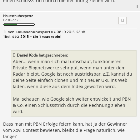
einen Schlussstrich durch die Rechnung ziehen wird.
Hausschuhexperte
PostRank 5
B
Hausschuhexperte
» 08.10.2015, 23:18
e
SEO 2015 - Ein Trauerspiel
i
t
r
a
Daniel Kode hat geschrieben:
g
Aber... wenn man sich mal umschaut, funktionieren
Private Blognetzwerke sehr gut, wenn man unter dem
Radar bleibt. Google ist noch austricksbar, z.Z. kannst du
deine Seite einfach clonen und mit neuer URL ins Web
laden, wenn diese aus dem Index geworfen wird.
Mal schauen, wie Google sich weiter entwickelt und PBN
& Co. einen Schlussstrich durch die Rechnung ziehen
wird.
Dass man mit PBN Erfolge feiern kann, hat ja der Gewinner
vom Xovi Contest bewiesen, bleibt die Frage natürlich, wie
lange?