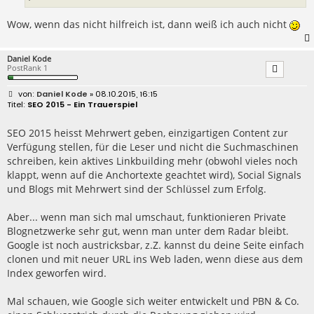
Wow, wenn das nicht hilfreich ist, dann weiß ich auch nicht
Daniel Kode
PostRank 1
B
Daniel Kode
» 08.10.2015, 16:15
e
SEO 2015 - Ein Trauerspiel
i
t
r
SEO 2015 heisst Mehrwert geben, einzigartigen Content zur
a
Verfügung stellen, für die Leser und nicht die Suchmaschinen
g
schreiben, kein aktives Linkbuilding mehr (obwohl vieles noch
klappt, wenn auf die Anchortexte geachtet wird), Social Signals
und Blogs mit Mehrwert sind der Schlüssel zum Erfolg.
Aber... wenn man sich mal umschaut, funktionieren Private
Blognetzwerke sehr gut, wenn man unter dem Radar bleibt.
Google ist noch austricksbar, z.Z. kannst du deine Seite einfach
clonen und mit neuer URL ins Web laden, wenn diese aus dem
Index geworfen wird.
Mal schauen, wie Google sich weiter entwickelt und PBN & Co.