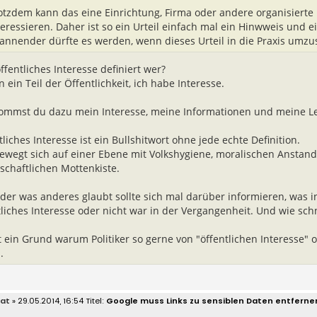
otzdem kann das eine Einrichtung, Firma oder andere organisierte
teressieren. Daher ist so ein Urteil einfach mal ein Hinwweis und e
annender dürfte es werden, wenn dieses Urteil in die Praxis umzus
ffentliches Interesse definiert wer?
n ein Teil der Öffentlichkeit, ich habe Interesse.
ommst du dazu mein Interesse, meine Informationen und meine 
liches Interesse ist ein Bullshitwort ohne jede echte Definition.
ewegt sich auf einer Ebene mit Volkshygiene, moralischen Anstand
lschaftlichen Mottenkiste.
 der was anderes glaubt sollte sich mal darüber informieren, was 
tliches Interesse oder nicht war in der Vergangenheit. Und wie schn
t ein Grund warum Politiker so gerne von "öffentlichen Interesse" od
.
at
» 29.05.2014, 16:54
Google muss Links zu sensiblen Daten entferne