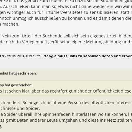
ke ich, das gehört zum Lebensrisiko dazu, solche Situationen gib
. Ausschließen kann man so etwas nicht ohne wieder ein wirrwar n
n wichtiger auch für Irrtümer/Veraltetes zu sensibilisieren, statt
ennoch unmöglich ausschließen zu können und es damit denen die
u machen.
Nein zum Urteil, der Suchende soll sich sein eigenes Urteil bilden
e nicht in Verlegenheit gerät seine eigene Meinungsbildung und 
ta
» 29.05.2014, 07:17
Google muss Links zu sensiblen Daten entferne
nhuf hat geschrieben:
top hat geschrieben:
s ist schon klar, aber das rechtfertigt nicht der Öffentlichkeit dies
ich anders. Solange ich nicht eine Person des öffentlichen Interesse
ichnisse und Spider.
a Spider überall ihre Spinnenfäden hinterlassen wo sie können, lieg
ässig mit Daten anderer Leute umgehen und diese ins Netz stellten,
g.