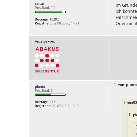
i
catcat
Im Grunde 
t
PostRank 10
r
Ich konnte
a
g
Falschmeld
Beiträge:
10292
Oder nich
Registriert:
02.08.2006, 14:21
Anzeige von:
B
plant
planta
e
PostRank 6
i
t
r
Beiträge:
477
mtx93
a
Registriert:
19.07.2007, 15:27
g
pl