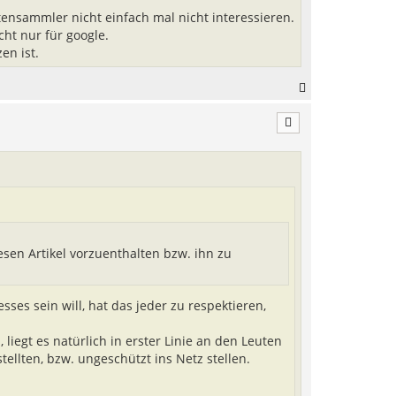
ensammler nicht einfach mal nicht interessieren.
cht nur für google.
en ist.
N
a
n
c
h
o
b
e
n
iesen Artikel vorzuenthalten bzw. ihn zu
sses sein will, hat das jeder zu respektieren,
liegt es natürlich in erster Linie an den Leuten
ellten, bzw. ungeschützt ins Netz stellen.