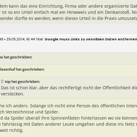
dem kann das eine Einrichtung, Firma oder andere organisierte Dat
 ist so ein Urteil einfach mal ein Hinwweis und ein Denkanstoß. Ni
ender dürfte es werden, wenn dieses Urteil in die Praxis umzusetz
93
» 29.05.2014, 16:44
Google muss Links zu sensiblen Daten entferne
ta hat geschrieben:
Hasenhuf hat geschrieben:
top hat geschrieben:
Das ist schon klar, aber das rechtfertigt nicht der Öffentlichkeit d
verstecken.
he ich anders. Solange ich nicht eine Person des öffentlichen Intere
ch Verzeichnisse und Spider.
d da Spider überall ihre Spinnenfäden hinterlassen wo sie können, 
e fahrlässig mit Daten anderer Leute umgehen und diese ins Netz st
weit richtig.