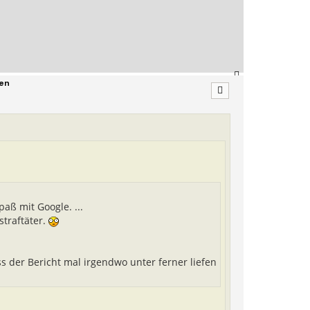
o
b
e
n
N
nen
a
c
h
o
b
e
n
aß mit Google. ...
straftäter.
s der Bericht mal irgendwo unter ferner liefen