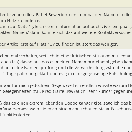
l Leute geben die z.B. bei Bewerbern erst einmal den Namen in d
im Netz zu finden ist.
nn auf Seite 1 gleich so ein Information auftaucht, (vor ein paar 
akten Namen,) dann könnte sich das auf weitere Kontaktversuche
r Artikel erst auf Platz 137 zu finden ist, stört das weniger.
chon mal verhaftet, weil ich in einer kritischen Situation mit jem
ie auch ich) davon aus das es meinen Namen nur einmal geben kann
r ohne meine Namensprüfung und die Verwechselung wäre die darau
1 Tag später aufgeklärt und es gab eine gegenseitige Entschuldi
on war für mich jedoch ein Segen, weil ich endlich wusste warum B
n Gelegenheiten (z.B. Kreditkarte usw) auch "sehr kurios" gegenüb
iß das es einen extrem lebenden Doppelgänger gibt, sage ich das be
nfang "Verwechseln Sie mich bitte nicht, schauen Sie aufs Geburtsd
t funktionierten.