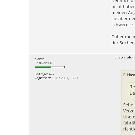
Dennoch den
nicht haben
meinen Auge
sie aber d
schwerer z
Daher mein 
der Suchend
B
plan
planta
e
PostRank 6
i
t
r
Beiträge:
477
Hase
a
Registriert:
19.07.2007, 15:27
g
Da
Sehe 
Verze
Und d
fahrl
richti