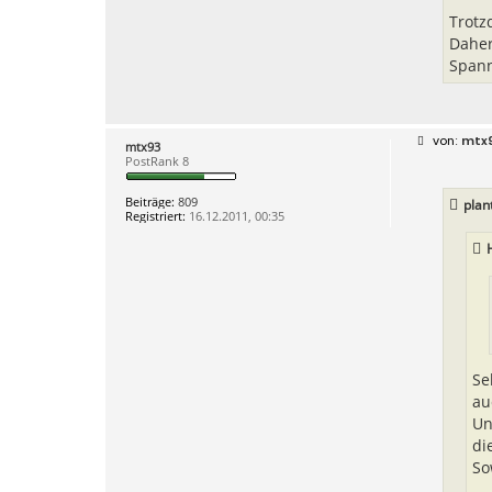
Trotz
Daher
Spann
B
mtx
mtx93
e
PostRank 8
i
t
r
Beiträge:
809
plan
a
Registriert:
16.12.2011, 00:35
g
Se
au
Un
di
So