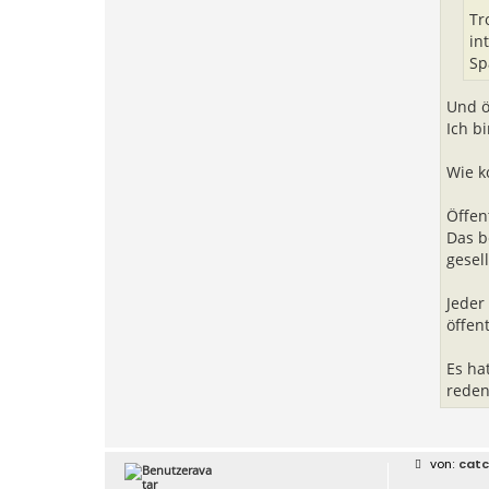
Tr
in
Sp
Und ö
Ich bi
Wie k
Öffent
Das b
gesel
Jeder
öffen
Es ha
reden
B
catc
e