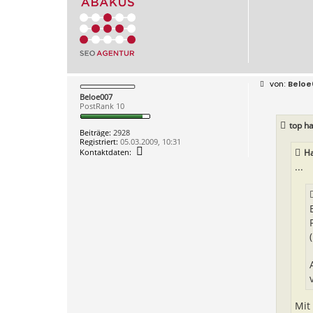
B
Beloe
e
Beloe007
i
PostRank 10
t
r
top ha
a
Beiträge:
2928
g
Registriert:
05.03.2009, 10:31
K
Kontaktdaten:
Ha
o
...
n
t
a
k
t
d
a
t
e
n
v
o
n
B
e
l
Mit