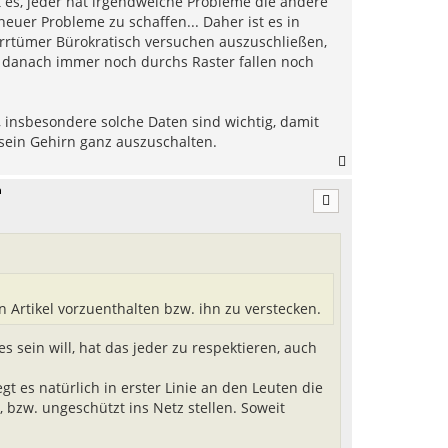
t es, jeder hat irgendwelche Probleme die andere
euer Probleme zu schaffen... Daher ist es in
 Irrtümer Bürokratisch versuchen auszuschließen,
 danach immer noch durchs Raster fallen noch
, insbesondere solche Daten sind wichtig, damit
sein Gehirn ganz auszuschalten.
N
a
n
c
h
o
b
e
n
en Artikel vorzuenthalten bzw. ihn zu verstecken.
s sein will, hat das jeder zu respektieren, auch
t es natürlich in erster Linie an den Leuten die
 bzw. ungeschützt ins Netz stellen. Soweit