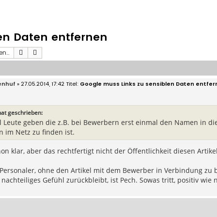
en Daten entfernen
Suche
Erweiterte Suche
enhuf
» 27.05.2014, 17:42
Google muss Links zu sensiblen Daten entfer
hat geschrieben:
ll Leute geben die z.B. bei Bewerbern erst einmal den Namen in 
n im Netz zu finden ist.
hon klar, aber das rechtfertigt nicht der Öffentlichkeit diesen Artik
ersonaler, ohne den Artikel mit dem Bewerber in Verbindung zu br
achteiliges Gefühl zurückbleibt, ist Pech. Sowas tritt, positiv wie n