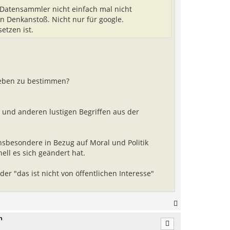
 Datensammler nicht einfach mal nicht
in Denkanstoß. Nicht nur für google.
etzen ist.
Leben zu bestimmen?
 und anderen lustigen Begriffen aus der
insbesondere in Bezug auf Moral und Politik
ell es sich geändert hat.
er "das ist nicht von öffentlichen Interesse"
N
a
n
c
h