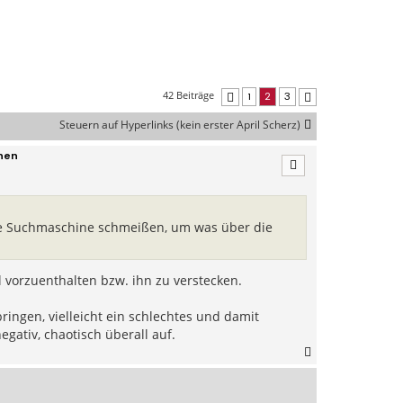
42 Beiträge
1
2
3
Vorherige
Nächste
Steuern auf Hyperlinks (kein erster April Scherz)
nen
die Suchmaschine schmeißen, um was über die
el vorzuenthalten bzw. ihn zu verstecken.
ingen, vielleicht ein schlechtes und damit
egativ, chaotisch überall auf.
N
a
c
h