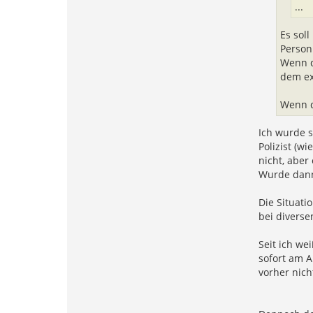
o
...
e
0
0
Es sol
7
Person 
Wenn da
dem ex
Wenn de
Ich wurde s
Polizist (w
nicht, abe
Wurde dann 
Die Situati
bei diverse
Seit ich we
sofort am A
vorher nich