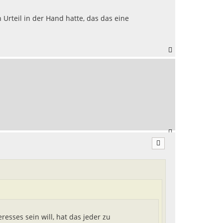
o
b
Urteil in der Hand hatte, das das eine
e
n
N
a
c
h
o
b
e
n
N
a
c
h
o
b
e
n
resses sein will, hat das jeder zu