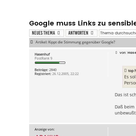
Google muss Links zu sensibl
Neues Thema
Antworten
Artikel: Kippt die Stimmung gegenüber Google?
B
Has
Hasenhuf
e
PostRank 9
i
t
r
Beiträge:
2840
top 
a
Registriert:
26.12.2005, 22:22
g
Es so
Perso
Das ist sc
Daß beim P
unbewußt n
Anzeige von: