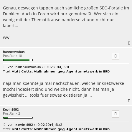
t
r
Genau, deswegen tappen auch sämliche großen SEO-Portale im
a
Dunklen. Auch in Foren wird nur gemutmaßt. Wer sich ein
g
wenig mit der Thematik auseinandersetzt und nicht nur
labert...
ww
hanneswobus
PostRank 10
B
hanneswobus
» 10.02.2014, 15:11
e
Matt Cutts: Maßnahmen geg. Agenturnetzwerk in BRD
i
t
r
naja man koennte ja mal nachschauen, welche linknetzwerke
a
(noch) indexiert sind und welche nicht. dann hat man ja
g
gewissheit ... tools fuer sowas existieren ja ...
Kevin1992
PostRank 2
B
Kevin1992
» 10.02.2014, 16:12
e
Matt Cutts: Maßnahmen geg. Agenturnetzwerk in BRD
i