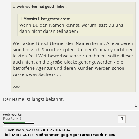
a
web_worker hat geschrieben:
g
MonsieuL hat geschrieben:
Wenn Du den Namen kennst, warum lässt Du uns
dann nicht daran teilhaben?
Weil aktuell (noch) keiner den Namen kennt. Alle anderen
sind lediglich Sprücheklopfer. Um der Company nicht den
letzten Rest Wettbewerbschance zu nehmen, sollte dieser
auch nicht an die große Glocke gehängt werden - die
betroffene Agentur und deren Kunden werden schon
wissen, was Sache ist...
ww
Der Name ist längst bekannt.
web_worker
PostRank 8
B
web_worker
» 10.02.2014, 14:42
e
Matt Cutts: Maßnahmen geg. Agenturnetzwerk in BRD
i