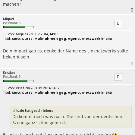
machen?
Miquel
PostRank 8
B
Miquel
» 10.02.2014, 14:09
e
Matt Cutts: Maßnahmen geg. Agenturnetzwerk in BRD
i
t
r
Dein Impact gab es, denke der Name des Linknetzwerks sollte
a
bekannt sein
g
Kristian
PostRank 9
B
Kristian
» 10.02.2014, 14:12
e
Matt Cutts: Maßnahmen geg. Agenturnetzwerk in BRD
i
t
r
a
luzie hat geschrieben:
g
Da kommt noch was nach. Die sind von der deutschen
Szene ganz schön genervt.
Es wäre ja auch enttäuschend, wenn es nicht so wäre