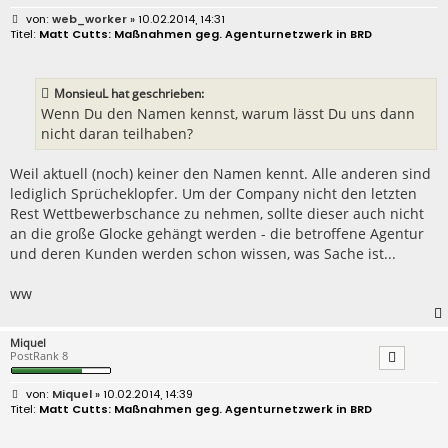
B
web_worker
» 10.02.2014, 14:31
e
Matt Cutts: Maßnahmen geg. Agenturnetzwerk in BRD
i
t
r
a
MonsieuL hat geschrieben:
g
Wenn Du den Namen kennst, warum lässt Du uns dann
nicht daran teilhaben?
Weil aktuell (noch) keiner den Namen kennt. Alle anderen sind
lediglich Sprücheklopfer. Um der Company nicht den letzten
Rest Wettbewerbschance zu nehmen, sollte dieser auch nicht
an die große Glocke gehängt werden - die betroffene Agentur
und deren Kunden werden schon wissen, was Sache ist...
ww
Miquel
PostRank 8
B
Miquel
» 10.02.2014, 14:39
e
Matt Cutts: Maßnahmen geg. Agenturnetzwerk in BRD
i
t
r