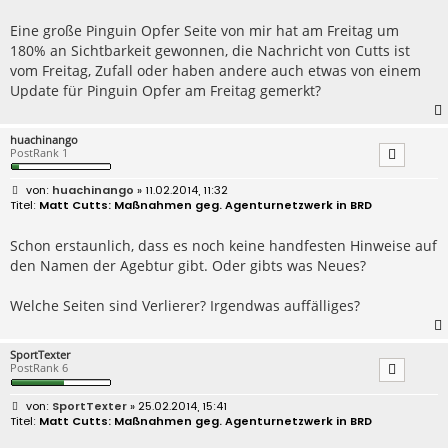
t
r
Eine große Pinguin Opfer Seite von mir hat am Freitag um
a
180% an Sichtbarkeit gewonnen, die Nachricht von Cutts ist
g
vom Freitag, Zufall oder haben andere auch etwas von einem
Update für Pinguin Opfer am Freitag gemerkt?
huachinango
PostRank 1
B
huachinango
» 11.02.2014, 11:32
e
Matt Cutts: Maßnahmen geg. Agenturnetzwerk in BRD
i
t
r
Schon erstaunlich, dass es noch keine handfesten Hinweise auf
a
den Namen der Agebtur gibt. Oder gibts was Neues?
g
Welche Seiten sind Verlierer? Irgendwas auffälliges?
SportTexter
PostRank 6
B
SportTexter
» 25.02.2014, 15:41
e
Matt Cutts: Maßnahmen geg. Agenturnetzwerk in BRD
i
t