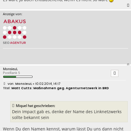
Anzeige von:
MonsieuL
PostRank 5
B
MonsieuL
» 10.02.2014, 14:17
e
Matt Cutts: Maßnahmen geg. Agenturnetzwerk in BRD
i
t
r
a
Miquel hat geschrieben:
g
Dein Impact gab es, denke der Name des Linknetzwerks
sollte bekannt sein
Wenn Du den Namen kennst, warum lässt Du uns dann nicht