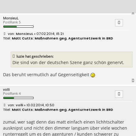
MonsieuL
PostRank 5
B
MonsieuL
» 07.02.2014, 18:21
e
Matt Cutts: Maßnahmen geg. Agenturnetzwerk in BRD
i
t
r
a
luzie hat geschrieben:
g
Die sind von der deutschen Szene ganz schön genervt.
Das beruht vermutlich auf Gegenseitigkeit
volli
PostRank 4
B
volli
» 10.02.2014, 10:50
e
Matt Cutts: Maßnahmen geg. Agenturnetzwerk in BRD
i
t
r
zumal, wer sagt denn das matt einfach einen lichhtschalter
a
ausknipst und nicht den dimmer langsam über viele wochen
g
runterregelt um es den agenturen / kunden schwerer zu