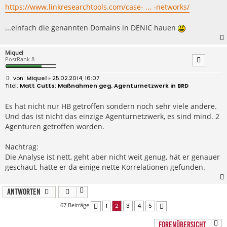
r
https://www.linkresearchtools.com/case- ... -networks/
a
g
...einfach die genannten Domains in DENIC hauen
Miquel
PostRank 8
B
Miquel
» 25.02.2014, 16:07
e
Matt Cutts: Maßnahmen geg. Agenturnetzwerk in BRD
i
t
r
Es hat nicht nur HB getroffen sondern noch sehr viele andere.
a
Und das ist nicht das einzige Agenturnetzwerk, es sind mind. 2
g
Agenturen getroffen worden.
Nachtrag:
Die Analyse ist nett, geht aber nicht weit genug, hät er genauer
geschaut, hätte er da einige nette Korrelationen gefunden.
Antworten
67 Beiträge
1
2
3
4
5
Vorherige
Nächste
FORENÜBERSICHT