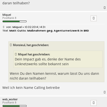
daran teilhaben?
Miquel
PostRank 8
B
Miquel
» 10.02.2014, 14:31
e
Matt Cutts: Maßnahmen geg. Agenturnetzwerk in BRD
i
t
r
a
MonsieuL hat geschrieben:
g
Miquel hat geschrieben:
Dein Impact gab es, denke der Name des
Linknetzwerks sollte bekannt sein
Wenn Du den Namen kennst, warum lässt Du uns dann
nicht daran teilhaben?
Weil ich kein Name Calling betreibe
web_worker
PostRank 8