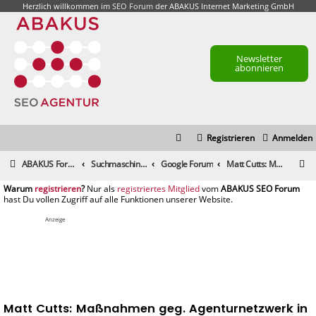
Herzlich willkommen im
SEO Forum
der ABAKUS Internet Marketing GmbH
Newsletter
abonnieren
Registrieren
Anmelden
S
ABAKUS Foren-Übersicht
Suchmaschinenmarketing (SEM) / Suchmaschinenoptimierung (SEO)
Google Forum
Matt Cutts: Maßnahmen geg. Agenturnetzwerk in BRD
u
registrieren
registriertes Mitglied
c
h
Anzeige
e
Matt Cutts: Maßnahmen geg. Agenturnetzwerk in