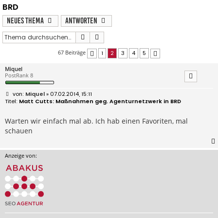
BRD
Neues Thema
Antworten
Suche
Erweiterte Suche
67 Beiträge
1
2
3
4
5
Vorherige
Nächste
Miquel
PostRank 8
B
Miquel
» 07.02.2014, 15:11
e
Matt Cutts: Maßnahmen geg. Agenturnetzwerk in BRD
i
t
r
Warten wir einfach mal ab. Ich hab einen Favoriten, mal
a
schauen
g
Anzeige von: