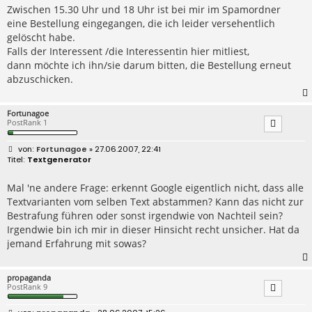
r
Zwischen 15.30 Uhr und 18 Uhr ist bei mir im Spamordner
a
eine Bestellung eingegangen, die ich leider versehentlich
g
gelöscht habe.
Falls der Interessent /die Interessentin hier mitliest,
dann möchte ich ihn/sie darum bitten, die Bestellung erneut
abzuschicken.
Fortunagoe
PostRank 1
B
Fortunagoe
» 27.06.2007, 22:41
e
Textgenerator
i
t
r
Mal 'ne andere Frage: erkennt Google eigentlich nicht, dass alle
a
Textvarianten vom selben Text abstammen? Kann das nicht zur
g
Bestrafung führen oder sonst irgendwie von Nachteil sein?
Irgendwie bin ich mir in dieser Hinsicht recht unsicher. Hat da
jemand Erfahrung mit sowas?
propaganda
PostRank 9