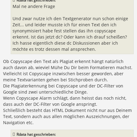
Rdata hat geschrieben:
g
Mal ne andere Frage
Und zwar nutze ich den Textgenerator nun schon einige
Zeit... und leider musste ich für einen Text den ich
synonymisiert habe fest stellen das ihn copyscape
erkennt. Ist das jetzt dc? Oder kann ich drauf scheißen?
Ich hasse eigentlich diese dc Diskussionen aber ich
möchte es trotz dessen mal ansprechen.
Ob Copyscape den Text als Plagiat erkennt hängt natürlich
auch davon ab, wieviel Mühe Du Dir beim Formatieren machst.
Vielleicht ist Copyscape inzwischen besser geworden, aber
meine Textvarianten gehen bei Stichproben durch.
Die Plagiaterkennung bei Copyscape und der DC-Filter von
Google sind zwei unterschiedliche Dinge.
Wenn Copyscape Alarm schlägt, dann heisst das noch nicht,
dass auch der DC-Filter von Google anspringt.
Schließlich besteht das HTML Dokument nicht nur aus Deinem
Text, sondern auch aus allen möglichen Auszeichnungen, der
Navigation etc.
Rdata hat geschrieben: