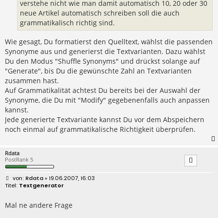
verstehe nicht wie man damit automatisch 10, 20 oder 30
neue Artikel automatisch schreiben soll die auch
grammatikalisch richtig sind.
Wie gesagt, Du formatierst den Quelltext, wählst die passenden
Synonyme aus und generierst die Textvarianten. Dazu wählst
Du den Modus "Shuffle Synonyms" und drückst solange auf
"Generate", bis Du die gewünschte Zahl an Textvarianten
zusammen hast.
Auf Grammatikalität achtest Du bereits bei der Auswahl der
Synonyme, die Du mit "Modify" gegebenenfalls auch anpassen
kannst.
Jede generierte Textvariante kannst Du vor dem Abspeichern
noch einmal auf grammatikalische Richtigkeit überprüfen.
Rdata
PostRank 5
B
Rdata
» 19.06.2007, 16:03
e
Textgenerator
i
t
r
Mal ne andere Frage
a
g