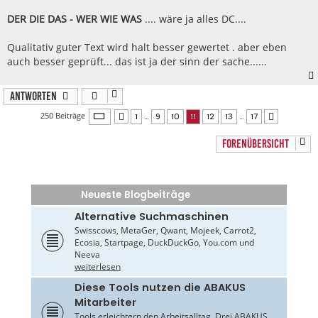
DER DIE DAS - WER WIE WAS
.... wäre ja alles DC....
Qualitativ guter Text wird halt besser gewertet . aber eben
auch besser geprüft... das ist ja der sinn der sache......
Antworten
Seite
11
von
17
250 Beiträge
1
…
9
10
11
12
13
…
17
Vorherige
Nächste
FORENÜBERSICHT
Neueste Blogbeiträge
Alternative Suchmaschinen
Swisscows, MetaGer, Qwant, Mojeek, Carrot2,
Ecosia, Startpage, DuckDuckGo, You.com und
Neeva
weiterlesen
Diese Tools nutzen die ABAKUS
Mitarbeiter
Tools erleichtern den Arbeitsalltag. Drei ABAKUS