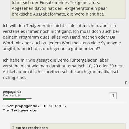
lohnt sich der Einsatz meines Textgenerators.
Abgesehen davon hat der Textgenerator ein paar
praktische Ausgabeformate, die Word nicht hat.
Ich will den Textgenerator nicht schlecht machen, aber ich
verstehe es immer noch nicht ganz. Ich muss doch auch bei
deinem Programm quasi alles von Hand machen oder? Da
Word mir aber auch zu jedem Wort meistens viele Synonyme
angibt, kann ich das doch genauso gut benutzen!?
Ich habe mir wie gesagt die Demo runtergeladen, aber
verstehe nicht wie man damit automatisch 10, 20 oder 30 neue
Artikel automatisch schreiben soll die auch grammatikalisch
richtig sind.
propaganda
PostRank 9
B
propaganda
» 19.06.2007, 10:12
e
Textgenerator
i
t
r
a
zxx hat geschrieben:
g