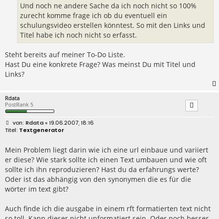
Und noch ne andere Sache da ich noch nicht so 100%
zurecht komme frage ich ob du eventuell ein
schulungsvideo erstellen könntest. So mit den Links und
Titel habe ich noch nicht so erfasst.
Steht bereits auf meiner To-Do Liste.
Hast Du eine konkrete Frage? Was meinst Du mit Titel und
Links?
Rdata
PostRank 5
B
Rdata
» 19.06.2007, 18:16
e
Textgenerator
i
t
r
Mein Problem liegt darin wie ich eine url einbaue und variiert
a
er diese? Wie stark sollte ich einen Text umbauen und wie oft
g
sollte ich ihn reproduzieren? Hast du da erfahrungs werte?
Oder ist das abhängig von den synonymen die es für die
wörter im text gibt?
Auch finde ich die ausgabe in einem rft formatierten text nicht
so toll. Kann dieser nicht unformatiert sein. Oder noch besser