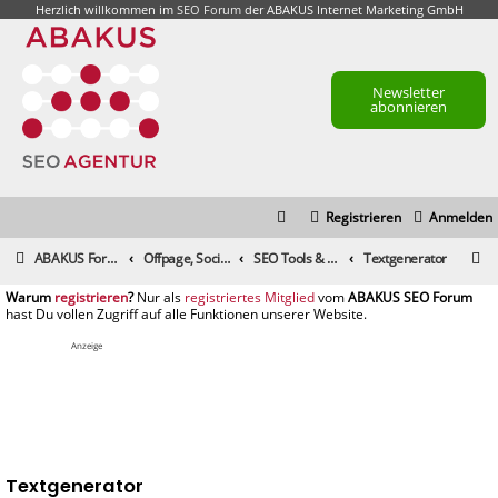
Herzlich willkommen im
SEO Forum
der ABAKUS Internet Marketing GmbH
Newsletter
abonnieren
Registrieren
Anmelden
S
ABAKUS Foren-Übersicht
Offpage, Social Media, Tools und andere Maßnahmen
SEO Tools & Suchmaschinenmarketing-Tools
Textgenerator
u
registrieren
registriertes Mitglied
c
h
Anzeige
e
Textgenerator