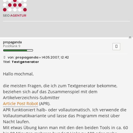
propaganda
PostRank 9
B
propaganda
» 14.05.2007, 12:42
e
Textgenerator
i
t
r
Hallo mochmal,
a
g
die meisten Fragen, die ich zum Textgenerator bekomme,
beziehen sich auf das Zusammenspiel mit dem
Artikelverzeichnis-Submitter
Article Post Robot
(APR).
APR funktioniert halb- oder vollautomatisch. Ich verwende die
Vollautomatikvariante und lasse das Programm meist über
Nacht laufen.
Mit etwas Übung kann man mit den den beiden Tools in ca. 60