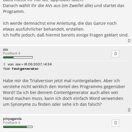
Danach wählt Ihr die AVs aus (im Zweifel alle) und startet das
Programm.
Ich werde demnächst eine Anleitung, die das Ganze noch
etwas ausführlicher behandelt, erstellen.
Ich hoffe jedoch, daß hiermit bereits einige Fragen geklärt sind.
zxx
PostRank 4
B
zxx
» 18.06.2007, 14:34
e
Textgenerator
i
t
r
Habe mir die Trialversion jetzt mal runtergeladen. Aber ich
a
verstehe nicht wirklich den Vorteil des Programms gegenüber
g
Word? Da ich bei deinem Contentgenerator auch alles von
Hand machen muss, kann ich doch einfach Word verwenden
um Synonyme zu finden oder sehe ich das falsch?
propaganda
PostRank 9