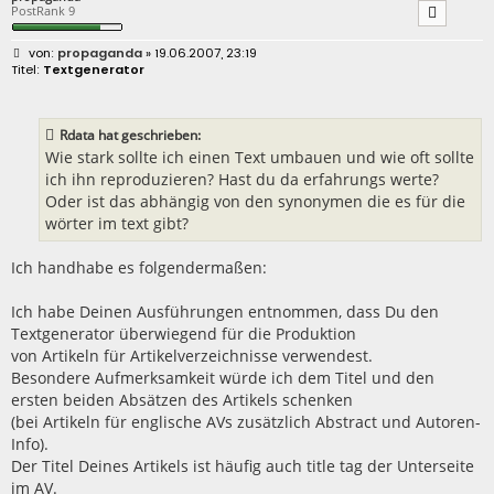
PostRank 9
B
propaganda
» 19.06.2007, 23:19
e
Textgenerator
i
t
r
a
Rdata hat geschrieben:
g
Wie stark sollte ich einen Text umbauen und wie oft sollte
ich ihn reproduzieren? Hast du da erfahrungs werte?
Oder ist das abhängig von den synonymen die es für die
wörter im text gibt?
Ich handhabe es folgendermaßen:
Ich habe Deinen Ausführungen entnommen, dass Du den
Textgenerator überwiegend für die Produktion
von Artikeln für Artikelverzeichnisse verwendest.
Besondere Aufmerksamkeit würde ich dem Titel und den
ersten beiden Absätzen des Artikels schenken
(bei Artikeln für englische AVs zusätzlich Abstract und Autoren-
Info).
Der Titel Deines Artikels ist häufig auch title tag der Unterseite
im AV.