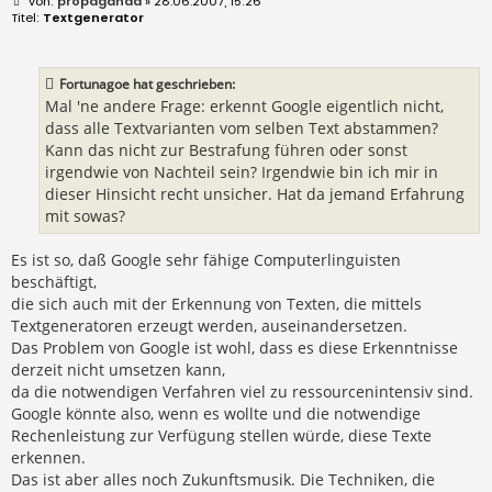
B
propaganda
» 28.06.2007, 15:26
e
Textgenerator
i
t
r
a
Fortunagoe hat geschrieben:
g
Mal 'ne andere Frage: erkennt Google eigentlich nicht,
dass alle Textvarianten vom selben Text abstammen?
Kann das nicht zur Bestrafung führen oder sonst
irgendwie von Nachteil sein? Irgendwie bin ich mir in
dieser Hinsicht recht unsicher. Hat da jemand Erfahrung
mit sowas?
Es ist so, daß Google sehr fähige Computerlinguisten
beschäftigt,
die sich auch mit der Erkennung von Texten, die mittels
Textgeneratoren erzeugt werden, auseinandersetzen.
Das Problem von Google ist wohl, dass es diese Erkenntnisse
derzeit nicht umsetzen kann,
da die notwendigen Verfahren viel zu ressourcenintensiv sind.
Google könnte also, wenn es wollte und die notwendige
Rechenleistung zur Verfügung stellen würde, diese Texte
erkennen.
Das ist aber alles noch Zukunftsmusik. Die Techniken, die