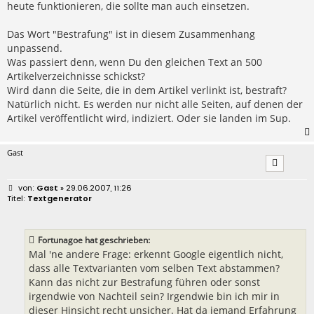
heute funktionieren, die sollte man auch einsetzen.
Das Wort "Bestrafung" ist in diesem Zusammenhang
unpassend.
Was passiert denn, wenn Du den gleichen Text an 500
Artikelverzeichnisse schickst?
Wird dann die Seite, die in dem Artikel verlinkt ist, bestraft?
Natürlich nicht. Es werden nur nicht alle Seiten, auf denen der
Artikel veröffentlicht wird, indiziert. Oder sie landen im Sup.
Gast
B
Gast
» 29.06.2007, 11:26
e
Textgenerator
i
t
r
a
Fortunagoe hat geschrieben:
g
Mal 'ne andere Frage: erkennt Google eigentlich nicht,
dass alle Textvarianten vom selben Text abstammen?
Kann das nicht zur Bestrafung führen oder sonst
irgendwie von Nachteil sein? Irgendwie bin ich mir in
dieser Hinsicht recht unsicher. Hat da jemand Erfahrung