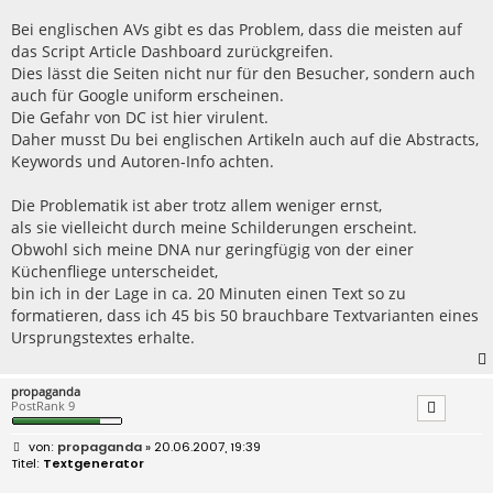
Bei englischen AVs gibt es das Problem, dass die meisten auf
das Script Article Dashboard zurückgreifen.
Dies lässt die Seiten nicht nur für den Besucher, sondern auch
auch für Google uniform erscheinen.
Die Gefahr von DC ist hier virulent.
Daher musst Du bei englischen Artikeln auch auf die Abstracts,
Keywords und Autoren-Info achten.
Die Problematik ist aber trotz allem weniger ernst,
als sie vielleicht durch meine Schilderungen erscheint.
Obwohl sich meine DNA nur geringfügig von der einer
Küchenfliege unterscheidet,
bin ich in der Lage in ca. 20 Minuten einen Text so zu
formatieren, dass ich 45 bis 50 brauchbare Textvarianten eines
Ursprungstextes erhalte.
propaganda
PostRank 9
B
propaganda
» 20.06.2007, 19:39
e
Textgenerator
i
t