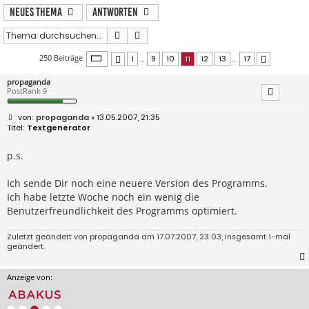
Neues Thema
Antworten
Suche
Erweiterte Suche
Seite
11
von
17
250 Beiträge
1
…
9
10
11
12
13
…
17
Vorherige
Nächste
propaganda
PostRank 9
B
propaganda
» 13.05.2007, 21:35
e
Textgenerator
i
t
r
p.s.
a
g
Ich sende Dir noch eine neuere Version des Programms.
Ich habe letzte Woche noch ein wenig die
Benutzerfreundlichkeit des Programms optimiert.
Zuletzt geändert von
propaganda
am 17.07.2007, 23:03, insgesamt 1-mal
geändert.
Anzeige von: