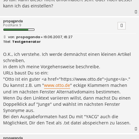
kann ich das einstellen?
propaganda
PostRank 9
B
propaganda
» 19.06.2007, 18:27
e
Textgenerator
i
t
r
O.K., ich verstehe. Ich werde demnächst einen kleinen Artikel
a
schreiben,
g
in dem ich meine Vorgehensweise beschreibe.
URLs baust Du so ein:
"Otto ist ein guter <a href="https://www.otto.de">Junge</a>."
Du kannst z.B. um "
www.otto.de
" eckige Klammern machen
und im nächsten Fenster Alternativdomains bestimmen.
Wenn Du den Linktext variieren willst, dann machst Du einen
Doppelklick auf "Junge" und wählst im nächsten Fenster
Synonyme aus.
Bei den Ausgabeformaten hast Du mit "YACG" auch die
Möglichkeit, Dir den Text als .txt datei abspeichern zu lassen.
propaganda