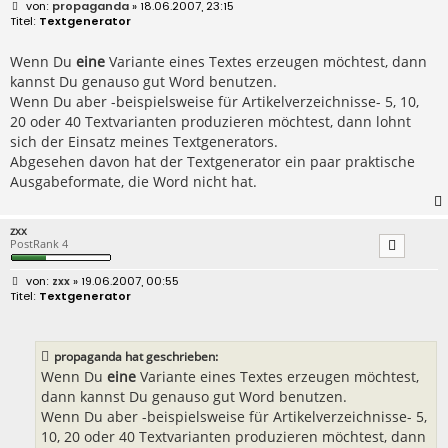
B
propaganda
» 18.06.2007, 23:15
e
Textgenerator
i
t
r
Wenn Du
eine
Variante eines Textes erzeugen möchtest, dann
a
kannst Du genauso gut Word benutzen.
g
Wenn Du aber -beispielsweise für Artikelverzeichnisse- 5, 10,
20 oder 40 Textvarianten produzieren möchtest, dann lohnt
sich der Einsatz meines Textgenerators.
Abgesehen davon hat der Textgenerator ein paar praktische
Ausgabeformate, die Word nicht hat.
zxx
PostRank 4
B
zxx
» 19.06.2007, 00:55
e
Textgenerator
i
t
r
a
propaganda hat geschrieben:
g
Wenn Du
eine
Variante eines Textes erzeugen möchtest,
dann kannst Du genauso gut Word benutzen.
Wenn Du aber -beispielsweise für Artikelverzeichnisse- 5,
10, 20 oder 40 Textvarianten produzieren möchtest, dann