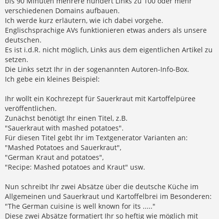
bis 90 Minuten mehrere hundert Links zu 100 oder mehr
verschiedenen Domains aufbauen.
Ich werde kurz erläutern, wie ich dabei vorgehe.
Englischsprachige AVs funktionieren etwas anders als unsere
deutschen.
Es ist i.d.R. nicht möglich, Links aus dem eigentlichen Artikel zu
setzen.
Die Links setzt Ihr in der sogenannten Autoren-Info-Box.
Ich gebe ein kleines Beispiel:
Ihr wollt ein Kochrezept für Sauerkraut mit Kartoffelpüree
veröffentlichen.
Zunächst benötigt Ihr einen Titel, z.B.
"Sauerkraut with mashed potatoes".
Für diesen Titel gebt Ihr im Textgenerator Varianten an:
"Mashed Potatoes and Sauerkraut",
"German Kraut and potatoes",
"Recipe: Mashed potatoes and Kraut" usw.
Nun schreibt Ihr zwei Absätze über die deutsche Küche im
Allgemeinen und Sauerkraut und Kartoffelbrei im Besonderen:
"The German cuisine is well known for its ....."
Diese zwei Absätze formatiert Ihr so heftig wie möglich mit