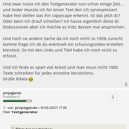
Und zwar nutze ich den Textgenerator nun schon einige Zeit...
und leider musste ich für einen Text den ich synonymisiert
habe fest stellen das ihn copyscape erkennt. Ist das jetzt dc?
Oder kann ich drauf scheißen? Ich hasse eigentlich diese dc
Diskussionen aber ich möchte es trotz dessen mal ansprechen.
Und noch ne andere Sache da ich noch nicht so 100% zurecht
komme frage ich ob du eventuell ein schulungsvideo erstellen
könntest. So mit den Links und Titel habe ich noch nicht so
erfasst.
Und ich finde es spart viel Arbeit und man muss nicht 1000
Texte schreiben für jedes einzelne Verzeichnis.
Grüße Rdata
propaganda
PostRank 9
B
propaganda
» 19.06.2007, 17:35
e
Textgenerator
i
t
r
a