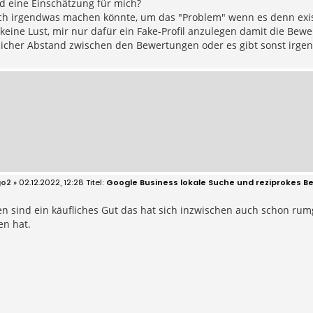
d eine Einschätzung für mich?
ich irgendwas machen könnte, um das "Problem" wenn es denn exisi
 keine Lust, mir nur dafür ein Fake-Profil anzulegen damit die Bewertu
licher Abstand zwischen den Bewertungen oder es gibt sonst irge
go2
» 02.12.2022, 12:28
Google Business lokale Suche und reziprokes B
n sind ein käufliches Gut das hat sich inzwischen auch schon ru
en hat.