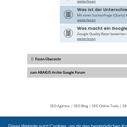
weiterlesen
Was ist der Untersch
Mit einer Suchanfrage (Query) 
weiterlesen
Was macht ein Google
Google Quality Rater bewerten d
weiterlesen
Foren-Übersicht
zum ABAKUS Archiv Google Forum
SEO Agentur
|
SEO Blog
|
SEO Online Tools
|
SE
Diese Website nutzt Cookies, um dir den bestmöglichen Ko