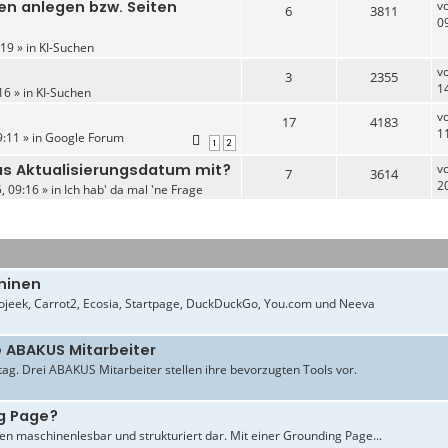
en anlegen bzw. Seiten
v
6
3811
0
19 » in
KI-Suchen
v
3
2355
1
16 » in
KI-Suchen
v
17
4183
1
:11 » in
Google Forum
1
2
das Aktualisierungsdatum mit?
v
7
3614
2
, 09:16 » in
Ich hab' da mal 'ne Frage
hinen
jeek, Carrot2, Ecosia, Startpage, DuckDuckGo, You.com und Neeva
e ABAKUS Mitarbeiter
ltag. Drei ABAKUS Mitarbeiter stellen ihre bevorzugten Tools vor.
g Page?
en maschinenlesbar und strukturiert dar. Mit einer Grounding Page...