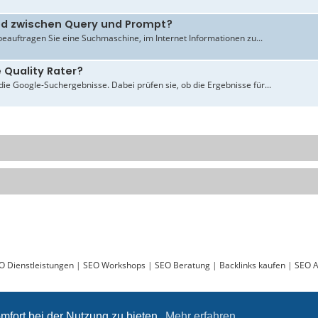
ied zwischen Query und Prompt?
beauftragen Sie eine Suchmaschine, im Internet Informationen zu...
 Quality Rater?
ie Google-Suchergebnisse. Dabei prüfen sie, ob die Ergebnisse für...
O Dienstleistungen
|
SEO Workshops
|
SEO Beratung
|
Backlinks kaufen
|
SEO A
Sie lesen gerade:
Google Business lokale Suche und reziprokes Bewerten? - ABAKUS
mfort bei der Nutzung zu bieten.
Mehr erfahren