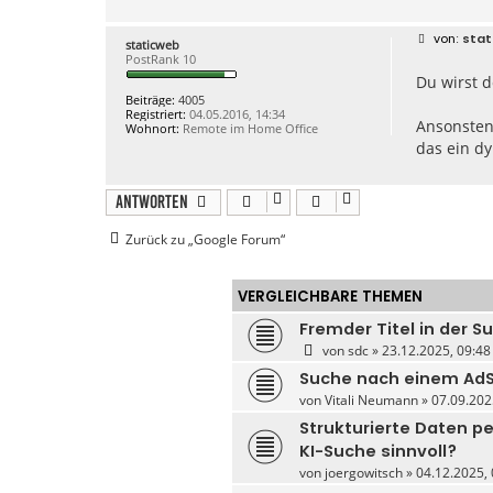
n
t
a
B
stat
staticweb
k
e
PostRank 10
t
i
d
Du wirst 
t
a
r
Beiträge:
4005
t
a
Registriert:
04.05.2016, 14:34
e
g
Ansonsten
Wohnort:
Remote im Home Office
n
das ein d
v
o
n
a
Antworten
r
n
e
Zurück zu „Google Forum“
g
o
2
VERGLEICHBARE THEMEN
Fremder Titel in der S
von
sdc
» 23.12.2025, 09:48
Suche nach einem AdS
von
Vitali Neumann
» 07.09.202
Strukturierte Daten pe
KI-Suche sinnvoll?
von
joergowitsch
» 04.12.2025, 