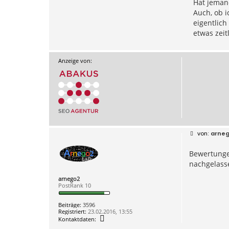
Hat jeman
Auch, ob 
eigentlich
etwas zeit
Anzeige von:
B
arne
e
i
Bewertunge
t
r
nachgelass
a
g
arnego2
PostRank 10
Beiträge:
3596
Registriert:
23.02.2016, 13:55
K
Kontaktdaten:
o