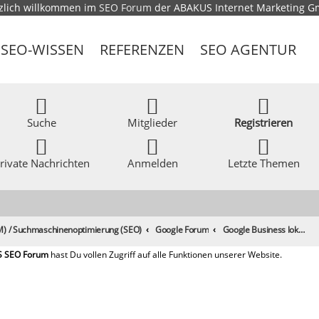
zlich willkommen im
SEO Forum
der ABAKUS Internet Marketing 
SEO-WISSEN
REFERENZEN
SEO AGENTUR
Suche
Mitglieder
Registrieren
rivate Nachrichten
Anmelden
Letzte Themen
) / Suchmaschinenoptimierung (SEO)
Google Forum
Google Business lokale Suche und reziprokes Bewerten?