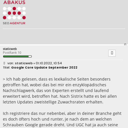
staticweb
PostRank 10
B
staticweb
» 01.10.2022, 10:54
e
Google Core Update September 2022
i
t
r
> Ich hab gelesen, dass es lexikalische Seiten besonders
a
getroffen hat, wobei das bei mir ein enzyklopädisches
g
Nachschlagwerk, das von Experten erstellt und laufend
erweitert wird, betroffen hat. Nach Sistrix hatte es bei allen
letzten Updates zweistellige Zuwachsraten erhalten.
Ich registriere das nur nebenbei, aber in deiner Branche geht
es doch öfters hoch und runter, je nach dem an welchen
Schrauben Google gerade dreht. Und UGC hat ja auch seine