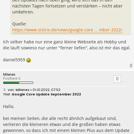
nächsten Tagen fortsetzen und verstärken – nicht aber
umkehren.
Quelle:
https://www.sistrix.de/news/google-core ... mber-2022/
Ich selber habe nur eine ganz kleine Webseite als Hobby und
die läuft sowieso nur unter "ferner liefen", also ist mir das egal.
daniel5959
Milanex
PostRank 6
B
Milanex
» 01.10.2022, 07:52
e
Google Core Update September 2022
i
t
r
Hallo,
a
g
bei meinen Seiten, die alle recht ähnlich aufgebaut sind,
verlieren die kleineren etwas und die großen haben etwas
gewonnen, so dass ich mit einem kleinen Plus aus dem Update