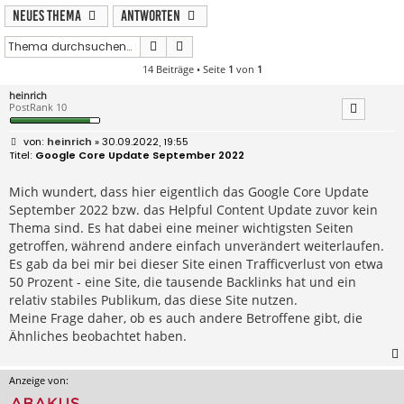
Neues Thema
Antworten
Suche
Erweiterte Suche
14 Beiträge • Seite
1
von
1
heinrich
PostRank 10
B
heinrich
» 30.09.2022, 19:55
e
Google Core Update September 2022
i
t
r
Mich wundert, dass hier eigentlich das Google Core Update
a
September 2022 bzw. das Helpful Content Update zuvor kein
g
Thema sind. Es hat dabei eine meiner wichtigsten Seiten
getroffen, während andere einfach unverändert weiterlaufen.
Es gab da bei mir bei dieser Site einen Trafficverlust von etwa
50 Prozent - eine Site, die tausende Backlinks hat und ein
relativ stabiles Publikum, das diese Site nutzen.
Meine Frage daher, ob es auch andere Betroffene gibt, die
Ähnliches beobachtet haben.
Anzeige von: