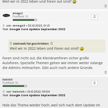
Weil wir in 2022 leben und Foren out sind?
arnego2
PostRank 10
B
arnego2
» 02.10.2022, 01:13
e
Google Core Update September 2022
i
t
r
a
staticweb
hat geschrieben:
g
Weil wir in 2022 leben und Foren out sind?
Foren sind nicht out, die Kleinkramforen sicher große
Autoforen, Spezielle Themen gehen wie immer weiter solange
die Admins mitmachen. Gibt auch noch andere Gründe.
heinrich
PostRank 10
B
heinrich
» 13.10.2022, 09:54
e
Google Core Update September 2022
i
t
r
Hole das Thema wieder hoch, weil sich nach dem Update im
a