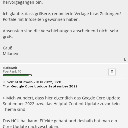
hervorgegangen bin.
Ich glaube, dass größere, renomierte Verlage bzw. Zeitungen/
Portale mit Infoseiten gewonnen haben.
Ansonsten sind die Verschiebungen anscheinend nicht sehr
groß.
Gruß
Milanex
staticweb
PostRank 10
B
staticweb
» 01.10.2022, 08:11
e
Google Core Update September 2022
i
t
r
> Mich wundert, dass hier eigentlich das Google Core Update
a
September 2022 bzw. das Helpful Content Update zuvor kein
g
Thema sind.
Das HCU hat kaum Effekte gehabt und deshalb hat man ein
Core Update nachgeschoben.