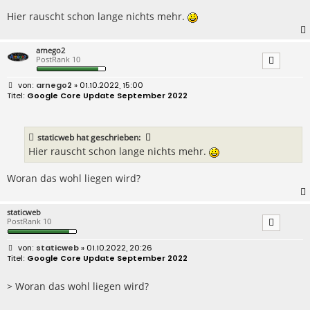
g
Hier rauscht schon lange nichts mehr.
arnego2
PostRank 10
B
arnego2
» 01.10.2022, 15:00
e
Google Core Update September 2022
i
t
r
a
staticweb
hat geschrieben:
g
Hier rauscht schon lange nichts mehr.
Woran das wohl liegen wird?
staticweb
PostRank 10
B
staticweb
» 01.10.2022, 20:26
e
Google Core Update September 2022
i
t
r
> Woran das wohl liegen wird?
a
g