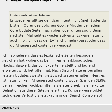
Google Core Update September 2022
i
t
r
a
staticweb
hat geschrieben:
g
Entweder erfüllt sie den User Intent nicht (mehr) oder du
bist ein Opfer des üblichen Google Mix der bei jedem
Core Update Seiten nach oben oder unten spült. Beim
nächsten Mal geht es wieder aufwärts. Es wäre natürlich
auch möglich, dass der EAT nicht (mehr) passt oder dass
du AI generated content verwendest.
Ich hab gelesen, dass es lexikalische Seiten besonders
getroffen hat, wobei das bei mir ein enzyklopädisches
Nachschlagwerk, das von Experten erstellt und laufend
erweitert wird, betroffen hat. Nach Sistrix hatte es bei allen
letzten Updates zweistellige Zuwachsraten erhalten. Nein, es
ist natürlich kein AI generated content, wobei G. in den SERPs
bei zahlreichen Fachbegriffen als erstes Ergebnis eine kurze
Definition aus dieser Site geliefert hat. Kurioserweise bildet
sich dieser Verlust bis jetzt kaum in der Search Console ab!
Anzeige von: