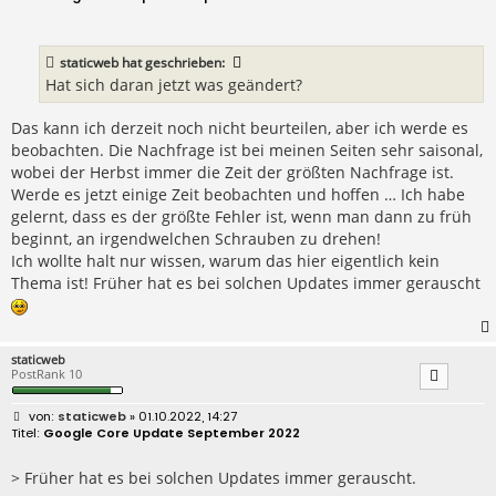
i
t
r
a
staticweb
hat geschrieben:
g
Hat sich daran jetzt was geändert?
Das kann ich derzeit noch nicht beurteilen, aber ich werde es
beobachten. Die Nachfrage ist bei meinen Seiten sehr saisonal,
wobei der Herbst immer die Zeit der größten Nachfrage ist.
Werde es jetzt einige Zeit beobachten und hoffen … Ich habe
gelernt, dass es der größte Fehler ist, wenn man dann zu früh
beginnt, an irgendwelchen Schrauben zu drehen!
Ich wollte halt nur wissen, warum das hier eigentlich kein
Thema ist! Früher hat es bei solchen Updates immer gerauscht
staticweb
PostRank 10
B
staticweb
» 01.10.2022, 14:27
e
Google Core Update September 2022
i
t
r
> Früher hat es bei solchen Updates immer gerauscht.
a