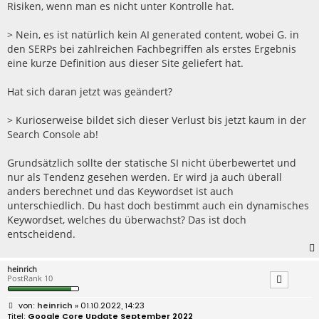
Risiken, wenn man es nicht unter Kontrolle hat.
> Nein, es ist natürlich kein AI generated content, wobei G. in
den SERPs bei zahlreichen Fachbegriffen als erstes Ergebnis
eine kurze Definition aus dieser Site geliefert hat.
Hat sich daran jetzt was geändert?
> Kurioserweise bildet sich dieser Verlust bis jetzt kaum in der
Search Console ab!
Grundsätzlich sollte der statische SI nicht überbewertet und
nur als Tendenz gesehen werden. Er wird ja auch überall
anders berechnet und das Keywordset ist auch
unterschiedlich. Du hast doch bestimmt auch ein dynamisches
Keywordset, welches du überwachst? Das ist doch
entscheidend.
heinrich
PostRank 10
B
heinrich
» 01.10.2022, 14:23
e
Google Core Update September 2022