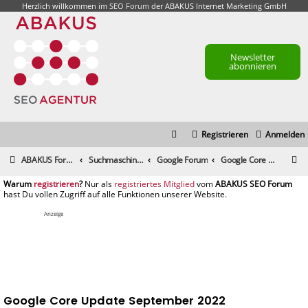
Herzlich willkommen im
SEO Forum
der ABAKUS Internet Marketing GmbH
Newsletter
abonnieren
Registrieren
Anmelden
S
ABAKUS Foren-Übersicht
Suchmaschinenmarketing (SEM) / Suchmaschinenoptimierung (SEO)
Google Forum
Google Core Update September 2022
u
registrieren
registriertes Mitglied
c
h
Anzeige
e
Google Core Update September 2022