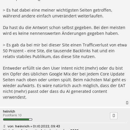
> Es hat dabei eine meiner wichtigsten Seiten getroffen,
während andere einfach unverändert weiterlaufen.
Da hast du die Antwort schon selbst gegeben. Bei den meisten
wird es keine nennenswerten Änderungen gegeben haben.
> Es gab da bei mir bei dieser Site einen Trafficverlust von etwa
50 Prozent - eine Site, die tausende Backlinks hat und ein
relativ stabiles Publikum, das diese Site nutzen.
Entweder erfüllt sie den User Intent nicht (mehr) oder du bist
ein Opfer des üblichen Google Mix der bei jedem Core Update
Seiten nach oben oder unten spült. Beim nächsten Mal geht es
wieder aufwärts. Es wäre natürlich auch möglich, dass der EAT
nicht (mehr) passt oder dass du AI generated content
verwendest.
heinrich
PostRank 10
B
heinrich
» 01.10.2022, 09:43
e