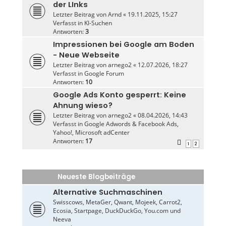
der LInks
Letzter Beitrag von
Arnd
«
19.11.2025, 15:27
Verfasst in
KI-Suchen
Antworten:
3
Impressionen bei Google am Boden
- Neue Webseite
Letzter Beitrag von
arnego2
«
12.07.2026, 18:27
Verfasst in
Google Forum
Antworten:
10
Google Ads Konto gesperrt: Keine
Ahnung wieso?
Letzter Beitrag von
arnego2
«
08.04.2026, 14:43
Verfasst in
Google Adwords & Facebook Ads,
Yahoo!, Microsoft adCenter
Antworten:
17
1
2
Neueste Blogbeiträge
Alternative Suchmaschinen
Swisscows, MetaGer, Qwant, Mojeek, Carrot2,
Ecosia, Startpage, DuckDuckGo, You.com und
Neeva