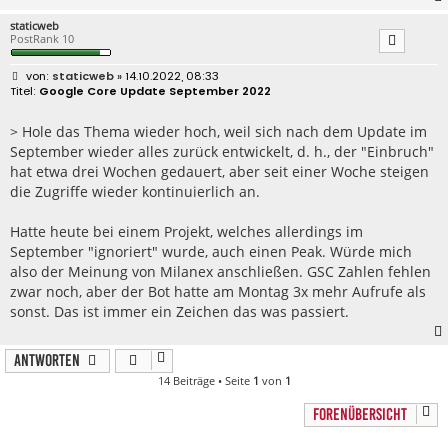
staticweb
PostRank 10
B
staticweb
» 14.10.2022, 08:33
e
Google Core Update September 2022
i
t
r
> Hole das Thema wieder hoch, weil sich nach dem Update im
a
September wieder alles zurück entwickelt, d. h., der "Einbruch"
g
hat etwa drei Wochen gedauert, aber seit einer Woche steigen
die Zugriffe wieder kontinuierlich an.
Hatte heute bei einem Projekt, welches allerdings im
September "ignoriert" wurde, auch einen Peak. Würde mich
also der Meinung von Milanex anschließen. GSC Zahlen fehlen
zwar noch, aber der Bot hatte am Montag 3x mehr Aufrufe als
sonst. Das ist immer ein Zeichen das was passiert.
Antworten
14 Beiträge • Seite
1
von
1
FORENÜBERSICHT