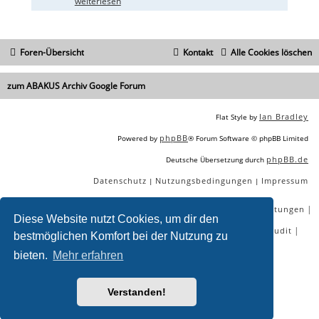
weiterlesen
Foren-Übersicht
Kontakt
Alle Cookies löschen
zum ABAKUS Archiv Google Forum
Ian Bradley
Flat Style by
phpBB
Powered by
® Forum Software © phpBB Limited
phpBB.de
Deutsche Übersetzung durch
Datenschutz
Nutzungsbedingungen
Impressum
|
|
|
|
|
|
SEO Agentur
SEO Blog
SEO Online Tools
SEO Dienstleistungen
Diese Website nutzt Cookies, um dir den
|
|
|
|
SEO Workshops
SEO Beratung
Backlinks kaufen
SEO Audit
bestmöglichen Komfort bei der Nutzung zu
|
SEO Tools gratis
SEO-Konkurrenzanalyse
bieten.
Mehr erfahren
Sie lesen gerade:
Google Core Update September 2022 - ABAKUS
Verstanden!