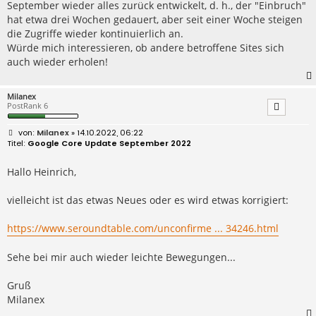
September wieder alles zurück entwickelt, d. h., der "Einbruch"
g
hat etwa drei Wochen gedauert, aber seit einer Woche steigen
die Zugriffe wieder kontinuierlich an.
Würde mich interessieren, ob andere betroffene Sites sich
auch wieder erholen!
Milanex
PostRank 6
B
Milanex
» 14.10.2022, 06:22
e
Google Core Update September 2022
i
t
r
Hallo Heinrich,
a
g
vielleicht ist das etwas Neues oder es wird etwas korrigiert:
https://www.seroundtable.com/unconfirme ... 34246.html
Sehe bei mir auch wieder leichte Bewegungen...
Gruß
Milanex