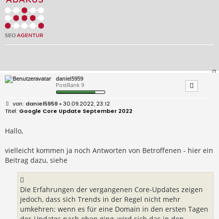
daniel5959
PostRank 9
B
daniel5959
» 30.09.2022, 23:12
e
Google Core Update September 2022
i
t
r
Hallo,
a
g
vielleicht kommen ja noch Antworten von Betroffenen - hier ein
Beitrag dazu, siehe
Die Erfahrungen der vergangenen Core-Updates zeigen
jedoch, dass sich Trends in der Regel nicht mehr
umkehren: wenn es für eine Domain in den ersten Tagen
des Updates nach oben ging, wird sich das in den