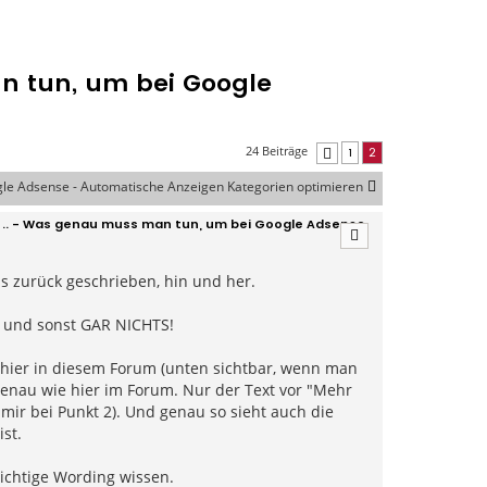
n tun, um bei Google
24 Beiträge
1
2
Vorherige
le Adsense - Automatische Anzeigen Kategorien optimieren
 .. - Was genau muss man tun, um bei Google Adsense
s zurück geschrieben, hin und her.
lt und sonst GAR NICHTS!
 hier in diesem Forum (unten sichtbar, wenn man
genau wie hier im Forum. Nur der Text vor "Mehr
mir bei Punkt 2). Und genau so sieht auch die
st.
richtige Wording wissen.