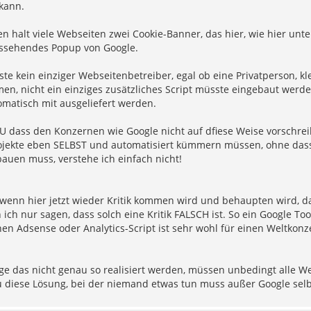
kann.
 halt viele Webseiten zwei Cookie-Banner, das hier, wie hier unte
ssehendes Popup von Google.
e kein einziger Webseitenbetreiber, egal ob eine Privatperson, kle
n, nicht ein einziges zusätzliches Script müsste eingebaut werde
omatisch mit ausgeliefert werden.
U dass den Konzernen wie Google nicht auf dfiese Weise vorschreib
ojekte eben SELBST und automatisiert kümmern müssen, ohne dass
bauen muss, verstehe ich einfach nicht!
enn hier jetzt wieder Kritik kommen wird und behaupten wird, dass
ich nur sagen, dass solch eine Kritik FALSCH ist. So ein Google Too
en Adsense oder Analytics-Script ist sehr wohl für einen Weltkon
e das nicht genau so realisiert werden, müssen unbedingt alle W
 diese Lösung, bei der niemand etwas tun muss außer Google selbs