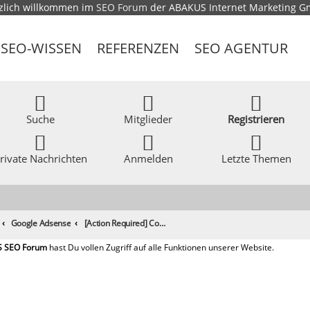
zlich willkommen im
SEO Forum
der ABAKUS Internet Marketing 
SEO-WISSEN
REFERENZEN
SEO AGENTUR
Suche
Mitglieder
Registrieren
rivate Nachrichten
Anmelden
Letzte Themen
Google Adsense
[Action Required] Compliance with Google .. - Was genau muss man tun, um bei Google Adsense nicht suspendiert zu werden?