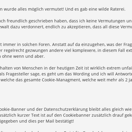
n wurde alles möglich vermutet! Und es gab eine wilde Raterei.
h freundlich geschrieben haben, dass ich keine Vermutungen und k
ewalt dazu verdonnert, endlich zu akzeptieren, dass all diese Ve
t immer in solchen Foren. Anstatt auf da einzugehen, was der Frag
er regelrecht gezwungen andere viel komplexere, in diesem Fall 
 ohne wenn und aber.
halten von Menschen in der heutigen Zeit ist wirklich extrem unfai
als Fragesteller sage, es geht um das Wording und ich will Antwo
 welche das gesamte Cookie-Managment, welche weit mehr als 2 Ja
okie-Banner und der Datenschutzerklärung bleibt alles gleich wie e
usätzlich kurzer Text ist auf den Cookiebanner zusätzlich drauf 
igegeben und dies per Mail bestätigt!