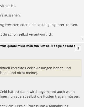
h
icher ist.
o
b
e
ers aussehen.
n
ung erwarten oder eine Bestätigung ihrer Thesen.
 du schon selbst verantwortlich.
N
a
 - Was genau muss man tun, um bei Google Adsense
c
h
o
b
e
n
e aktuell korrekte Cookie-Lösungen haben und
ahnen und nicht meine).
Geld hättest dann wird abgemahnt auch wenn
hner nun zuerst selbst die Kosten tragen müssen.
 recht klein. Legale Erpressung = Abmahnung