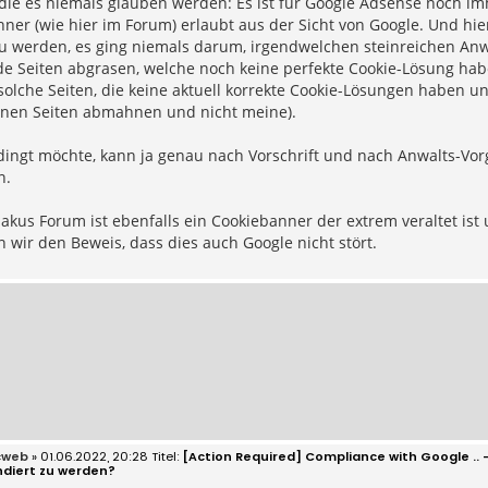
, die es niemals glauben werden: Es ist für Google Adsense noch i
ner (wie hier im Forum) erlaubt aus der Sicht von Google. Und hie
u werden, es ging niemals darum, irgendwelchen steinreichen Anwäl
e Seiten abgrasen, welche noch keine perfekte Cookie-Lösung habe
solche Seiten, die keine aktuell korrekte Cookie-Lösungen haben u
ionen Seiten abmahnen und nicht meine).
ngt möchte, kann ja genau nach Vorschrift und nach Anwalts-Vorg
n.
akus Forum ist ebenfalls ein Cookiebanner der extrem veraltet ist
n wir den Beweis, dass dies auch Google nicht stört.
cweb
» 01.06.2022, 20:28
[Action Required] Compliance with Google .
ndiert zu werden?