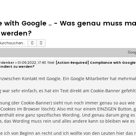
e with Google .. - Was genau muss ma
u werden?
Suche
Erweiterte Suche
Goog
rdenker
» 01.06.2022, 17:40
[Action Required] Compliance with Google
endiert zu werden?
inzwischen Kontakt mit Google. Ein Google Mitarbeiter hat mehrmal
 war sehr einfach, es hat ein Text direkt am Cookie-Banner gefeh
Lösung (der Cookie-Banner) sieht nun noch immer genau so aus wie
 Cookies im Browser löscht): Also mit nur einem EINZIGEN Button, 
enthält eine ganz spezifisches Wording. Und genau darum ging es 
, das Wording muss rein und alles andere kann so bleiben wie es i
e ich von Beginn an recht und ich wollte von den Leuten hier das 