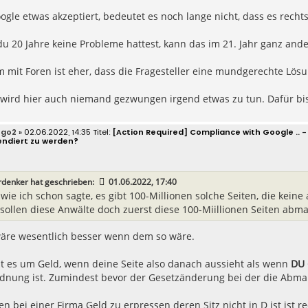
ogle etwas akzeptiert, bedeutet es noch lange nicht, dass es rechtss
 20 Jahre keine Probleme hattest, kann das im 21. Jahr ganz and
 mit Foren ist eher, dass die Fragesteller eine mundgerechte Lös
wird hier auch niemand gezwungen irgend etwas zu tun. Dafür bist
ego2
» 02.06.2022, 14:35
[Action Required] Compliance with Google ..
endiert zu werden?
rdenker
hat geschrieben:
01.06.2022, 17:40
wie ich schon sagte, es gibt 100-Millionen solche Seiten, die kein
sollen diese Anwälte doch zuerst diese 100-Miillionen Seiten abm
wäre wesentlich besser wenn dem so wäre.
ht es um Geld, wenn deine Seite also danach aussieht als wenn
DU
Ordnung ist. Zumindest bevor der Gesetzänderung bei der die Abma
n bei einer Firma Geld zu erpressen deren Sitz nicht in D ist ist