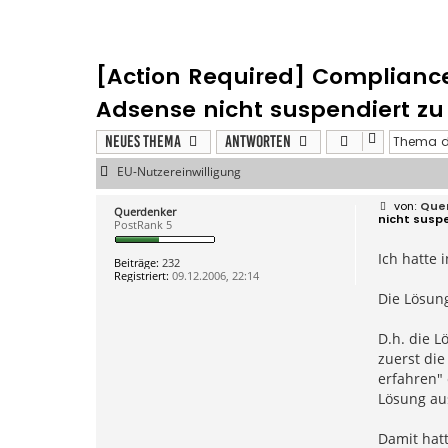
[Action Required] Complianc
Adsense nicht suspendiert z
Neues Thema
Antworten
EU-Nutzereinwilligung
B
Que
Querdenker
e
nicht susp
PostRank 5
i
t
Ich hatte 
r
Beiträge:
232
a
Registriert:
09.12.2006, 22:14
g
Die Lösung
D.h. die 
zuerst die
erfahren" 
Lösung aus
Damit hatt