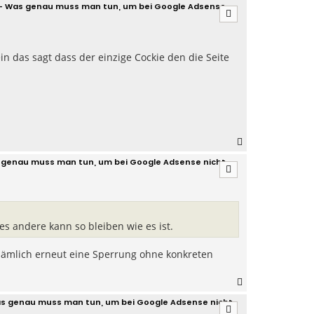
. - Was genau muss man tun, um bei Google Adsense
c
h
o
b
n das sagt dass der einzige Cockie den die Seite
e
n
N
a
as genau muss man tun, um bei Google Adsense nicht
c
h
o
b
e
n
s andere kann so bleiben wie es ist.
 nämlich erneut eine Sperrung ohne konkreten
N
a
Was genau muss man tun, um bei Google Adsense nicht
c