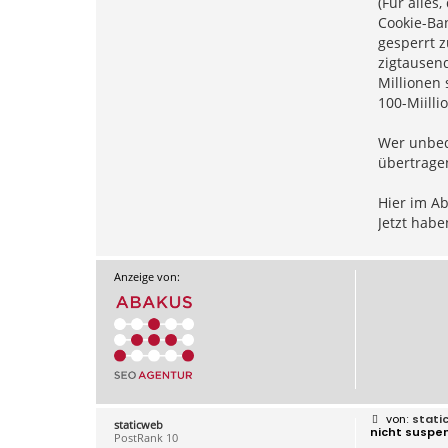
(Für alles
Cookie-Ban
gesperrt z
zigtausend
Millionen 
100-Miill
Wer unbedi
übertrage
Hier im Ab
Jetzt habe
Anzeige von:
B
stati
staticweb
e
nicht suspe
PostRank 10
i