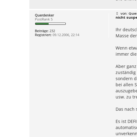
a
t
e
B
Que
Querdenker
n
e
nicht susp
PostRank 5
v
i
o
t
n
Ihr deutsc
r
Beiträge:
232
a
a
Registriert:
09.12.2006, 22:14
Masse der
r
g
n
e
Wenn etwa
g
o
immer die
2
Aber ganz 
zuständig
sondern da
bei allen 
auszugebe
usw. zu tr
Das nach s
Es ist DEF
automatisc
unverkenn