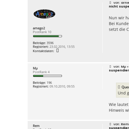
B
arn
e
nicht susp
i
t
Nun wir h
r
a
Bei Kunden
g
arnego2
setzt die 
PostRank 10
Beiträge:
3596
Registriert:
23.02.2016, 13:55
K
Kontaktdaten:
o
n
t
a
B
Mµ
»
Mµ
k
e
suspendier
PostRank 4
t
i
d
t
a
r
Beiträge:
196
t
a
Registriert:
09.10.2010, 09:55
Que
e
g
n
Und g
v
o
n
Wie lautet
a
Hinweis w
r
n
e
g
B
Rem
o
Rem
e
suspendier
2