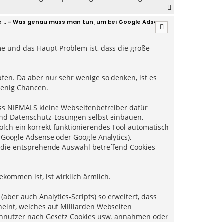
N
a
e .. - Was genau muss man tun, um bei Google Adsense
c
h
o
eme und das Haupt-Problem ist, dass die große
b
e
n
en. Da aber nur sehr wenige so denken, ist es
wenig Chancen.
dass NIEMALS kleine Webseitenbetreiber dafür
und Datenschutz-Lösungen selbst einbauen,
olch ein korrekt funktionierendes Tool automatisch
. Google Adsense oder Google Analytics),
 die entsprehende Auswahl betreffend Cookies
kommen ist, ist wirklich ärmlich.
(aber auch Analytics-Scripts) so erweitert, dass
heint, welches auf Milliarden Webseiten
tennutzer nach Gesetz Cookies usw. annahmen oder