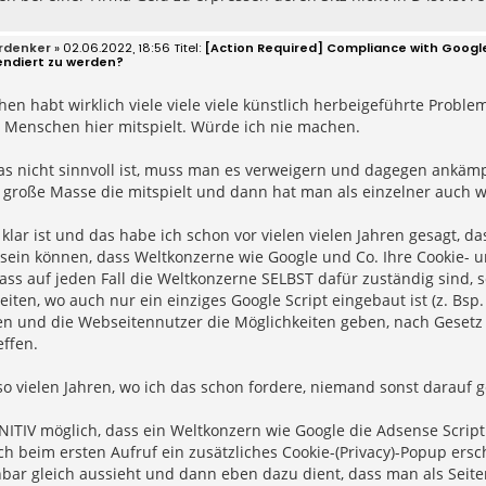
rdenker
» 02.06.2022, 18:56
[Action Required] Compliance with Googl
endiert zu werden?
hen habt wirklich viele viele viele künstlich herbeigeführte Probl
 Menschen hier mitspielt. Würde ich nie machen.
s nicht sinnvoll ist, muss man es verweigern und dagegen ankämpf
 große Masse die mitspielt und dann hat man als einzelner auch 
klar ist und das habe ich schon vor vielen vielen Jahren gesagt, 
 sein können, dass Weltkonzerne wie Google und Co. Ihre Cookie- 
ss auf jeden Fall die Weltkonzerne SELBST dafür zuständig sind, s
Seiten, wo auch nur ein einziges Google Script eingebaut ist (z. Bsp
n und die Webseitennutzer die Möglichkeiten geben, nach Gesetz
effen.
o vielen Jahren, wo ich das schon fordere, niemand sonst darauf ge
INITIV möglich, dass ein Weltkonzern wie Google die Adsense Script 
h beim ersten Aufruf ein zusätzliches Cookie-(Privacy)-Popup ersc
bar gleich aussieht und dann eben dazu dient, dass man als Sei