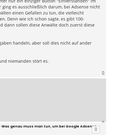
mmer nur ein einziger Button "Einverstanden" im
r ging es ausschließlich darum, bei Adsense nicht
ten einen Gefallen zu tun, die vielleicht
n. Denn wie ich schon sagte, es gibt 100-
nd dann sollen diese Anwälte doch zuerst diese
aben handeln, aber soll dies nicht auf ander
 und niemanden stört es.
N
a
c
h
o
b
e
n
N
. - Was genau muss man tun, um bei Google Adsense
a
c