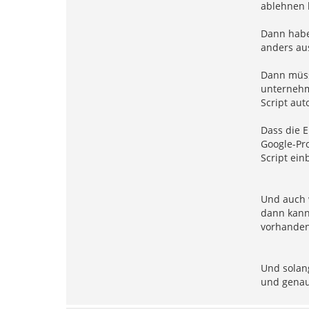
ablehnen 
Dann haben
anders au
Dann müsst
unternehme
Script aut
Dass die E
Google-Pr
Script ein
Und auch w
dann kann 
vorhanden
Und solang
und genau