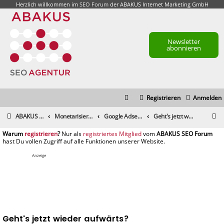
Herzlich willkommen im
SEO Forum
der ABAKUS Internet Marketing GmbH
Newsletter
abonnieren
Registrieren
Anmelden
S
ABAKUS Foren-Übersicht
Monetarisierung & Controlling
Google Adsense
Geht's jetzt wieder aufwärts?
u
registrieren
registriertes Mitglied
c
h
Anzeige
e
Geht's jetzt wieder aufwärts?