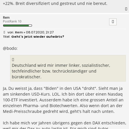
+22%. Breit diversifiziert und gestreut und nie bereut.
Rem
PostRank 10
B
Rem
» 08.07.2020, 21:27
e
Geht's jetzt wieder aufwärts?
i
t
r
@bodo:
a
g
Deutschland wird mir immer linker, sozialistischer,
techfeindlicher bzw. techrückständiger und
bürokratischer.
Ja, Du weisst ja, dass "Biden" in den USA "droht". Sieht man ja
am sinkenden USD-Kurs. LOL. Ich bin dort über einen Nasdaq
100-ETF investiert. Ausserdem habe ich eine grossen Anteil an
einzelnen Pharma- und Biotechwerten. Also wenn dort an der
Medi-Preisschraube gedreht wird, geht's halt nach unten.
Ich habe mich vor Jahren übrigens gegen den DAX entschieden,
weil mir der Dax zu auto-lastig ist. Für mich sind Autos