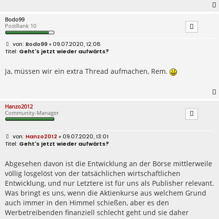
Bodo99
PostRank 10
B
Bodo99
» 09.07.2020, 12:08
e
Geht's jetzt wieder aufwärts?
i
t
r
Ja, müssen wir ein extra Thread aufmachen, Rem.
a
g
Hanzo2012
Community-Manager
B
Hanzo2012
» 09.07.2020, 13:01
e
Geht's jetzt wieder aufwärts?
i
t
r
Abgesehen davon ist die Entwicklung an der Börse mittlerweile
a
völlig losgelöst von der tatsächlichen wirtschaftlichen
g
Entwicklung, und nur Letztere ist für uns als Publisher relevant.
Was bringt es uns, wenn die Aktienkurse aus welchem Grund
auch immer in den Himmel schießen, aber es den
Werbetreibenden finanziell schlecht geht und sie daher