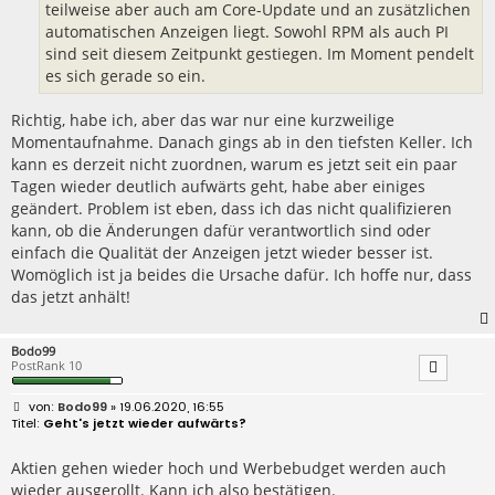
teilweise aber auch am Core-Update und an zusätzlichen
automatischen Anzeigen liegt. Sowohl RPM als auch PI
sind seit diesem Zeitpunkt gestiegen. Im Moment pendelt
es sich gerade so ein.
Richtig, habe ich, aber das war nur eine kurzweilige
Momentaufnahme. Danach gings ab in den tiefsten Keller. Ich
kann es derzeit nicht zuordnen, warum es jetzt seit ein paar
Tagen wieder deutlich aufwärts geht, habe aber einiges
geändert. Problem ist eben, dass ich das nicht qualifizieren
kann, ob die Änderungen dafür verantwortlich sind oder
einfach die Qualität der Anzeigen jetzt wieder besser ist.
Womöglich ist ja beides die Ursache dafür. Ich hoffe nur, dass
das jetzt anhält!
Bodo99
PostRank 10
B
Bodo99
» 19.06.2020, 16:55
e
Geht's jetzt wieder aufwärts?
i
t
r
Aktien gehen wieder hoch und Werbebudget werden auch
a
wieder ausgerollt. Kann ich also bestätigen.
g