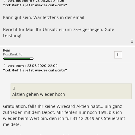
B
bluecafe
» 23.06.2020, 11:05
e
Geht's jetzt wieder aufwärts?
i
t
r
Kann gut sein. War letztens in der email
a
g
Bericht für Mai: Ihr Umsatz ist um 75% gestiegen. Gute
Leistung!
Rem
PostRank 10
B
Rem
» 23.06.2020, 22:09
e
Geht's jetzt wieder aufwärts?
i
t
r
a
g
Aktien gehen wieder hoch
Gratulation, falls Ihr keine Wirecard-Aktien habt... Bin ganz
zufrieden mit dem Depot. Mir fehlen nur noch 15%, bis ich
wieder beim Wert bin, den ich für 31.12.2019 ans Steueramt
meldete.