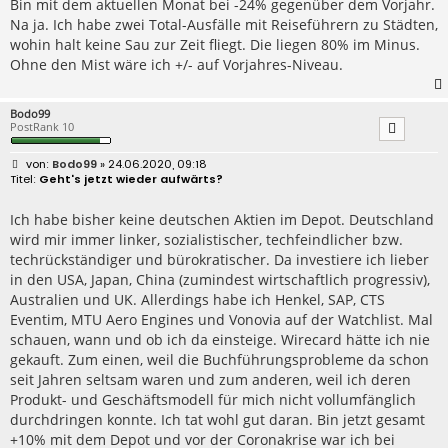
Bin mit dem aktuellen Monat bei -24% gegenüber dem Vorjahr.
Na ja. Ich habe zwei Total-Ausfälle mit Reiseführern zu Städten,
wohin halt keine Sau zur Zeit fliegt. Die liegen 80% im Minus.
Ohne den Mist wäre ich +/- auf Vorjahres-Niveau.
Bodo99
PostRank 10
B
Bodo99
» 24.06.2020, 09:18
e
Geht's jetzt wieder aufwärts?
i
t
r
Ich habe bisher keine deutschen Aktien im Depot. Deutschland
a
wird mir immer linker, sozialistischer, techfeindlicher bzw.
g
techrückständiger und bürokratischer. Da investiere ich lieber
in den USA, Japan, China (zumindest wirtschaftlich progressiv),
Australien und UK. Allerdings habe ich Henkel, SAP, CTS
Eventim, MTU Aero Engines und Vonovia auf der Watchlist. Mal
schauen, wann und ob ich da einsteige. Wirecard hätte ich nie
gekauft. Zum einen, weil die Buchführungsprobleme da schon
seit Jahren seltsam waren und zum anderen, weil ich deren
Produkt- und Geschäftsmodell für mich nicht vollumfänglich
durchdringen konnte. Ich tat wohl gut daran. Bin jetzt gesamt
+10% mit dem Depot und vor der Coronakrise war ich bei