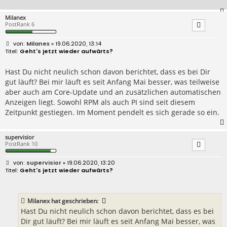
Milanex
PostRank 6
B
Milanex
» 19.06.2020, 13:14
e
Geht's jetzt wieder aufwärts?
i
t
r
Hast Du nicht neulich schon davon berichtet, dass es bei Dir
a
gut läuft? Bei mir läuft es seit Anfang Mai besser, was teilweise
g
aber auch am Core-Update und an zusätzlichen automatischen
Anzeigen liegt. Sowohl RPM als auch PI sind seit diesem
Zeitpunkt gestiegen. Im Moment pendelt es sich gerade so ein.
supervisior
PostRank 10
B
supervisior
» 19.06.2020, 13:20
e
Geht's jetzt wieder aufwärts?
i
t
r
a
Milanex
hat geschrieben:
g
Hast Du nicht neulich schon davon berichtet, dass es bei
Dir gut läuft? Bei mir läuft es seit Anfang Mai besser, was