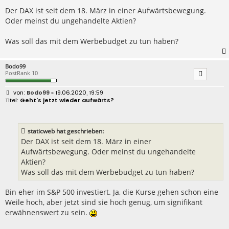
Der DAX ist seit dem 18. März in einer Aufwärtsbewegung.
Oder meinst du ungehandelte Aktien?
Was soll das mit dem Werbebudget zu tun haben?
Bodo99
PostRank 10
B
Bodo99
» 19.06.2020, 19:59
e
Geht's jetzt wieder aufwärts?
i
t
r
a
staticweb hat geschrieben:
g
Der DAX ist seit dem 18. März in einer
Aufwärtsbewegung. Oder meinst du ungehandelte
Aktien?
Was soll das mit dem Werbebudget zu tun haben?
Bin eher im S&P 500 investiert. Ja, die Kurse gehen schon eine
Weile hoch, aber jetzt sind sie hoch genug, um signifikant
erwähnenswert zu sein.