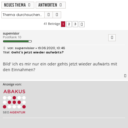
Neues Thema
Antworten
Suche
Erweiterte Suche
41 Beiträge
1
2
3
Nächste
supervisior
PostRank 10
B
supervisior
» 19.06.2020, 10:46
e
Geht's jetzt wieder aufwärts?
i
t
r
Bild' ich es mir nur ein oder gehts jetzt wieder aufwärts mit
a
den Einnahmen?
g
Anzeige von: