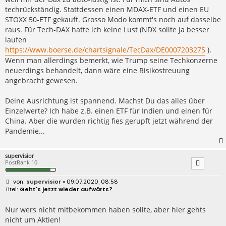
techrückständig. Stattdessen einen MDAX-ETF und einen EU
STOXX 50-ETF gekauft. Grosso Modo kommt's noch auf dasselbe
raus. Für Tech-DAX hatte ich keine Lust (NDX sollte ja besser
laufen
https://www.boerse.de/chartsignale/TecDax/DE0007203275
).
Wenn man allerdings bemerkt, wie Trump seine Techkonzerne
neuerdings behandelt, dann wäre eine Risikostreuung
angebracht gewesen.
Deine Ausrichtung ist spannend. Machst Du das alles über
Einzelwerte? Ich habe z.B. einen ETF für Indien und einen für
China. Aber die wurden richtig fies gerupft jetzt während der
Pandemie...
supervisior
PostRank 10
B
supervisior
» 09.07.2020, 08:58
e
Geht's jetzt wieder aufwärts?
i
t
r
Nur wers nicht mitbekommen haben sollte, aber hier gehts
a
nicht um Aktien!
g