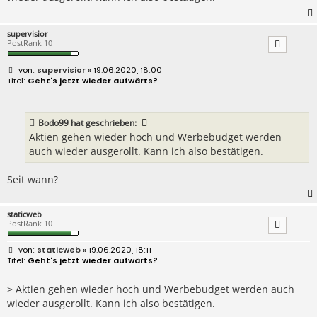
supervisior
PostRank 10
B
supervisior
» 19.06.2020, 18:00
e
Geht's jetzt wieder aufwärts?
i
t
r
a
Bodo99
hat geschrieben:
g
Aktien gehen wieder hoch und Werbebudget werden
auch wieder ausgerollt. Kann ich also bestätigen.
Seit wann?
staticweb
PostRank 10
B
staticweb
» 19.06.2020, 18:11
e
Geht's jetzt wieder aufwärts?
i
t
r
> Aktien gehen wieder hoch und Werbebudget werden auch
a
wieder ausgerollt. Kann ich also bestätigen.
g