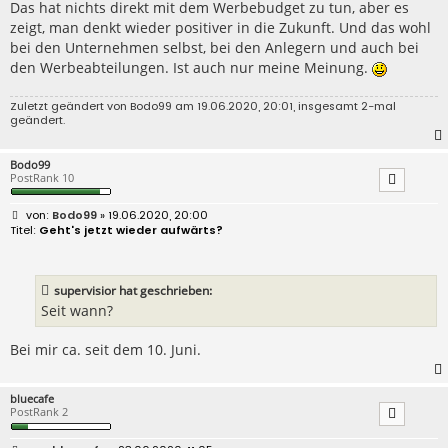
Das hat nichts direkt mit dem Werbebudget zu tun, aber es
zeigt, man denkt wieder positiver in die Zukunft. Und das wohl
bei den Unternehmen selbst, bei den Anlegern und auch bei
den Werbeabteilungen. Ist auch nur meine Meinung.
Zuletzt geändert von
Bodo99
am 19.06.2020, 20:01, insgesamt 2-mal
geändert.
Bodo99
PostRank 10
B
Bodo99
» 19.06.2020, 20:00
e
Geht's jetzt wieder aufwärts?
i
t
r
a
supervisior hat geschrieben:
g
Seit wann?
Bei mir ca. seit dem 10. Juni.
bluecafe
PostRank 2