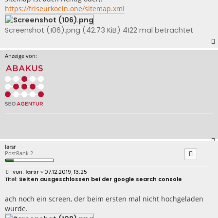
https://friseurkoeln.one/sitemap.xml
Screenshot (106).png (42.73 KiB) 4122 mal betrachtet
Anzeige von:
larsr
PostRank 2
B
larsr
» 07.12.2019, 13:25
e
Seiten ausgeschlossen bei der google search console
i
t
r
ach noch ein screen, der beim ersten mal nicht hochgeladen
a
wurde.
g