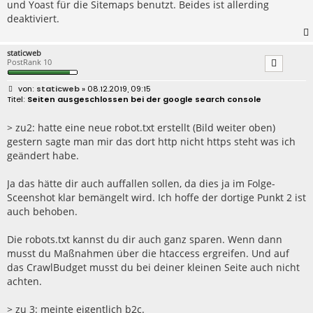
und Yoast für die Sitemaps benutzt. Beides ist allerding
deaktiviert.
staticweb
PostRank 10
B
staticweb
» 08.12.2019, 09:15
e
Seiten ausgeschlossen bei der google search console
i
t
r
> zu2: hatte eine neue robot.txt erstellt (Bild weiter oben)
a
gestern sagte man mir das dort http nicht https steht was ich
g
geändert habe.
Ja das hätte dir auch auffallen sollen, da dies ja im Folge-
Sceenshot klar bemängelt wird. Ich hoffe der dortige Punkt 2 ist
auch behoben.
Die robots.txt kannst du dir auch ganz sparen. Wenn dann
musst du Maßnahmen über die htaccess ergreifen. Und auf
das CrawlBudget musst du bei deiner kleinen Seite auch nicht
achten.
> zu 3: meinte eigentlich b2c.