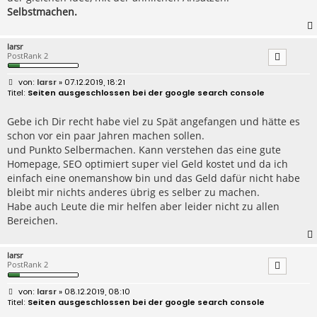
Selbstmachen.
larsr
PostRank 2
B
larsr
» 07.12.2019, 18:21
e
Seiten ausgeschlossen bei der google search console
i
t
r
Gebe ich Dir recht habe viel zu Spät angefangen und hätte es
a
schon vor ein paar Jahren machen sollen.
g
und Punkto Selbermachen. Kann verstehen das eine gute
Homepage, SEO optimiert super viel Geld kostet und da ich
einfach eine onemanshow bin und das Geld dafür nicht habe
bleibt mir nichts anderes übrig es selber zu machen.
Habe auch Leute die mir helfen aber leider nicht zu allen
Bereichen.
larsr
PostRank 2
B
larsr
» 08.12.2019, 08:10
e
Seiten ausgeschlossen bei der google search console
i