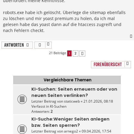
überfordert meine Kenntnisse.
robots.exe habe ich gelöscht. Überlege die sitemap ebenfalls
zu löschen und mir yoast premium zu holen, da ich mal
gelesen habe das yoast dann auf die htaccess zugreift und
nach Fehlern checkt.
Antworten
21 Beiträge
1
2
Nächste
FORENÜBERSICHT
Vergleichbare Themen
KI-Suchen: Seiten erneuern oder von
neuen Seiten verlinken?
Letzter Beitrag von
staticweb
«
21.01.2026, 08:18
Verfasst in
KI-Suchen
Antworten:
2
KI-Suche:Weniger Seiten anlegen
bzw. Seiten sperren?
Letzter Beitrag von
arnego2
«
09.04.2026, 17:54