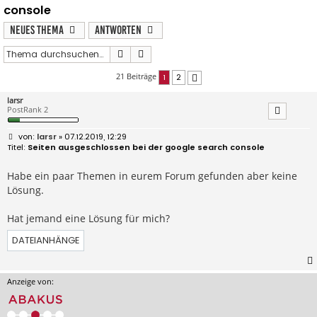
console
Neues Thema
Antworten
Suche
Erweiterte Suche
21 Beiträge
1
2
Nächste
larsr
PostRank 2
B
larsr
» 07.12.2019, 12:29
e
Seiten ausgeschlossen bei der google search console
i
t
r
Habe ein paar Themen in eurem Forum gefunden aber keine
a
Lösung.
g
Hat jemand eine Lösung für mich?
DATEIANHÄNGE
Anzeige von: