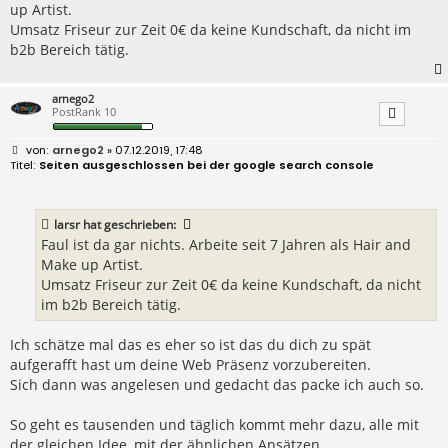
up Artist.
g
Umsatz Friseur zur Zeit 0€ da keine Kundschaft, da nicht im
b2b Bereich tätig.
arnego2
PostRank 10
B
arnego2
» 07.12.2019, 17:48
e
Seiten ausgeschlossen bei der google search console
i
t
r
a
larsr
hat geschrieben:
g
Faul ist da gar nichts. Arbeite seit 7 Jahren als Hair and
Make up Artist.
Umsatz Friseur zur Zeit 0€ da keine Kundschaft, da nicht
im b2b Bereich tätig.
Ich schätze mal das es eher so ist das du dich zu spät
aufgerafft hast um deine Web Präsenz vorzubereiten.
Sich dann was angelesen und gedacht das packe ich auch so.
So geht es tausenden und täglich kommt mehr dazu, alle mit
der gleichen Idee, mit der ähnlichen Ansätzen.