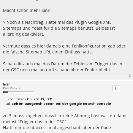
Macht schon mehr Sinn.
> Noch als Nachtrag: Hatte mal das Plugin Google XML
Sitemaps und Yoast für die Sitemaps benutzt. Beides ist
allerding deaktiviert.
Vermute dass es hier damals eine Fehlkonfiguration gab oder
die falsche Sitemap URL einen Einfluss hatte.
Schau dir auch mal das Datum der Fehler an. Trigger das in
der GSC noch mal an und schaue ob der Fehler bleibt.
larsr
PostRank 2
B
larsr
» 08.12.2019, 10:11
e
Seiten ausgeschlossen bei der google search console
i
t
r
zu 3: muss zugeben, dass ich keine Ahnung hast was du damit
a
meinst "Trigger das in der GSC"
g
Hatte mir die htaccess mal angeschaut, aber der Code