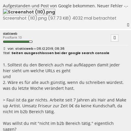
t
r
Aufgestanden und Post von Google bekommen. Neuer Fehler -.-
a
g
Screenshot (110).png (97.73 KiB) 4032 mal betrachtet
staticweb
PostRank 10
B
staticweb
» 08.12.2019, 08:38
e
Seiten ausgeschlossen bei der google search console
i
t
r
1. Solltest du den Bereich auch mal aufklappen damit jeder
a
hier sieht um welche URLs es geht
g
und
2. Wäre es für alle auch günstig, wenn du schreiben würdest.
was du letzte Woche verändert hast.
> Faul ist da gar nichts. Arbeite seit 7 Jahren als Hair and Make
up Artist. Umsatz Friseur zur Zeit 0€ da keine Kundschaft, da
nicht im b2b Bereich tätig.
Was willst du mit "nicht im b2b Bereich tätig." eigentlich
sagen?