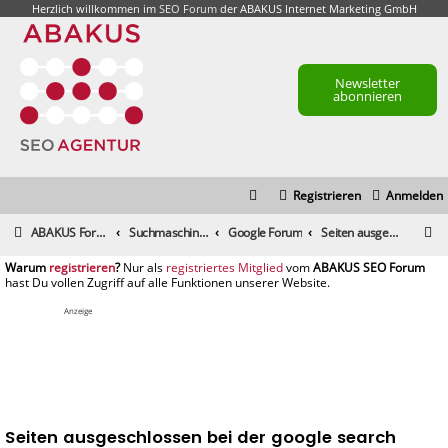
Herzlich willkommen im
SEO Forum
der ABAKUS Internet Marketing GmbH
Newsletter
abonnieren
Registrieren
Anmelden
S
ABAKUS Foren-Übersicht
Suchmaschinenmarketing (SEM) / Suchmaschinenoptimierung (SEO)
Google Forum
Seiten ausgeschlossen bei der google search console
u
registrieren
registriertes Mitglied
c
h
Anzeige
e
Seiten ausgeschlossen bei der google search