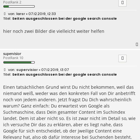
PostRank 2
B
larsr
» 07.12.2019, 12:33
e
Seiten ausgeschlossen bei der google search console
i
t
r
hier noch zwei Bilder die vielleicht weiter helfen
a
g
supervisior
PostRank 10
B
supervisior
» 07.12.2019, 13:07
e
Seiten ausgeschlossen bei der google search console
i
t
r
Einen tatsächlichen Grund wirst Du nicht bekommen, weil das
a
niemand weiß, weder was den konkreten Fall von Dir anbetrifft
g
noch von jedem anderen. Jetzt fragst Du Dich wahrscheinlich
warum? Ganz einfach: Du erwartest von Google als
Suchmaschine, dass Dein gesamter Content im Suchindex
landet. Dem ist aber nicht so. Es ist zwar nicht im Detail so, wie
ich versuche Dir das zu erklären, aber es liegt nahe, dass
Google für sich entscheidet, ob der jweilige Content eine
Relevanz hat, also ob dafür Interesse bei Suchenden besteht.