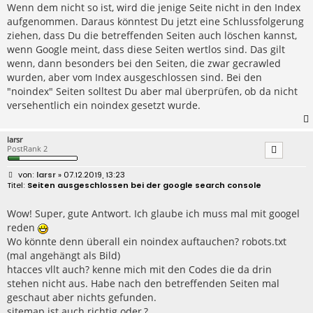
Wenn dem nicht so ist, wird die jenige Seite nicht in den Index
aufgenommen. Daraus könntest Du jetzt eine Schlussfolgerung
ziehen, dass Du die betreffenden Seiten auch löschen kannst,
wenn Google meint, dass diese Seiten wertlos sind. Das gilt
wenn, dann besonders bei den Seiten, die zwar gecrawled
wurden, aber vom Index ausgeschlossen sind. Bei den
"noindex" Seiten solltest Du aber mal überprüfen, ob da nicht
versehentlich ein noindex gesetzt wurde.
larsr
PostRank 2
B
larsr
» 07.12.2019, 13:23
e
Seiten ausgeschlossen bei der google search console
i
t
r
Wow! Super, gute Antwort. Ich glaube ich muss mal mit googel
a
reden
g
Wo könnte denn überall ein noindex auftauchen? robots.txt
(mal angehängt als Bild)
htacces vllt auch? kenne mich mit den Codes die da drin
stehen nicht aus. Habe nach den betreffenden Seiten mal
geschaut aber nichts gefunden.
sitemap ist auch richtig oder,?