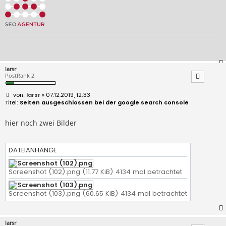
larsr
PostRank 2
B
larsr
» 07.12.2019, 12:33
e
Seiten ausgeschlossen bei der google search console
i
t
r
hier noch zwei Bilder
a
g
DATEIANHÄNGE
Screenshot (102).png (11.77 KiB) 4134 mal betrachtet
Screenshot (103).png (60.65 KiB) 4134 mal betrachtet
larsr