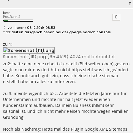
larsr
PostRank 2
B
larsr
» 08.12.2019, 08:53
e
Seiten ausgeschlossen bei der google search console
i
t
r
zu 1:
a
g
Screenshot (111).png (65.4 KiB) 4024 mal betrachtet
zu2: hatte eine neue robot.txt erstellt (Bild weiter oben) gestern
sagte man mir das dort http nicht https steht was ich geändert
habe. Könnte auch gut sein, dass ich eine frische sitemap
erstellt habe um alles zu indexieren.
zu 3: meinte eigentlich b2c. Arbeitete die letzten Jahre nur für
Unternehmen und möchte mir halt jetzt wieder einen
Kundenstamm aufbauen. Da mein Buisness (h&m) sehr
saisonal ist, und ich nicht mehr Reisen möchte wegen Familien
Gründung.
Noch als Nachtrag: Hatte mal das Plugin Google XML Sitemaps