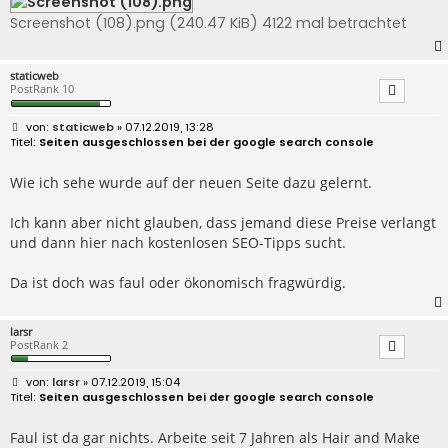
Screenshot (108).png (240.47 KiB) 4122 mal betrachtet
staticweb
PostRank 10
B
staticweb
» 07.12.2019, 13:28
e
Seiten ausgeschlossen bei der google search console
i
t
r
Wie ich sehe wurde auf der neuen Seite dazu gelernt.
a
g
Ich kann aber nicht glauben, dass jemand diese Preise verlangt
und dann hier nach kostenlosen SEO-Tipps sucht.
Da ist doch was faul oder ökonomisch fragwürdig.
larsr
PostRank 2
B
larsr
» 07.12.2019, 15:04
e
Seiten ausgeschlossen bei der google search console
i
t
r
Faul ist da gar nichts. Arbeite seit 7 Jahren als Hair and Make
a