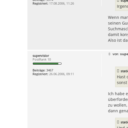
supe
a
Registriert:
17.08.2006, 11:26
g
Irgen
Wenn man 
seinen Gun
Suchmasch
damit kons
Also ist 
B
supe
supervisior
e
PostRank 10
i
t
r
Beiträge:
3467
stat
a
Registriert:
26.06.2006, 09:11
g
Hast 
sonst
Ich habe e
überforder
zu wollen
dann gena
stat
Und a