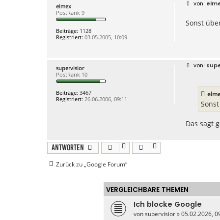
B
elm
elmex
e
PostRank 9
i
Sonst über
t
r
Beiträge:
1128
a
Registriert:
03.05.2005, 10:09
g
B
supe
supervisior
e
PostRank 10
i
t
r
Beiträge:
3467
elm
a
Registriert:
26.06.2006, 09:11
g
Sonst
Das sagt g
Antworten
Zurück zu „Google Forum“
VERGLEICHBARE THEMEN
Ich blocke Google
von
supervisior
» 05.02.2026, 09