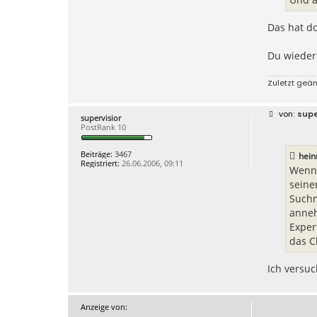
Das hat do
Du wieder.
Zuletzt geä
B
supe
supervisior
e
PostRank 10
i
t
r
Beiträge:
3467
hein
a
Registriert:
26.06.2006, 09:11
g
Wenn 
seine
Suchm
anneh
Exper
das C
Ich versu
Anzeige von: