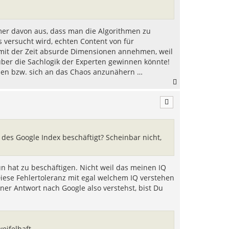
e
n
er davon aus, dass man die Algorithmen zu
 versucht wird, echten Content von für
mit der Zeit absurde Dimensionen annehmen, weil
über die Sachlogik der Experten gewinnen könnte!
ssen bzw. sich an das Chaos anzunähern …
N
a
c
h
o
b
e
es Google Index beschäftigt? Scheinbar nicht,
n
n hat zu beschäftigen. Nicht weil das meinen IQ
iese Fehlertoleranz mit egal welchem IQ verstehen
er Antwort nach Google also verstehst, bist Du
eifelhaft.