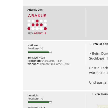
Anzeige von:
B
stati
staticweb
e
PostRank 10
i
> Beim Durc
t
r
Beiträge:
4005
Suchbegriff
a
Registriert:
04.05.2016, 14:34
g
Wohnort:
Remote im Home Office
Hast du sch
würdest du
Und ausgere
B
hein
heinrich
e
PostRank 10
i
t
r
Beiträge:
3314