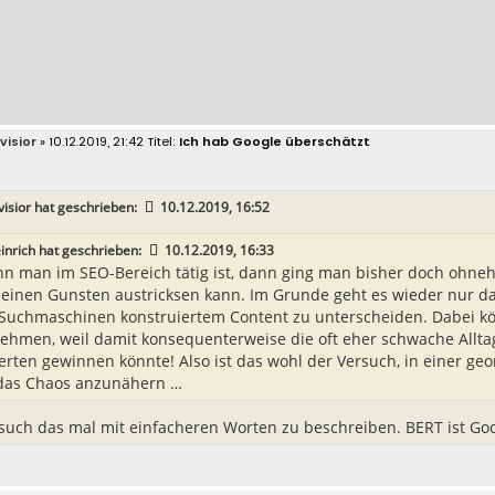
visior
» 10.12.2019, 21:42
Ich hab Google überschätzt
isior
hat geschrieben:
10.12.2019, 16:52
inrich
hat geschrieben:
10.12.2019, 16:33
n man im SEO-Bereich tätig ist, dann ging man bisher doch ohne
seinen Gunsten austricksen kann. Im Grunde geht es wieder nur da
 Suchmaschinen konstruiertem Content zu unterscheiden. Dabei k
ehmen, weil damit konsequenterweise die oft eher schwache Alltag
erten gewinnen könnte! Also ist das wohl der Versuch, in einer g
das Chaos anzunähern …
rsuch das mal mit einfacheren Worten zu beschreiben. BERT ist G