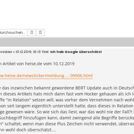
Suche
Erweiterte Suche
rvisior
» 10.12.2019, 16:13
Ich hab Google überschätzt
 Artikel von heise.de vom 10.12.2019
ww.heise.de/newsticker/meldung ... 09906.html
le das inzwischen bekannt gewordene BERT Update auch in Deutsch
 dieses Artikels hats mich dann fast vom Hocker gehauen als ich 
fe "in Relation" setzen will, was vorher dem Vernehmen nach wohl
on seit langem eigentlich unterstellt hatte, dass dieses in Relatio
e gewesen wäre. So wie sich das liest, war das wohl nie der Fall?!
uchbegriff hinzufügen kann, damit zwingend alle Begriffe berücks
" schaltet, wenn man diese Plus Zeichen nicht verwendet, überras
n wohl doch überschätzt....