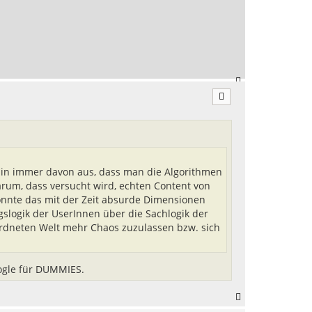
h
o
b
e
n
N
a
c
h
o
b
e
n
hin immer davon aus, dass man die Algorithmen
rum, dass versucht wird, echten Content von
önnte das mit der Zeit absurde Dimensionen
slogik der UserInnen über die Sachlogik der
eordneten Welt mehr Chaos zuzulassen bzw. sich
oogle für DUMMIES.
N
a