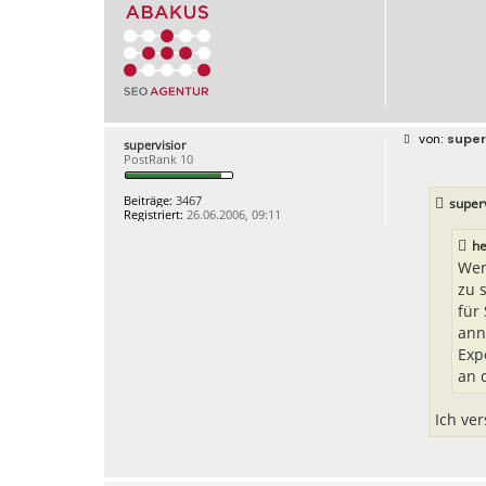
B
super
supervisior
e
PostRank 10
i
t
r
Beiträge:
3467
superv
a
Registriert:
26.06.2006, 09:11
g
he
Wen
zu 
für
ann
Exp
an 
Ich ve