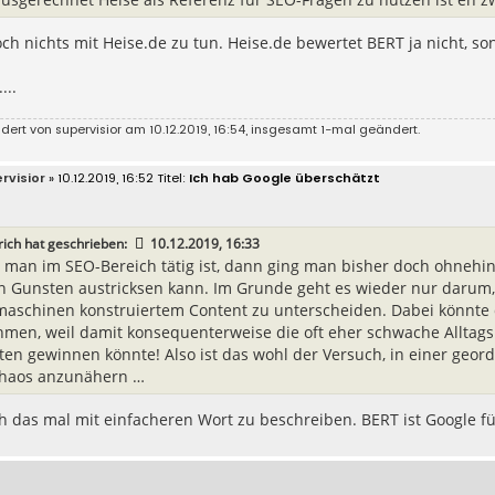
ch nichts mit Heise.de zu tun. Heise.de bewertet BERT ja nicht, son
...
ndert von
supervisior
am 10.12.2019, 16:54, insgesamt 1-mal geändert.
rvisior
» 10.12.2019, 16:52
Ich hab Google überschätzt
rich
hat geschrieben:
10.12.2019, 16:33
man im SEO-Bereich tätig ist, dann ging man bisher doch ohnehi
n Gunsten austricksen kann. Im Grunde geht es wieder nur darum, 
aschinen konstruiertem Content zu unterscheiden. Dabei könnte 
men, weil damit konsequenterweise die oft eher schwache Alltagsl
ten gewinnen könnte! Also ist das wohl der Versuch, in einer geo
haos anzunähern …
ch das mal mit einfacheren Wort zu beschreiben. BERT ist Google 