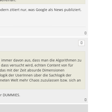
dern zitiert nur, was Google als News publiziert.
N
a
c
h
o
b
e
n immer davon aus, dass man die Algorithmen zu
n
dass versucht wird, echten Content von für
das mit der Zeit absurde Dimensionen
ogik der UserInnen über die Sachlogik der
rdneten Welt mehr Chaos zuzulassen bzw. sich an
für DUMMIES.
N
a
c