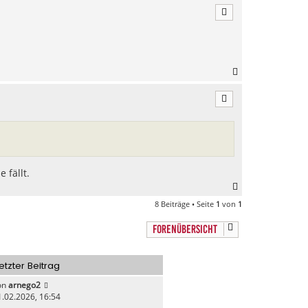
c
h
o
b
e
n
N
a
c
h
o
b
e
n
 fällt.
N
a
8 Beiträge • Seite
1
von
1
c
h
FORENÜBERSICHT
o
b
e
etzter Beitrag
n
on
arnego2
1.02.2026, 16:54