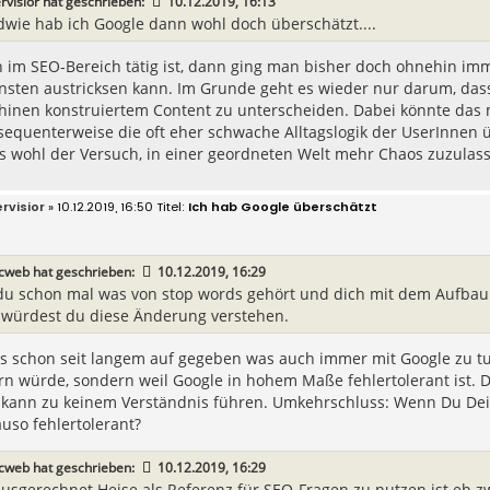
rvisior
hat geschrieben:
10.12.2019, 16:13
dwie hab ich Google dann wohl doch überschätzt....
im SEO-Bereich tätig ist, dann ging man bisher doch ohnehin imm
sten austricksen kann. Im Grunde geht es wieder nur darum, dass
inen konstruiertem Content zu unterscheiden. Dabei könnte das 
equenterweise die oft eher schwache Alltagslogik der UserInnen 
das wohl der Versuch, in einer geordneten Welt mehr Chaos zuzula
rvisior
» 10.12.2019, 16:50
Ich hab Google überschätzt
icweb
hat geschrieben:
10.12.2019, 16:29
du schon mal was von stop words gehört und dich mit dem Aufbau d
 würdest du diese Änderung verstehen.
s schon seit langem auf gegeben was auch immer mit Google zu tu
n würde, sondern weil Google in hohem Maße fehlertolerant ist. D
, kann zu keinem Verständnis führen. Umkehrschluss: Wenn Du Dein
uso fehlertolerant?
icweb
hat geschrieben:
10.12.2019, 16:29
usgerechnet Heise als Referenz für SEO-Fragen zu nutzen ist eh zw