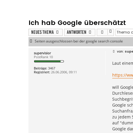
Ich hab Google überschätzt
Neues Thema
Antworten
Seiten ausgeschlossen bei der google search console
B
supe
supervisior
e
PostRank 10
i
Laut einem
t
r
Beiträge:
3467
a
Registriert:
26.06.2006, 09:11
g
https://w
will Goog
Durchlesen
Suchbegrif
Google sch
Suchanfrag
zu jedem S
auf "dumm
Google dan