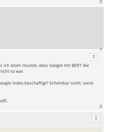
N
a
c
h
o
b
e
n
N
a
c
s ich lesen musste, dass Google mit BERT die
h
o
icht so war.
b
e
ogle Index beschäftigt? Scheinbar nicht, sonst
n
aft.
N
a
c
h
o
b