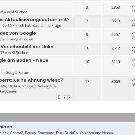
v
3
2353
1
16 » in
KI-Suchen
das Aktualisierungsdatum mit?
v
7
3613
2
, 09:16 » in
Ich hab' da mal 'ne Frage
ndex von Google
v
3
2257
2
7 » in
Google Forum
 Vorschaubild der LInks
v
3
2512
1
37 » in
KI-Suchen
gle am Boden - Neue
v
10
5119
1
» in
Google Forum
perrt: Keine Ahnung wieso?
v
17
8069
0
026, 16:34 » in
Google Adwords &
ft adCenter
1
2
hinen
jeek, Carrot2, Ecosia, Startpage, DuckDuckGo, You.com und Neeva