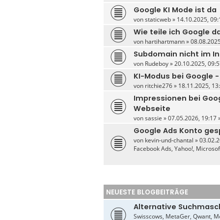
Google KI Mode ist da
von
staticweb
» 14.10.2025, 09:
Wie teile ich Google 
von
hartihartmann
» 08.08.2025
Subdomain nicht im I
von
Rudeboy
» 20.10.2025, 09:5
KI-Modus bei Google -
von
ritchie276
» 18.11.2025, 13:
Impressionen bei Goo
Webseite
von
sassie
» 07.05.2026, 19:17 
Google Ads Konto ges
von
kevin-und-chantal
» 03.02.2
Facebook Ads, Yahoo!, Microso
NEUESTE BLOGBEITRÄGE
Alternative Suchmasc
Swisscows, MetaGer, Qwant, Mo