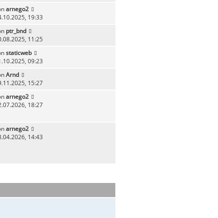
on
arnego2
4.10.2025, 19:33
on
ptr_bnd
0.08.2025, 11:25
on
staticweb
1.10.2025, 09:23
on
Arnd
9.11.2025, 15:27
on
arnego2
2.07.2026, 18:27
on
arnego2
8.04.2026, 14:43