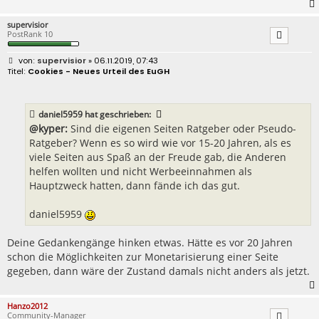
supervisior
PostRank 10
B
supervisior
» 06.11.2019, 07:43
e
Cookies - Neues Urteil des EuGH
i
t
r
a
daniel5959
hat geschrieben:
g
@kyper:
Sind die eigenen Seiten Ratgeber oder Pseudo-
Ratgeber? Wenn es so wird wie vor 15-20 Jahren, als es
viele Seiten aus Spaß an der Freude gab, die Anderen
helfen wollten und nicht Werbeeinnahmen als
Hauptzweck hatten, dann fände ich das gut.
daniel5959
Deine Gedankengänge hinken etwas. Hätte es vor 20 Jahren
schon die Möglichkeiten zur Monetarisierung einer Seite
gegeben, dann wäre der Zustand damals nicht anders als jetzt.
Hanzo2012
Community-Manager