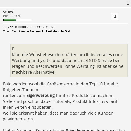
SEO88
PostRank 5
B
SEO88
» 05.11.2019, 21:43
e
Cookies - Neues Urteil des EuGH
i
t
r
a
g
Klar, die Websitebesucher hätten am liebsten alles ohne
Werbung und gratis und dazu noch 24 STD Service bei
Fragen und Beschwerden. 'ohne Werbung' ist aber keine
machbare Alternative.
Bald werden wohl die Großkonzerne in den Top 10 für alle
Ratgeber-Themen
ranken, um
Eigenwerbung
für ihre Produkte zu machen.
Viele sind ja schon dabei Tutorials, Produkt-Infos, usw. auf
ihren Seiten einzubetten,
weil sie erkannt haben, dass man dadruch viele Kunden
gewinnen kann.
Kleine Ratgeber-Seiten, die von
Fremdwerbung
leben, werden