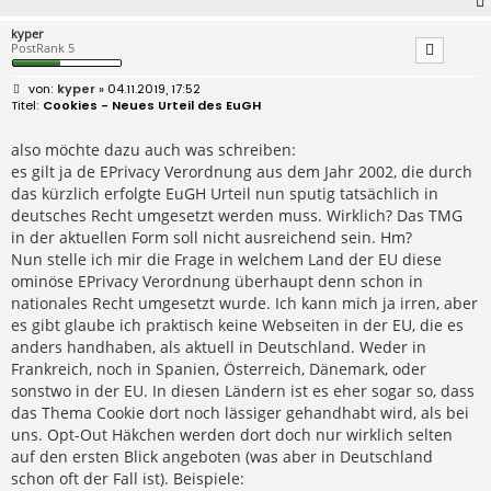
kyper
PostRank 5
B
kyper
» 04.11.2019, 17:52
e
Cookies - Neues Urteil des EuGH
i
t
r
also möchte dazu auch was schreiben:
a
es gilt ja de EPrivacy Verordnung aus dem Jahr 2002, die durch
g
das kürzlich erfolgte EuGH Urteil nun sputig tatsächlich in
deutsches Recht umgesetzt werden muss. Wirklich? Das TMG
in der aktuellen Form soll nicht ausreichend sein. Hm?
Nun stelle ich mir die Frage in welchem Land der EU diese
ominöse EPrivacy Verordnung überhaupt denn schon in
nationales Recht umgesetzt wurde. Ich kann mich ja irren, aber
es gibt glaube ich praktisch keine Webseiten in der EU, die es
anders handhaben, als aktuell in Deutschland. Weder in
Frankreich, noch in Spanien, Österreich, Dänemark, oder
sonstwo in der EU. In diesen Ländern ist es eher sogar so, dass
das Thema Cookie dort noch lässiger gehandhabt wird, als bei
uns. Opt-Out Häkchen werden dort doch nur wirklich selten
auf den ersten Blick angeboten (was aber in Deutschland
schon oft der Fall ist). Beispiele: