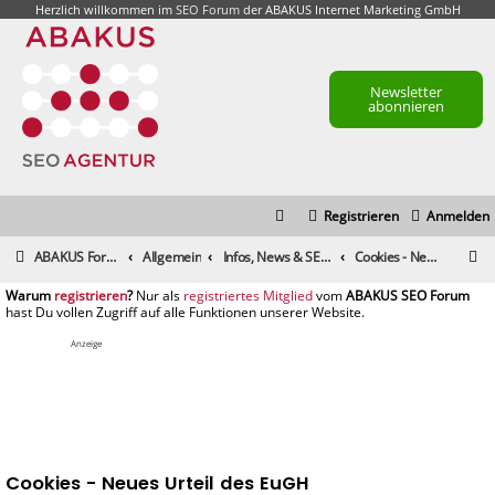
Herzlich willkommen im
SEO Forum
der ABAKUS Internet Marketing GmbH
Newsletter
abonnieren
Registrieren
Anmelden
S
ABAKUS Foren-Übersicht
Allgemein
Infos, News & SEO Gerüchte
Cookies - Neues Urteil des EuGH
u
registrieren
registriertes Mitglied
c
h
Anzeige
e
Cookies - Neues Urteil des EuGH