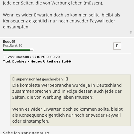
jede der Seiten, die von Werbung leben (müssen).
Wenn es wider Erwarten doch so kommen sollte, bleibt als
Konsequenz eigentlich nur noch entweder Paywall oder
einstampfen.
Bodo99
PostRank 10
B
Bodo99
» 27.10.2019, 09:29
e
Cookies - Neues Urteil des EuGH
i
t
r
a
supervisior
hat geschrieben:
g
Die komplette Werbebranche würde ja in Deutschland
zusammenbrechen und in Folge dessen auch jede der
Seiten, die von Werbung leben (müssen).
Wenn es wider Erwarten doch so kommen sollte, bleibt
als Konsequenz eigentlich nur noch entweder Paywall
oder einstampfen.
Sehe ich ganz genauso.