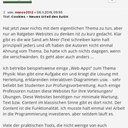
B
Hanzo2012
» 06.11.2019, 09:55
e
Cookies - Neues Urteil des EuGH
i
t
r
Hat jetzt zwar nichts mit dem eigentlichen Thema zu tun, aber
a
nur an Ratgeber-Websites zu denken ist zu kurz gedacht. Klar
g
gibt es die wie Sand am Meer (Text schreiben kann halt
prinzipiell jeder), und oft haben die Autoren nicht einmal
Ahnung vom Thema. Da hätte ich auch nichts dagegen, wenn
die verschwänden. Es geht aber auch anders ...
Ich betreibe beispielsweise einige „Web-Apps“ zum Thema
Physik: Man gibt eine Aufgabe ein und kriegt die Lösung mit
Herleitung, erklärenden interaktiven Diagrammen usw. - sehr
beliebt bei Studenten zur Prüfungsvorbereitung. Auch einige
Professoren nutzen diese Websites für ihre Vorlesungen/
Übungen. Diese Websites benötigen nur minimale Wartung.
Text bzw. Content im klassischen Sinne gibt es dort nicht. Der
Content ist die Funktionalität. Ich musste halt einmal viel Arbeit
in die Programmierung investieren, aber seitdem läuft es.
Viele der praktischen Tools, die nicht wenige von euch