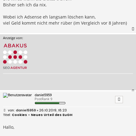
Bisher seh ich da nix.
Wobei ich Adsense eh langsam löschen kann,
viel Geld kommt nicht mehr rüber (im Vergleich vor 8 Jahren)
Anzeige von:
daniel5959
PostRank 9
B
daniel5959
» 26.10.2019, 18:23
e
Cookies - Neues Urteil des EuGH
i
t
r
Hallo,
a
g