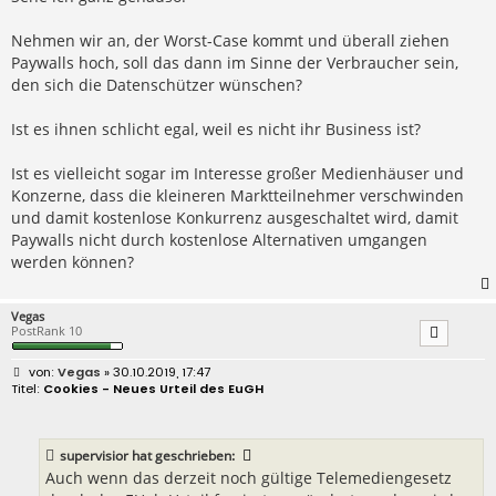
Nehmen wir an, der Worst-Case kommt und überall ziehen
Paywalls hoch, soll das dann im Sinne der Verbraucher sein,
den sich die Datenschützer wünschen?
Ist es ihnen schlicht egal, weil es nicht ihr Business ist?
Ist es vielleicht sogar im Interesse großer Medienhäuser und
Konzerne, dass die kleineren Marktteilnehmer verschwinden
und damit kostenlose Konkurrenz ausgeschaltet wird, damit
Paywalls nicht durch kostenlose Alternativen umgangen
werden können?
Vegas
PostRank 10
B
Vegas
» 30.10.2019, 17:47
e
Cookies - Neues Urteil des EuGH
i
t
r
a
supervisior
hat geschrieben:
g
Auch wenn das derzeit noch gültige Telemediengesetz