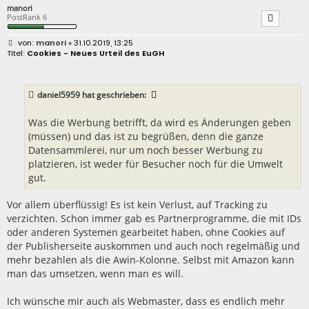
manori
PostRank 6
B
manori
» 31.10.2019, 13:25
e
Cookies - Neues Urteil des EuGH
i
t
r
a
daniel5959
hat geschrieben:
g
Was die Werbung betrifft, da wird es Änderungen geben
(müssen) und das ist zu begrüßen, denn die ganze
Datensammlerei, nur um noch besser Werbung zu
platzieren, ist weder für Besucher noch für die Umwelt
gut.
Vor allem überflüssig! Es ist kein Verlust, auf Tracking zu
verzichten. Schon immer gab es Partnerprogramme, die mit IDs
oder anderen Systemen gearbeitet haben, ohne Cookies auf
der Publisherseite auskommen und auch noch regelmäßig und
mehr bezahlen als die Awin-Kolonne. Selbst mit Amazon kann
man das umsetzen, wenn man es will.
Ich wünsche mir auch als Webmaster, dass es endlich mehr