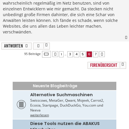
wahrscheinlich regelmäßig im Netz benutzen, sind von
einzelnen Entwicklern wie mir gemacht. Da stecken nicht
unbedingt große Firmen dahinter, die sich eine Schar von
Anwälten leisten können. Ich fände es schade, wenn solche
Websites, die uns allen das Leben leichter machen,
verschwänden.
Antworten
Seite
6
von
7
95 Beiträge
1
…
3
4
5
6
7
Vorherige
Nächste
FORENÜBERSICHT
Neueste Blogbeiträge
Alternative Suchmaschinen
Swisscows, MetaGer, Qwant, Mojeek, Carrot2,
Ecosia, Startpage, DuckDuckGo, You.com und
Neeva
weiterlesen
Diese Tools nutzen die ABAKUS