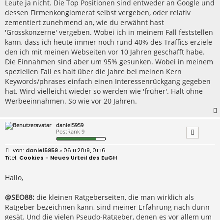
Leute ja nicht. Die Top Positionen sind entweder an Google und
dessen Firmenkonglomerat selbst vergeben, oder relativ
zementiert zunehmend an, wie du erwähnt hast
'Grosskonzerne' vergeben. Wobei ich in meinem Fall feststellen
kann, dass ich heute immer noch rund 40% des Traffics erziele
den ich mit meinen Webseiten vor 10 Jahren geschafft habe.
Die Einnahmen sind aber um 95% gesunken. Wobei in meinem
speziellen Fall es halt über die Jahre bei meinen Kern
Keywords/phrases einfach einen Interessenrückgang gegeben
hat. Wird vielleicht wieder so werden wie 'früher'. Halt ohne
Werbeeinnahmen. So wie vor 20 Jahren.
daniel5959
PostRank 9
B
daniel5959
» 06.11.2019, 01:16
e
Cookies - Neues Urteil des EuGH
i
t
r
Hallo,
a
g
@SEO88:
die kleinen Ratgeberseiten, die man wirklich als
Ratgeber bezeichnen kann, sind meiner Erfahrung nach dünn
gesät. Und die vielen Pseudo-Ratgeber, denen es vor allem um