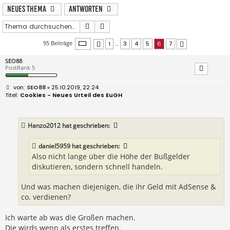
Neues Thema
Antworten
Suche
Erweiterte Suche
Seite
6
von
7
95 Beiträge
1
…
3
4
5
6
7
Vorherige
Nächste
SEO88
PostRank 5
B
SEO88
» 25.10.2019, 22:24
e
Cookies - Neues Urteil des EuGH
i
t
r
a
Hanzo2012
hat geschrieben:
g
daniel5959
hat geschrieben:
Also nicht lange über die Höhe der Bußgelder
diskutieren, sondern schnell handeln.
Und was machen diejenigen, die ihr Geld mit AdSense &
co. verdienen?
Ich warte ab was die Großen machen.
Die wirds wenn als erstes treffen.