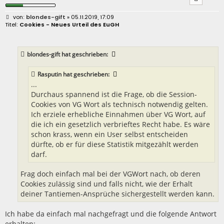
B
blondes-gift
» 05.11.2019, 17:09
e
Cookies - Neues Urteil des EuGH
i
t
r
a
blondes-gift
hat geschrieben:
g
Rasputin
hat geschrieben:
...
Durchaus spannend ist die Frage, ob die Session-
Cookies von VG Wort als technisch notwendig gelten.
Ich erziele erhebliche Einnahmen über VG Wort, auf
die ich ein gesetzlich verbrieftes Recht habe. Es wäre
schon krass, wenn ein User selbst entscheiden
dürfte, ob er für diese Statistik mitgezählt werden
darf.
Frag doch einfach mal bei der VGWort nach, ob deren
Cookies zulässig sind und falls nicht, wie der Erhalt
deiner Tantiemen-Ansprüche sichergestellt werden kann.
Ich habe da einfach mal nachgefragt und die folgende Antwort
erhalten: