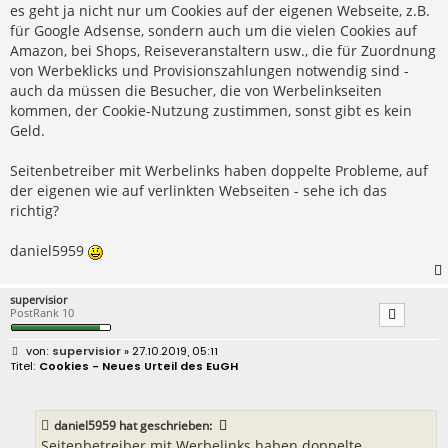
es geht ja nicht nur um Cookies auf der eigenen Webseite, z.B.
für Google Adsense, sondern auch um die vielen Cookies auf
Amazon, bei Shops, Reiseveranstaltern usw., die für Zuordnung
von Werbeklicks und Provisionszahlungen notwendig sind -
auch da müssen die Besucher, die von Werbelinkseiten
kommen, der Cookie-Nutzung zustimmen, sonst gibt es kein
Geld.
Seitenbetreiber mit Werbelinks haben doppelte Probleme, auf
der eigenen wie auf verlinkten Webseiten - sehe ich das
richtig?
daniel5959
supervisior
PostRank 10
B
supervisior
» 27.10.2019, 05:11
e
Cookies - Neues Urteil des EuGH
i
t
r
a
daniel5959
hat geschrieben:
g
Seitenbetreiber mit Werbelinks haben doppelte