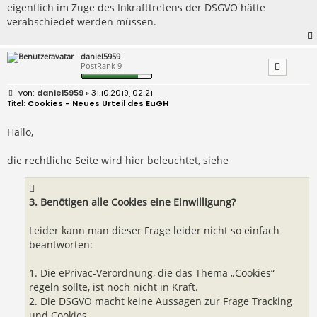
eigentlich im Zuge des Inkrafttretens der DSGVO hätte
verabschiedet werden müssen.
daniel5959
PostRank 9
B
daniel5959
» 31.10.2019, 02:21
e
Cookies - Neues Urteil des EuGH
i
t
r
Hallo,
a
g
die rechtliche Seite wird hier beleuchtet, siehe
3. Benötigen alle Cookies eine Einwilligung?
Leider kann man dieser Frage leider nicht so einfach
beantworten:
1. Die ePrivac-Verordnung, die das Thema „Cookies“
regeln sollte, ist noch nicht in Kraft.
2. Die DSGVO macht keine Aussagen zur Frage Tracking
und Cookies.