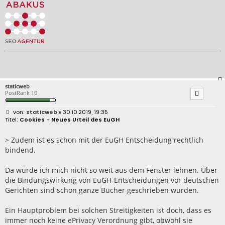
staticweb
PostRank 10
B
staticweb
» 30.10.2019, 19:35
e
Cookies - Neues Urteil des EuGH
i
t
r
> Zudem ist es schon mit der EuGH Entscheidung rechtlich
a
bindend.
g
Da würde ich mich nicht so weit aus dem Fenster lehnen. Über
die Bindungswirkung von EuGH-Entscheidungen vor deutschen
Gerichten sind schon ganze Bücher geschrieben wurden.
Ein Hauptproblem bei solchen Streitigkeiten ist doch, dass es
immer noch keine ePrivacy Verordnung gibt, obwohl sie