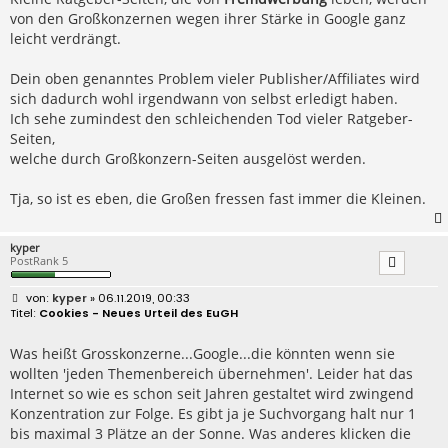
von den Großkonzernen wegen ihrer Stärke in Google ganz
leicht verdrängt.
Dein oben genanntes Problem vieler Publisher/Affiliates wird
sich dadurch wohl irgendwann von selbst erledigt haben.
Ich sehe zumindest den schleichenden Tod vieler Ratgeber-
Seiten,
welche durch Großkonzern-Seiten ausgelöst werden.
Tja, so ist es eben, die Großen fressen fast immer die Kleinen.
kyper
PostRank 5
B
kyper
» 06.11.2019, 00:33
e
Cookies - Neues Urteil des EuGH
i
t
r
Was heißt Grosskonzerne...Google...die könnten wenn sie
a
wollten 'jeden Themenbereich übernehmen'. Leider hat das
g
Internet so wie es schon seit Jahren gestaltet wird zwingend
Konzentration zur Folge. Es gibt ja je Suchvorgang halt nur 1
bis maximal 3 Plätze an der Sonne. Was anderes klicken die