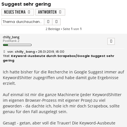
Suggest sehr gering
Neues Thema
Antworten
Suche
Erweiterte Suche
2 Beiträge • Seite
1
von
1
chilly_bang
PostRank 2
B
chilly_bang
» 28.01.2019, 18:00
e
Keyword-Ausbeute durch Scrapebox/Google Suggest sehr
i
gering
t
r
a
Ich hatte bisher für die Recherche in Google Suggest immer auf
g
KeywordShitter zugegriffen und habe damit gute Ergebnisse
erzielt.
Auf einmal ist mir die ganze Machinerie (jeder KeywordShitter
im eigenen Browser-Prozess mit eigener Proxy) zu viel
geworden - da dachte ich, hole ich mir doch Scrapebox, sollte
genau für den Fall ausgelegt sein.
Gesagt - getan, aber voll die Trauer! Die Keyword-Ausbeute